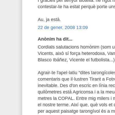
I gràcies pel senyor Botella. he rigut m
contestar-te ha estat perquè porte uns
Au, ja està.
22 de gener, 2008 13:09
Anònim ha dit...
Cordials salutacions homònim (som u
Vicents, això sí força heterodoxa, V
Blasco Ibáñez, Vicente el futbolista...)
Agrair-te l'apel·latiu "dites tarongícole
comentaris que il·lustren Tirant a Fot
inevitable. Des d'on escric en línia rec
quilòmetres està Agriconsa i a la meu
metres la COPAL. Entre mig milers i 
el nostre terme. Així que, què vols et 
per aquest paisatge tarongívol és a mé