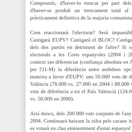
Compromís, d'haver-lo trencat per part de
d'haver-se produït un trencament total a
pràcticament definitiva de la majoria comunista
Com reaccionarà l'electorat? Serà impassi
Castigarà EUPV? Castigarà el BLOC? Castiga
dels dos partits en detriment de l'altre? Si 
electorals a les Corts espanyoles (2004 i 2
context tan diferenciat (confiança absoluta en 
per l'11-M) la diferència entre ambdues opc
mateixa a favor d'EUPV: uns 50.000 vots de di
València (
78.000 vs. 27.000 en 2004 i
88.000 
vots de diferència a tot el País Valencià (
124.0
vs. 58.000 en 2000
)
.
Així doncs, dels 200.000 vots conjunts de l'an
2004. Continuarà baixant la xifra pels cacaus i
es votarà en clau eminentment d'estat espanyol