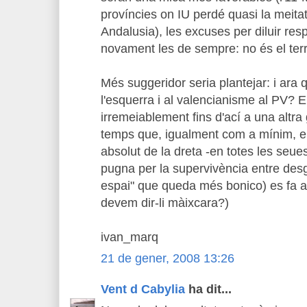
províncies on IU perdé quasi la meita
Andalusia), les excuses per diluir res
novament les de sempre: no és el terr
Més suggeridor seria plantejar: i ara
l'esquerra i al valencianisme al PV? E
irremeiablement fins d'ací a una altr
temps que, igualment com a mínim, 
absolut de la dreta -en totes les seue
pugna per la supervivència entre desgra
espai" que queda més bonico) es fa 
devem dir-li màixcara?)
ivan_marq
21 de gener, 2008 13:26
Vent d Cabylia
ha dit...