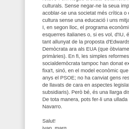
culturals. Sense negar-ne la seua impo
acoblar-se una societat més crítica o 
cultura sense una educació i uns mitj
I, en segon lloc, el programa econòmi
esquerres italianes o, si es vol, d'IU
tant allunyat de la proposta d'Edwards
Demòcrata ara als EUA (que òbviame
primàries). En fi, les simples reform
socialdemòcrata tampoc han donat exce
fixa't, sinó, en el model econòmic que
anys el PSOE; no ha canviat gens respe
de llavats de cara en aspectes legisla
subsidiaris). Però bé, és una llarga 
De tota manera, pots fer-li una ullad
Navarro.
Salut!
ivan_marq