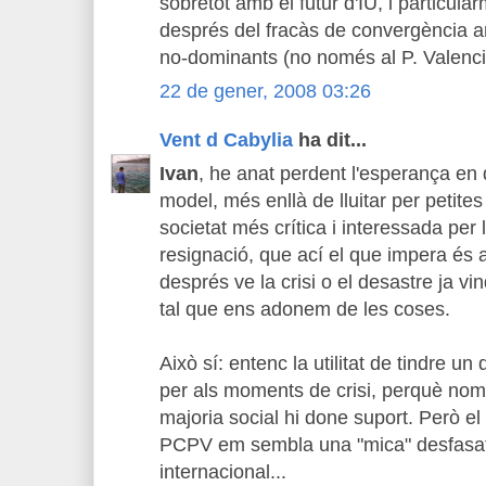
sobretot amb el futur d'IU, i particul
després del fracàs de convergència a
no-dominants (no només al P. Valenci
22 de gener, 2008 03:26
Vent d Cabylia
ha dit...
Ivan
, he anat perdent l'esperança en
model, més enllà de lluitar per petites
societat més crítica i interessada per 
resignació, que ací el que impera és a
després ve la crisi o el desastre ja vi
tal que ens adonem de les coses.
Això sí: entenc la utilitat de tindre un 
per als moments de crisi, perquè nom
majoria social hi done suport. Però 
PCPV em sembla una "mica" desfasat 
internacional...