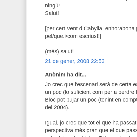
ningú!
Salut!
[per cert Vent d Cabylia, enhorabona p
pel/que.i/com escrius!!]
(més) salut!
21 de gener, 2008 22:53
Anònim ha dit...
Jo crec que l'escenari serà de certa es
un poc (lo suficient com per a perdre 
Bloc pot pujar un poc (tenint en compt
del 2004).
Igual, jo crec que tot el que ha pass
perspectiva més gran que el que passe