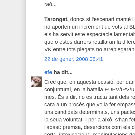
raó...
Taronget,
doncs si l'escenari manté l'e
no aporten un increment de vots al B
els ha servit este espectacle lamentab
que o estos darrers retallaran la di
VK entre tots plegats no arreplegaran n
22 de gener, 2008 08:41
efe
ha dit...
Crec que, en aquesta ocasió, per damu
conjuntural, en la batalla EUPV/IPV/
més. És a dir, no es tracta tant dels r
cara a un procés que volia fer empas
uns candidats determinats, uns pactes
la seua voluntat. I per a això, s'han fet
l'abast: premsa, desercions com els d
corts, intoxicacions, manipulacions de