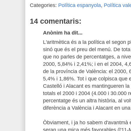
Categories:
Política espanyola
,
Política va
14 comentaris:
Anònim ha dit...
L'aritmètica és a la política el segon 
sinó que és el preu del menú. De tota 
que no parles de percentatges, a nive
2000, 5,84% i 2,41%; i en el 2004, 4,
de la província de València: el 2000,
5,4% i 1,86%. Tot i que colpisca que
Castelló i Alacant es mantingueren la
totals el 2000 i 2004 (4.000 i 30.000 
percentatge és un altra història, al v
diferència a València i Alacant en una 
Òbviament, i ja ho sabem d'avantmà el
seran una mica més favorables (l'11-M