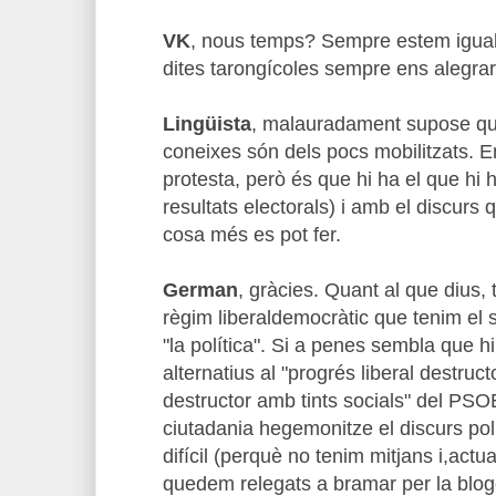
VK
, nous temps? Sempre estem igual..
dites tarongícoles sempre ens alegrar
Lingüista
, malauradament supose qu
coneixes són dels pocs mobilitzats. E
protesta, però és que hi ha el que hi
resultats electorals) i amb el discurs
cosa més es pot fer.
German
, gràcies. Quant al que dius,
règim liberaldemocràtic que tenim el 
"la política". Si a penes sembla que hi
alternatius al "progrés liberal destruct
destructor amb tints socials" del PSO
ciutadania hegemonitze el discurs pol
difícil (perquè no tenim mitjans i,act
quedem relegats a bramar per la blogo