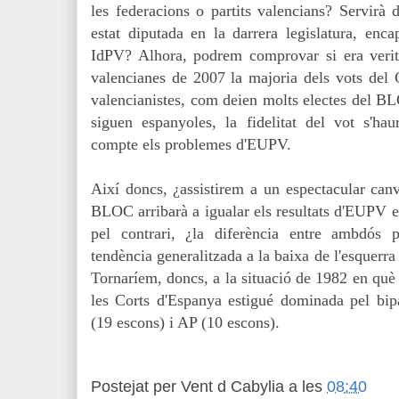
les federacions o partits valencians? Servirà 
estat diputada en la darrera legislatura, en
IdPV? Alhora, podrem comprovar si era verita
valencianes de 2007
la majoria dels vots del
valencianistes, com deien
molts electes del BL
siguen espanyoles, la fidelitat del vot s'hau
compte els problemes d'EUPV.
Així doncs, ¿assistirem a un espectacular canv
BLOC arribarà a igualar els resultats d'EUPV e
pel contrari, ¿la diferència entre ambdós p
tendència generalitzada a la baixa de l'esquerra
Tornaríem, doncs, a la situació de 1982 en què 
les Corts d'Espanya estigué dominada pel bip
(19 escons) i AP (10 escons).
Postejat per
Vent d Cabylia
a les
08:40