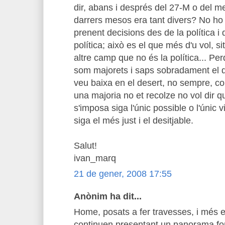
dir, abans i després del 27-M o del me
darrers mesos era tant divers? No ho 
prenent decisions des de la política i
política; això es el que més d'u vol, s
altre camp que no és la política... Pe
som majorets i saps sobradament el qu
veu baixa en el desert, no sempre, 
una majoria no et recolze no vol dir 
s'imposa siga l'únic possible o l'únic 
siga el més just i el desitjable.
Salut!
ivan_marq
21 de gener, 2008 17:55
Anònim ha dit...
Home, posats a fer travesses, i més 
continuen presentant un panorama forç