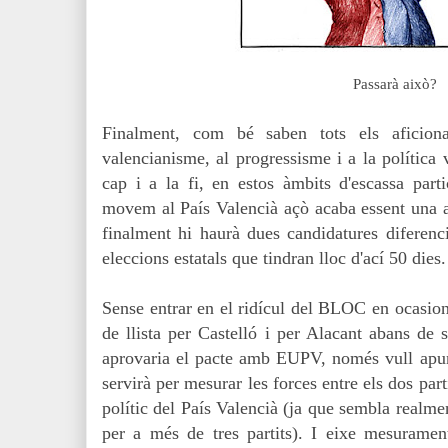
Passarà això?
Finalment, com bé saben tots els aficionat
valencianisme, al progressisme i a la política 
cap i a la fi, en estos àmbits d'escassa par
movem al País Valencià açò acaba essent una af
finalment hi haurà dues candidatures difere
eleccions estatals que tindran lloc d'ací 50 dies.
Sense entrar en el ridícul del BLOC en ocasion
de llista per Castelló i per Alacant abans de 
aprovaria el pacte amb EUPV, només vull apunta
servirà per mesurar les forces entre els dos part
polític del País Valencià (ja que sembla realment
per a més de tres partits). I eixe mesurament