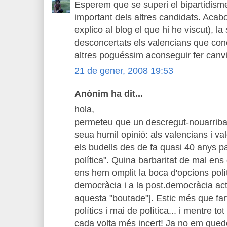
Esperem que se superi el bipartidis
important dels altres candidats. Acabo
explico al blog el que hi he viscut), la 
desconcertats els valencians que cone
altres poguéssim aconseguir fer canv
21 de gener, 2008 19:53
Anònim ha dit...
hola,
permeteu que un descregut-nouarribat
seua humil opinió: als valencians i va
els budells des de fa quasi 40 anys par
política". Quina barbaritat de mal ens
ens hem omplit la boca d'opcions políti
democràcia i a la post.democràcia a
aquesta "boutade"]. Estic més que fart
polítics i mai de política... i mentre to
cada volta més incert! Ja no em que