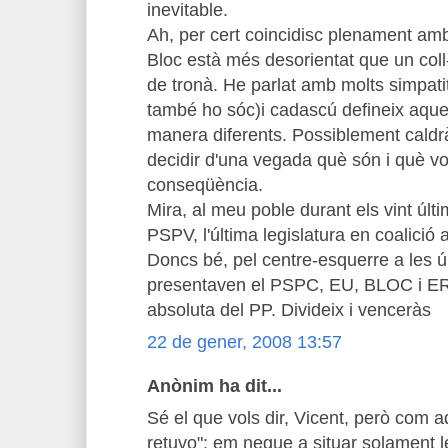
inevitable.
Ah, per cert coincidisc plenament amb 
Bloc està més desorientat que un coll-
de tronà. He parlat amb molts simpati
també ho sóc)i cadascú defineix aques
manera diferents. Possiblement caldrà
decidir d'una vegada què són i què vo
conseqüència.
Mira, al meu poble durant els vint últ
PSPV, l'última legislatura en coalici
Doncs bé, pel centre-esquerre a les ú
presentaven el PSPC, EU, BLOC i ERC
absoluta del PP. Divideix i venceràs
22 de gener, 2008 13:57
Anònim ha dit...
Sé el que vols dir, Vicent, però com a
retuvo": em negue a situar solament 