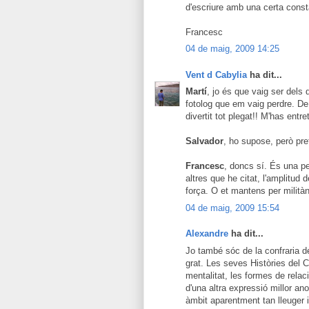
d'escriure amb una certa const
Francesc
04 de maig, 2009 14:25
Vent d Cabylia
ha dit...
Martí
, jo és que vaig ser dels 
fotolog que em vaig perdre. De f
divertit tot plegat!! M'has entr
Salvador
, ho supose, però pr
Francesc
, doncs sí. És una p
altres que he citat, l'amplitud 
força. O et mantens per militàn
04 de maig, 2009 15:54
Alexandre
ha dit...
Jo també sóc de la confraria de
grat. Les seves Històries del C
mentalitat, les formes de relac
d'una altra expressió millor an
àmbit aparentment tan lleuger 