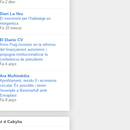
Fa 2 dies
Diari La Veu
El moviment per l’habitatge es
reorganitza
Fa 10 mesos
El Diario CV
Ximo Puig insisteix en la reforma
del finançament autonòmic i
propugna institucionalitzar la
conferència de presidents
Fa 6 anys
Ara Multimèdia
Aprofitament, residu 0 i economia
circular. És possible i tenim
l'exemple a Benimarfull amb
Envaplast
Fa 8 anys
t d Cabylia