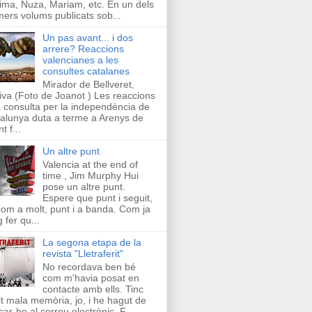
ima, Nuza, Mariam, etc. En un dels
mers volums publicats sob...
Un pas avant... i dos
arrere? Reaccions
valencianes a les
consultes catalanes
Mirador de Bellveret,
iva (Foto de Joanot ) Les reaccions
a consulta per la independència de
alunya duta a terme a Arenys de
t f...
Un altre punt
Valencia at the end of
time , Jim Murphy Hui
pose un altre punt.
Espere que punt i seguit,
com a molt, punt i a banda. Com ja
g fer qu...
La segona etapa de la
revista "Lletraferit"
No recordava ben bé
com m'havia posat en
contacte amb ells. Tinc
t mala memòria, jo, i he hagut de
car-ho al correu electrònic. F...