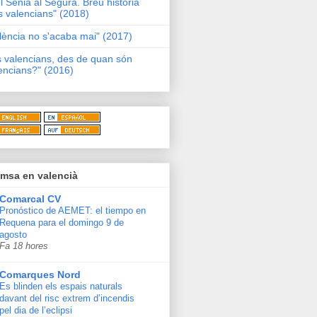
l Sénia al Segura. Breu història
s valencians" (2018)
lència no s'acaba mai" (2017)
s valencians, des de quan són
encians?" (2016)
msa en valencià
Comarcal CV
Pronóstico de AEMET: el tiempo en
Requena para el domingo 9 de
agosto
Fa 18 hores
Comarques Nord
Es blinden els espais naturals
davant del risc extrem d’incendis
pel dia de l’eclipsi