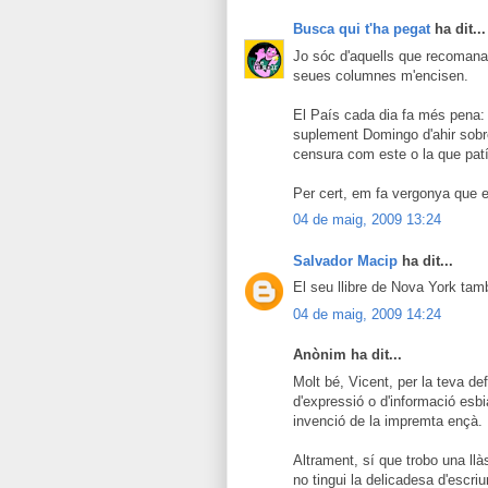
Busca qui t'ha pegat
ha dit...
Jo sóc d'aquells que recomana 
seues columnes m'encisen.
El País cada dia fa més pena: a
suplement Domingo d'ahir sobre
censura com este o la que pat
Per cert, em fa vergonya que es
04 de maig, 2009 13:24
Salvador Macip
ha dit...
El seu llibre de Nova York ta
04 de maig, 2009 14:24
Anònim ha dit...
Molt bé, Vicent, per la teva def
d'expressió o d'informació esbi
invenció de la impremta ençà.
Altrament, sí que trobo una ll
no tingui la delicadesa d'escriu