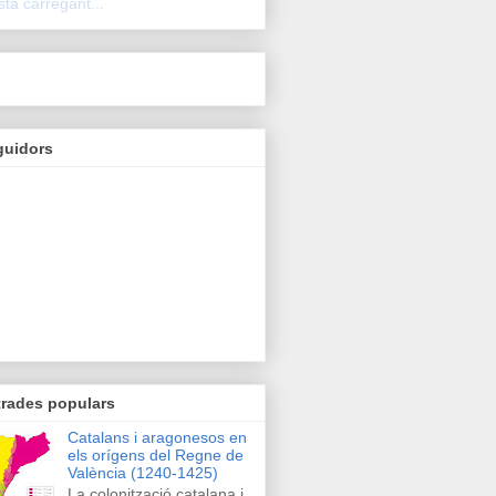
stà carregant...
guidors
trades populars
Catalans i aragonesos en
els orígens del Regne de
València (1240-1425)
La colonització catalana i