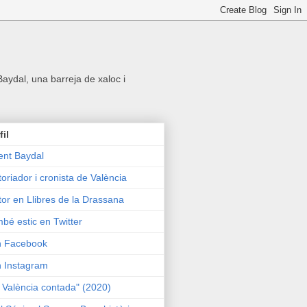
 Baydal, una barreja de xaloc i
fil
ent Baydal
toriador i cronista de València
tor en Llibres de la Drassana
bé estic en Twitter
n Facebook
n Instagram
 València contada" (2020)