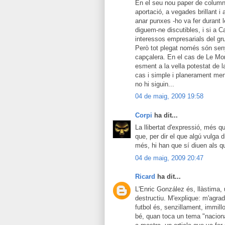
En el seu nou paper de columni
aportació, a vegades brillant i 
anar punxes -ho va fer durant l
diguem-ne discutibles, i si a 
interessos empresarials del gr
Però tot plegat només són seny
capçalera. En el cas de Le Mo
esment a la vella potestat de 
cas i simple i planerament ment
no hi siguin...
04 de maig, 2009 19:58
Corpi
ha dit...
La llibertat d'expressió, més q
que, per dir el que algú vulga 
més, hi han que sí diuen als q
04 de maig, 2009 20:47
Ricard
ha dit...
L'Enric González és, llàstima,
destructiu. M'explique: m'agrad
futbol és, senzillament, immill
bé, quan toca un tema "naciona