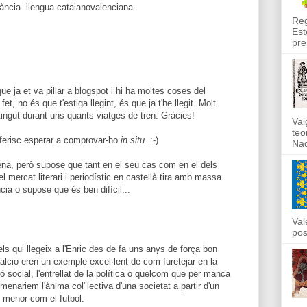
ància- llengua catalanovalenciana.
Reg
Est
pre
que ja et va pillar a blogspot i hi ha moltes coses del
et, no és que t'estiga llegint, és que ja t'he llegit. Molt
etingut durant uns quants viatges de tren. Gràcies!
Vai
teo
eferisc esperar a comprovar-ho
in situ
. :-)
Nad
ena, però supose que tant en el seu cas com en el dels
del mercat literari i periodístic en castellà tira amb massa
cia o supose que és ben difícil...
Val
pos
ls qui llegeix a l'Enric des de fa uns anys de força bon
alcio eren un exemple excel·lent de com furetejar en la
ió social, l'entrellat de la política o quelcom que per manca
omenariem l'ànima col"lectiva d'una societat a partir d'un
i menor com el futbol.