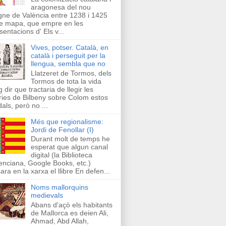
aragonesa del nou
ne de València entre 1238 i 1425
e mapa, que empre en les
sentacions d' Els v...
Vives, potser. Català, en
català i perseguit per la
llengua, sembla que no
Llatzeret de Tormos, dels
Tormos de tota la vida
g dir que tractaria de llegir les
ries de Bilbeny sobre Colom estos
als, però no ...
Més que regionalisme:
Jordi de Fenollar (I)
Durant molt de temps he
esperat que algun canal
digital (la Biblioteca
enciana, Google Books, etc.)
ara en la xarxa el llibre En defen...
Noms mallorquins
medievals
Abans d'açò els habitants
de Mallorca es deien Ali,
Ahmad, Abd Allah,