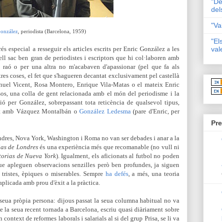
"De
del
"Va
onzález
, periodista (Barcelona, 1959)
"El
s especial a resseguir els articles escrits per Enric González a les
val
uell sac ben gran de periodistes i escriptors que hi col·laboren amb
 raó o per una altra no m'acabaven d'apassionar (pel que fa als
tres coses, el fet que s'hagueren decantat exclusivament pel castellà
nuel Vicent, Rosa Montero, Enrique Vila-Matas o el mateix Enric
os, una colla de gent relacionada amb el món del periodisme i la
 per González, sobrepassant tota reticència de qualsevol tipus,
nt amb Vázquez Montalbán o
González Ledesma
(pare d'Enric, per
Pre
ondres, Nova York, Washington i Roma no van ser debades i anar a la
ias de Londres
és una experiència més que recomanable (no vull ni
torias de Nueva York
). Igualment, els aficionats al futbol no poden
ue apleguen observacions senzilles però ben profundes, ja siguen
,
tristes, èpiques o miserables. Sempre
ha defés
, a més, una teoria
aplicada amb prou d'èxit a la pràctica.
a seua pròpia persona: dijous passat la seua columna habitual no va
e la seua recent tornada a Barcelona, escriu quasi diàriament sobre
 context de reformes laborals i salarials al si del grup Prisa, se li va