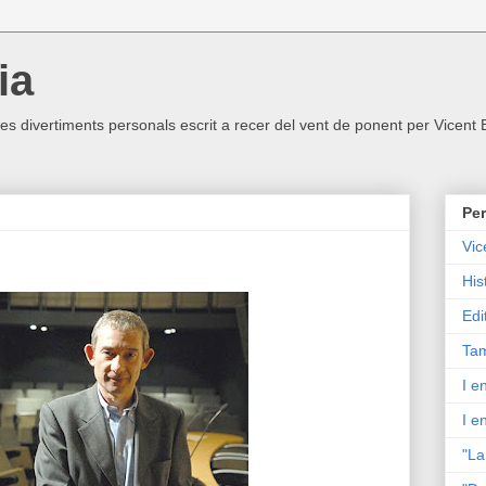
ia
ltres divertiments personals escrit a recer del vent de ponent per Vicent
Per
Vic
His
Edi
Tam
I e
I e
"La