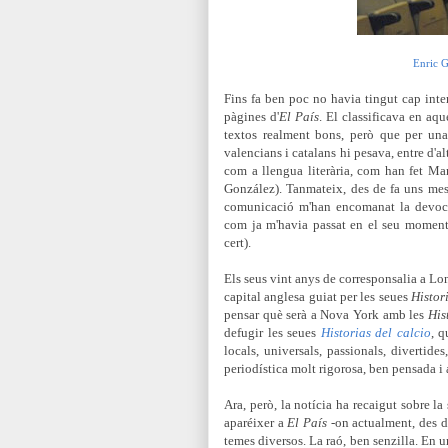
Enric G
Fins fa ben poc no havia tingut cap interé
pàgines d'
El País
. El classificava en aq
textos realment bons, però que per una
valencians i catalans
hi pesava, entre d'al
com a llengua literària
, com han fet Ma
González).
Tanmateix, des de fa uns mes
comunicació m'han encomanat la devoció
com ja m'havia passat en el seu mome
cert).
Els seus vint anys de corresponsalia a L
capital anglesa guiat per les seues
Histor
pensar què serà a Nova York amb les
His
defugir les seues
Historias del calcio
, q
locals, universals,
passionals, divertides
periodística molt rigorosa, ben pensada i 
Ara, però, la notícia ha recaigut sobre l
aparéixer a
El País
-on actualment, des d
temes diversos. La raó, ben senzilla. En un