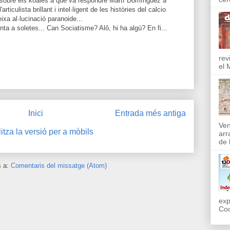
r sobre els koales a què va respondre Martí Domínguez a
rticulista brillant i intel·ligent de les històries del calcio
ixa al·lucinació paranoide...
enta a soletes... Can Sociatisme? Alô, hi ha algú? En fi...
rev
el 
Inici
Entrada més antiga
Ven
itza la versió per a mòbils
arr
de l
s a:
Comentaris del missatge (Atom)
exp
Coo