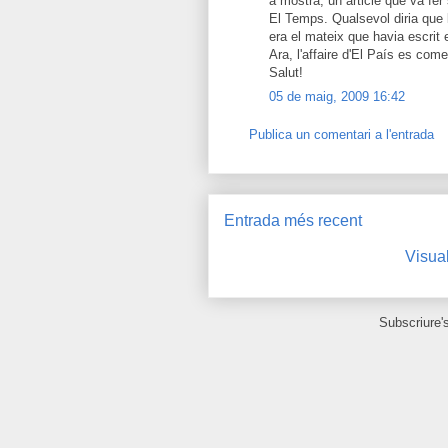
a mostra, un article que va fe
El Temps. Qualsevol diria que l'a
era el mateix que havia escrit e
Ara, l'affaire d'El País es com
Salut!
05 de maig, 2009 16:42
Publica un comentari a l'entrada
Entrada més recent
Visual
Subscriure'