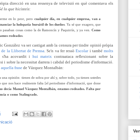
pròpia direcció en una ressenya de televisió en què comentava els
Sé lo que hicisteis
:
erme en lo peor, pero
cualquier día, en cualquier empresa, van a
inanciar la ludopatía bursátil de los dueños
. Ya sé que exagero, que
co pasaban cosas como la de Ramoncín y Paquirrín, y ya ven.
Como
tamos rodeados
.
ic González va ser castigat amb la censura per tindre opinió pròpia
de la Llibertat de Premsa
. Se'n va fer ressò
Escolar
i també
molts
 s'ha acovardit i
hui mateix
contraataca reflexionant sobre la
i i sobre la necessitat darrera i cabdal del periodisme d'informació.
u
aquella frase
de Vázquez Montalbán:
 una opinión: tienen de sobra por ahí y, sobre todo, ya tienen ustedes
lo que nos hace realmente falta [el periodisme d'informació, que done
o decía Manuel Vázquez Montalbán, estamos rodeados.
Falta por
ncia o como Stalingrado.
5
nicació
Ven