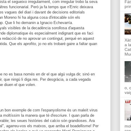
sta el segueixo irregularment, com irregular trobo la seva
Fàt
pri
altres funcionarial. Però ja fa temps que n'Enric deixava
es vagues del diari i davant de decisions editorials
Can Moreno hi ha alguna cosa d'intocable són els
up. Que li ho demanin a Ignacio Echevarría.
als visibles de la decadència sorollosa d'aquesta
nde diplomatique és especialment indignant que es faci
la redacció de no aprovar un contingut, perquè en aquest
Xàt
ida. Que els aprofito, jo no els trobaré gaire a faltar quan
a l
Cat
Mun
ue no es basa només en dir el que algú vulga dir, sinó en
dir, que ningú li diga res. Per desgràcia, a cada vegada
ue diuen el que volen.
o, 
vai
 un bon exemple de com l'espanyolisme és un maleït virus
a moltíssim la manera que té d'escriure. I quan parla de
orable; les seues històries del calcio són grandioses. Ara
l", agarreu-vos els matxos, que arriba el boadellisme! Per
mol
cer