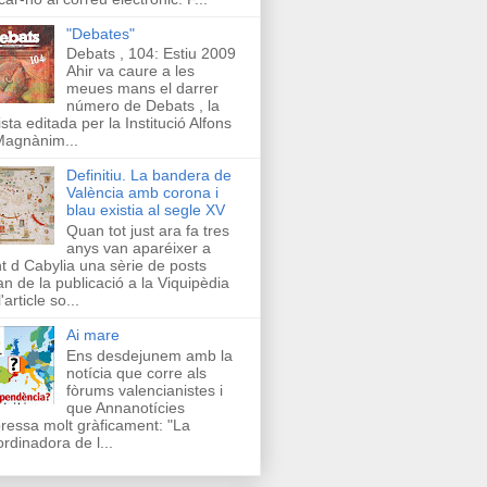
"Debates"
Debats , 104: Estiu 2009
Ahir va caure a les
meues mans el darrer
número de Debats , la
ista editada per la Institució Alfons
Magnànim...
Definitiu. La bandera de
València amb corona i
blau existia al segle XV
Quan tot just ara fa tres
anys van aparéixer a
t d Cabylia una sèrie de posts
an de la publicació a la Viquipèdia
'article so...
Ai mare
Ens desdejunem amb la
notícia que corre als
fòrums valencianistes i
que Annanotícies
ressa molt gràficament: "La
rdinadora de l...