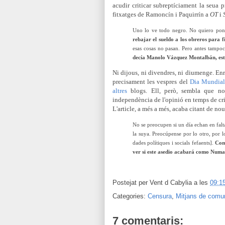
acudir criticar subreptíciament la seua 
fitxatges de Ramoncín i Paquirrín a
OT
i
Uno lo ve todo negro. No quiero pon
rebajar el sueldo a los obreros para f
esas cosas no pasan. Pero antes tampo
decía Manolo Vázquez Montalbán, es
Ni dijous, ni divendres, ni diumenge. Enr
precisament les vespres del
Dia Mundial 
altres
blogs. Ell, però, sembla que no
independència de l'opinió en temps de cris
L'article, a més a més, acaba citant de no
No se preocupen si un día echan en falta
la suya. Preocúpense por lo otro, por 
dades polítiques i socials fefaents].
Com
ver si este asedio acabará como Numa
Postejat per
Vent d Cabylia
a les
09:1
Categories:
Censura
,
Mitjans de comu
7 comentaris: