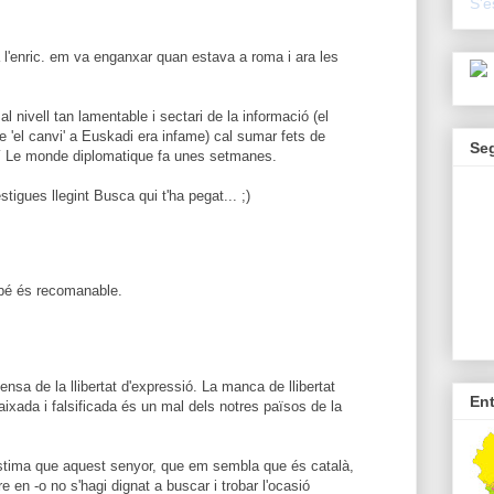
S'e
l'enric. em va enganxar quan estava a roma i ara les
l nivell tan lamentable i sectari de la informació (el
 'el canvi' a Euskadi era infame) cal sumar fets de
Se
í Le monde diplomatique fa unes setmanes.
tigues llegint Busca qui t'ha pegat... ;)
mbé és recomanable.
ensa de la llibertat d'expressió. La manca de llibertat
En
aixada i falsificada és un mal dels notres països de la
àstima que aquest senyor, que em sembla que és català,
re en -o no s'hagi dignat a buscar i trobar l'ocasió