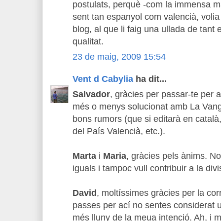
postulats, perquè -com la immensa ma
sent tan espanyol com valencià, volia
blog, al que li faig una ullada de tant
qualitat.
23 de maig, 2009 15:54
Vent d Cabylia
ha dit...
Salvador
, gràcies per passar-te per 
més o menys solucionat amb La Vangu
bons rumors (que si editarà en català
del País Valencià, etc.).
Marta
i
Maria
, gràcies pels ànims. N
iguals i tampoc vull contribuir a la divi
David
, moltíssimes gràcies per la co
passes per ací no sentes considerat
més lluny de la meua intenció. Ah, i m