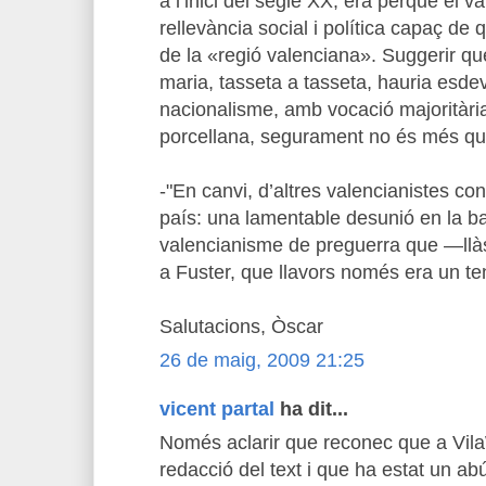
a l’inici del segle XX, era perquè el v
rellevància social i política capaç de 
de la «regió valenciana». Suggerir qu
maria, tasseta a tasseta, hauria esdev
nacionalisme, amb vocació majoritària
porcellana, segurament no és més qu
-"En canvi, d’altres valencianistes con
país: una lamentable desunió en la ba
valencianisme de preguerra que —llàs
a Fuster, que llavors només era un te
Salutacions, Òscar
26 de maig, 2009 21:25
vicent partal
ha dit...
Només aclarir que reconec que a Vil
redacció del text i que ha estat un ab