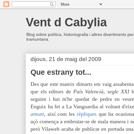
Vent d Cabylia
Blog sobre política, historiografia i altres divertiments p
tramuntana.
dijous, 21 de maig del 2009
Que estrany tot...
Des que este mateix dimarts em vaig assabent
que els editors de
País Valencià, segle XXI
h
seguint i hui m'he quedat de pedra en veur
Enguix ha fet a La Vanguardia al voltant d'eixe
amunt
, així com les
rèpliques
que ha ocasiona
açò comença a embrutar-se de mala manera i n
però Vilaweb acaba de publicar en portada un