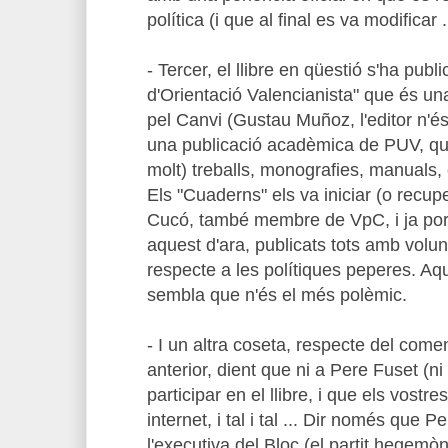
política (i que al final es va modificar .
- Tercer, el llibre en qüestió s'ha publ
d'Orientació Valencianista" que és un
pel Canvi (Gustau Muñoz, l'editor n'
una publicació acadèmica de PUV, que
molt) treballs, monografies, manuals, e
Els "Cuaderns" els va iniciar (o recup
Cucó, també membre de VpC, i ja port
aquest d'ara, publicats tots amb volunt
respecte a les polítiques peperes. Aqu
sembla que n'és el més polèmic.
- I un altra coseta, respecte del come
anterior, dient que ni a Pere Fuset (ni
participar en el llibre, i que els vostre
internet, i tal i tal ... Dir només que
l'executiva del Bloc (el partit hegemò