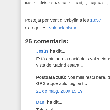
tractar de deixar clar, sense ironies ni juguesques, el que
Postejat per
Vent d Cabylia
a les
13:57
Categories:
Valencianisme
25 comentaris:
Jesús
ha dit...
Està animada la nació dels valencians
vista de Madrid estant...
Postdata zulú
: Noli mihi rescribere, 
GRS atque zului uigilant...
21 de maig, 2009 15:19
Dani
ha dit...
Tutututù!