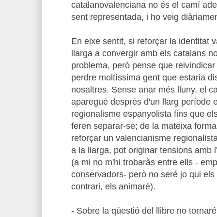
catalanovalenciana no és el camí adeq
sent representada, i ho veig diàriam
En eixe sentit, si reforçar la identitat
llarga a convergir amb els catalans n
problema, però pense que reivindicar
perdre moltíssima gent que estaria 
nosaltres. Sense anar més lluny, el c
aparegué després d'un llarg període 
regionalisme espanyolista fins que els
feren separar-se; de la mateixa forma
reforçar un valencianisme regionalist
a la llarga, pot originar tensions amb 
(a mi no m'hi trobaràs entre ells - emp
conservadors- però no seré jo qui els
contrari, els animaré).
- Sobre la qüestió del llibre no tornaré