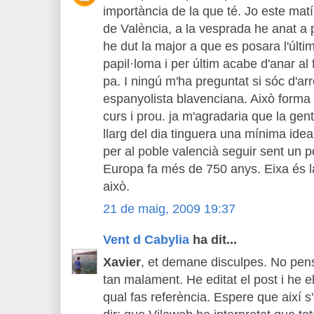
importància de la que té. Jo este matí
de València, a la vesprada he anat a pe
he dut la major a que es posara l'últi
papil·loma i per últim acabe d'anar al 
pa. I ningú m'ha preguntat si sóc d'arr
espanyolista blavenciana. Això forma pa
curs i prou. ja m'agradaria que la gen
llarg del dia tinguera una mínima idea
per al poble valencià seguir sent un 
Europa fa més de 750 anys. Eixa és la
això.
21 de maig, 2009 19:37
Vent d Cabylia
ha dit...
Xavier
, et demane disculpes. No pen
tan malament. He editat el post i he eli
qual fas referència. Espere que així s'