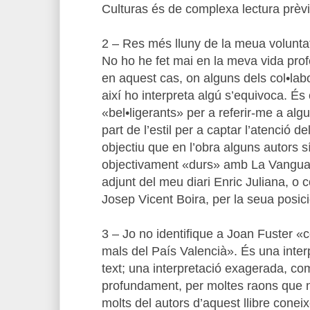
Culturas és de complexa lectura prèvi
2 – Res més lluny de la meua voluntat
No ho he fet mai en la meva vida pro
en aquest cas, on alguns dels col•la
així ho interpreta algú s’equivoca. És 
«bel•ligerants» per a referir-me a al
part de l’estil per a captar l’atenció del
objectiu que en l’obra alguns autors 
objectivament «durs» amb La Vanguar
adjunt del meu diari Enric Juliana, o 
Josep Vicent Boira, per la seua posici
3 – Jo no identifique a Joan Fuster «c
mals del País Valencià». És una inter
text; una interpretació exagerada, c
profundament, per moltes raons que 
molts del autors d’aquest llibre coneix