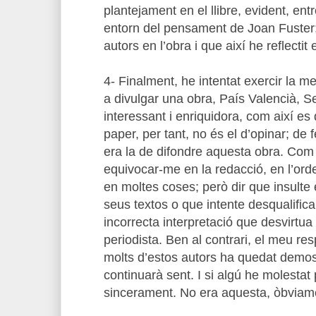
plantejament en el llibre, evident, ent
entorn del pensament de Joan Fuster;
autors en l’obra i que així he reflectit
4- Finalment, he intentat exercir la m
a divulgar una obra, País Valencià, S
interessant i enriquidora, com així es 
paper, per tant, no és el d’opinar; de 
era la de difondre aquesta obra. Com
equivocar-me en la redacció, en l’ord
en moltes coses; però dir que insulte 
seus textos o que intente desqualific
incorrecta interpretació que desvirtu
periodista. Ben al contrari, el meu res
molts d’estos autors ha quedat demost
continuarà sent. I si algú he molestat
sincerament. No era aquesta, òbviame