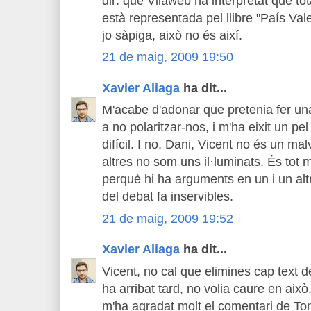
dir: que Vilaweb ha interpretat que tot
està representada pel llibre "País Va
jo sàpiga, això no és així.
21 de maig, 2009 19:50
Xavier Aliaga
ha dit...
M'acabe d'adonar que pretenia fer una
a no polaritzar-nos, i m'ha eixit un p
difícil. I no, Dani, Vicent no és un ma
altres no som uns il·luminats. És tot
perquè hi ha arguments en un i un altr
del debat fa inservibles.
21 de maig, 2009 19:52
Xavier Aliaga
ha dit...
Vicent, no cal que elimines cap text 
ha arribat tard, no volia caure en això
m'ha agradat molt el comentari de To