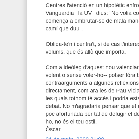
Centres l'atenció en un hipotètic enf
Vanguardia i la UV i dius: "No volia 
comença a embrutar-se de mala mane
camí que duu".
Oblida-te'n i centra't, si de cas t'inter
volums, que és allò que importa.
Com a ideòleg d'aquest nou valencian
volent o sense voler-ho-- potser fóra
contraarguments a algunes reflexions 
directament, com ara les de Pau Vici
les quals tothom té accés i podria esta
debat. No m'agradaria pensar que et 
poc afortunada per tal de defugir el de
ho, no és el teu estil.
Òscar