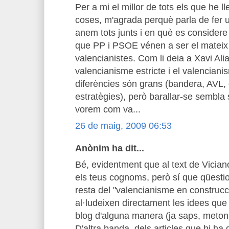
Per a mi el millor de tots els que he lleg
coses, m'agrada perquè parla de fer u
anem tots junts i en què es considere
que PP i PSOE vénen a ser el mateix
valencianistes. Com li deia a Xavi Alia
valencianisme estricte i el valenciani
diferències són grans (bandera, AVL, o
estratègies), però barallar-se sembla 
vorem com va...
26 de maig, 2009 06:53
Anònim ha dit...
Bé, evidentment que al text de Viciano
els teus cognoms, però sí que qüestio
resta del "valencianisme en construcc
al·ludeixen directament les idees que
blog d'alguna manera (ja saps, meton
D'altra banda, dels articles que hi ha 