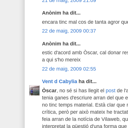
21 de maig, 2009 21:09
Anònim ha dit...
encara tinc mal cos de tanta agror qu
22 de maig, 2009 00:37
Anònim ha dit...
estic d'acord amb Òscar, cal donar resp
a qui s'ho mereix
22 de maig, 2009 02:55
Vent d Cabylia
ha dit...
Òscar
, no sé si has llegit el
post
de l'a
tenia ganes d'escriure arran del que es
no tinc temps material. Està clar que
crítica, però per això mateix he tracta
feia arran de la notícia de Vilaweb, q
interpretat la qüestió d'una forma qu