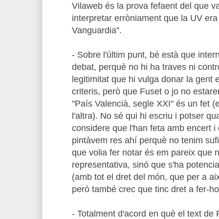
Vilaweb és la prova fefaent del que vai
interpretar erròniament que la UV era
Vanguardia".
- Sobre l'últim punt, bé està que inter
debat, perquè no hi ha traves ni cont
legitimitat que hi vulga donar la gent
criteris, però que Fuset o jo no esta
"País Valencià, segle XXI" és un fet (
l'altra). No sé qui hi escriu i potser q
considere que l'han feta amb encert i
pintàvem res ahí perquè no tenim sufic
que volia fer notar és em pareix que n
representativa, sinó que s'ha potenci
(amb tot el dret del món, que per a ai
però també crec que tinc dret a fer-ho
- Totalment d'acord en què el text de 