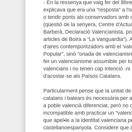
- En la ressenya que vaig fer del llib
explicava que era una "resposta" a l'
o tendir ponts als conservadors amb se
(qüestió de la senyera, Centre d'Actu
Barberà, Declaració Valencianista, po
articles de Boira a "La Vanguardia"). A
d'aires contemporitzadors amb el 'vale
Popular", sinó "onada de valencianism
fer un valencianisme assumible per to
valencians i no tenen cap intenció -ni 
d'acostar-se als Països Catalans.
Particularment pense que la unitat de
catalans i balears és necessària per a
a poble valencià diferenciat, però no 
incompatible amb practicar un "valenc
que apel•le a la identitat valenciana p
castellanoespanyola. Considere que ape