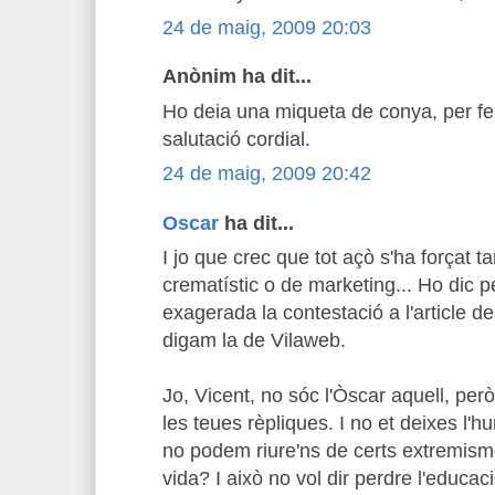
24 de maig, 2009 20:03
Anònim ha dit...
Ho deia una miqueta de conya, per fer
salutació cordial.
24 de maig, 2009 20:42
Oscar
ha dit...
I jo que crec que tot açò s'ha forçat 
crematístic o de marketing... Ho dic
exagerada la contestació a l'article d
digam la de Vilaweb.
Jo, Vicent, no sóc l'Òscar aquell, per
les teues rèpliques. I no et deixes l'
no podem riure'ns de certs extremis
vida? I això no vol dir perdre l'educac