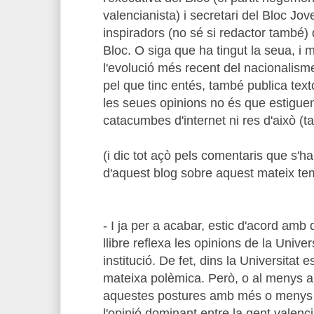
valencianista) i secretari del Bloc Jov
inspiradors (no sé si redactor també)
Bloc. O siga que ha tingut la seua, i m
l'evolució més recent del nacionalism
pel que tinc entés, també publica tex
les seues opinions no és que estigue
catacumbes d'internet ni res d'això (t
(i dic tot açò pels comentaris que s'ha
d'aquest blog sobre aquest mateix te
- I ja per a acabar, estic d'acord amb 
llibre reflexa les opinions de la Unive
institució. De fet, dins la Universitat
mateixa polèmica. Però, o al menys ai
aquestes postures amb més o menys m
l'opinió dominant entre la gent valenc