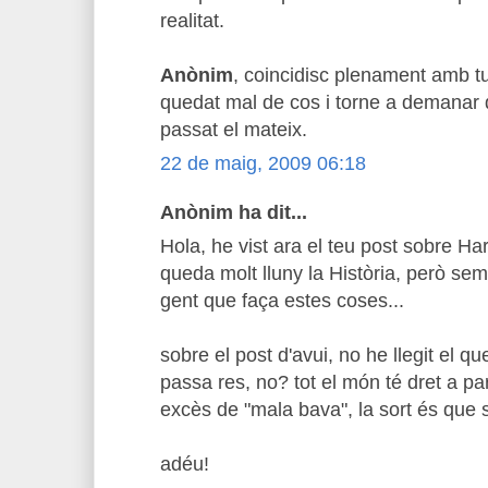
realitat.
Anònim
, coincidisc plenament amb t
quedat mal de cos i torne a demanar di
passat el mateix.
22 de maig, 2009 06:18
Anònim ha dit...
Hola, he vist ara el teu post sobre H
queda molt lluny la Història, però sem
gent que faça estes coses...
sobre el post d'avui, no he llegit el q
passa res, no? tot el món té dret a p
excès de "mala bava", la sort és que s
adéu!