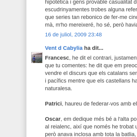
hipotètica i gens provable casualitat 
escudrinyamentes trobes alguna refer
que series tan rebonico de fer-me cin
mà, m'ho mereixeré, ho sé, però havia
16 de juliol, 2009 23:48
Vent d Cabylia
ha dit...
Francesc
, he dit el contrari, justamen
que tu comentes: he dit que em preoc
vendre el discurs que els catalans se
i pacífics mentre que els castellans ha
naturalesa.
Patrici
, haureu de federar-vos amb el
Oscar
, em dedique més bé a l'alta pol
al reialenc, així que només he trobat 
però anava inclosa amb tota la batlia,