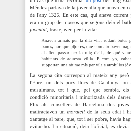
un cas que m'ha recordat
un post
del blog
Eix
Méndez parlava de la jovenalla que anava en cer
de l'any 1325. En este cas, qui anava corrent
era un grup de mossos que segons deia el batl
juventut
, trastejaven per la vila:
Anaven armats per la dita vila, rodant botes p
bancs, hoc que pijor és, que com atrobaven nagun
els fien passar per lo mig d'ells, de què ve
habitants de aquesta vil·la. E com yo, vahe
supportar, una nit me mís per vila e atrobí los jóv
La segona cita correspon al mateix any però
l'Ebre, un dels pocs llocs de Catalunya on e
musulmans, tot i que, pel que sembla, els 
condició minoritària i minoritzada dels darre
Flix als consellers de Barcelona dos joves 
maltractaven un
moratell
de la seua edat
i ha
xantatge al pare, que, tot i ser pobre, havia ha
evitar-ho. La situació, deia l'oficial, es devia