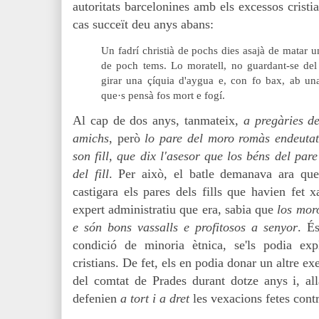
autoritats barcelonines amb els excessos crist
cas succeït deu anys abans:
Un fadrí christià de pochs dies asajà de matar u
de poch tems. Lo moratell, no guardant-se del d
girar una çíquia d'aygua e, con fo bax, ab una
que·s pensà fos mort e fogí.
Al cap de dos anys, tanmateix,
a pregàries de
amichs
, però
lo pare del moro romàs endeutat
son fill, que dix l'asesor que los béns del par
del fill
. Per això, el batle demanava ara qu
castigara els pares dels fills que havien fet 
expert administratiu que era, sabia que
l
os moro
e són bons vassalls e profitosos a senyor
. É
condició de minoria ètnica, se'ls podia e
cristians. De fet, els en podia donar un altre exe
del comtat de Prades durant dotze anys i, allà
defenien
a tort i a dret
les vexacions fetes cont