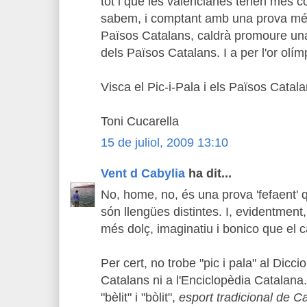
tot i que les valencianes tenen més c
sabem, i comptant amb una prova més 
Països Catalans, caldrà promoure una
dels Països Catalans. I a per l'or olím
Visca el Pic-i-Pala i els Països Catala
Toni Cucarella
15 de juliol, 2009 13:10
Vent d Cabylia
ha dit...
No, home, no, és una prova 'fefaent' q
són llengües distintes. I, evidentment
més dolç, imaginatiu i bonico que el ca
Per cert, no trobe "pic i pala" al Diccio
Catalans ni a l'Enciclopèdia Catalana.
"bèlit" i "bòlit",
esport tradicional de C