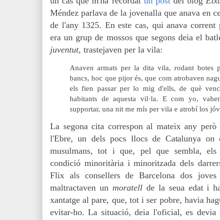
un cas que m'ha recordat
un post
del blog
Eix
Méndez parlava de la jovenalla que anava en cer
de l'any 1325. En este cas, qui anava corrent
era un grup de mossos que segons deia el batl
juventut
, trastejaven per la vila:
Anaven armats per la dita vila, rodant botes p
bancs, hoc que pijor és, que com atrobaven nagun
els fien passar per lo mig d'ells, de què ve
habitants de aquesta vil·la. E com yo, vahe
supportar, una nit me mís per vila e atrobí los jóv
La segona cita correspon al mateix any però
l'Ebre, un dels pocs llocs de Catalunya on e
musulmans, tot i que, pel que sembla, els 
condició minoritària i minoritzada dels darre
Flix als consellers de Barcelona dos joves 
maltractaven un
moratell
de la seua edat
i ha
xantatge al pare, que, tot i ser pobre, havia ha
evitar-ho. La situació, deia l'oficial, es devia