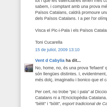
tot i que les valencianes tenen més c
sabem, i comptant amb una prova més 
Països Catalans, caldrà promoure una
dels Països Catalans. I a per l'or olím
Visca el Pic-i-Pala i els Països Catala
Toni Cucarella
15 de juliol, 2009 13:10
Vent d Cabylia
ha dit...
No, home, no, és una prova 'fefaent' q
són llengües distintes. I, evidentment
més dolç, imaginatiu i bonico que el ca
Per cert, no trobe "pic i pala" al Diccio
Catalans ni a l'Enciclopèdia Catalana.
"bèlit" i "bòlit",
esport tradicional de C