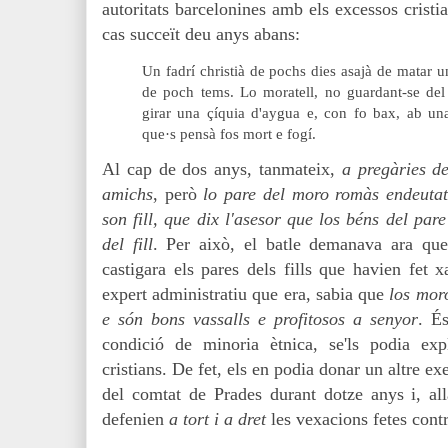
autoritats barcelonines amb els excessos crist
cas succeït deu anys abans:
Un fadrí christià de pochs dies asajà de matar u
de poch tems. Lo moratell, no guardant-se del d
girar una çíquia d'aygua e, con fo bax, ab una
que·s pensà fos mort e fogí.
Al cap de dos anys, tanmateix,
a pregàries de
amichs
, però
lo pare del moro romàs endeutat
son fill, que dix l'asesor que los béns del par
del fill
. Per això, el batle demanava ara qu
castigara els pares dels fills que havien fet 
expert administratiu que era, sabia que
l
os moro
e són bons vassalls e profitosos a senyor
. É
condició de minoria ètnica, se'ls podia e
cristians. De fet, els en podia donar un altre exe
del comtat de Prades durant dotze anys i, allà
defenien
a tort i a dret
les vexacions fetes cont