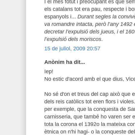
I el més fotut i preocupant és que s
els catalans tot era pau, respecte i bon
espanyols i...
Durant segles la convivè
va romandre intacta, però l’any 1492 
decretar l’expulsió dels jueus, i el 160
l’expulsió dels moriscos
.
15 de juliol, 2009 20:57
Anònim ha dit...
Iep!
No estic d'acord amb el que dius, Vic
No sé d'on et treus del cap això que 
dels reis catòlics tot eren flors i viole
per exemple, que la conquesta de Sa
carnisseria, que també ho varen ser e
tota la corona el 1392o la mateixa co
ètnica on n'hi hagi- o la conqueste 