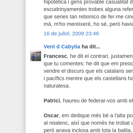
hipotètica i gens provable casualitat 
escudrinyamentes trobes alguna refer
que series tan rebonico de fer-me cin
mà, m'ho mereixeré, ho sé, però havia
16 de juliol, 2009 23:48
Vent d Cabylia
ha dit...
Francesc
, he dit el contrari, justamen
que tu comentes: he dit que em preoc
vendre el discurs que els catalans se
i pacífics mentre que els castellans ha
naturalesa.
Patrici
, haureu de federar-vos amb el
Oscar
, em dedique més bé a l'alta pol
al reialenc, així que només he trobat 
però anava inclosa amb tota la batlia,