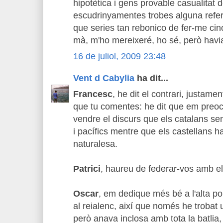
hipotètica i gens provable casualitat 
escudrinyamentes trobes alguna refer
que series tan rebonico de fer-me cin
mà, m'ho mereixeré, ho sé, però havia
16 de juliol, 2009 23:48
Vent d Cabylia
ha dit...
Francesc
, he dit el contrari, justamen
que tu comentes: he dit que em preoc
vendre el discurs que els catalans se
i pacífics mentre que els castellans ha
naturalesa.
Patrici
, haureu de federar-vos amb el
Oscar
, em dedique més bé a l'alta pol
al reialenc, així que només he trobat 
però anava inclosa amb tota la batlia,