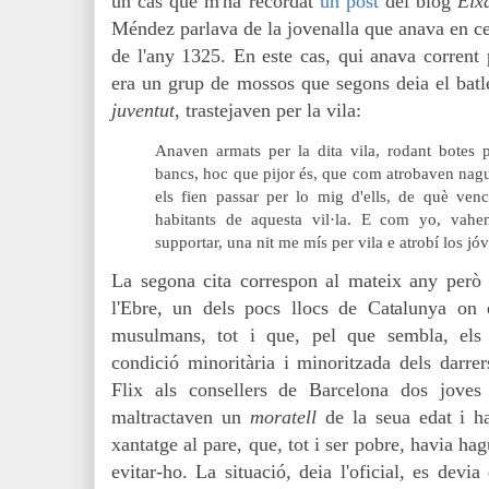
un cas que m'ha recordat
un post
del blog
Eix
Méndez parlava de la jovenalla que anava en cer
de l'any 1325. En este cas, qui anava corrent
era un grup de mossos que segons deia el batl
juventut
, trastejaven per la vila:
Anaven armats per la dita vila, rodant botes p
bancs, hoc que pijor és, que com atrobaven nagun
els fien passar per lo mig d'ells, de què ve
habitants de aquesta vil·la. E com yo, vahe
supportar, una nit me mís per vila e atrobí los jóv
La segona cita correspon al mateix any però
l'Ebre, un dels pocs llocs de Catalunya on e
musulmans, tot i que, pel que sembla, els 
condició minoritària i minoritzada dels darre
Flix als consellers de Barcelona dos joves 
maltractaven un
moratell
de la seua edat
i ha
xantatge al pare, que, tot i ser pobre, havia ha
evitar-ho. La situació, deia l'oficial, es devia