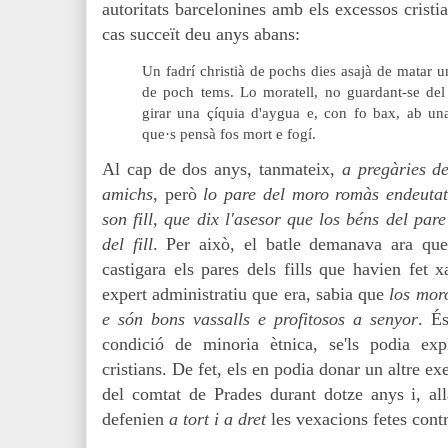
autoritats barcelonines amb els excessos crist
cas succeït deu anys abans:
Un fadrí christià de pochs dies asajà de matar u
de poch tems. Lo moratell, no guardant-se del d
girar una çíquia d'aygua e, con fo bax, ab una
que·s pensà fos mort e fogí.
Al cap de dos anys, tanmateix,
a pregàries de
amichs
, però
lo pare del moro romàs endeutat
son fill, que dix l'asesor que los béns del par
del fill
. Per això, el batle demanava ara qu
castigara els pares dels fills que havien fet 
expert administratiu que era, sabia que
l
os moro
e són bons vassalls e profitosos a senyor
. É
condició de minoria ètnica, se'ls podia e
cristians. De fet, els en podia donar un altre exe
del comtat de Prades durant dotze anys i, allà
defenien
a tort i a dret
les vexacions fetes cont