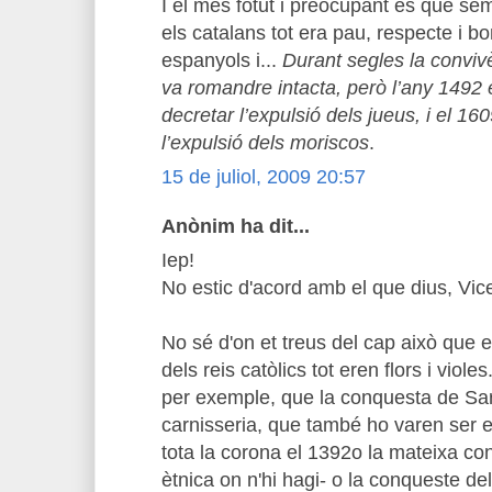
I el més fotut i preocupant és que s
els catalans tot era pau, respecte i bon
espanyols i...
Durant segles la convivè
va romandre intacta, però l’any 1492 
decretar l’expulsió dels jueus, i el 160
l’expulsió dels moriscos
.
15 de juliol, 2009 20:57
Anònim ha dit...
Iep!
No estic d'acord amb el que dius, Vic
No sé d'on et treus del cap això que 
dels reis catòlics tot eren flors i viole
per exemple, que la conquesta de Sa
carnisseria, que també ho varen ser e
tota la corona el 1392o la mateixa co
ètnica on n'hi hagi- o la conqueste 