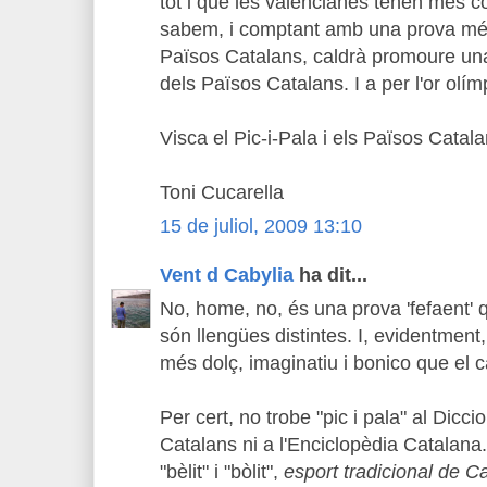
tot i que les valencianes tenen més c
sabem, i comptant amb una prova més 
Països Catalans, caldrà promoure una
dels Països Catalans. I a per l'or olím
Visca el Pic-i-Pala i els Països Catala
Toni Cucarella
15 de juliol, 2009 13:10
Vent d Cabylia
ha dit...
No, home, no, és una prova 'fefaent' q
són llengües distintes. I, evidentment
més dolç, imaginatiu i bonico que el ca
Per cert, no trobe "pic i pala" al Diccio
Catalans ni a l'Enciclopèdia Catalana.
"bèlit" i "bòlit",
esport tradicional de C