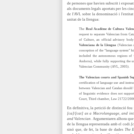
de persones que havien subscrit i exposat 
als documents legals aportats per les cinc
de l'AVL sobre la denominació i l'entita
unitat de la llengua:
The
Real Acadème de Cultura Valen
request to separate Valencian from Cata
of Culture, an official advisory bod
Valenciana de la Llengua
(Valencian 
conception of the “language system” hi
included the autonomous regions of Ca
Andorra), while fully supporting the u
Valencian Community (AVL, 2005).
The Valencian courts and Spanish S
certification of language use and instru
between Valencian and Catalan should b
of linguistic evidence does not suppor
Court, Third chamber, Law 21722/2006
En definitiva, la petició de distinció fou
[ca]/[cat] as a Macrolanguage, and int
and Valencian
.
Argumentaren alhora que é
de la llengua representada amb el codi
[
sinó que, de fet, la base de dades
The 