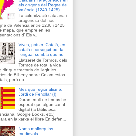
els orígens del Regne de
València (1240-1425)
La colonització catalana i
aragonesa del nou
ne de València entre 1238 i 1425
e mapa, que empre en les
sentacions d' Els v...
Vives, potser. Català, en
català i perseguit per la
llengua, sembla que no
Llatzeret de Tormos, dels
Tormos de tota la vida
g dir que tractaria de llegir les
ries de Bilbeny sobre Colom estos
als, però no ...
Més que regionalisme:
Jordi de Fenollar (I)
Durant molt de temps he
esperat que algun canal
digital (la Biblioteca
enciana, Google Books, etc.)
ara en la xarxa el llibre En defen...
Noms mallorquins
medievals