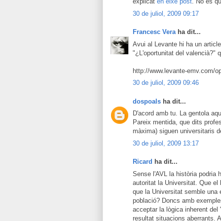
explicat
en eixe post
. No és qü
30 de juliol, 2009 09:17
Francesc Vera
ha dit...
Avui al Levante hi ha un artic
"¿L'oportunitat del valencià?" q
http://www.levante-emv.com/opi
30 de juliol, 2009 09:46
dospoals
ha dit...
D'acord amb tu. La gentola aqu
Pareix mentida, que dits profess
màxima) siguen universitaris d
30 de juliol, 2009 13:17
Ricard
ha dit...
Sense l'AVL la història podria 
autoritat la Universitat. Que el
que la Universitat semble una en
població? Doncs amb exemples
acceptar la lògica inherent de
resultat situacions aberrants.