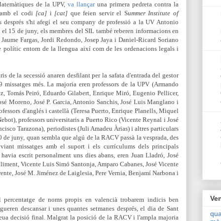
Matemàtiques de la UPV,
va llançar
una primera pedreta contra la
a amb el codi
[ca]
i
[cat]
que feien servir el S
ummer Institute of
s després s'hi afegí el seu company de professió a la UV Antonio
1 i el 15 de juny, els membres del SIL també reberen informacions en
 Jaume Fargas, Jordi Redondo, Josep Jaya i Daniel-Ricard Soriano
e polític entorn de la llengua així com de les ordenacions legals i
s de la secessió anaren desfilant per la safata d'entrada del gestor
39 missatges més. La majoria eren professors de la UPV (
Armando
z, Tomás Peiró, Eduardo Gilabert, Enrique Miró, Eugenio Pellicer,
osé Moreno,
José P. Garcia
, Antonio Sanchis, José Luis Manglano i
essors d'anglés i castellà (
Teresa Puerto
, Enrique Planells,
Miquel
ebot),
professors universitaris a Puerto Rico (
Vicente Reynal i
José
ncisco Tarazona),
periodistes (
Juli Amadeu Àrias) i altres particulars
 30 de juny, quan sembla que algú de la RACV passà la vesprada, des
nviant missatges amb el suport i els currículums dels
principals
havia escrit personalment uns dies abans, eren Juan Lladró,
José
liment, Vicente Luis Simó Santonja, Amparo Cabanes, José Vicente
nte, José M. Jiménez de Laiglesia, Pere Vernia, Benjamí Narbona i
Ven
el percentatge de noms propis en valencià trobarem indicis ben
ogueren descansar i unes quantes setmanes després, el dia de Sant
qua
seua decisió final. Malgrat la posició de la RACV i l'ampla majoria