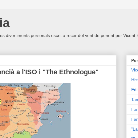
ia
ltres divertiments personals escrit a recer del vent de ponent per Vicent
Per
Vic
encià a l'ISO i "The Ethnologue"
His
Edi
Tam
I e
I e
"La