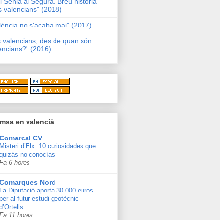
l Sénia al Segura. Breu història
s valencians" (2018)
lència no s'acaba mai" (2017)
s valencians, des de quan són
encians?" (2016)
msa en valencià
Comarcal CV
Misteri d’Elx: 10 curiosidades que
quizás no conocías
Fa 6 hores
Comarques Nord
La Diputació aporta 30.000 euros
per al futur estudi geotècnic
d’Ortells
Fa 11 hores