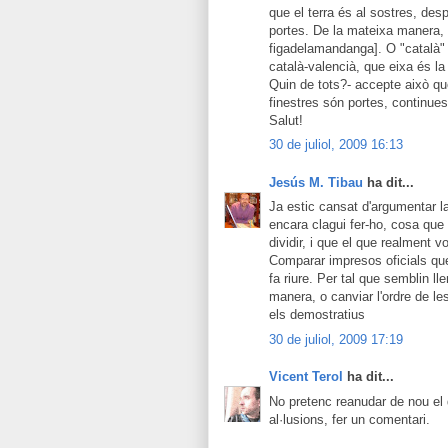
que el terra és al sostres, de
portes. De la mateixa manera, Vi
figadelamandanga]. O "català" 
català-valencià, que eixa és la
Quin de tots?- accepte això que
finestres són portes, continues
Salut!
30 de juliol, 2009 16:13
Jesús M. Tibau
ha dit...
Ja estic cansat d'argumentar la
encara clagui fer-ho, cosa que
dividir, i que el que realment v
Comparar impresos oficials que
fa riure. Per tal que semblin ll
manera, o canviar l'ordre de les
els demostratius
30 de juliol, 2009 17:19
Vicent Terol
ha dit...
No pretenc reanudar de nou el 
al·lusions, fer un comentari.