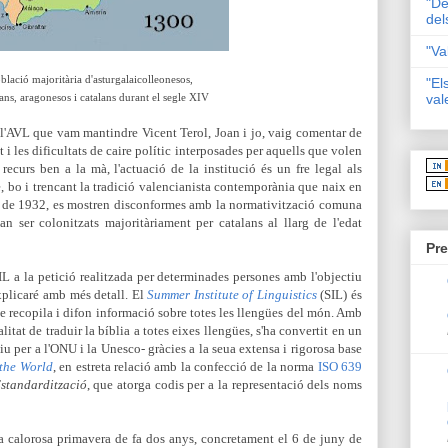
"De
del
"Va
blació majoritària d'asturgalaicolleonesos,
"El
lans, aragonesos i catalans durant el segle XIV
val
 l'AVL
que vam mantindre Vicent Terol, Joan i jo, vaig comentar de
 les dificultats de caire polític interposades per aquells que volen
recurs ben a la mà, l'actuació de la institució és un fre legal als
e, bo i trencant la tradició valencianista contemporània que naix en
s de 1932, es mostren disconformes amb la normativització comuna
van ser colonitzats majoritàriament per catalans al llarg de l'edat
Pre
IL a la petició realitzada per determinades persones amb l'objectiu
xplicaré amb més detall. El
Summer Institute of Linguistics
(SIL) és
e recopila i difon informació sobre totes les llengües del món. Amb
itat de traduir la bíblia a totes eixes llengües, s'ha convertit en un
u per a l'ONU i la Unesco- gràcies a la seua extensa i rigorosa base
the World
, en estreta relació amb la confecció de la
norma
ISO 639
Estandardització
, que atorga codis per a la representació dels noms
 la calorosa primavera de fa dos anys, concretament el 6 de juny de