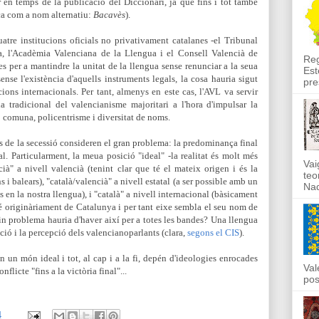
r en temps de la publicació del Diccionari, ja que fins i tot també
ca com a nom alternatiu:
Bacavès
).
uatre institucions oficials no privativament catalanes -el Tribunal
ia, l'Acadèmia Valenciana de la Llengua i el Consell Valencià de
Reg
s per a mantindre la unitat de la llengua sense renunciar a la seua
Est
ense l'existència d'aquells instruments legals, la cosa hauria sigut
pre
ions internacionals. Per tant, almenys en este cas, l'AVL va servir
a tradicional del valencianisme majoritari a l'hora d'impulsar la
 comuna, policentrisme i diversitat de noms.
is de la secessió consideren el gran problema: la predominança final
l. Particularment, la meua posició "ideal" -la realitat és molt més
Vai
cià" a nivell valencià (tenint clar que té el mateix origen i és la
teo
 i balears), "català/valencià" a nivell estatal (a ser possible amb un
Nad
en la nostra llengua), i "català" a nivell internacional (bàsicament
é originàriament de Catalunya i per tant eixe sembla el seu nom de
in problema hauria d'haver així per a totes les bandes? Una llengua
ció i la percepció dels valencianoparlants (clara,
segons el CIS
).
 un món ideal i tot, al cap i a la fi, depén d'ideologies enrocades
Val
flicte "fins a la victòria final"...
pos
4