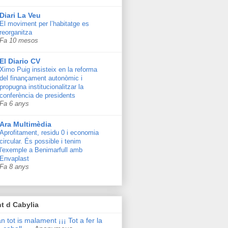
Diari La Veu
El moviment per l’habitatge es
reorganitza
Fa 10 mesos
El Diario CV
Ximo Puig insisteix en la reforma
del finançament autonòmic i
propugna institucionalitzar la
conferència de presidents
Fa 6 anys
Ara Multimèdia
Aprofitament, residu 0 i economia
circular. És possible i tenim
l'exemple a Benimarfull amb
Envaplast
Fa 8 anys
t d Cabylia
n tot is malament ¡¡¡ Tot a fer la