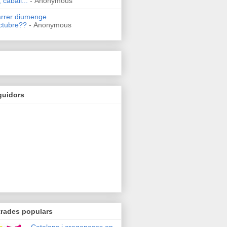
 caball...
- Anonymous
arrer diumenge
ctubre??
- Anonymous
guidors
trades populars
Catalans i aragonesos en