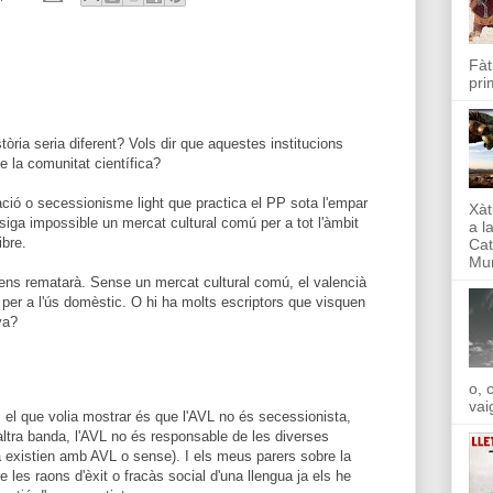
Fàt
pri
stòria seria diferent? Vols dir que aquestes institucions
de la comunitat científica?
ió o secessionisme light que practica el PP sota l'empar
Xàt
siga impossible un mercat cultural comú per a tot l'àmbit
a l
ibre.
Cat
Mun
e ens rematarà. Sense un mercat cultural comú, el valencià
a i per a l'ús domèstic. O hi ha molts escriptors que visquen
ya?
o, 
vai
, el que volia mostrar és que l'AVL no és secessionista,
altra banda, l'AVL no és responsable de les diverses
ja existien amb AVL o sense). I els meus parers sobre la
 les raons d'èxit o fracàs social d'una llengua ja els he