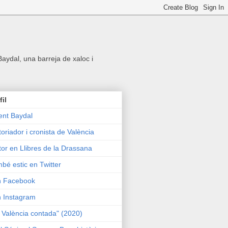
 Baydal, una barreja de xaloc i
fil
ent Baydal
toriador i cronista de València
tor en Llibres de la Drassana
bé estic en Twitter
n Facebook
n Instagram
 València contada" (2020)