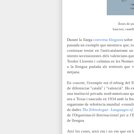
Àrees de po
bascons, castel
Durant la llarga
conversa bloguera
sobre
passada un exemple que mostrava que, tot i
continuar tenint en l'anticatalanisme un 
intents secessionistes dels valencians qu
Teodor Llorente i culmina en les Norme
a la llengua parlada als territoris que 
mitjana.
En concret, l'exemple era el rebuig del S
de diferenciar "català" i "valencià". Ho e
una institució privada nord-americana qu
seu a Texas i nascuda en 1934 amb la final
organisme de referència mundial -consulti
de dades
The Ethnologue: Languages of 
de
l'
Organització Internacional per a l'
de llengua.
Així les coses, això era i no era que en