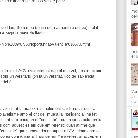
estió d'anar repetint-nos sense parar...
mol
cer
le de Lluís Bertomeu (signa com a membre del pp) titolat
ue paga la pena de llegir.
nion/2009/07/30/loportunitat-valencia/616570.html
rev
el 
esta del RACV evidentment sap el que vol, i és intoxicar.
ors universitaris (oh la universitat, lloc de sapiència
e debò.
Ven
arr
de l
haver estat la mateixa: simplement caldria citar com a
 blaverisme amb el crit de "muera la inteligencia" ha fet
titat implicada en el "conflicte" i que això ha calat en la
 com aquest és als que em referisc quan afirme que
l "conflicte" que suposa donar suport a l'AVL dóna com a
 Açò és com Alícia al País de les Meravelles: si acceptem
exp