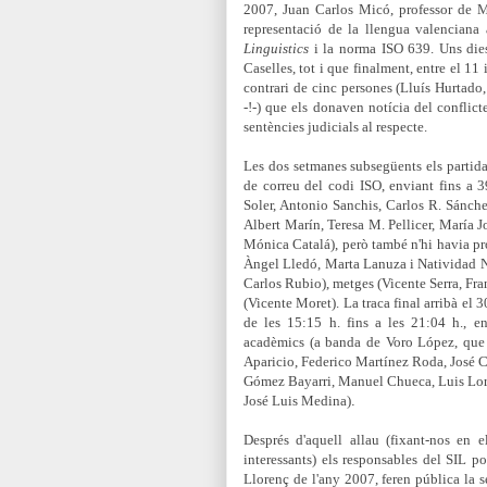
2007, Juan Carlos Micó, professor de 
representació de la llengua valencian
Linguistics
i la norma ISO 639
. Uns die
Caselles, tot i que finalment, entre el 1
contrari de cinc persones (
Lluís Hurtado,
-!-) que els donaven notícia del conflict
sentències judicials al respecte.
Les dos setmanes subsegüents els partidari
de correu del codi ISO, enviant fins a 
Soler, Antonio Sanchis, Carlos R. Sánche
Albert Marín,
T
eresa M. Pellicer,
María J
Mónica Catalá), però també n'hi havia prof
Àngel Lledó, Marta Lanuza i Natividad N
Carlos Rubio),
metges
(Vicente Serra,
Fra
(Vicente Moret). La traca final arribà el
de les 15:15 h. fins a les 21:04 h., e
acadèmics (
a banda de Voro López, que 
Aparicio, Federico Martínez Roda,
José C
Gómez Bayarri, Manuel Chueca, Luis Lore
José Luis Medina)
.
Després d'aquell allau (fixant-nos en 
interessants) els responsables del SIL p
Llorenç de l'any 2007, feren pública la 