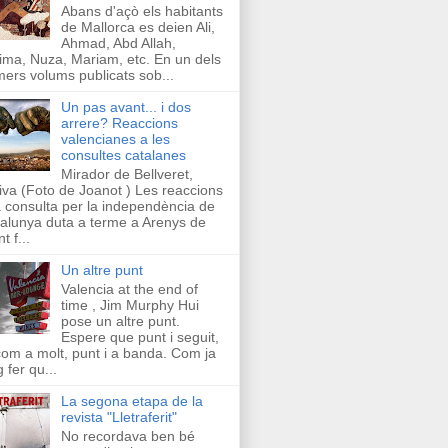
Abans d'açò els habitants
de Mallorca es deien Ali,
Ahmad, Abd Allah,
ima, Nuza, Mariam, etc. En un dels
mers volums publicats sob...
Un pas avant... i dos
arrere? Reaccions
valencianes a les
consultes catalanes
Mirador de Bellveret,
iva (Foto de Joanot ) Les reaccions
a consulta per la independència de
alunya duta a terme a Arenys de
t f...
Un altre punt
Valencia at the end of
time , Jim Murphy Hui
pose un altre punt.
Espere que punt i seguit,
com a molt, punt i a banda. Com ja
g fer qu...
La segona etapa de la
revista "Lletraferit"
No recordava ben bé