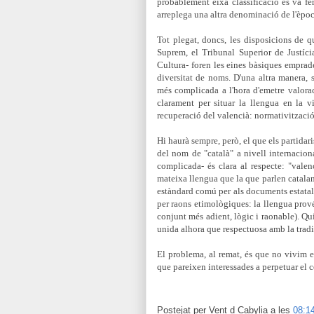
probablement eixa classificació es va fe
arreplega una altra denominació de l'èpo
Tot plegat, doncs, les disposicions de q
Suprem, el Tribunal Superior de Justíc
Cultura- foren les eines bàsiques emprade
diversitat de noms. D'una altra manera, s
més complicada a l'hora d'emetre valorac
clarament per situar la llengua en la vi
recuperació del valencià: normativització
Hi haurà sempre, però, el que els partidar
del nom de "català" a nivell internaciona
complicada- és clara al respecte: "valen
mateixa llengua que la que parlen catalans
estàndard comú per als documents estatals 
per raons etimològiques: la llengua prov
conjunt més adient, lògic i raonable). Qu
unida alhora que respectuosa amb la tradi
El problema, al remat, és que no vivim en
que pareixen interessades a perpetuar el con
Postejat per
Vent d Cabylia
a les
08:1