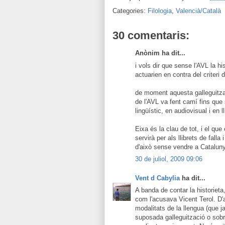
Categories:
Filologia
,
Valencià/Català
30 comentaris:
Anònim ha dit...
i vols dir que sense l'AVL la hi
actuarien en contra del criteri 
de moment aquesta galleguitzac
de l'AVL va fent camí fins que 
lingüístic, en audiovisual i en ll
Eixa és la clau de tot, i el qu
servirà per als llibrets de fall
d'això sense vendre a Catalun
30 de juliol, 2009 09:06
Vent d Cabylia
ha dit...
A banda de contar la historieta
com l'acusava Vicent Terol. D'
modalitats de la llengua (que 
suposada galleguització o sobre