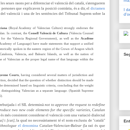
mà,
les seues raons per a diferenciar el valencià del català, s'atengueren
 persones que explicaven la posició contrària, és a dir, el
dictamen
I d
t del valencià i una de les sentències del Tribunal Suprem sobre la
d'o
ciana
(Royal Academy of Valencian Culture) strongly endorses the
lan. In contrast, the
Consell Valencià de Cultura
(Valencia Counsel
y for the Valencia Regional Government), as well as the
Acadème
Academy of Language) have made statements that support a unified
storically spoken in the eastern region of the Crown of Aragon which
Se
talonia, Valencia, and Balearic Islands, as well as the nation of
se of Valencian as the proper legal name of that language within the
upreme Courts
, having considered several matters of jurisdiction and
ction, decided that the question of whether distinction should be made
e determined based on linguistic criteria, concluding that the weight
t distinguishing Valencian as a separate language. (Spanish Supreme
).
 rebutjada i el SIL determinà
not to approve the request to redefine
roduce two new code elements for the specific varieties, Catalan
s més consistent considerar el valencià com una variació dialectal
ca]
i
[cat]
, la qual no necessàriament té el nom exclusiu de "català"
En
Ethnologue
el denomina
Catalan-Valencian-Balear
(la raó és que