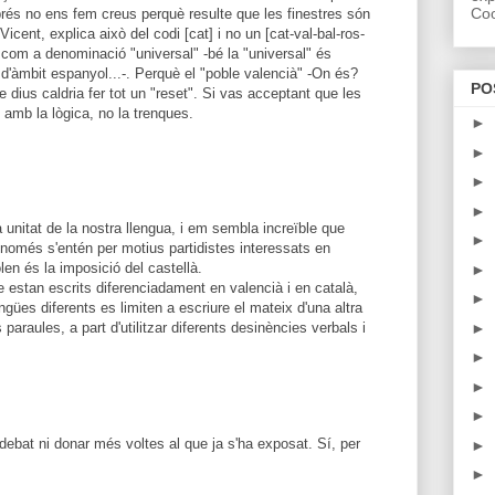
Coo
sprés no ens fem creus perquè resulte que les finestres són
cent, explica això del codi [cat] i no un [cat-val-bal-ros-
com a denominació "universal" -bé la "universal" és
 d'àmbit espanyol...-. Perquè el "poble valencià" -On és?
PO
 dius caldria fer tot un "reset". Si vas acceptant que les
 amb la lògica, no la trenques.
►
►
►
►
 unitat de la nostra llengua, i em sembla increïble que
►
 només s'entén per motius partidistes interessats en
olen és la imposició del castellà.
►
 estan escrits diferenciadament en valencià i en català,
►
engües diferents es limiten a escriure el mateix d'una altra
►
 paraules, a part d'utilitzar diferents desinències verbals i
►
►
►
debat ni donar més voltes al que ja s'ha exposat. Sí, per
►
►