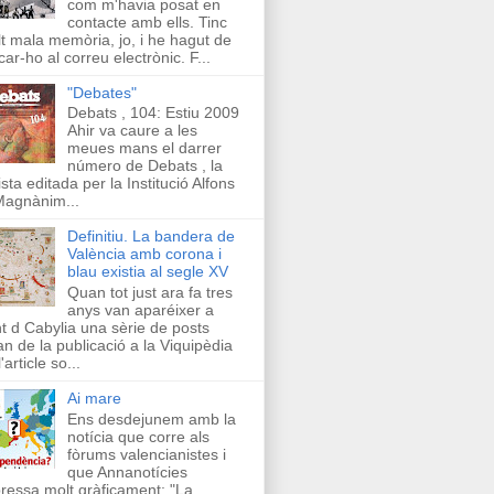
com m'havia posat en
contacte amb ells. Tinc
t mala memòria, jo, i he hagut de
car-ho al correu electrònic. F...
"Debates"
Debats , 104: Estiu 2009
Ahir va caure a les
meues mans el darrer
número de Debats , la
ista editada per la Institució Alfons
Magnànim...
Definitiu. La bandera de
València amb corona i
blau existia al segle XV
Quan tot just ara fa tres
anys van aparéixer a
t d Cabylia una sèrie de posts
an de la publicació a la Viquipèdia
'article so...
Ai mare
Ens desdejunem amb la
notícia que corre als
fòrums valencianistes i
que Annanotícies
ressa molt gràficament: "La