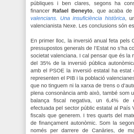
públiques i ben clares, segons ha cons
financer
Rafael Beneyto
, que acaba de
valencians. Una insuficiència històrica
, u
valencianista Nexe. Les conclusions són esf
En primer lloc, la inversió anual feta pels
pressupostos generals de l’Estat no s’ha c
societat valenciana. I cal pensar que és la
del 35% de la inversió pública autonòmi
amb el PSOE la inversió estatal ha estat
representen el PIB i la població valenciane
que no tinguem ni la xarxa de trens o d’aut
plena consonància amb això, també som un
balança fiscal negativa, un 6,4% de d
efectuada pel sector públic estatal al País 
fiscals que generem. I tres quarts del ma
de finançament autonòmic. Som la segona
només per darrere de Canàries, de ma