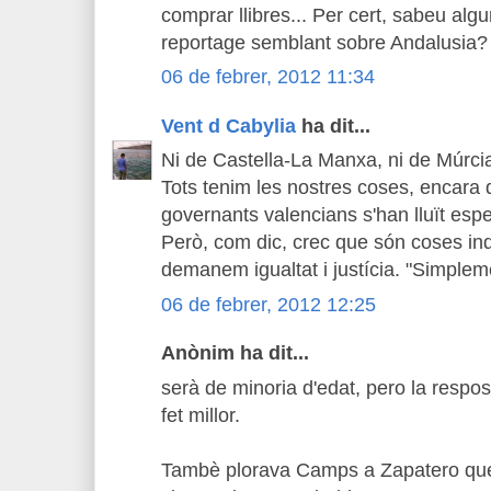
comprar llibres... Per cert, sabeu al
reportage semblant sobre Andalusia?
06 de febrer, 2012 11:34
Vent d Cabylia
ha dit...
Ni de Castella-La Manxa, ni de Múrcia,
Tots tenim les nostres coses, encara 
governants valencians s'han lluït espe
Però, com dic, crec que són coses i
demanem igualtat i justícia. "Simpleme
06 de febrer, 2012 12:25
Anònim ha dit...
serà de minoria d'edat, pero la resp
fet millor.
Tambè plorava Camps a Zapatero que