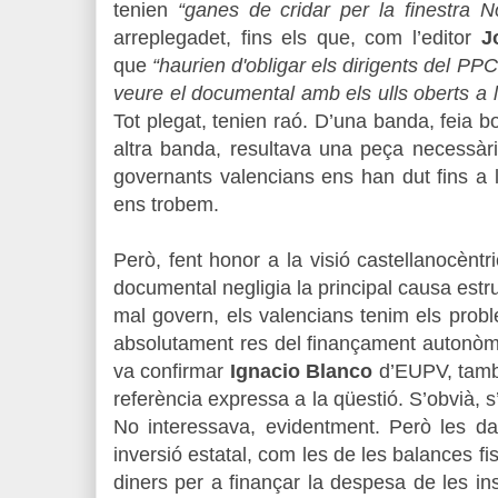
tenien
“ganes de cridar per la finestra 
arreplegadet, fins els que, com l’editor
J
que
“haurien d'obligar els dirigents del PPC
veure el documental amb els ulls oberts a l'
Tot plegat, tenien raó. D’una banda, feia b
altra banda, resultava una peça necessàr
governants valencians ens han dut fins a 
ens trobem.
Però, fent honor a la visió castellanocèntric
documental negligia la principal causa estru
mal govern, els valencians tenim els prob
absolutament res del finançament autonòmi
va confirmar
Ignacio Blanco
d’EUPV, tam
referència expressa a la qüestió. S’obvià, s
No interessava, evidentment. Però les da
inversió estatal, com les de les balances fi
diners per a finançar la despesa de les in