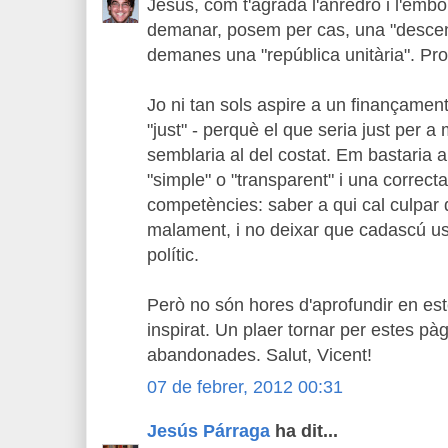
Jesús, com t'agrada l'anredro i l'emb
demanar, posem per cas, una "descent
demanes una "república unitària". Pr
Jo ni tan sols aspire a un finançamen
"just" - perquè el que seria just per a
semblaria al del costat. Em bastaria
"simple" o "transparent" i una correcta
competències: saber a qui cal culpar d
malament, i no deixar que cadascú us
polític.
Però no són hores d'aprofundir en est
inspirat. Un plaer tornar per estes pà
abandonades. Salut, Vicent!
07 de febrer, 2012 00:31
Jesús Párraga
ha dit...