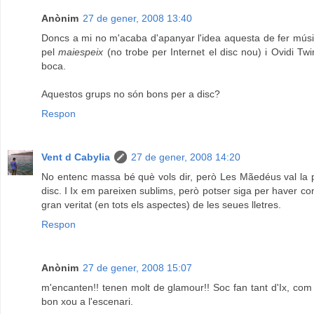
Anònim
27 de gener, 2008 13:40
Doncs a mi no m'acaba d'apanyar l'idea aquesta de fer músi
pel
maiespeix
(no trobe per Internet el disc nou) i Ovidi Twi
boca.
Aquestos grups no són bons per a disc?
Respon
Vent d Cabylia
27 de gener, 2008 14:20
No entenc massa bé què vols dir, però Les Mãedéus val la p
disc. I Ix em pareixen sublims, però potser siga per haver con
gran veritat (en tots els aspectes) de les seues lletres.
Respon
Anònim
27 de gener, 2008 15:07
m'encanten!! tenen molt de glamour!! Soc fan tant d'Ix, co
bon xou a l'escenari.