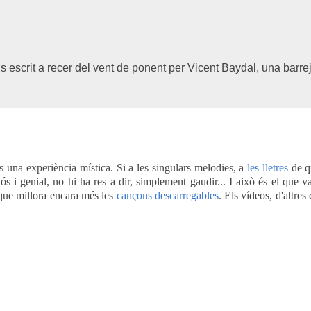
als escrit a recer del vent de ponent per Vicent Baydal, una barre
s una experiència mística. Si a les singulars melodies, a
les lletres
de q
biós i genial, no hi ha res a dir, simplement gaudir... I això és el que v
, que millora encara més les
cançons descarregables
. Els vídeos, d'altres