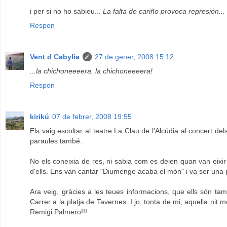
i per si no ho sabieu...
La falta de cariño provoca represión...
Respon
Vent d Cabylia
27 de gener, 2008 15:12
...la chichoneeeera, la chichoneeeera!
Respon
kirikú
07 de febrer, 2008 19:55
Els vaig escoltar al teatre La Clau de l'Alcúdia al concert d
paraules també.
No els coneixia de res, ni sabia com es deien quan van eixir a
d'ells. Ens van cantar "Diumenge acaba el món" i va ser una
Ara veig, gràcies a les teues informacions, que ells són ta
Carrer a la platja de Tavernes. I jo, tonta de mi, aquella nit
Remigi Palmero!!!