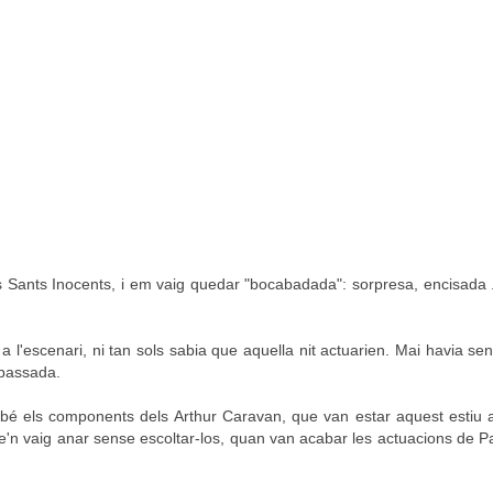
els Sants Inocents, i em vaig quedar "bocabadada": sorpresa, encisada 
 l'escenari, ni tan sols sabia que aquella nit actuarien. Mai havia sent
 passada.
mbé els components dels Arthur Caravan, que van estar aquest estiu 
 me'n vaig anar sense escoltar-los, quan van acabar les actuacions de P