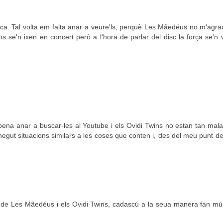
ca. Tal volta em falta anar a veure'ls, perquè Les Mãedéus no m'agra
ns se'n ixen en concert però a l'hora de parlar del disc la força se'n 
ena anar a buscar-les al Youtube i els Ovidi Twins no estan tan mal
egut situacions similars a les coses que conten i, des del meu punt de 
m de Les Mãedéus i els Ovidi Twins, cadascú a la seua manera fan mús