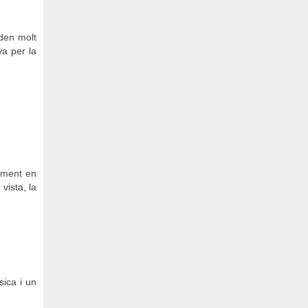
den molt
va per la
ament en
vista, la
ica i un