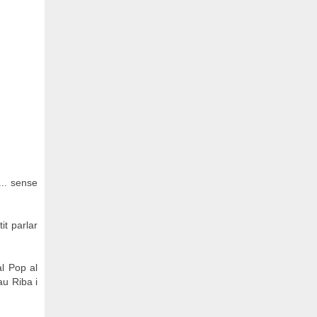
... sense
it parlar
al Pop al
au Riba i