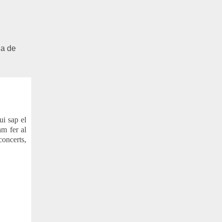
ja de
ui sap el
am fer al
 concerts,