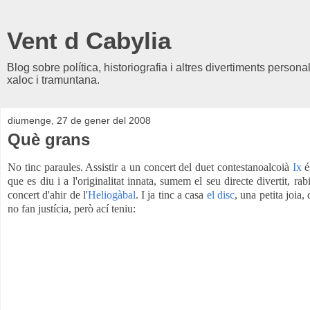
Vent d Cabylia
Blog sobre política, historiografia i altres divertiments person
xaloc i tramuntana.
diumenge, 27 de gener del 2008
Què grans
No tinc paraules. Assistir a un concert del duet contestanoalcoià
Ix
é
que es diu i a l'originalitat innata, sumem el seu directe divertit, ra
concert d'ahir de l'
Heliogàbal
. I ja tinc a casa
el disc
, una petita joia
no fan justícia, però ací teniu: