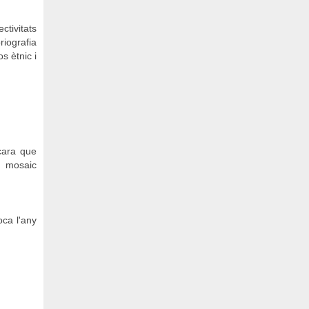
ctivitats
riografia
s ètnic i
ncara que
n mosaic
oca l'any