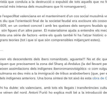
cristià que conduïa a la destrucció o expulsió de tots aquells que no
iferencial més intensa dels musulmans que hi romangueren).
de l'especifitat valenciana en el manteniment d'un cos social musulmà 
 diu que l'orientació final de la societat feudal era excloure els cosso
 1609, en un context concret i amb les queixes dels senyors feudals q
, són figues d'un altre paner. El materialisme ajuda a entendre els m
ta una sèrie de factors -entre els quals també hi ha l'atzar històric o f
grans teories (tot i que sí que són comprensibles mitjançant estes).
..
en els descendents dels ibers romanitzats, aguanta!!! No et dic que
diquen que precisament la zona del Sharq al-Andalus (la del llevant pe
eixen assimilacions dels indígenes iberoromanovisigòtics -o com vulgue
sulmana es deu més a la immigració de tribus araboberbers (que, per 
dels indígenes anteriors. Una bona síntesi de tot això és esta
obra de G
i ha dubte: els valencians, amb tots els llegats i transferències cult
ue vénen del nord. Antoni Furió ho explica molt bé a la introducció d