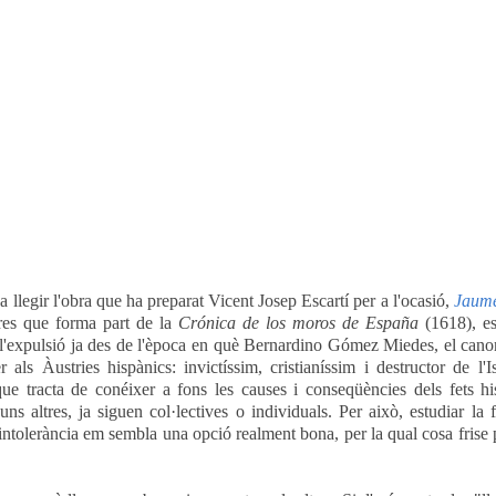
 a llegir l'obra que ha preparat Vicent Josep Escartí per a l'ocasió,
Jaume
ibres que forma part de la
Crónica de los moros de España
(1618), es
 l'expulsió ja des de l'època en què Bernardino Gómez Miedes, el can
s Àustries hispànics: invictíssim, cristianíssim i destructor de l'
que tracta de conéixer a fons les causes i conseqüències dels fets his
uns altres, ja siguen col·lectives o individuals. Per això, estudiar la 
 intolerància em sembla una opció realment bona, per la qual cosa frise p