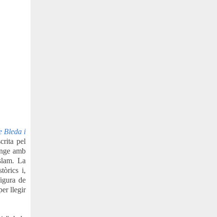
 Bleda i
crita pel
onge amb
Islam. La
tòrics i,
figura de
er llegir