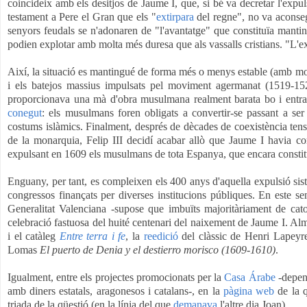
coincideix amb els desitjos de Jaume I, que, si bé va decretar l'exp
testament a Pere el Gran que els "
extirpara
del regne", no va aconseg
senyors feudals se n'adonaren de "l'avantatge" que constituïa mantin
podien explotar amb molta més duresa que als vassalls cristians. "L'ex
Així, la situació es mantingué de forma més o menys estable (amb mo
i els batejos massius impulsats pel moviment agermanat (1519-152
proporcionava una mà d'obra musulmana realment barata bo i entran
conegut
: els musulmans foren obligats a convertir-se passant a ser 
costums islàmics. Finalment, després de dècades de coexistència tens
de la monarquia, Felip III decidí acabar allò que Jaume I havia com
expulsant en 1609 els musulmans de tota Espanya, que encara constitu
Enguany, per tant, es compleixen els 400 anys d'aquella expulsió sist
congressos finançats per diverses institucions públiques. En este se
Generalitat Valenciana -supose que imbuïts majoritàriament de cat
celebració fastuosa del huité centenari del naixement de Jaume I. Alm
i el catàleg
Entre terra i fe
, la
reedició
del clàssic de Henri Lapey
Lomas
El puerto de Denia y el destierro morisco (1609-1610)
.
Igualment, entre els projectes promocionats per la
Casa Árabe
-depend
amb diners estatals, aragonesos i catalans-, en la
pàgina web
de la q
triada de la qüestió (en la línia del que
demanava
l'altre dia Joan).