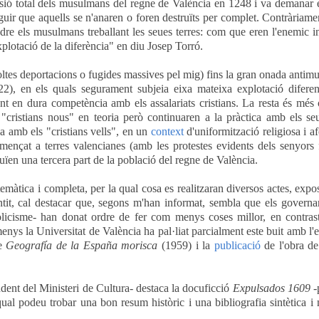
ulsió total dels musulmans
del regne de València
en 1248 i va demanar e
uir que aquells se n'anaren o foren destruïts per complet. Contràriame
dre els musulmans treballant les seues terres: com que eren l'enemic in
plotació de la diferència" en diu Josep Torró.
ltes deportacions o fugides massives pel mig) fins la gran onada anti
2), en els quals segurament subjeia eixa mateixa explotació diferen
t en dura competència amb els assalariats cristians. La resta és més
"cristians nous" en teoria però continuaren a la pràctica amb els seu
a amb els "cristians vells", en un
context
d'uniformització religiosa i a
ençat a terres valencianes (amb les protestes evidents dels senyors 
ïen una tercera part de la població del regne de València.
emàtica i completa, per la qual cosa es realitzaran diversos actes, expo
ntit, cal destacar que, segons m'han informat, sembla que els governa
olicisme- han donat ordre de fer com menys coses millor, en contras
enys la Universitat de València ha pal·liat parcialment este buit amb l'
re
Geografía de la España morisca
(1959) i la
publicació
de l'obra d
ent del Ministeri de Cultura- destaca la docuficció
Expulsados 1609
-
ual podeu trobar una bon resum històric i una bibliografia sintètica i