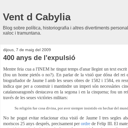
Vent d Cabylia
Blog sobre política, historiografia i altres divertiments person
xaloc i tramuntana.
dijous, 7 de maig del 2009
400 anys de l'expulsió
Mentre feia cua a l'INEM he tingut temps d'anar llegint un text escrit
(fou un home pietós o no?). En parlar de la visió que dóna del rei
biografiador de Jaume I amb les seues obres de 1582 i 1584, en ressalt
indica que per a construir i mantindre un imperi són necessàries cinc
catalanoaragonés destacava en la segona i en la cinquena; fou un rei c
través de les seues victòries militars:
Su religión fue cosa divina, por aver siempre insistido en hechar del mundo
No he pogut evitar relacionar eixa visió de Jaume I tres segles a
moriscos 25 anys després, precisament per
ordre
de Felip III. El mate