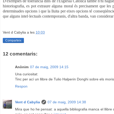
D'exemples de tolerància dins de l'Església Catòlica també n'hi haguere
historiografia, es pot extraure alguna moral és precisament que les 
determinades opcions i que la lluita per eixes opcions té conseqüènci
que alguns intel·lectuals contemporanis, d'altra banda, van considera
Vent d Cabylia
a les
10:03
Comparteix
12 comentaris:
Anònim
07 de maig, 2009 14:15
Una curiositat:
Tinc per ací un llibre de Tulio Halperin Donghi sobre els mori
Respon
Vent d Cabylia
07 de maig, 2009 14:38
Mira que ho he pensat: a aquella bibliografia manca el llibre