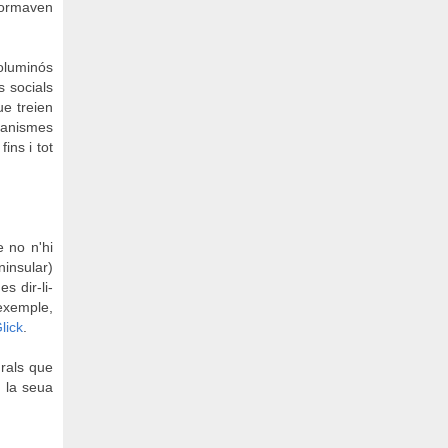
 formaven
voluminós
s socials
ue treien
ecanismes
ins i tot
 no n'hi
ninsular)
s dir-li-
exemple,
lick
.
urals que
e la seua