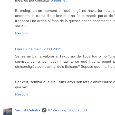
més, es pot consultar a
internet
.
El pròleg, en un moment en què ningú no havia formulat clar
anteriors, ja tracta d'explicar que no és el mateix parlar de
francesa i no arriba al fons de la qüestió acaba acceptant el 
social).
Respon
Blai
07 de maig, 2009 20:21
Sense arribar a valorar si l'expulsió de 1609 fou o no "una
servisca per a ben poc) imaginar-se què hauria pogut p
etnicoreligiós semblant al dels Balcans? Supose que mai ho sab
Per cert, sembla que els últims anys són tots d'aniversaris: 
que ve?
Respon
Vent d Cabylia
07 de maig, 2009 20:38