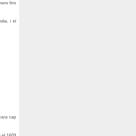
mans fins
ia, i el
ncara cap
s el 1609