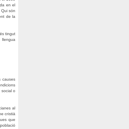
ada en el
. Qui són
ent de la
és tingut
 llengua
s causes
ndicions
 social o
cianes al
e cristià
ques que
 població