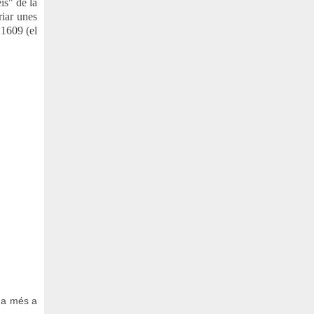
is" de la
riar unes
 1609 (el
, a més a