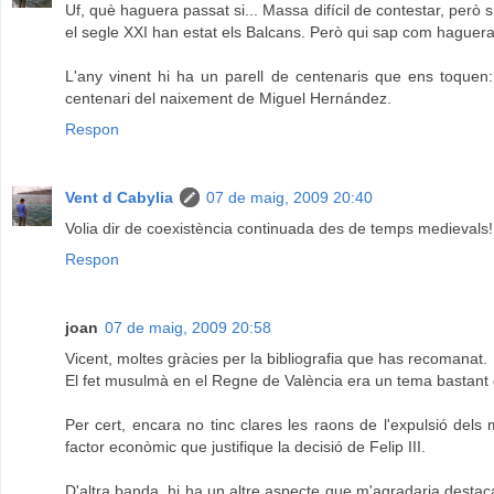
Uf, què haguera passat si... Massa difícil de contestar, però
el segle XXI han estat els Balcans. Però qui sap com haguer
L'any vinent hi ha un parell de centenaris que ens toquen:
centenari del naixement de Miguel Hernández.
Respon
Vent d Cabylia
07 de maig, 2009 20:40
Volia dir de coexistència continuada des de temps medievals!
Respon
joan
07 de maig, 2009 20:58
Vicent, moltes gràcies per la bibliografia que has recomanat.
El fet musulmà en el Regne de València era un tema bastant
Per cert, encara no tinc clares les raons de l'expulsió dels 
factor econòmic que justifique la decisió de Felip III.
D'altra banda, hi ha un altre aspecte que m'agradaria destaca