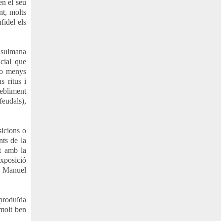
n el seu
nt, molts
fidel els
musulmana
cial que
 o menys
s ritus i
febliment
feudals),
sicions o
nts de la
t amb la
exposició
e Manuel
produïda
 molt ben