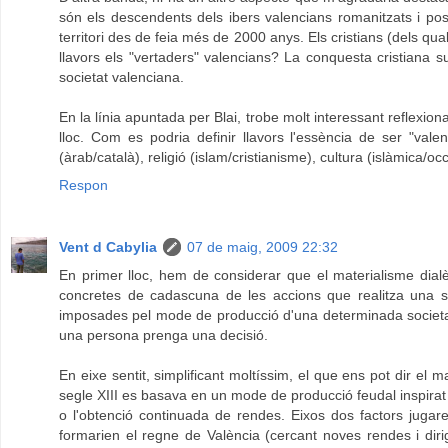
són els descendents dels ibers valencians romanitzats i pos
territori des de feia més de 2000 anys. Els cristians (dels q
llavors els "vertaders" valencians? La conquesta cristiana s
societat valenciana.
En la línia apuntada per Blai, trobe molt interessant reflexion
lloc. Com es podria definir llavors l'essència de ser "va
(àrab/català), religió (islam/cristianisme), cultura (islàmica/o
Respon
Vent d Cabylia
07 de maig, 2009 22:32
En primer lloc, hem de considerar que el materialisme dial
concretes de cadascuna de les accions que realitza una so
imposades pel mode de producció d'una determinada societat,
una persona prenga una decisió.
En eixe sentit, simplificant moltíssim, el que ens pot dir el 
segle XIII es basava en un mode de producció feudal inspirat i
o l'obtenció continuada de rendes. Eixos dos factors jugar
formarien el regne de València (cercant noves rendes i dirig