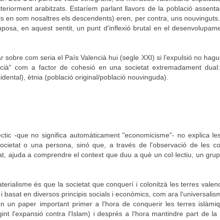
teriorment arabitzats. Estaríem parlant llavors de la població assent
uals en som nosaltres els descendents) eren, per contra, uns nouvinguts
uposa, en aquest sentit, un punt d'inflexió brutal en el desenvolupam
ar sobre com seria el País Valencià hui (segle XXI) si l'expulsió no hagu
lencià" com a factor de cohesió en una societat extremadament dual:
ccidental), ètnia (població original/població nouvinguda).
èctic -que no significa automàticament "economicisme"- no explica le
cietat o una persona, sinó que, a través de l'observació de les co
 ajuda a comprendre el context que duu a què un col·lectiu, un grup
materialisme és que la societat que conquerí i colonitzà les terres valen
 basat en diversos principis socials i econòmics, com ara l'universalism
en un paper important primer a l'hora de conquerir les terres islàmi
int l'expansió contra l'Islam) i després a l'hora mantindre part de la