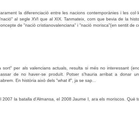
ament la diferenciació entre les nacions contemporànies i les col·le
 "nació" al segle XVI que al XIX. Tanmateix, com que bevia de la histo
concepte de "nació cristianovalenciana" i "nació morisca"(en sentit de co
 sort" per als valencians actuals, resulta si més no interessant (e
assar de no haver-se produït. Potser s'hauria arribat a donar u
rem. En història això dels "what if", ja se sap...
el 2007 la batalla d'Almansa, el 2008 Jaume I, ara els moriscos. Què t