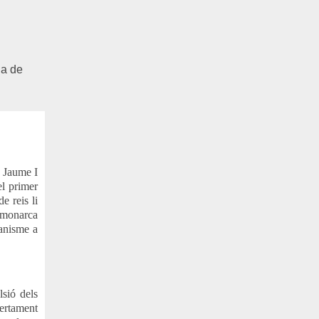
ja de
e Jaume I
el primer
e reis li
 monarca
ianisme a
sió dels
certament