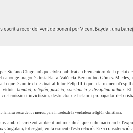
als escrit a recer del vent de ponent per Vicent Baydal, una barre
 per Stefano Cingolani que eixirà publicat en breu entorn de la pietat d
 el canonge aragonés instal·lat a València Bernardino Gómez Miedes, 
a que és un text destinat al futur Felip III i que a la manera d'espill d
 virtuts:
bondad, religión, justicia, constancia y disciplina militar
. El
ristianíssim i invictíssim, destructor de l'islam i propagador del crist
 la falsa secta de los moros, para introduzir la verdadera religión christiana.
bans amb el creixent ambient antimusulmà que culminaria amb l'expul
ix Cingolani, tot seguit, en fa esment d'esta relació. Eixa consideració 