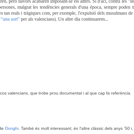
n, però llavors acabaren imposant-se els altres. Si d'ací, contra les "lle
persones, malgrat les tendències generals d'una època, sempre poden t
es tan reals i tràgiques com, per exemple, l'expulsió dels musulmans de
r
"una sort"
per als valencians). Un altre dia continuarem...
scos valencians, que trobe prou documentat i al que cap fa referència.
 de
Donghi
. També és molt interessant; és l'altre clàssic dels anys '50 i