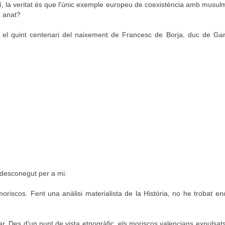
 sí, la veritat és que l'únic exemple europeu de coexistència amb musul
a anat?
 el quint centenari del naixement de Francesc de Borja, duc de Gand
 desconegut per a mi.
moriscos. Fent una anàlisi materialista de la Història, no he trobat e
r. Des d'un punt de vista etnogràfic, els moriscos valencians expulsat