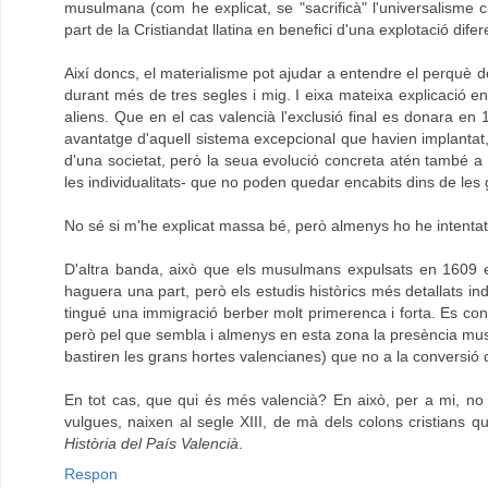
musulmana (com he explicat, se "sacrificà" l'universalisme 
part de la Cristiandat llatina en benefici d'una explotació d
Així doncs, el materialisme pot ajudar a entendre el perquè 
durant més de tres segles i mig. I eixa mateixa explicació ens
aliens. Que en el cas valencià l'exclusió final es donara en
avantatge d'aquell sistema excepcional que havien implantat
d'una societat, però la seua evolució concreta atén també a to
les individualitats- que no poden quedar encabits dins de les 
No sé si m'he explicat massa bé, però almenys ho he intentat.
D'altra banda, això que els musulmans expulsats en 1609 er
haguera una part, però els estudis històrics més detallats in
tingué una immigració berber molt primerenca i forta. Es con
però pel que sembla i almenys en esta zona la presència mu
bastiren les grans hortes valencianes) que no a la conversió 
En tot cas, que qui és més valencià? En això, per a mi, no h
vulgues, naixen al segle XIII, de mà dels colons cristians q
Història del País Valencià
.
Respon