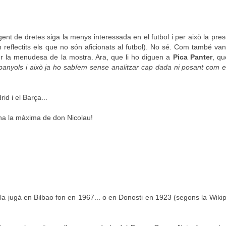
ent de dretes siga la menys interessada en el futbol i per això la pre
 reflectits els que no són aficionats al futbol). No sé. Com també van
er la menudesa de la mostra. Ara, que li ho diguen a
Pica Panter
, q
anyols i això ja ho sabíem sense analitzar cap dada ni posant com e
id i el Barça...
bona la màxima de don Nicolau!
la jugà en Bilbao fon en 1967... o en Donosti en 1923 (segons la Wikipe