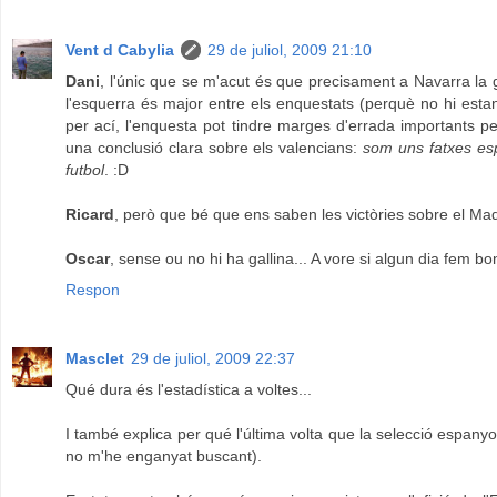
Vent d Cabylia
29 de juliol, 2009 21:10
Dani
, l'únic que se m'acut és que precisament a Navarra la g
l'esquerra és major entre els enquestats (perquè no hi estan
per ací, l'enquesta pot tindre marges d'errada importants p
una conclusió clara sobre els valencians:
som uns fatxes esp
futbol
. :D
Ricard
, però que bé que ens saben les victòries sobre el Madr
Oscar
, sense ou no hi ha gallina... A vore si algun dia fem 
Respon
Masclet
29 de juliol, 2009 22:37
Qué dura és l'estadística a voltes...
I també explica per qué l'última volta que la selecció espanyo
no m'he enganyat buscant).