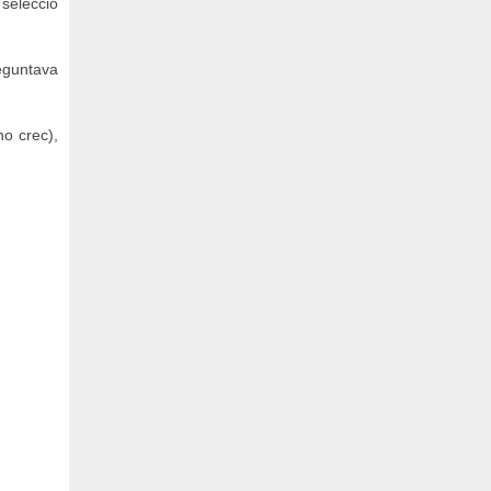
 selecció
reguntava
no crec),