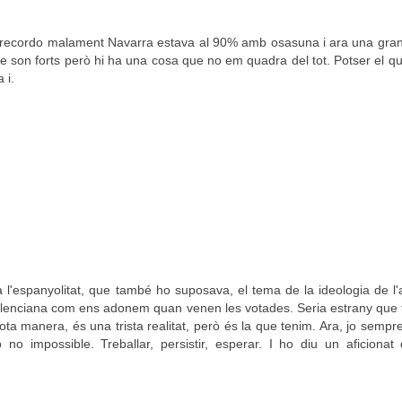
no recordo malament Navarra estava al 90% amb osasuna i ara una gran
ale son forts però hi ha una cosa que no em quadra del tot. Potser el 
 i.
l'espanyolitat, que també ho suposava, el tema de la ideologia de l'a
valenciana com ens adonem quan venen les votades. Seria estrany que
tota manera, és una trista realitat, però és la que tenim. Ara, jo sempr
 no impossible. Treballar, persistir, esperar. I ho diu un aficionat