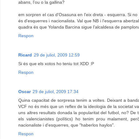
abans, l'ou o la gallina?
em sorpren el cas d'Osasuna en l'eix dreta - esquerra. Si 
és d'esquerres i nacionalista. Val que NB i l'esquerra abertz
quadra és que Yolanda Barcina sigue l'alcaldesa de pamplona
Respon
Ricard
29 de juliol, 2009 12:59
Si és que els xotos ho teniu tot XDD :P
Respon
Oscar
29 de juliol, 2009 17:34
Quina capacitat de sorpresa tenim a voltes. Deixant a banda 
VCF no és més que un reflex de la ideologia de la societat 
uns altres resultats donada la popularitat del futbol, no? De 
els valencianistes (polítics) ho tenim prou malament, però
nacionaliste i d'esquerres, que "haberlos haylos".
Respon