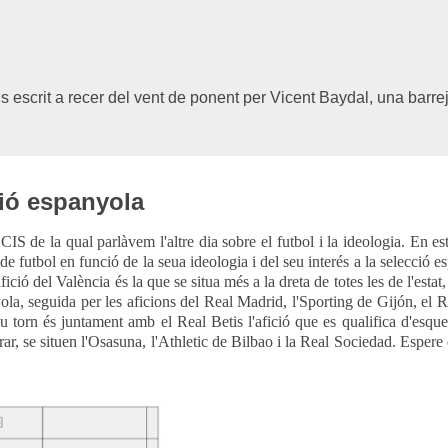
als escrit a recer del vent de ponent per Vicent Baydal, una barre
ció espanyola
IS de la qual parlàvem l'altre dia sobre el futbol i la ideologia. En es
de futbol en funció de la seua ideologia i del seu interés a la selecció e
afició del València és la que se situa més a la dreta de totes les de l'estat
yola, seguida per les aficions del Real Madrid, l'Sporting de Gijón, el 
u torn és juntament amb el Real Betis l'afició que es qualifica d'esqu
ar, se situen l'Osasuna, l'Athletic de Bilbao i la Real Sociedad. Espere