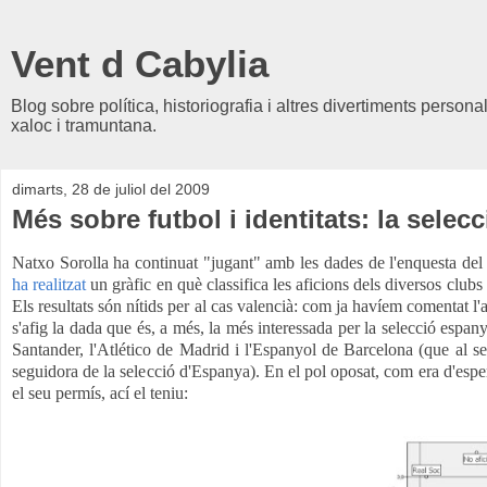
Vent d Cabylia
Blog sobre política, historiografia i altres divertiments person
xaloc i tramuntana.
dimarts, 28 de juliol del 2009
Més sobre futbol i identitats: la selec
Natxo Sorolla ha continuat "jugant" amb les dades de l'enquesta del C
ha realitzat
un gràfic en què classifica les aficions dels diversos clubs 
Els resultats són nítids per al cas valencià:
com ja havíem comentat
l'
s'afig la dada que és, a més, la més interessada per la selecció espan
Santander, l'Atlético de Madrid i l'Espanyol de Barcelona (que al se
seguidora de la selecció d'Espanya). En el pol oposat, com era d'esper
el seu permís, ací el teniu: