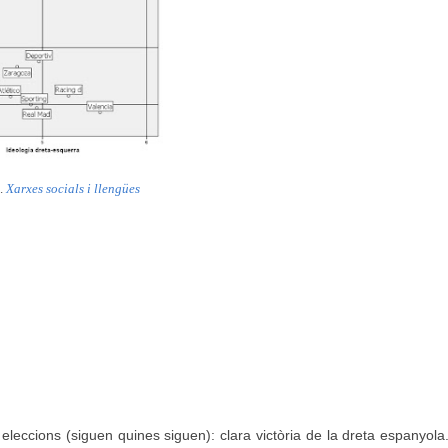
.
Xarxes socials i llengües
 eleccions (siguen quines siguen): clara victòria de la dreta espanyol