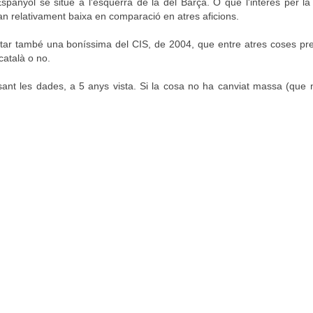
Espanyol se situe a l'esquerra de la del Barça. O que l'interés per la
tan relativament baixa en comparació en atres aficions.
catar també una boníssima del CIS, de 2004, que entre atres coses p
català o no.
ssant les dades, a 5 anys vista. Si la cosa no ha canviat massa (que 