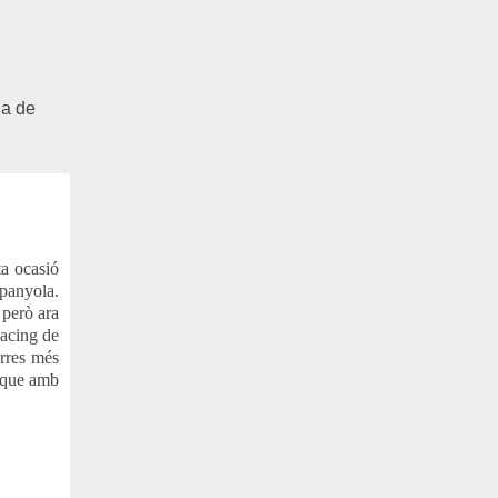
ja de
ta ocasió
spanyola.
, però ara
Racing de
erres més
 q
ue amb