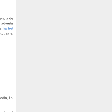
sència de
 advertir
ue
ha tret
xcusa el
dia, i si