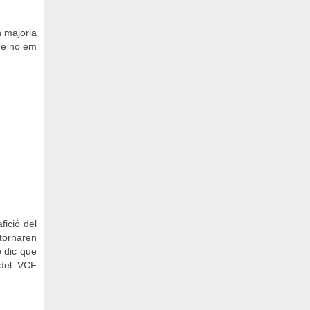
 majoria
que no em
fició del
 tornaren
e dic que
 del VCF