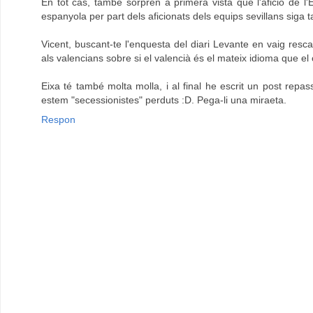
En tot cas, també sorprén a primera vista que l'afició de l'
espanyola per part dels aficionats dels equips sevillans siga 
Vicent, buscant-te l'enquesta del diari Levante en vaig res
als valencians sobre si el valencià és el mateix idioma que el 
Eixa té també molta molla, i al final he escrit un post repa
estem "secessionistes" perduts :D. Pega-li una miraeta.
Respon