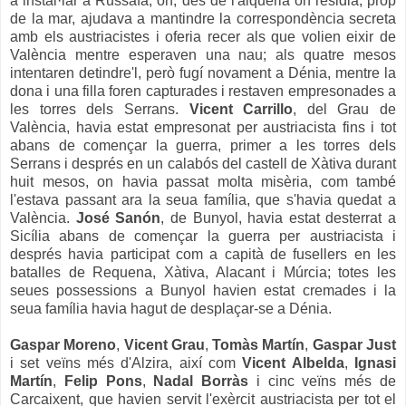
a instal·lar a Russafa, on, des de l'alqueria on residia, prop
de la mar, ajudava a mantindre la correspondència secreta
amb els austriacistes i oferia recer als que volien eixir de
València mentre esperaven una nau; als quatre mesos
intentaren detindre'l, però fugí novament a Dénia, mentre la
dona i una filla foren capturades i restaven empresonades a
les torres dels Serrans.
Vicent Carrillo
, del Grau de
València, havia estat empresonat per austriacista fins i tot
abans de començar la guerra, primer a les torres dels
Serrans i després en un calabós del castell de Xàtiva durant
huit mesos, on havia passat molta misèria, com també
l'estava passant ara la seua família, que s'havia quedat a
València.
José Sanón
, de Bunyol, havia estat desterrat a
Sicília abans de començar la guerra per austriacista i
després havia participat com a capità de fusellers en les
batalles de Requena, Xàtiva, Alacant i Múrcia; totes les
seues possessions a Bunyol havien estat cremades i
la
seua família havia hagut de desplaçar-se a Dénia.
Gaspar Moreno
,
Vicent Grau
,
Tomàs Martín
,
Gaspar Just
i set veïns més d'Alzira, així com
Vicent Albelda
,
Ignasi
Martín
,
Felip Pons
,
Nadal Borràs
i cinc veïns més de
Carcaixent, que havien servit l'exèrcit austriacista per tot el