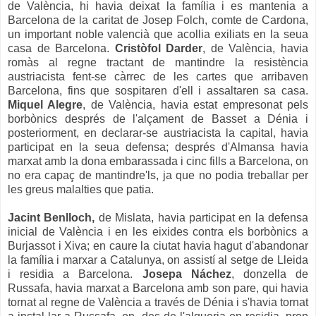
de València, hi havia deixat la família i es mantenia a
Barcelona de la caritat de Josep Folch, comte de Cardona,
un important noble valencià que acollia exiliats en la seua
casa de Barcelona.
Cristòfol Darder
, de València, havia
romàs al regne tractant de mantindre la resistència
austriacista fent-se càrrec de les cartes que arribaven
Barcelona, fins que sospitaren d'ell i assaltaren sa casa.
Miquel Alegre
, de València, havia estat empresonat pels
borbònics després de l'alçament de Basset a Dénia i
posteriorment, en declarar-se austriacista la capital, havia
participat en la seua defensa; després d'Almansa havia
marxat amb la dona embarassada i cinc fills a Barcelona, on
no era capaç de mantindre'ls, ja que no podia treballar per
les greus malalties que patia.
Jacint Benlloch
,
de Mislata, havia participat en la defensa
inicial de València i en les eixides contra els borbònics a
Burjassot i Xiva; en caure la ciutat havia hagut d'abandonar
la família i marxar a Catalunya, on assistí al setge de Lleida
i residia a Barcelona.
Josepa Náchez
, donzella de
Russafa, havia marxat a Barcelona amb son pare, qui havia
tornat al regne de València a través de Dénia i s'havia tornat