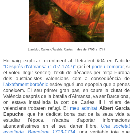
L'arxiduc Carles d'Àustria, Carles III des de 1705 a 1714
Ho vaig explicar recentment al Lletraferit #04 en l'article
"Després d'Almansa (1707-1747)"
(ací el
podeu comprar
, si
el voleu llegir sencer): l'exili de dècades per mitja Europa
dels austriacistes valencians com a conseqüència de
l'aixafament borbònic
esdevingué una epopeia que a penes
coneixem. El seu primer gran pas, en caure la ciutat de
València després de la batalla d'Almansa, va ser Barcelona,
on estava instal·lada la cort de Carles III i milers de
valencians trobaren refugi. El
meu admirat
Albert Garcia
Espuche
, que ha dedicat bona part de la seua vida a
estudiar l'època, n'acaba d'aportar informacions
abundantíssimes en el seu darrer llibre,
Una societat
assetjada. Barcelona 1713-1714
, una veritable joia que