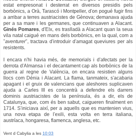
estat
empresonat i desterrat en diversos presidis pels
borbònics, a Orà, Tarascó i Montpeller, d'on pogué fugir fins
a arribar a terres austriacistes de Gènova; demanava ajuda
per a sa mare i les germanes, que continuaven a Alacant.
Ginés Pomares
, d'Elx, es traslladà a Alacant quan
la seua
vila natal
caigué en mans dels borbònics
, en la qual, com a
"
aventurer
", tractava d'introduir d'amagat queviures per als
resistents.
I encara n'hi havia més, de memorials i d'afectats per la
derrota d'Almansa i el decantament cap als borbònics de la
guerra al regne de València, on encara resistien alguns
llocs com Dénia i Alacant. La flama, tanmateix, s'acabaria
apagant i el gruix de valencians que aleshores suplicaven
ajuda a Carles III es concentrà a defendre els darrers
dominis austriacistes de la península, és a dir, els de
Catalunya, que, com és ben sabut, caigueren finalment en
1714. S'iniciava així, per a aquells que es mantenien vius,
una nova etapa de l'exili, esta volta en terra italiana,
austríaca, hongaresa, flamenca, anglesa, etc.
Vent d Cabylia
a les
10:03