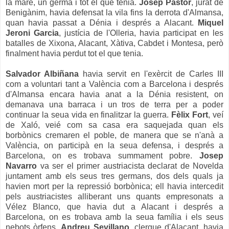
la mare, un germà i tot el que tenia.
Josep Pastor
, jurat de
Benigànim, havia defensat la vila fins la derrota d'Almansa,
quan havia passat a Dénia i després a Alacant.
Miquel
Jeroni Garcia
, justícia de l'Olleria, havia participat en les
batalles de Xixona, Alacant, Xàtiva, Cabdet i Montesa, però
finalment havia perdut tot el que tenia.
Salvador Albiñana
havia servit en l'exèrcit de Carles III
com a voluntari tant a València com a Barcelona i després
d'Almansa encara havia anat a la Dénia resistent, on
demanava una barraca i un tros de terra per a poder
continuar la seua vida en finalitzar la guerra.
Fèlix Fort
, veí
de Xaló, veié com sa casa era saquejada quan els
borbònics cremaren el poble, de manera que se n'anà a
València, on participà en la seua defensa, i després a
Barcelona, on es trobava summament pobre.
Josep
Navarro
va ser el primer austriacista declarat de Novelda
juntament amb els seus tres germans, dos dels quals ja
havien mort per la repressió borbònica; ell havia intercedit
pels austriacistes alliberant uns quants empresonats a
Vélez Blanco, que havia dut a Alacant i després a
Barcelona, on es trobava amb la seua família i els seus
nebots òrfens.
Andreu Sevillano
, clergue d'Alacant, havia