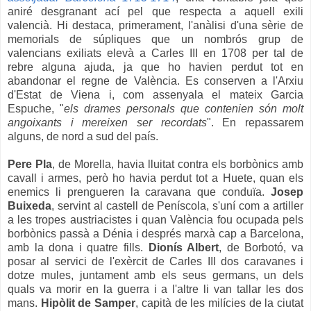
aniré desgranant ací pel que respecta a aquell exili
valencià. Hi destaca, primerament, l'anàlisi d'una sèrie de
memorials de súpliques que un nombrós grup de
valencians exiliats elevà a Carles III en 1708 per tal de
rebre alguna ajuda, ja que ho havien perdut tot en
abandonar el regne de València. Es conserven a l'Arxiu
d'Estat de Viena i,
com assenyala el mateix Garcia
Espuche, "
els drames personals que contenien són molt
angoixants i mereixen ser recordats
". En repassarem
alguns, de nord a sud del país.
Pere Pla
, de Morella, havia lluitat contra els borbònics amb
cavall i armes, però ho havia perdut tot a Huete, quan els
enemics li prengueren la caravana que conduïa.
Josep
Buixeda
, servint al castell de Peníscola, s'uní com a artiller
a les tropes austriacistes i quan València fou ocupada pels
borbònics passà a Dénia i després marxà cap a Barcelona,
amb la dona i quatre fills.
Dionís Albert
, de Borbotó, va
posar al servici de l'exèrcit de Carles III dos caravanes i
dotze mules, juntament amb els seus germans, un dels
quals va morir en la guerra i a l'altre li van tallar les dos
mans.
Hipòlit de Samper
, capità de les milícies de la ciutat