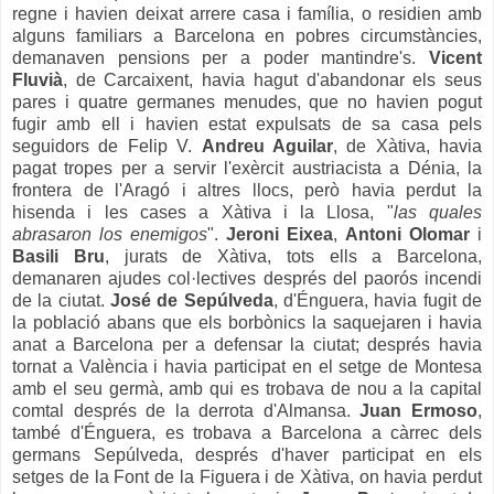
regne i havien deixat arrere casa i família, o residien amb
alguns familiars a Barcelona en pobres circumstàncies,
demanaven pensions per a poder mantindre's.
Vicent
Fluvià
, de Carcaixent, havia hagut d'abandonar els seus
pares i quatre germanes menudes, que no havien pogut
fugir amb ell i havien estat expulsats de sa casa pels
seguidors de Felip V.
Andreu Aguilar
, de Xàtiva, havia
pagat tropes per a servir l'exèrcit austriacista a Dénia, la
frontera de l'Aragó i altres llocs, però havia perdut la
hisenda i les cases a Xàtiva i la Llosa, "
las quales
abrasaron los enemigos
".
Jeroni Eixea
,
Antoni Olomar
i
Basili Bru
, jurats de Xàtiva, tots ells a Barcelona,
demanaren ajudes col·lectives després del paorós incendi
de la ciutat.
José de Sepúlveda
, d'Énguera, havia fugit de
la població abans que els borbònics la saquejaren i havia
anat a Barcelona per a defensar la ciutat; després havia
tornat a València i havia participat en el setge de Montesa
amb el seu germà, amb qui es trobava de nou a la capital
comtal després de la derrota d'Almansa.
Juan Ermoso
,
també d'Énguera, es trobava a Barcelona a càrrec dels
germans Sepúlveda, després d'haver participat en els
setges de la Font de la Figuera i de Xàtiva, on havia perdut