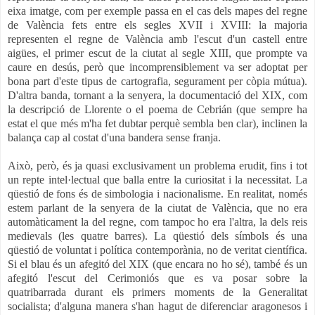
eixa imatge, com per exemple passa en el cas dels mapes del regne
de València fets entre els segles XVII i XVIII: la majoria
representen el regne de València amb l'escut d'un castell entre
aigües, el primer escut de la ciutat al segle XIII, que prompte va
caure en desús, però que incomprensiblement va ser adoptat per
bona part d'este tipus de cartografia, segurament per còpia mútua).
D'altra banda, tornant a la senyera, la documentació del XIX, com
la descripció de Llorente o el poema de Cebrián (que sempre ha
estat el que més m'ha fet dubtar perquè sembla ben clar), inclinen la
balança cap al costat d'una bandera sense franja.
Això, però, és ja quasi exclusivament un problema erudit, fins i tot
un repte intel·lectual que balla entre la curiositat i la necessitat. La
qüestió de fons és de simbologia i nacionalisme. En realitat, només
estem parlant de la senyera de la ciutat de València, que no era
automàticament la del regne, com tampoc ho era l'altra, la dels reis
medievals (les quatre barres). La qüestió dels símbols és una
qüestió de voluntat i política contemporània, no de veritat científica.
Si el blau és un afegitó del XIX (que encara no ho sé), també és un
afegitó l'escut del Cerimoniós que es va posar sobre la
quatribarrada durant els primers moments de la Generalitat
socialista; d'alguna manera s'han hagut de diferenciar aragonesos i