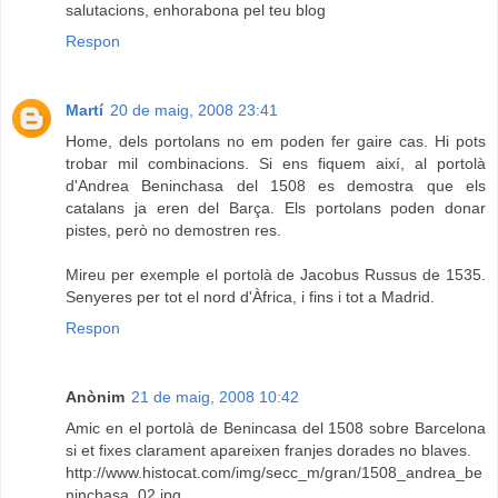
salutacions, enhorabona pel teu blog
Respon
Martí
20 de maig, 2008 23:41
Home, dels portolans no em poden fer gaire cas. Hi pots
trobar mil combinacions. Si ens fiquem així, al portolà
d'Andrea Beninchasa del 1508 es demostra que els
catalans ja eren del Barça. Els portolans poden donar
pistes, però no demostren res.
Mireu per exemple el portolà de Jacobus Russus de 1535.
Senyeres per tot el nord d'Àfrica, i fins i tot a Madrid.
Respon
Anònim
21 de maig, 2008 10:42
Amic en el portolà de Benincasa del 1508 sobre Barcelona
si et fixes clarament apareixen franjes dorades no blaves.
http://www.histocat.com/img/secc_m/gran/1508_andrea_be
ninchasa_02.jpg