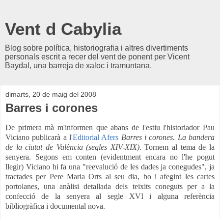
Vent d Cabylia
Blog sobre política, historiografia i altres divertiments
personals escrit a recer del vent de ponent per Vicent
Baydal, una barreja de xaloc i tramuntana.
dimarts, 20 de maig del 2008
Barres i corones
De primera mà m'informen que abans de l'estiu l'historiador Pau
Viciano publicarà a l'
Editorial Afers
Barres i corones. La bandera
de la ciutat de València (segles XIV-XIX)
. Tornem al tema de la
senyera. Segons em conten (evidentment encara no l'he pogut
llegir) Viciano hi fa una "reevalució de les dades ja conegudes", ja
tractades per Pere Maria Orts al seu dia, bo i afegint les cartes
portolanes, una anàlisi detallada dels teixits coneguts per a la
confecció de la senyera al segle XVI i alguna referència
bibliogràfica i documental nova.