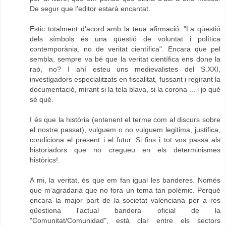
De segur que l'editor estarà encantat.
Estic totalment d'acord amb la teua afirmació: "La qüestió
dels símbols és una qüestió de voluntat i política
contemporània, no de veritat científica". Encara que pel
sembla, sempre va bé que la veritat científica ens done la
raó, no? I ahí esteu uns medievalistes del S.XXI,
investigadors especialitzats en fiscalitat, fussant i regirant la
documentació, mirant si la tela blava, si la corona ... i jo què
sé què.
I és que la història (entenent el terme com al discurs sobre
el nostre passat), vulguem o no vulguem legitima, justifica,
condiciona el present i el futur. Si fins i tot vos passa als
historiadors que no cregueu en els determinismes
històrics!.
A mi, la veritat, és que em fan igual les banderes. Només
que m'agradaria que no fora un tema tan polèmic. Perquè
encara la major part de la societat valenciana per a res
qüestiona l'actual bandera oficial de la
"Comunitat/Comunidad", està clar entre els sectors