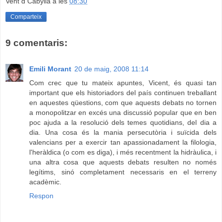
Vent d Cabylia
a les
08:30
Comparteix
9 comentaris:
Emili Morant
20 de maig, 2008 11:14
Com crec que tu mateix apuntes, Vicent, és quasi tan
important que els historiadors del país continuen treballant
en aquestes qüestions, com que aquests debats no tornen
a monopolitzar en excés una discussió popular que en ben
poc ajuda a la resolució dels temes quotidians, del dia a
dia. Una cosa és la mania persecutòria i suïcida dels
valencians per a exercir tan apassionadament la filologia,
l'heràldica (o com es diga), i més recentment la hidràulica, i
una altra cosa que aquests debats resulten no només
legítims, sinó completament necessaris en el terreny
acadèmic.
Respon