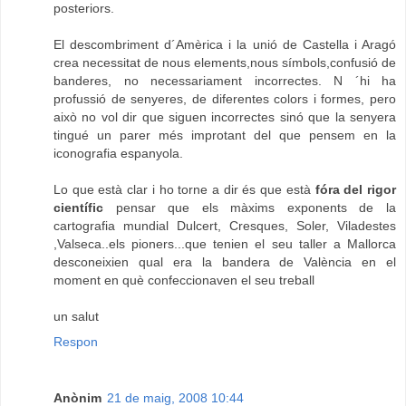
posteriors.
El descombriment d´Amèrica i la unió de Castella i Aragó
crea necessitat de nous elements,nous símbols,confusió de
banderes, no necessariament incorrectes. N ´hi ha
profussió de senyeres, de diferentes colors i formes, pero
això no vol dir que siguen incorrectes sinó que la senyera
tingué un parer més improtant del que pensem en la
iconografia espanyola.
Lo que està clar i ho torne a dir és que està
fóra del rigor
científic
pensar que els màxims exponents de la
cartografia mundial Dulcert, Cresques, Soler, Viladestes
,Valseca..els pioners...que tenien el seu taller a Mallorca
desconeixien qual era la bandera de València en el
moment en què confeccionaven el seu treball
un salut
Respon
Anònim
21 de maig, 2008 10:44