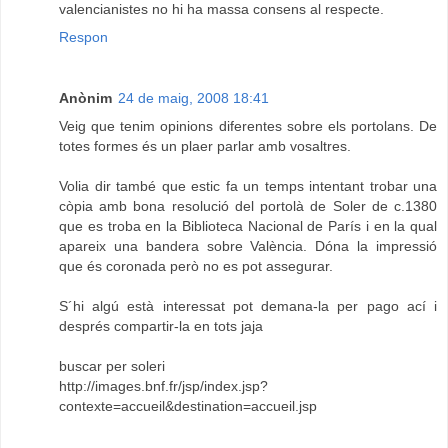
valencianistes no hi ha massa consens al respecte.
Respon
Anònim
24 de maig, 2008 18:41
Veig que tenim opinions diferentes sobre els portolans. De
totes formes és un plaer parlar amb vosaltres.
Volia dir també que estic fa un temps intentant trobar una
còpia amb bona resolució del portolà de Soler de c.1380
que es troba en la Biblioteca Nacional de París i en la qual
apareix una bandera sobre València. Dóna la impressió
que és coronada però no es pot assegurar.
S´hi algú està interessat pot demana-la per pago ací i
després compartir-la en tots jaja
buscar per soleri
http://images.bnf.fr/jsp/index.jsp?
contexte=accueil&destination=accueil.jsp