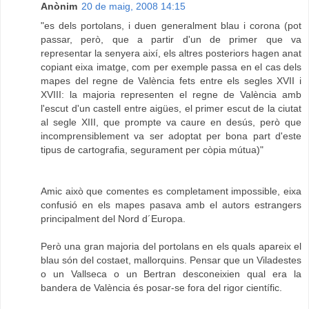
Anònim
20 de maig, 2008 14:15
"es dels portolans, i duen generalment blau i corona (pot
passar, però, que a partir d'un de primer que va
representar la senyera així, els altres posteriors hagen anat
copiant eixa imatge, com per exemple passa en el cas dels
mapes del regne de València fets entre els segles XVII i
XVIII: la majoria representen el regne de València amb
l'escut d'un castell entre aigües, el primer escut de la ciutat
al segle XIII, que prompte va caure en desús, però que
incomprensiblement va ser adoptat per bona part d'este
tipus de cartografia, segurament per còpia mútua)"
Amic això que comentes es completament impossible, eixa
confusió en els mapes pasava amb el autors estrangers
principalment del Nord d´Europa.
Però una gran majoria del portolans en els quals apareix el
blau són del costaet, mallorquins. Pensar que un Viladestes
o un Vallseca o un Bertran desconeixien qual era la
bandera de València és posar-se fora del rigor científic.