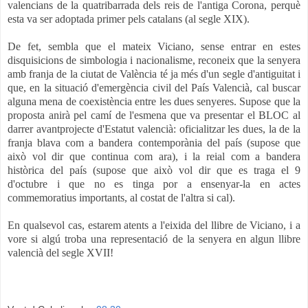
valencians de la quatribarrada dels reis de l'antiga Corona, perquè
esta va ser adoptada primer pels catalans (al segle XIX).
De fet, sembla que el mateix Viciano, sense entrar en estes
disquisicions de simbologia i nacionalisme, reconeix que la senyera
amb franja de la ciutat de València té ja més d'un segle d'antiguitat i
que, en la situació d'emergència civil del País Valencià, cal buscar
alguna mena de coexistència entre les dues senyeres. Supose que la
proposta anirà pel camí de l'esmena que va presentar el BLOC al
darrer avantprojecte d'Estatut valencià: oficialitzar les dues, la de la
franja blava com a bandera contemporània del país (supose que
això vol dir que continua com ara), i la reial com a bandera
històrica del país (supose que això vol dir que es traga el 9
d'octubre i que no es tinga por a ensenyar-la en actes
commemoratius importants, al costat de l'altra si cal).
En qualsevol cas, estarem atents a l'eixida del llibre de Viciano, i a
vore si algú troba una representació de la senyera en algun llibre
valencià del segle XVII!