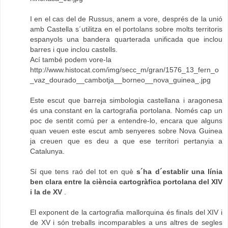
I en el cas del de Russus, anem a vore, després de la unió
amb Castella s´utilitza en el portolans sobre molts territoris
espanyols una bandera quarterada unificada que inclou
barres i que inclou castells.
Ací també podem vore-la
http://www.histocat.com/img/secc_m/gran/1576_13_fern_o
_vaz_dourado__cambotja__borneo__nova_guinea_.jpg
Este escut que barreja simbologia castellana i aragonesa
és una constant en la cartografia portolana. Només cap un
poc de sentit comú per a entendre-lo, encara que alguns
quan veuen este escut amb senyeres sobre Nova Guinea
ja creuen que es deu a que ese territori pertanyia a
Catalunya.
Sí que tens raó del tot en què
s´ha d´establir una línia
ben clara entre la ciència cartogràfica portolana del XIV
i la de XV
.
El exponent de la cartografia mallorquina és finals del XIV i
de XV i són treballs incomparables a uns altres de segles