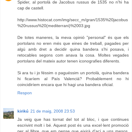
Spider, al portolà de Jacobus russus de 1535 no n'hi ha
cap de castell.
http://www.histocat.com/img/secc_m/gran/1535%20jacobus
%20russus%20(mediterrani)%2003.jpg
De totes maneres, la meva opinió "personal" és que els
portolans no eren més que eines de treball, pagades per
algú amb dret a decidir quina bandera s'hi posava, i
retocables segons com anava la cosa. Moltes vegades
portolans del mateix autor tenen iconografies diferents.
Si ara tu i jo féssim o paguéssim un portolà, quina bandera
hi ficaríem al País Valencià? Probablement no hi
coincidiríem encara que hi hagi una bandera oficial.
Respon
kirikú
21 de maig, 2008 23:53
Ja veig que has tornat del tot al bloc, i que continues
escrivint molt i bé. Aquest post és una excel·lent promoció
per al llibre, que em pense que eixirà d'ací a uns mesos.