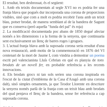
El resultat, ben desbrossat, és el següent:
1. Amb els teixits documentats al segle XVI no es podria fer una
franja blava que pogués dur incorporada una corona de proporcions
visibles, sinó que com a molt es podria recobrir l'asta amb un teixit
blau, potser brodat, de manera semblant al de la bandera de Sagunt
que es conserva (però aquella "funda del pal" és roja)
2. La modificació documentada poc abans de 1850 degué afectar
només a les dimensions i a la forma de la senyera, que continuaria
sent exclusivament un llenç de barres roges i grogues.
3. L'actual franja blava amb la suposada corona seria resultat d'una
nova restauració, amb motiu de la commemoració en 1876 del VI
centenari de la mort de Jaume I, com vindria a demostrar
un poema
escrit pel valencianista Lluís Cebrian en què es planyia de
tons
brodats de un novell fer,
en probable referència a les recents
innovacions.
4. Els brodats grocs ni tan sols serien una corona inspirada en
l'escut de la ciutat (l'emblema de la Casa d'Aragó amb una corona
dalt), sinó simples ornaments, ja que Teodor Llorente en descriure
la senyera només parlà de la franja com un teixit blau amb brodats
del qual penjava el llenç de la bandera, sense fer referència a cap
suposada corona.