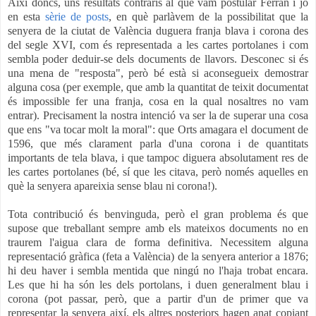
Així doncs, uns resultats contraris al que vam postular Ferran i jo
en esta
sèrie de posts
, en què parlàvem de la possibilitat que la
senyera de la ciutat de València duguera franja blava i corona des
del segle XVI, com és representada a les cartes portolanes i com
sembla poder deduir-se dels documents de llavors. Desconec si és
una mena de "resposta", però bé està si aconsegueix demostrar
alguna cosa (per exemple, que amb la quantitat de teixit documentat
és impossible fer una franja, cosa en la qual nosaltres no vam
entrar). Precisament la nostra intenció va ser la de superar una cosa
que ens "va tocar molt la moral": que Orts amagara el document de
1596, que més clarament parla d'una corona i de quantitats
importants de tela blava, i que tampoc diguera absolutament res de
les cartes portolanes (bé, sí que les citava, però només aquelles en
què la senyera apareixia sense blau ni corona!).
Tota contribució és benvinguda, però el gran problema és que
supose que treballant sempre amb els mateixos documents no en
traurem l'aigua clara de forma definitiva. Necessitem alguna
representació gràfica (feta a València) de la senyera anterior a 1876;
hi deu haver i sembla mentida que ningú no l'haja trobat encara.
Les que hi ha són les dels portolans, i duen
generalment
blau i
corona (pot passar, però, que a partir d'un de primer que va
representar la senyera així, els altres posteriors hagen anat copiant