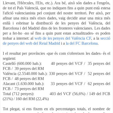
Llevant, l'Hércules, l'Elx, etc.). Ara bé, això són dades a l'engròs,
de tot el País Valencià, que no indiquen fins a quin punt està estesa
l'afició valencianista pel conjunt del nostre territori. Per això, per
afinar una mica més eixes dades, vaig decidir anar una mica més
enllà i esbrinar la distribució de les penyes del València, del
Barcelona i del Madrid dins de les fronteres valencianes. Les dades
per a fer-ho -no sé fins a quin punt estan actualitzades- es poden
trobar a internet: al
web de les penyes del València CF
, a la
secció
de penyes del web del Reial Madrid
i a
la del FC Barcelona
.
I el resultat per províncies -que és com s'ofereixen les dades- és el
següent:
Castelló (600.000 hab.): 40 penyes del VCF / 35 penyes del
FCB / 39 penyes del RM
València (2.5540.000 hab.): 330 penyes del VCF / 52 penyes del
FCB / 48 penyes del RM
Alacant (1.630.000 hab.): 33 penyes del VCF / 62 penyes del
FCB / 73 penyes del RM
Total (712 penyes): 403 del VCF (56,6%) / 149 del FCB
(21%) / 160 del RM (22,4%)
Tot plegat, si ens fixem en els percentatges totals, el nombre de