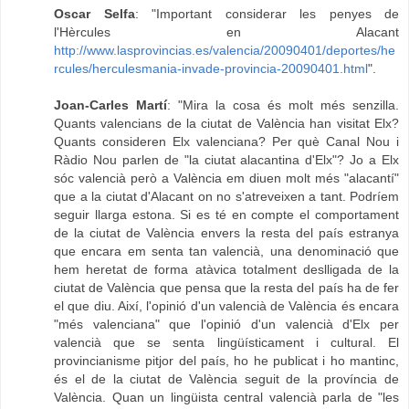
Oscar Selfa
: "Important considerar les penyes de
l'Hèrcules en Alacant
http://www.lasprovincias.es/valencia/20090401/deportes/he
rcules/herculesmania-invade-provincia-20090401.html
".
Joan-Carles Martí
: "Mira la cosa és molt més senzilla.
Quants valencians de la ciutat de València han visitat Elx?
Quants consideren Elx valenciana? Per què Canal Nou i
Ràdio Nou parlen de "la ciutat alacantina d'Elx"? Jo a Elx
sóc valencià però a València em diuen molt més "alacantí"
que a la ciutat d'Alacant on no s'atreveixen a tant. Podríem
seguir llarga estona. Si es té en compte el comportament
de la ciutat de València envers la resta del país estranya
que encara em senta tan valencià, una denominació que
hem heretat de forma atàvica totalment deslligada de la
ciutat de València que pensa que la resta del país ha de fer
el que diu. Així, l'opinió d'un valencià de València és encara
"més valenciana" que l'opinió d'un valencià d'Elx per
valencià que se senta lingüísticament i cultural. El
provincianisme pitjor del país, ho he publicat i ho mantinc,
és el de la ciutat de València seguit de la província de
València. Quan un lingüista central valencià parla de "les