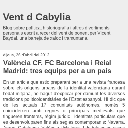
Vent d Cabylia
Blog sobre política, historiografia i altres divertiments
personals escrit a recer del vent de ponent per Vicent
Baydal, una barreja de xaloc i tramuntana.
dijous, 26 d’abril del 2012
València CF, FC Barcelona i Reial
Madrid: tres equips per a un país
En un article que estic preparant per a una revista francesa
sobre els orígens urbans de la identitat valenciana durant
l'edat mitjana, he hagut d'explicar per damunt les diverses
tradicions politicoidentitàries de l'Estat espanyol. Hi dic que
de les actuals 17 comunitats autònomes, només 5
coincideixen amb regnes o principats medievals que
tingueren fronteres, règim jurídic i identitats particulars que
es desenvoluparen fins als segles contemporanis: Navarra,
Aragó, Catalunya, València i Mallorca. I de tots estos casos