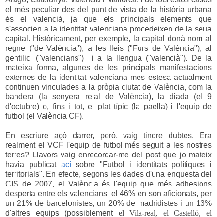
el més peculiar des del punt de vista de la història urbana
és el valencià, ja que els principals elements que
s'associen a la identitat valenciana procedeixen de la seua
capital. Històricament, per exemple, la capital donà nom al
regne ("de València"), a les lleis ("Furs de València"), al
gentilici ("valencians") i a la llengua ("valencià"). De la
mateixa forma, algunes de les principals manifestacions
externes de la identitat valenciana més estesa actualment
continuen vinculades a la pròpia ciutat de València, com la
bandera (la senyera reial de València), la diada (el 9
d'octubre) o, fins i tot, el plat típic (la paella) i l'equip de
futbol (el València CF).
En escriure açò darrer, però, vaig tindre dubtes. Era
realment el VCF l'equip de futbol més seguit a les nostres
terres? Llavors vaig enrecordar-me del post que jo mateix
havia publicat
ací
sobre "Futbol i identitats polítiques i
territorials". En efecte, segons les dades d'una enquesta del
CIS de 2007, el València és l'equip que més adhesions
desperta entre els valencians: el 46% en són aficionats, per
un 21% de barcelonistes, un 20% de madridistes i un 13%
d'altres equips (possiblement
el Vila-real, el Castelló, el