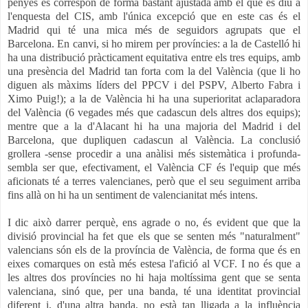
penyes es correspon de forma bastant ajustada amb el que es diu a
l'enquesta del CIS, amb l'única excepció que en este cas és el
Madrid qui té una mica més de seguidors agrupats que el
Barcelona. En canvi, si ho mirem per províncies: a la de Castelló hi
ha una distribució pràcticament equitativa entre els tres equips, amb
una presència del Madrid tan forta com la del València (que li ho
diguen als màxims líders del PPCV i del PSPV, Alberto Fabra i
Ximo Puig!); a la de València hi ha una superioritat aclaparadora
del València (6 vegades més que cadascun dels altres dos equips);
mentre que a la d'Alacant hi ha una majoria del Madrid i del
Barcelona, que dupliquen cadascun al València. La conclusió
grollera -sense procedir a una anàlisi més sistemàtica i profunda-
sembla ser que, efectivament, el València CF és l'equip que més
aficionats té a terres valencianes, però que el seu seguiment arriba
fins allà on hi ha un sentiment de valencianitat més intens.
I dic això darrer perquè, ens agrade o no, és evident que que la
divisió provincial ha fet que els que se senten més "naturalment"
valencians són els de la província de València, de forma que és en
eixes comarques on està més estesa l'afició al VCF. I no és que a
les altres dos províncies no hi haja moltíssima gent que se senta
valenciana, sinó que, per una banda, té una identitat provincial
diferent i, d'una altra banda, no està tan lligada a la influència