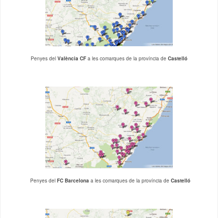
Penyes del
València CF
a les comarques de la província de
Castelló
Penyes del
FC Barcelona
a les comarques de la província de
Castelló