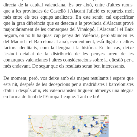
directa de la capital valenciana. És per això, entre d'altres raons,
que a les províncies de Castelló i Alacant l'afició es reparteix molt
més entre els tres equips analitzats. En este sentit, cal especificar
que la gran diferència que es detecta a la província d'Alacant prové
majoritàriament de les comarques del Vinalopó, l'Alacantí i el Baix
Segura, on no hi ha quasi cap penya del València, però abunden les
del Madrid i el Barcelona. I això, evidentment, està lligat a d'altres
factors identitaris, com la llengua i la història. En tot cas, deixe
l'estudi detallat de la distribució de les penyes arreu de les
comarques valencianes i altres consideracions sobre la qüestió per a
més endavant. De segur que els resultats seran ben interessants.
De moment, però, vos deixe amb els mapes resultants i espere que
esta nit, després de les decepcions per a madridistes i barcelonistes
d'ahir i despús-ahir, els valencianistes tinguem almenys una alegria
en forma de final de l'Europa League. Tant de bo!