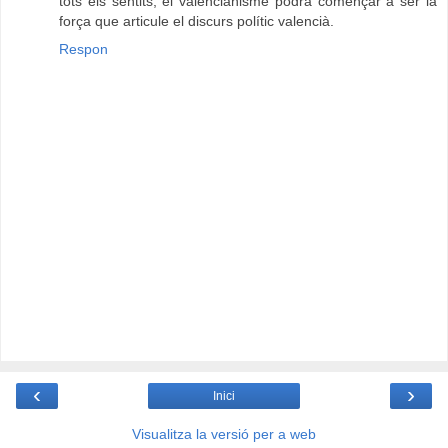
tots els sentits, el valencianisme podrà començar a ser la
força que articule el discurs polític valencià.
Respon
‹
›
Inici
Visualitza la versió per a web