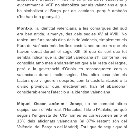
evidentment el VCF no simbolitza per als valencians el que
ha simbolitzat el Barça per als catalans -perquè ambdós
s'ho han ben guanyat-).
Montxo
, la identitat valenciana a les comarques del sud
era ben nítida, almenys, des dels segles XV al XVIII. No
tenien uns furs propis dins dels de València, simplement els
Furs de València més les lleis castellanes anteriors que els
havien donat durant el segle XIII. Sí que és cert que tot
sembla indicar que la identitat valenciana s'hi conformà i es
consolidà amb més endarreriment que a la resta del regne,
però a la governació d'Oriola es reconegueren com a
valencians durant molts segles. Una altra cosa són els
factors que vingueren després, com la castellanització o la
divisió provincial, que, efectivament, han fet abandonar
considerablement l'afecció a la identitat valenciana.
Miquel
,
Oscar
,
anònim
i
Josep
, no he comptat altres
equips, com el Vila-real, l'Hèrcules, l'Elx o l'Athletic, perquè
segons l'enquesta del CIS només es corresponen amb el
13% dels aficionats valencians (el 87% restant són del
València, del Barça o del Madrid). Tot i que de segur que hi