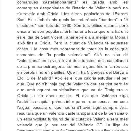
comarques castellanoparlants" es queda amb les
comarques despoblades de l'interior de València però no
s'atreveix amb Oriola i les altres poblacions de l'Extrem
Sud. Els símbols als quals fas referència "bandera" o "9
d'octubre" són fets del 1980. Són fets olítics recents però
encara no són populars. Si hi ha una festa que ens ha unit
és el dia de Sant Vicent i anar eixe dia a menjar la Mona i
això fins a Oriola. Però la ciutat de València té aquestes
coses. I la cosa més soprenent de totes és la cosa que
esmentes de "la paella valenciana". Això no s'ha dit
"valenciana" en la vida llevat dels turistes, dels castellans i
de la premsa estrangera. És més, alguns fèiem l'arròs sec
en perols i no en paelles. Que hi ha 5 penyes del Barça a
Elx i 1 del Madrid? Això és el que caldria estudiar i el per
què. Que no n'hi haja cap del València deu ser trist però és
que amb aquest municipalisme que va de Traiguera a
Oriola ja no anem enlloc. El dia que València siga
l'autèntica capital -primus inter pares- que necessitem com
l'aigua, passarà el que hauria d'haver sigut sempre. Ara,
resultarà que un valencià castellanoparlant de la Serrania o
un espanyolista furibund de la ciutat de València serà més
valencià que jo per ser del València CF. La lliga és
"espanyola" i com que és "espanyola" s'ha de llegir en clau