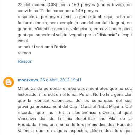
22 del madrid (CIS) per a 160 penyes (dades teves), en
canvi hi ha 21 del barca per a 149 penyes.
respecte al pertanyer al vcf, jo pense tambe que hi ha un
factor distancia, per exemple jo soc del comtat i la gent, en
general, s'identifica com a valenciana, en cavi conec poca
gent que superte al vcf, tal vegada per la "distancia" al cap i
casal.
un salut i sort amb l'article
raimon
Respon
montxovs
26 d’abril, 2012 19:41
M'hauràs de perdonar el meu atreviment atès que no sóc
historiador ni erudit en el tema. Però... No ho tinc gens clar
que la identitat valenciana de les comarques del sud
provinga precissament del Cap i Casal al l'Edat Mitjana. Cal
recordar que fins i tot la Lloc-tinència d'Oriola, al qual
s'inscrivia des de la línia Busot-Biar fins Pilar de la
Foradada, tenia una mena de furs pròpis dins dels Furs de
València que, en alguns aspectes, diferia dels furs que