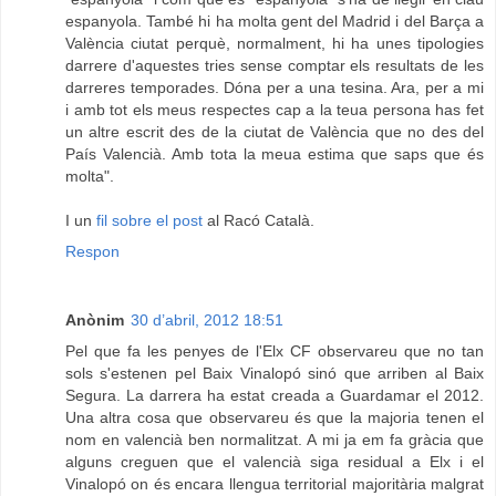
espanyola. També hi ha molta gent del Madrid i del Barça a
València ciutat perquè, normalment, hi ha unes tipologies
darrere d'aquestes tries sense comptar els resultats de les
darreres temporades. Dóna per a una tesina. Ara, per a mi
i amb tot els meus respectes cap a la teua persona has fet
un altre escrit des de la ciutat de València que no des del
País Valencià. Amb tota la meua estima que saps que és
molta".
I un
fil sobre el post
al Racó Català.
Respon
Anònim
30 d’abril, 2012 18:51
Pel que fa les penyes de l'Elx CF observareu que no tan
sols s'estenen pel Baix Vinalopó sinó que arriben al Baix
Segura. La darrera ha estat creada a Guardamar el 2012.
Una altra cosa que observareu és que la majoria tenen el
nom en valencià ben normalitzat. A mi ja em fa gràcia que
alguns creguen que el valencià siga residual a Elx i el
Vinalopó on és encara llengua territorial majoritària malgrat