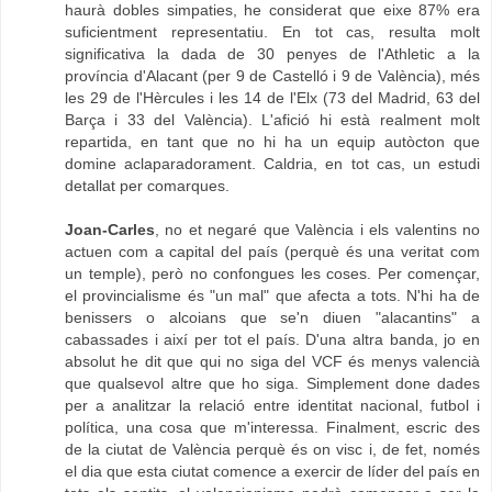
haurà dobles simpaties, he considerat que eixe 87% era
suficientment representatiu. En tot cas, resulta molt
significativa la dada de 30 penyes de l'Athletic a la
província d'Alacant (per 9 de Castelló i 9 de València), més
les 29 de l'Hèrcules i les 14 de l'Elx (73 del Madrid, 63 del
Barça i 33 del València). L'afició hi està realment molt
repartida, en tant que no hi ha un equip autòcton que
domine aclaparadorament. Caldria, en tot cas, un estudi
detallat per comarques.
Joan-Carles
, no et negaré que València i els valentins no
actuen com a capital del país (perquè és una veritat com
un temple), però no confongues les coses. Per començar,
el provincialisme és "un mal" que afecta a tots. N'hi ha de
benissers o alcoians que se'n diuen "alacantins" a
cabassades i així per tot el país. D'una altra banda, jo en
absolut he dit que qui no siga del VCF és menys valencià
que qualsevol altre que ho siga. Simplement done dades
per a analitzar la relació entre identitat nacional, futbol i
política, una cosa que m'interessa. Finalment, escric des
de la ciutat de València perquè és on visc i, de fet, només
el dia que esta ciutat comence a exercir de líder del país en