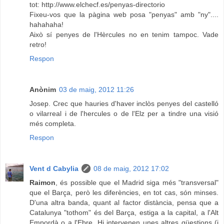
tot: http://www.elchecf.es/penyas-directorio
Fixeu-vos que la pàgina web posa "penyas" amb "ny"....
hahahaha!
Això sí penyes de l'Hèrcules no en tenim tampoc. Vade
retro!
Respon
Anònim
03 de maig, 2012 11:26
Josep. Crec que hauries d'haver inclòs penyes del castelló
o vilarreal i de l'hercules o de l'Elz per a tindre una visió
més completa.
Respon
Vent d Cabylia
08 de maig, 2012 17:02
Raimon
, és possible que el Madrid siga més "transversal"
que el Barça, però les diferències, en tot cas, són minses.
D'una altra banda, quant al factor distància, pensa que a
Catalunya "tothom" és del Barça, estiga a la capital, a l'Alt
Empordà o a l'Ebre. Hi intervenen unes altres qüestions (i