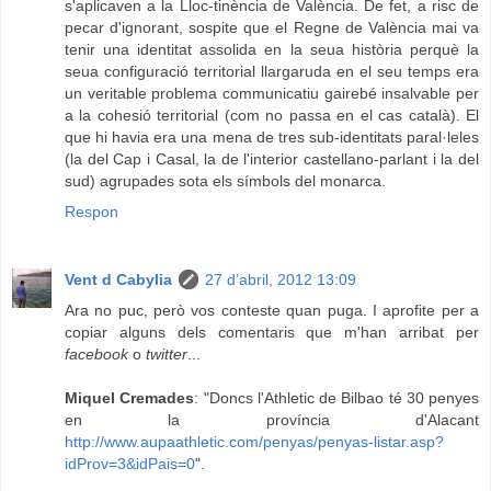
s'aplicaven a la Lloc-tinència de València. De fet, a risc de
pecar d'ignorant, sospite que el Regne de València mai va
tenir una identitat assolida en la seua història perquè la
seua configuració territorial llargaruda en el seu temps era
un veritable problema communicatiu gairebé insalvable per
a la cohesió territorial (com no passa en el cas català). El
que hi havia era una mena de tres sub-identitats paral·leles
(la del Cap i Casal, la de l'interior castellano-parlant i la del
sud) agrupades sota els símbols del monarca.
Respon
Vent d Cabylia
27 d’abril, 2012 13:09
Ara no puc, però vos conteste quan puga. I aprofite per a
copiar alguns dels comentaris que m'han arribat per
facebook
o
twitter
...
Miquel Cremades
: "Doncs l'Athletic de Bilbao té 30 penyes
en la província d'Alacant
http://www.aupaathletic.com/penyas/penyas-listar.asp?
idProv=3&idPais=0
".