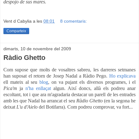
despojo de sus mares.
Vent d Cabylia
a les
08:01
8 comentaris:
Comparteix
dimarts, 10 de novembre del 2009
Ràdio Ghetto
Com supose que molts de vosaltres sabreu, les darreres setmanes
han suposat el retorn de Josep Nadal a Ràdio Pego.
Ho explicava
ell mateix al seu
blog
, on va pujant els diversos programes, i el
Pica'm
ja
n'ha enllaçat
algun. Així doncs, allà els podreu anar
escoltant, tot i que ara m'agradaria destacar un parell de les entrades
amb les que Nadal ha arrancat el seu
Ràdio Ghetto
(en la segona he
deixat
L'u d'Aielo
del Botifarra). Com podreu comprovar, va fort...