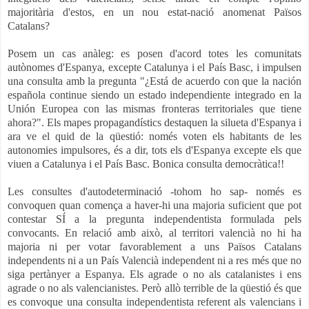
majoritària d'estos, en un nou estat-nació anomenat Països
Catalans?
Posem un cas anàleg: es posen d'acord totes les comunitats
autònomes d'Espanya, excepte Catalunya i el País Basc, i impulsen
una consulta amb la pregunta "¿Está de acuerdo con que la nación
española continue siendo un estado independiente integrado en la
Unión Europea con las mismas fronteras territoriales que tiene
ahora?". Els mapes propagandístics destaquen la silueta d'Espanya i
ara ve el quid de la qüestió: només voten els habitants de les
autonomies impulsores, és a dir, tots els d'Espanya excepte els que
viuen a Catalunya i el País Basc. Bonica consulta democràtica!!
Les consultes d'autodeterminació -tohom ho sap- només es
convoquen quan comença a haver-hi una majoria suficient que pot
contestar SÍ a la pregunta independentista formulada pels
convocants. En relació amb això, al territori valencià no hi ha
majoria ni per votar favorablement a uns Països Catalans
independents ni a un País Valencià independent ni a res més que no
siga pertànyer a Espanya. Els agrade o no als catalanistes i ens
agrade o no als valencianistes. Però allò terrible de la qüestió és que
es convoque una consulta independentista referent als valencians i