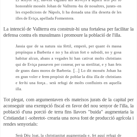
honorable mossén Johan de Vallterra -hu de nosaltres, jurats- en
les expedicions de Nàpols, li ha donada una illa deserta de les
illes de Eviça, apellada Formentera.
La intenció de Vallterra era construir-hi una fortalesa per facilitar la
defensa contra els musulmans i promoure la població de l'illa.
Jassia que de sa natura sia fèrtil, emperò, per quant és massa
propínqua a Barberia e no y ha alcun fort o subsidi, no y gosa
habitar alcun, abans a vegades hi han cativat molts christians
qui de Eviça passaven per conrear, per sa sterilitat, e y han fets
de grans dans moros de Barberia.
[...]
Lo dit mossén Johan ha
en gran voler e ferm propòsit de poblar la dita illa de christians
e fer-hi una força... serà refugi de molts confluints en aquella
illa.
Tot plegat, com argumentaven els mateixos jurats de la capital per
aconseguir una exempció fiscal en favor del nou senyor de l'illa, la
població d'una porció de terra fins llavors "buida" augmentaria la
Cristiandat i -sobretot- crearia una nova font de producció agrícola i
rendes senyorials:
Serà Déu loat, la christianitat augmentada e, fet aquí refugi de