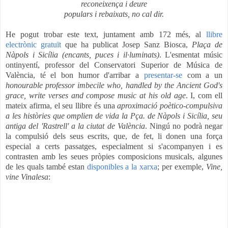
reconeixença i deure
populars i rebaixats, no cal dir.
He pogut trobar este text, juntament amb 172 més, al
llibre
electrònic gratuït
que ha publicat Josep Sanz Biosca,
Plaça de
Nàpols i Sicília (encants, puces i il·luminats)
. L'esmentat músic
ontinyentí, professor del Conservatori Superior de Música de
València, té el bon humor d'arribar a
presentar-se
com a un
honourable professor imbecile who, handled by the Ancient God's
grace, write verses and compose music at his old age
.
I, com ell
mateix afirma, el seu llibre és una
aproximació poètico-compulsiva
a les històries que omplien de vida la Pça. de Nàpols i Sicília, seu
antiga del 'Rastrell' a la ciutat de València
. Ningú no podrà negar
la compulsió dels seus escrits, que, de fet, li donen una força
especial a certs passatges, especialment si s'acompanyen i es
contrasten amb les seues pròpies composicions musicals, algunes
de les quals també estan
disponibles a la xarxa
; per exemple,
Vine,
vine Vinalesa
: