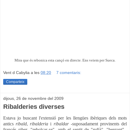
Mira que és rebonica esta cançó en directe. Ens veiem per Sueca.
Vent d Cabylia
a les
08:20
7 comentaris:
Comparteix
dijous, 26 de novembre del 2009
Ribalderies diverses
Estava jo buscant l'extensió
per les llengües ibèriques
dels mots
antics
ribald
,
ribalderia
i
ribaldar
-suposadament provinents del
francés
riber
, "rebolcar-se", amb el sentit de "rufià", "bergant"-,