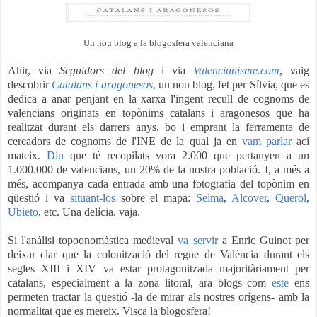
Un nou blog a la blogosfera valenciana
Ahir, via
Seguidors del blog
i via
Valencianisme.com
, vaig
descobrir
Catalans i aragonesos
, un nou blog, fet per Sílvia, que es
dedica a anar penjant en la xarxa l'ingent recull de cognoms de
valencians originats en topònims catalans i aragonesos que ha
realitzat durant els darrers anys, bo i emprant la ferramenta de
cercadors de cognoms de l'INE de la qual ja en
vam parlar
ací
mateix.
Diu
que té recopilats vora 2.000 que pertanyen a un
1.000.000 de valencians, un 20% de la nostra població. I, a més a
més, acompanya cada entrada amb una fotografia del topònim en
qüestió i va
situant-los
sobre el mapa:
Selma
,
Alcover
,
Querol
,
Ubieto
, etc. Una delícia, vaja.
Si l'anàlisi topoonomàstica medieval
va servir
a Enric Guinot per
deixar clar que la colonització del regne de València durant els
segles XIII i XIV va estar protagonitzada majoritàriament per
catalans, especialment a la zona litoral, ara blogs com
este
ens
permeten tractar la qüestió -la de mirar als nostres orígens- amb la
normalitat que es mereix. Visca la blogosfera!