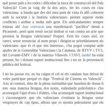
què posar pals a les rodes i dificultar la tasca de construcció del País
Valencià? Com ja vaig dir fa dos anys, fer les coses en clau
valenciana -a banda que des del meu punt de vista és allò coherent
amb la societat i la història valencianes- permet superar molts
conflictes i arribar a molta més gent. Els anticatalanistes sempre
estaran ahí -
han convocat
una manifestació "pacífica" demà a
Picassent-, però quin ressò social tindran si van contra un acte que
promou la llengua valenciana? Poquet. Fent les coses així, en
canvi, sense renunciar al nom propi i dirigint-se prioritàriament als
valencians -que és el que ens interessa-, s'ha pogut comptar amb
ajudes de la Generalitat Valenciana i la Catalana, de RTVV i TV3,
del Levante-EMV i de la mateixa Vilaweb. I l'AVL
també
ha estat
present, bo i donant suport institucional fins i tot en la presentació
pública del festival.
I no ha passat res, no ha caigut el cel ni els catalans han deixat de
voler participar perquè es diga "Festival de Cinema en Valencià".
Ans al contrari, dins de la plena normalitat que hauríem de donar-li
tots -una mateixa llengua, dos noms, estàndards policèntrics- s'ha
aconseguit l'ajut d'uns i d'altres, s'ha aconseguit suport institucional
i s'aconsegueix que els valencians s'estimen la llengua sense
vergonyes de cap tipus, alhora que es mostra palesament que els