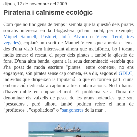
dijous, 12 de novembre del 2009
Pirateria i caïnisme ecològic
Com que no tinc gens de temps i sembla que la qüestió dels pirates
somalis interessa en la blogosfera (n'han parlat, per exemple,
Miquel Saumell
,
Pastoret
,
Julià Álvaro
o
Vicent Terol
,
tres
vegades
), copiaré un escrit de Manuel Vicent que abo
rda el tema
des d'una visió ben interessant alhora que metafòrica, bo i tocant
molts temes: el rescat, el paper dels pirates i també la qüestió de
fons. D'una altra banda, quant a la seua denominació -sembla que
s'ha posat de moda escriure "pirates" entre cometes-, no ens
enganyem, són pirates sense cap cometa, és a dir,
segons el
GDLC
,
individus que dirigeixen la tripulació -o que en formen part- d'una
embarcació dedicada a capturar altres embarcacions. No hi hauria
d'haver dubte en emprar el mot. El problema ve a l'hora de
denominar els vaixells de pesca de les grans potències, que són
"pescadors", però alhora també podrien rebre el nom de
"profitosos", "espoliadors" o "
sangoneres
de la mar".