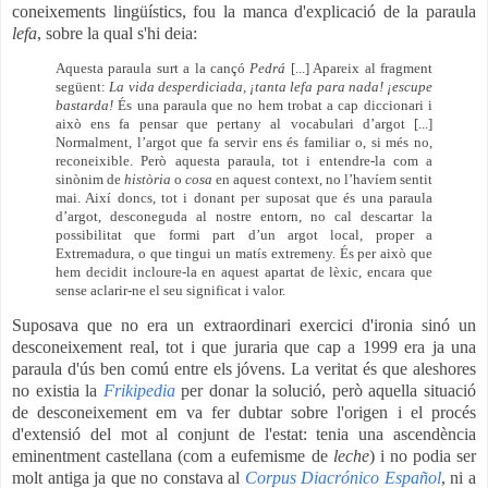
coneixements lingüístics, fou la manca d'explicació de la paraula
lefa
, sobre la qual s'hi deia:
Aquesta paraula surt a la cançó
Pedrá
[...] Apareix al fragment
següent:
La vida desperdiciada, ¡tanta lefa para nada! ¡escupe
bastarda!
És una paraula que no hem trobat a cap diccionari i
això ens fa pensar que pertany al vocabulari d’argot [...]
Normalment, l’argot que fa servir ens és familiar o, si més no,
reconeixible. Però aquesta paraula, tot i entendre-la com a
sinònim de
història
o
cosa
en aquest context, no l’havíem sentit
mai. Així doncs, tot i donant per suposat que és una paraula
d’argot, desconeguda al nostre entorn, no cal descartar la
possibilitat que formi part d’un argot local, proper a
Extremadura, o que tingui un matís extremeny. És per això que
hem decidit incloure-la en aquest apartat de lèxic, encara que
sense aclarir-ne el seu significat i valor.
Suposava que no era un
extraordinari
exercici d'ironia sinó un
desconeixement real, tot i que juraria que cap a 1999 era ja una
paraula d'ús ben comú entre els jóvens. La veritat és que aleshores
no existia la
Frikipedia
per donar la solució, però aquella situació
de desconeixement em va fer dubtar sobre l'origen i el procés
d'extensió del mot al conjunt de l'estat: tenia una ascendència
eminentment castellana (com a eufemisme de
leche
) i no podia ser
molt antiga ja que no constava al
Corpus Diacrónico Español
, ni a