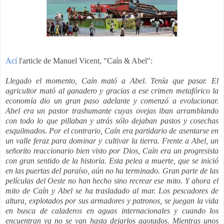
Ací
l'article de Manuel Vicent, "Caín & Abel":
Llegado el momento, Caín mató a Abel. Tenía que pasar. El
agricultor mató al ganadero y gracias a ese crimen metafórico la
economía dio un gran paso adelante y comenzó a evolucionar.
Abel era un pastor trashumante cuyas ovejas iban arramblando
con todo lo que pillaban y atrás sólo dejaban pastos y cosechas
esquilmados. Por el contrario, Caín era partidario de asentarse en
un valle feraz para dominar y cultivar la tierra. Frente a Abel, un
señorito reaccionario bien visto por Dios, Caín era un progresista
con gran sentido de la historia. Esta pelea a muerte, que se inició
en las puertas del paraíso, aún no ha terminado. Gran parte de las
películas del Oeste no han hecho sino recrear ese mito. Y ahora el
mito de Caín y Abel se ha trasladado al mar. Los pescadores de
altura, explotados por sus armadores y patronos, se juegan la vida
en busca de caladeros en aguas internacionales y cuando los
encuentran ya no se van hasta dejarlos agotados. Mientras unos