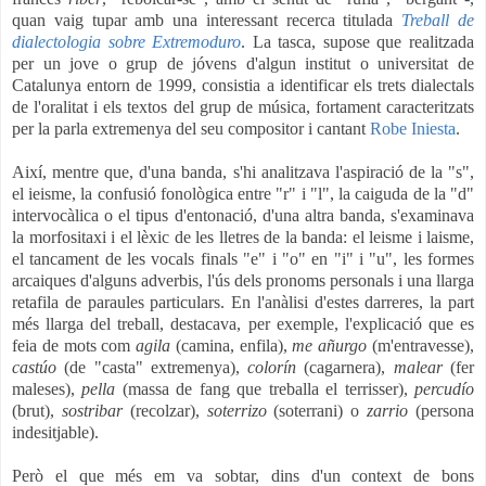
quan vaig tupar amb una interessant recerca titulada
Treball de
dialectologia sobre Extremoduro
. La tasca, supose que realitzada
per un jove o grup de jóvens d'algun institut o universitat de
Catalunya entorn de 1999, consistia a identificar els trets dialectals
de l'oralitat i els textos del grup de música, fortament caracteritzats
per la parla extremenya del seu compositor i cantant
Robe Iniesta
.
Així, mentre que, d'una banda, s'hi analitzava l'aspiració de la "s",
el ieisme, la confusió fonològica entre "r" i "l", la caiguda de la "d"
intervocàlica o el tipus d'entonació, d'una altra banda, s'examinava
la morfositaxi i el lèxic de les lletres de la banda: el leisme i laisme,
el tancament de les vocals finals "e" i "o" en "i" i "u", les formes
arcaiques d'alguns adverbis, l'ús dels pronoms personals i una llarga
retafila de paraules particulars. En l'anàlisi d'estes darreres, la part
més llarga del treball, destacava, per exemple, l'explicació que es
feia de mots com
agila
(camina, enfila),
me añurgo
(m'entravesse),
castúo
(de "casta" extremenya),
colorín
(cagarnera),
malear
(fer
maleses),
pella
(massa de fang que treballa el terrisser),
percudío
(brut),
sostribar
(recolzar),
soterrizo
(soterrani) o
zarrio
(persona
indesitjable).
Però el que més em va sobtar, dins d'un context de bons