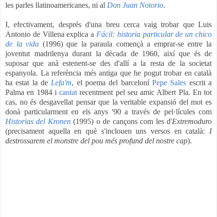
les parles llatinoamericanes, ni al
Don Juan Notorio
.
I, efectivament, després d'una breu cerca vaig trobar que Luis
Antonio de Villena explica a
Fácil: historia particular de un chico
de la vida
(1996) que la paraula començà a emprar-se entre la
joventut madrilenya durant la dècada de 1960, així que és de
suposar que anà estenent-se des d'allí a la resta de la societat
espanyola. La referència més antiga que he pogut trobar en català
ha estat la de
Lefa'm
, el poema del barceloní
Pepe Sales
escrit a
Palma en 1984 i
cantat
recentment pel seu amic Albert Pla. En tot
cas, no és desgavellat pensar que la veritable expansió del mot es
donà particularment en els anys '90 a través de pel·lícules com
Historias del Kronen
(1995) o de cançons com les d'
Extremoduro
(precisament aquella en què s'inclouen uns versos en català
:
I
destrossarem el monstre del pou més profund del nostre cap
)
.