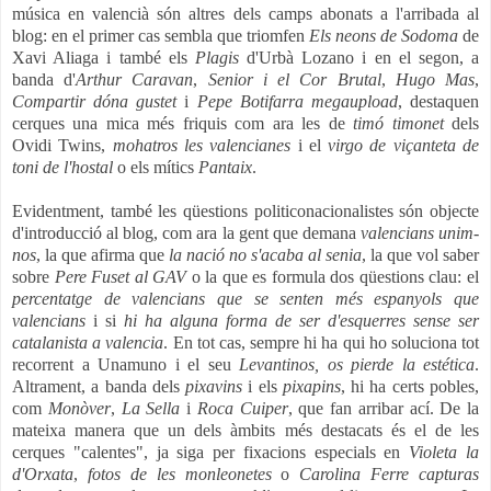
música en valencià són altres dels camps abonats a l'arribada al
blog: en el primer cas sembla que triomfen
Els neons de Sodoma
de
Xavi Aliaga i també els
Plagis
d'Urbà Lozano i en el segon, a
banda d'
Arthur Caravan
,
Senior i el Cor Brutal
,
Hugo Mas
,
Compartir dóna gustet
i
Pepe Botifarra megaupload
, destaquen
cerques una mica més friquis com ara les de
timó timonet
dels
Ovidi Twins,
mohatros les valencianes
i el
virgo de viçanteta de
toni de l'hostal
o els mítics
Pantaix
.
Evidentment, també les qüestions politiconacionalistes són objecte
d'introducció al blog, com ara la gent que demana
valencians unim-
nos
, la que afirma que
la nació no s'acaba al senia
, la que vol saber
sobre
Pere Fuset al GAV
o la que es formula dos qüestions clau: el
percentatge de valencians que se senten més espanyols que
valencians
i si
hi ha alguna forma de ser d'esquerres sense ser
catalanista a valencia
. En tot cas, sempre hi ha qui ho soluciona tot
recorrent a Unamuno i el seu
Levantinos, os pierde la estética
.
Altrament, a banda dels
pixavins
i els
pixapins
, hi ha certs pobles,
com
Monòver
,
La Sella
i
Roca Cuiper
, que fan arribar ací. De la
mateixa manera que un dels àmbits més destacats és el de les
cerques "calentes", ja siga per fixacions especials en
Violeta la
d'Orxata
,
fotos de les monleonetes
o
Carolina Ferre capturas