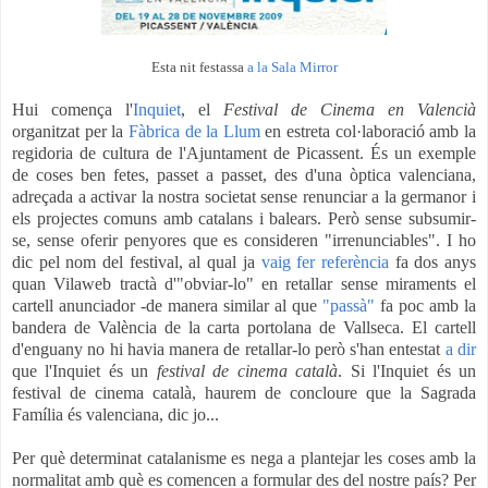
Esta nit festassa
a la Sala Mirror
Hui comença l'
Inquiet
, el
Festival de Cinema en Valencià
organitzat per la
Fàbrica de la Llum
en estreta col·laboració amb la
regidoria de cultura de l'Ajuntament de Picassent. És un exemple
de coses ben fetes, passet a passet, des d'una òptica valenciana,
adreçada a activar la nostra societat sense renunciar a la germanor i
els projectes comuns amb catalans i balears. Però sense subsumir-
se, sense oferir penyores que es consideren "irrenunciables". I ho
dic pel nom del festival, al qual ja
vaig fer referència
fa dos anys
quan
Vilaweb
tractà d'"obviar-lo" en retallar sense miraments el
cartell anunciador -de manera similar al que
"passà"
fa poc amb la
bandera de València de la carta portolana de Vallseca. El cartell
d'enguany no hi havia manera de retallar-lo però s'han entestat
a dir
que l'Inquiet és un
festival de cinema català
. Si l'Inquiet és un
festival de cinema català, haurem de concloure que la Sagrada
Família és valenciana, dic jo...
Per què determinat catalanisme es nega a plantejar les coses amb la
normalitat amb què es comencen a formular des del nostre país? Per