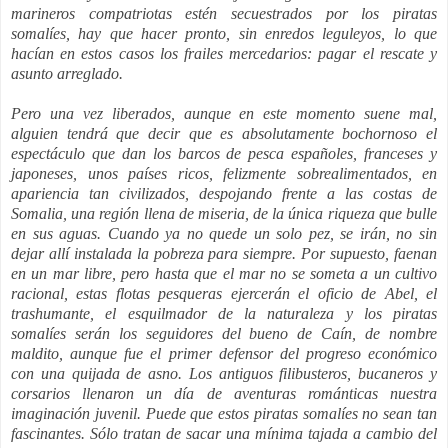
marineros compatriotas estén secuestrados por los piratas
somalíes, hay que hacer pronto, sin enredos leguleyos, lo que
hacían en estos casos los frailes mercedarios: pagar el rescate y
asunto arreglado.
Pero una vez liberados, aunque en este momento suene mal,
alguien tendrá que decir que es absolutamente bochornoso el
espectáculo que dan los barcos de pesca españoles, franceses y
japoneses, unos países ricos, felizmente sobrealimentados, en
apariencia tan civilizados, despojando frente a las costas de
Somalia, una región llena de miseria, de la única riqueza que bulle
en sus aguas. Cuando ya no quede un solo pez, se irán, no sin
dejar allí instalada la pobreza para siempre. Por supuesto, faenan
en un mar libre, pero hasta que el mar no se someta a un cultivo
racional, estas flotas pesqueras ejercerán el oficio de Abel, el
trashumante, el esquilmador de la naturaleza y los piratas
somalíes serán los seguidores del bueno de Caín, de nombre
maldito, aunque fue el primer defensor del progreso económico
con una quijada de asno. Los antiguos filibusteros, bucaneros y
corsarios llenaron un día de aventuras románticas nuestra
imaginación juvenil. Puede que estos piratas somalíes no sean tan
fascinantes. Sólo tratan de sacar una mínima tajada a cambio del