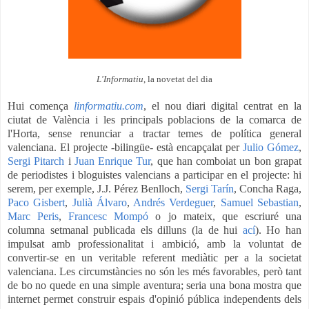
L'Informatiu
, la novetat del dia
Hui comença
linformatiu.com
, el nou diari digital centrat en la
ciutat de València i les principals poblacions de la comarca de
l'Horta, sense renunciar a tractar temes de política general
valenciana. El projecte -bilingüe- està encapçalat per
Julio Gómez
,
Sergi Pitarch
i
Juan Enrique Tur
, que han comboiat un bon grapat
de periodistes i bloguistes valencians a participar en el projecte: hi
serem, per exemple, J.J. Pérez Benlloch,
Sergi Tarín
, Concha Raga,
Paco Gisbert
,
Julià Álvaro
,
Andrés Verdeguer
,
Samuel Sebastian
,
Marc Peris
,
Francesc Mompó
o jo mateix, que escriuré una
columna setmanal publicada els dilluns (la de hui
ací
). Ho han
impulsat amb professionalitat i ambició, amb la voluntat de
convertir-se en un veritable referent mediàtic per a la societat
valenciana. Les circumstàncies no són les més favorables, però tant
de bo no quede en una simple aventura; seria una bona mostra que
internet permet construir espais d'opinió pública independents dels