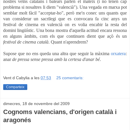
nostres veïns catalans i balears parlen el mateix (i no tenen cap
problema si nosaltres li diem "valencià"). Una vegada en marxa pot
semblar molt fàcil "acceptar-ho", però me'n conec uns quants que
van considerar un sacrilegi que es convocara fa cinc anys un
festival de cinema en valencià on es volia encabir la resta del
domini lingüístic. Una bona mostra d'aquella actitud encara ressona
en alguns àmbits, com els que continuen dient que açò és un
festival de cinema català
. Quant n'aprendrem?
Supose que no ens queda una altra que seguir la màxima
orxatera
:
anar
de pressa sense pressa amb la certesa d'anar bé
.
Vent d Cabylia
a les
07:53
25 comentaris:
Comparteix
dimecres, 18 de novembre del 2009
Cognoms valencians, d'origen català i
aragonés