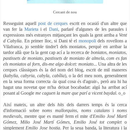
Cercant de nou
Resseguint aquell
post de cerques
escrit en ocasió d'un altre que
van fer la
Marieta
i el
Dani
, parlaré d'algunes de les paraules i
expressions més estranyes mitjançant les quals la gent arriba a
Vent
d Cabylia
. En primer lloc, si Dani té el
monopoli
dels rovellons a
Vilafranca, jo semble tindre'l dels moniatos, perquè en arribar la
tardor allà que fa la gent cap ací a la recerca de
boniatos
,
moniatos
,
pastissets de moniato
,
pastissets de moniato de almela
,
com
es fan
els moniatos al forn
,
dis-me algo dolcet: moniato
...
Una altra de les
cerques clàssiques és la del nom del blog, escrit de mil maneres
(
kabylia
,
cabyria
,
cabyla
,
cabília
), o la del meu nom, generalment
en la seua forma correcta -la qual cosa és d'agrair-, però ara hi ha
hagut una novetat que m'ha deixat bocabadat: algú ha arribat ací
posant al Google
me caguen la mare que parí a vicent baydal
. o_o
Així mateix, un altre dels
hits
dels darrers temps és la cerca
d'informació sobre
n
oms mallorquins
,
noms catalans
i
noms
medievals
, mentre que es manté ferm el mite d'
Emilio José Martí
Gómez
,
Milio José Martí Gómes
,
Emilio José tot complet
o
simplement
Emilio Jose hostia
.
Per la seua banda, la literatura i la