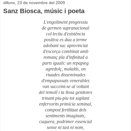
dilluns, 23 de novembre del 2009
Sanz Biosca, músic i poeta
L'engoliment progressiu
de germen supranacional
col·lectiu d'existència
positiva es duu a terme
adobant suc aprovinciat
d'escorça combinat amb
romanç pla d'infinitud a
parts iguals: un repapieg
agredolç, malaltís, on
riuades disseminades
d'empapussats venerables
van succeint-se al voltant
del remolí i la llosa genitores
trinant piu-piu tot xuplant
enfervorits primícia seminal,
compost fertilitzat dels
sentiments imaginats,
cuquera, podrimer essencial
sense ni tast ni nom,