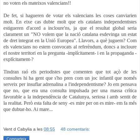
no voten els mateixos valencians!!
De fet, si hagueren de votar els valencians les coses canviarien
molt. En eixe cas dubte molt que els catalans independentistes
estigueren d'acord a incloure'ns, ja que el resultat global seria
clarament un "NO volem que la nació catalana esdevinga un estat
de dret integrat en la Unió Europea". Llavors, a què juguem? Com
els valencians no estem convocats al referèndum, doncs a incloure
el nostre territori en la pregunta -implícitament- i en la propaganda -
explícitament-?
Tindran raó els periodistes que comenten que tot açò de les
consultes hi ha gent que s'ho pren com un joc infantil que només
serveix per insuflar adrenalina a l'independentisme? Jo em pensava
que no, que era una consulta impulsada per una massa crítica
favorable a la independència de Catalunya, seriosa i amb sentit de
la realitat. Però esta falta de seny -es mire per on es mire- em fa més
que dubtar-ho. Ai mare...
Vent d Cabylia
a les
08:55
48 comentaris:
Comparteix