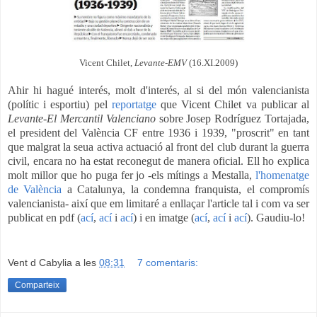
Vicent Chilet,
Levante-EMV
(16.XI.2009)
Ahir hi hagué interés, molt d'interés, al si del món valencianista
(polític i esportiu) pel
reportatge
que Vicent Chilet va publicar al
Levante-El Mercantil Valenciano
sobre Josep Rodríguez Tortajada,
el president del València CF entre 1936 i 1939, "proscrit" en tant
que malgrat la seua activa actuació al front del club durant la guerra
civil, encara no ha estat reconegut de manera oficial. Ell ho explica
molt millor que ho puga fer jo -els mítings a Mestalla,
l'homenatge
de
València
a Catalunya, la condemna franquista, el compromís
valencianista- així que em limitaré a enllaçar l'article tal i com va ser
publicat en pdf (
ací
,
ací
i
ací
) i en imatge (
ací
,
ací
i
ací
). Gaudiu-lo!
Vent d Cabylia
a les
08:31
7 comentaris:
Comparteix