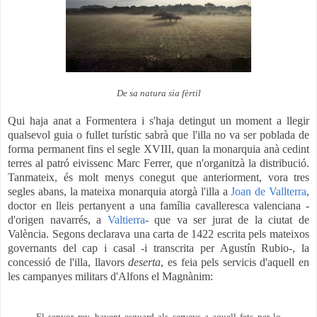
De sa natura sia fèrtil
Qui haja anat a Formentera i s'haja detingut un moment a llegir
qualsevol guia o fullet turístic sabrà que l'illa no va ser poblada de
forma permanent fins el segle XVIII, quan la monarquia anà cedint
terres al patró eivissenc Marc Ferrer, que n'organitzà la distribució.
Tanmateix, és molt menys conegut que anteriorment, vora tres
segles abans, la mateixa monarquia atorgà l'illa a
Joan de Vallterra
,
doctor en lleis pertanyent a una família cavalleresca valenciana -
d'origen navarrés, a
Valtierra
- que va ser jurat de la ciutat de
València.
Segons declarava una carta de 1422 escrita pels mateixos
governants del cap i casal -i transcrita per Agustín Rubio-,
la
concessió de l'illa, llavors
deserta
, es feia pels servicis d'aquell en
les campanyes militars d'Alfons el Magnànim:
El senyor rey, havent esguard als serveys a aquell fets per lo