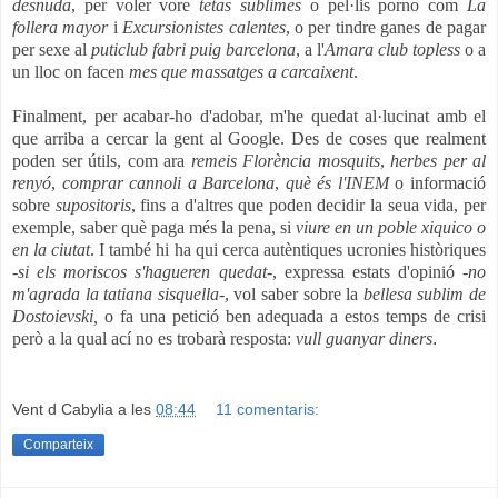
desnuda
, per voler vore
tetas sublimes
o pel·lis porno com
La
follera mayor
i
Excursionistes calentes
, o per tindre ganes de pagar
per sexe al
puticlub fabri puig barcelona
, a l'
Amara club topless
o a
un lloc on facen
mes que massatges a carcaixent
.
Finalment, per acabar-ho d'adobar, m'he quedat al·lucinat amb el
que arriba a cercar la gent al Google. Des de coses que realment
poden ser útils, com ara
remeis Florència mosquits
,
herbes per al
renyó
,
comprar cannoli a Barcelona
,
què és l'INEM
o informació
sobre
supositoris
, fins a d'altres que poden decidir la seua vida, per
exemple, saber què paga més la pena, si
viure en un poble xiquico o
en la ciutat
. I també hi ha qui cerca autèntiques ucronies històriques
-
si els moriscos s'hagueren quedat
-, expressa estats d'opinió -
no
m'agrada la tatiana sisquella
-, vol saber sobre la
bellesa sublim de
Dostoievski,
o fa una petició ben adequada a estos temps de crisi
però a la qual ací no es trobarà resposta:
vull guanyar diners
.
Vent d Cabylia
a les
08:44
11 comentaris:
Comparteix