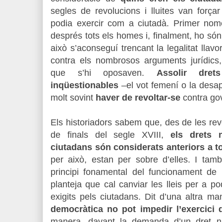
segles de revolucions i lluites van força
podia exercir com a ciutadà. Primer nom
després tots els homes i, finalment, ho són 
això s’aconseguí trencant la legalitat llavors
contra els nombrosos arguments jurídics, po
que s’hi oposaven.
Assolir dre
inqüestionables
–el vot femení o la desap
molt sovint
haver de revoltar-se
contra go
Els historiadors sabem que, des de les re
de finals del segle XVIII,
els drets 
ciutadans són considerats ante­riors a to
per això, estan per sobre d’elles. I t
principi fonamental del funcionament de
planteja que cal canviar les lleis per a po
exigits pels ciutadans. Dit d’una altra m
democràtica no pot impedir l’exercici 
manera, davant la demanda d’un dret na