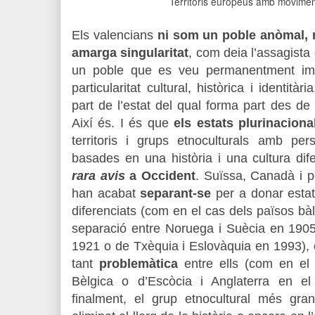
Territoris europeus amb movimen
Els valencians
ni som un poble anòmal, ni
amarga singularitat
, com deia l’assagis
un poble que es veu permanentment impe
particularitat cultural, històrica i identitàr
part de l’estat del qual forma part des de
Així és. I és que
els estats plurinaciona
territoris i grups etnoculturals amb pers
basades en una història i una cultura dif
rara avis
a Occident
. Suïssa, Canadà i 
han acabat
separant-se
per a donar estats
diferenciats (com en el cas dels països bàlt
separació entre Noruega i Suècia en 1905
1921 o de Txèquia i Eslovàquia en 1993),
tant
problemàtica
entre ells (com en el
Bèlgica o d’Escòcia i Anglaterra en e
finalment, el grup etnocultural més gra