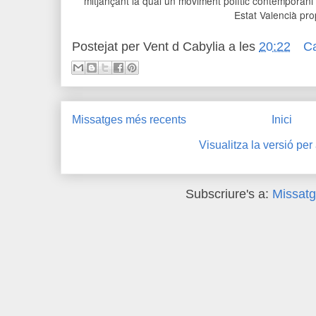
mitjançant la qual un moviment polític contemporan
Estat Valencià pro
Postejat per
Vent d Cabylia
a les
20:22
C
Missatges més recents
Inici
Visualitza la versió per
Subscriure's a:
Missatg