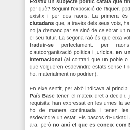
Existix un subjecte polític català que ti
per què? Seguint l'exposició de Riquer, p
existix i per dos raons. La primera é
ciutadans
que, a través dels seus vots, ha
no ja d'emancipar-se sinó de celebrar un 
el seu futur. La segona raó és que eixa vo
traduir-se
perfectament, per raons h
d'autoorganització política i jurídica,
en un
internacional
(al contrari que un poble o u
que volgueren esdevindre estats sense tin
ho, materialment no podrien).
En eixe sentit, per això indicava al princi
País Basc
tenen el mateix dret a decidir,
requisits: han expressat en les urnes la se
ho de manera continuada i tenen les 
esdevindre un estat. Els bascos d'Euskadi s
ara, però
no així el que es coneix com 