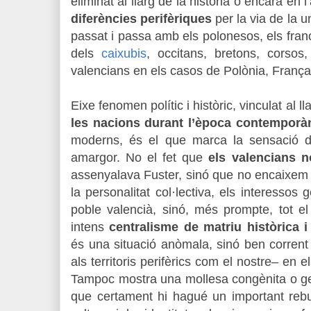
eliminat al llarg de la història o encara en l’
diferències perifèriques
per la via de la un
passat i passa amb els polonesos, els franc
dels
caixubis
, occitans, bretons, corsos
valencians en els casos de Polònia, Franç
Eixe fenomen polític i històric, vinculat al ll
les nacions durant l’època contemporà
moderns, és el que marca la sensació d’
amargor. No el fet que
els valencians n
assenyalava Fuster, sinó que no encaixe
la personalitat col·lectiva, els interessos 
poble valencià, sinó, més prompte, tot el
intens
centralisme de matriu històrica i 
és una situació anòmala, sinó ben corrent
als territoris perifèrics com el nostre– en 
Tampoc mostra una mollesa congènita o gen
que certament hi hagué un important rebui