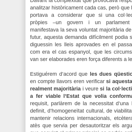
Davant la complexitat que provocava resp
analitzar històricament cada cas, però que la
portava a considerar que si una col·lect
pròpies –un govern i un parlament e
manifestava la seva voluntat majoritària de 
futur, aquesta demanda difícilment podia 
diguessin les lleis aprovades en el passa
com era el cas espanyol, que les circums
van ser elaborades eren força diferents a l
Estiguérem d’acord que
les dues qües­ti
en compte llavors eren verificar
si aquest
realment majoritària
i veure
si la col·lect
a fer viable l’Estat que volia conform
requisit, parlàrem de la necessitat d’una h
definit, d’homogeneïtat cultural, de viabili
mantenir relacions internacionals, etcète
atès que servia per desautoritzar els ar