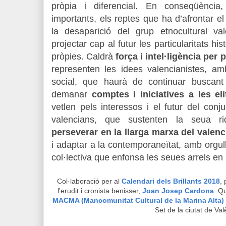
pròpia i diferencial. En conseqüència
importants, els reptes que ha d’afrontar el
la desaparició del grup etnocultural val
projectar cap al futur les particularitats hist
pròpies. Caldrà
força i intel·ligència per p
representen les idees valencianistes, a
social, que haurà de continuar buscan
demanar
comptes i iniciatives a les e
vetlen pels interessos i el futur del conjun
valencians, que sustenten la seua riq
perseverar en la llarga marxa del valen
i adaptar a la contemporaneïtat, amb orgull
col·lectiva que enfonsa les seues arrels en 
Col·laboració per al
Calendari dels Brillants 2018
,
l'erudit i cronista benisser,
Joan Josep Cardona
. Qu
MACMA (Mancomunitat Cultural de la Marina Alta)
Set de la ciutat de Val