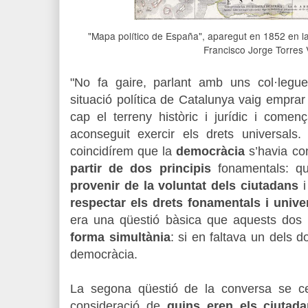
"Mapa político de España", aparegut en 1852 en l
Francisco Jorge Torres 
"No fa gaire, parlant amb uns col·legue
situació política de Catalunya vaig emprar l
cap el terreny històric i jurídic i comen
aconseguit exercir els drets ­universals
coincidírem que la
democràcia
s’havia con
partir de dos principis
fonamentals: 
provenir de la voluntat dels ciu­tadans
i
respectar els drets fonamentals i unive
era una qüestió ­bàsica que aquests dos 
forma simultània
: si en faltava un dels d
democràcia.
La segona qüestió de la conversa se ce
consideració de
quins eren els ciutada