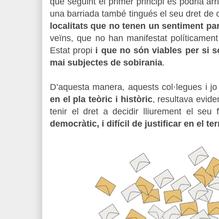
que seguint el primer principi es podria arr
una barriada també tingués el seu dret de 
localitats que no tenen un sentiment part
veïns, que no han manifestat políticament
Estat propi
i que no són viables per si s
mai subjectes de sobirania
.
D’aquesta manera, aquests col·legues i jo
en el pla teòric i històric
, resultava evide
tenir el dret a decidir lliurement el seu f
democràtic, i difícil de justi­ficar en el te