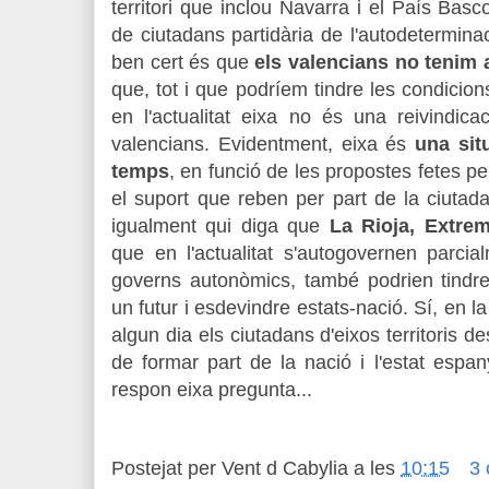
territori que inclou Navarra i el País Bas
de ciutadans partidària de l'autodeterminac
ben cert és que
els valencians no tenim a
que, tot i que podríem tindre les condicion
en l'actualitat eixa no és una reivindica
valencians. Evidentment, eixa és
una sit
temps
, en funció de les propostes fetes pel
el suport que reben per part de la ciutadan
igualment qui diga que
La Rioja, Extre
que en l'actualitat s'autogovernen parcia
governs autonòmics, també podrien tindre
un futur i esdevindre estats-nació. Sí, en la 
algun dia els ciutadans d'eixos territoris d
de formar part de la nació i l'estat espa
respon eixa pregunta...
Postejat per
Vent d Cabylia
a les
10:15
3 