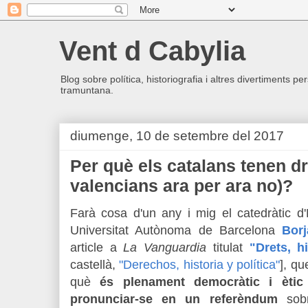
Vent d Cabylia
Blog sobre política, historiografia i altres divertiments p
tramuntana.
diumenge, 10 de setembre del 2017
Per què els catalans tenen dre
valencians ara per ara no)?
Farà cosa d'un any i mig el catedràtic d
Universitat Autònoma de Barcelona
Bor
article a
La Vanguardia
titulat
"Drets, hi
castellà,
"Derechos, historia y política"
],
que
què
és plenament democràtic i ètic
pronunciar-se en un referèndum
sobr