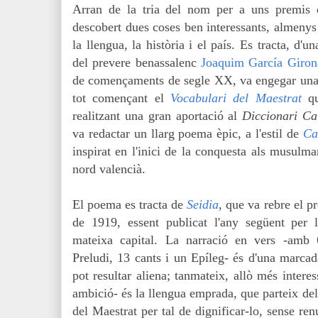
Arran de la tria del nom per a uns premis d
descobert dues coses ben interessants, almenys 
la llengua, la història i el país. Es tracta, d
del prevere benassalenc
Joaquim García Giron
de començaments de segle XX, va engegar una 
tot començant el
Vocabulari del Maestrat
qu
realitzant una gran aportació al
Diccionari Ca
va redactar un llarg poema èpic, a l'estil de
Ca
inspirat en l'inici de la conquesta als musulma
nord valencià.
El poema es tracta de
Seidia
, que va rebre el p
de 1919, essent publicat l'any següent per
mateixa capital. La narració en vers -amb 
Preludi, 13 cants i un Epíleg- és d'una marcad
pot resultar aliena; tanmateix, allò més intere
ambició- és la llengua emprada, que parteix del
del Maestrat per tal de dignificar-lo, sense re