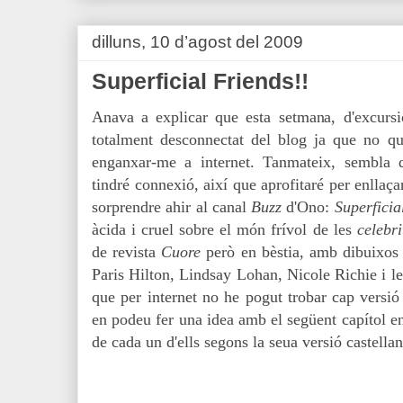
dilluns, 10 d’agost del 2009
Superficial Friends!!
Anava a explicar que esta setmana, d'excursió
totalment desconnectat del blog ja que no q
enganxar-me a internet. Tanmateix, sembla 
tindré connexió, així que aprofitaré per enllaça
sorprendre ahir al canal
Buzz
d'Ono:
Superficia
àcida i cruel sobre el món frívol de les
celebr
de revista
Cuore
però en bèstia, amb dibuixos 
Paris Hilton, Lindsay Lohan, Nicole Richie i l
que per internet no he pogut trobar cap versió
en podeu fer una idea amb el següent capítol en a
de cada un d'ells segons la seua versió castellan