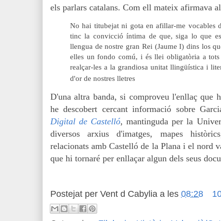
els parlars catalans. Com ell mateix afirmava al
No hai titubejat ni gota en afillar-me vocables 
tinc la convicció íntima de que, siga lo que es
llengua de nostre gran Rei (Jaume I) dins los qu
elles un fondo comú, i és llei obligatòria a tot
realçar-les a la grandiosa unitat llingüística i li
d'or de nostres lletres
D'una altra banda, si comproveu l'enllaç que 
he descobert cercant informació sobre Garc
Digital de Castelló
, mantinguda per la Unive
diversos arxius d'imatges, mapes històrics
relacionats amb Castelló de la Plana i el nord 
que hi tornaré per enllaçar algun dels seus doc
Postejat per
Vent d Cabylia
a les
08:28
10