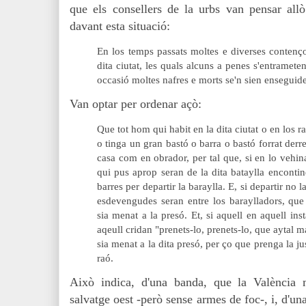
que els consellers de la urbs van pensar all
davant esta situació:
En los temps passats moltes e diverses contenço
dita ciutat, les quals alcuns a penes s'entramete
occasió moltes nafres e morts se'n sien enseguide
Van optar per ordenar açò:
Que tot hom qui habit en la dita ciutat o en los ra
o tinga un gran bastó o barra o bastó forrat derre
casa com en obrador, per tal que, si en lo vehin
qui pus aprop seran de la dita bataylla encontin
barres per departir la baraylla. E, si departir no
esdevengudes seran entre los baraylladors, que 
sia menat a la presó. Et, si aquell en aquell in
aqeull cridan "prenets-lo, prenets-lo, que aytal m
sia menat a la dita presó, per ço que prenga la j
raó.
Això indica, d'una banda, que la València
salvatge oest -però sense armes de foc-, i, d'un