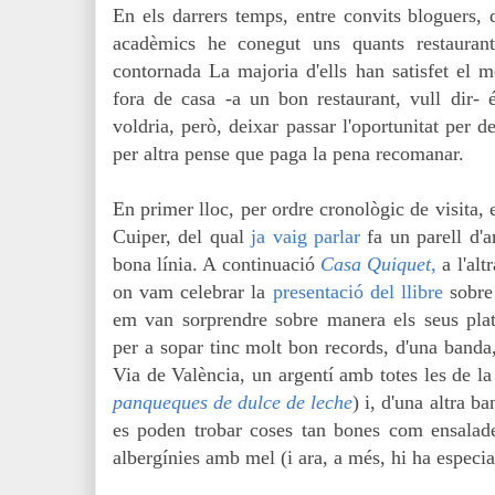
En els darrers temps, entre convits bloguers, d
acadèmics he conegut uns quants restaurant
contornada La majoria d'ells han satisfet el m
fora de casa -a un bon restaurant, vull dir- 
voldria, però, deixar passar l'oportunitat per 
per altra pense que paga la pena recomanar.
En primer lloc, per ordre cronològic de visita, 
Cuiper, del qual
ja vaig parlar
fa un parell d'a
bona línia. A continuació
Casa Quiquet
,
a l'alt
on vam celebrar la
presentació del llibre
sobre 
em van sorprendre sobre manera els seus plat
per a sopar tinc molt bon records, d'una banda
Via de València, un argentí amb totes les de la
panqueques de dulce de leche
) i, d'una altra b
es poden trobar coses tan bones com ensalade
albergínies amb mel (i ara, a més, hi ha especia