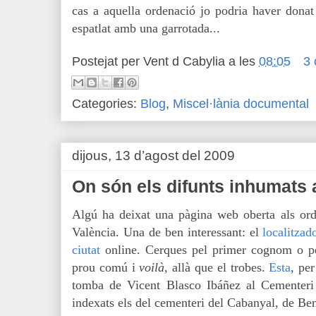
cas a aquella ordenació jo podria haver donat
espatlat amb una garrotada...
Postejat per
Vent d Cabylia
a les
08:05
3 
Categories:
Blog
,
Miscel·lània documental
dijous, 13 d’agost del 2009
On són els difunts inhumats 
Algú ha deixat una pàgina web oberta als ord
València. Una de ben interessant: el
localitzad
ciutat
online. Cerques pel primer cognom o pe
prou comú i
v
oilà
, allà que el trobes.
Esta
, per
tomba de Vicent Blasco Ibáñez al Cementeri 
indexats els del cementeri del Cabanyal, de Ben