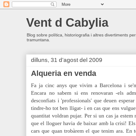
Vent d Cabylia
Blog sobre política, historiografia i altres divertiments p
tramuntana.
dilluns, 31 d’agost del 2009
Alqueria en venda
Fa ja cinc anys que vivim a Barcelona i se'n
Encara no sabem si ens renovaran -els admin
des
confiats i 'professionals' que deuen esper
tindre-ho tot ben lligat- i en cas que ens vulg
quantitat voldran pujar. Per si un cas ja estem 
que el lloguer havia de baixar amb la crisi! El
cars que quan trobàrem el que tenim a
ra. En 