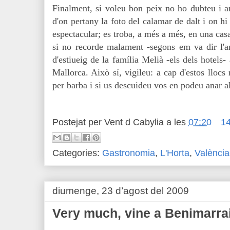
Finalment, si voleu bon peix no ho dubteu i 
d'on pertany la foto del calamar de dalt i on h
espectacular; es troba, a més a més, en una cas
si no recorde malament -segons em va dir l'a
d'estiueig de la família Melià -els dels hotels-
Mallorca. Això sí, vigileu: a cap d'estos lloc
per barba i si us descuideu vos en podeu anar al
Postejat per
Vent d Cabylia
a les
07:20
14
Categories:
Gastronomia
,
L'Horta
,
València
diumenge, 23 d’agost del 2009
Very much, vine a Benimarra