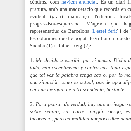
cèntims, com
havíem anunciat
. És un diari fi
gratuïta, amb una maquetació que recorda en ce
evident (gran) mancança d'edicions loca
progressista-esquerrana. M'agrada que 
representatius de Barcelona '
L'estel ferit
' i de
les columnes que he pogut llegir hui em quede 
Sádaba (1) i Rafael Reig (2):
1:
Me decido a escribir por si acaso. Dicho d
todo, con escepticismo y contra casi toda espe
que tal vez la palabra tenga eco o, por lo m
una situación como la actual, que de apocalípt
pero de mezquina e intrascendente, bastante.
2:
Para pensar de verdad, hay que arriesgarse
sobre seguro, sin correr ningún riesgo, 
incorrecto, pero en realidad tampoco dice nada