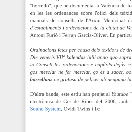
"borrelló", que he documentat a València de f
en les
les ordenances sobre l'ofici dels teixid
manuals de consells de l'Arxiu Municipal d
d’establiments i ordenacions de la ciutat de Va
Antoni Furió i Ferran Garcia-Oliver. En particul
Ordinacions fetes per causa dels texidors de dra
Die veneris VIIº kalendas iulii anno quo supra 
lo Consell les ordenacions e capítols dejús sc
gos mesclar ne fer mesclar, ço és a saber, bor
borrellons
ne gratusa de pelicer ab nenguna la
D'altra banda, este estiu han penjat al
Youtube
electrònica de Ger de Ribes del 2006, amb f
Sound System
, Ovidi Twins i Ix: