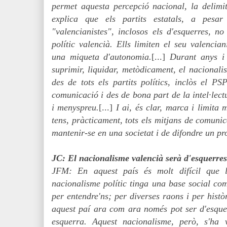
permet aquesta percepció nacional, la delimita
explica que els partits estatals, a pe
"valencianistes", inclosos els d'esquerres, n
polític valencià. Ells limiten el seu valenci
una miqueta d'autonomia.
[...]
Durant anys i 
suprimir, liquidar, metòdicament, el nacionalis
des de tots els partits polítics, inclòs el P
comunicació i des de bona part de la intel·lect
i menyspreu.
[...]
I ai, és clar, marca i limita
tens, pràcticament, tots els mitjans de comunic
mantenir-se en una societat i de difondre un pro
JC: El nacionalisme valencià serà d'esquerres 
JFM: En aquest país és molt difícil que l
nacionalisme polític tinga una base social co
per entendre'ns; per diverses raons i per histò
aquest paí ara com ara només pot ser d'esquer
esquerra. Aquest nacionalisme, però, s'ha v