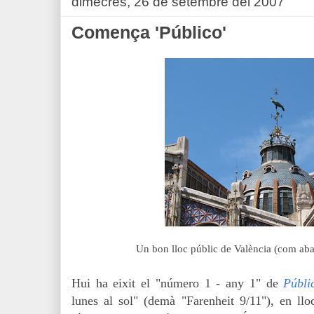
dimecres, 26 de setembre del 2007
Comença 'Público'
Un bon lloc públic de València (com ab
Hui ha eixit el "número 1 - any 1" de
Públi
lunes al sol" (demà "Farenheit 9/11"), en lloc