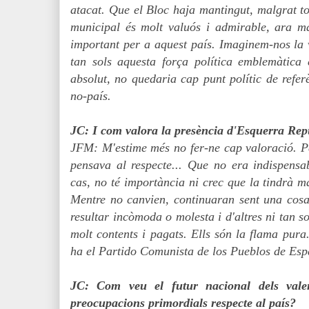
atacat. Que el Bloc haja mantingut, malgrat tot
municipal és molt valuós i admirable, ara m
important per a aquest país. Imaginem-nos la v
tan sols aquesta força política emblemàtica 
absolut, no quedaria cap punt polític de refer
no-país.
JC: I com valora la presència d'Esquerra Rep
JFM: M'estime més no fer-ne cap valoració. Pe
pensava al respecte... Que no era indispens
cas, no té importància ni crec que la tindrà ma
Mentre no canvien, continuaran sent una cosa
resultar incòmoda o molesta i d'altres ni tan s
molt contents i pagats. Ells són la flama pura
ha el Partido Comunista de los Pueblos de Esp
JC: Com veu el futur nacional dels vale
preocupacions primordials respecte al país?