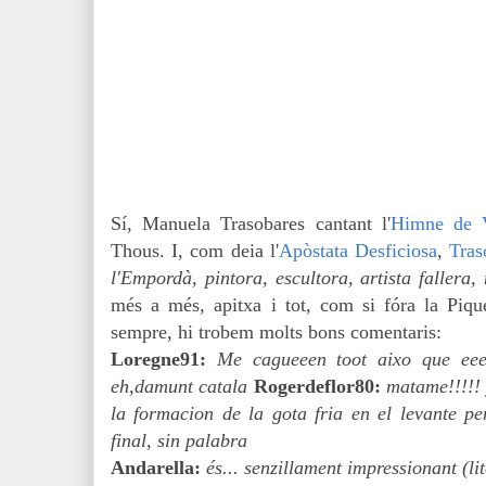
Sí, Manuela Trasobares cantant l'
Himne de V
Thous. I, com deia l'
Apòstata Desficiosa
,
Tras
l'Empordà, pintora, escultora, artista fallera
més a més, apitxa i tot, com si fóra la Piq
sempre, hi trobem molts bons comentaris:
Loregne91:
Me cagueeen toot aixo que ee
eh,damunt catala
Rogerdeflor80:
matame!!!!!
la formacion de la gota fria en el levante pe
final, sin palabra
Andarella:
és... senzillament impressionant (l