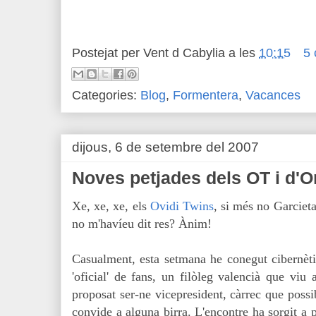
Postejat per
Vent d Cabylia
a les
10:15
5 
Categories:
Blog
,
Formentera
,
Vacances
dijous, 6 de setembre del 2007
Noves petjades dels OT i d'O
X
e, xe, xe, els
Ovidi Twins
, si més no Garciet
no m'havíeu dit res? Ànim!
Casualment, esta setmana he conegut cibernèti
'oficial' de fans, un filòleg valencià que viu
proposat ser-ne vicepresident, càrrec que possi
convide a alguna birra. L'encontre ha sorgit a p