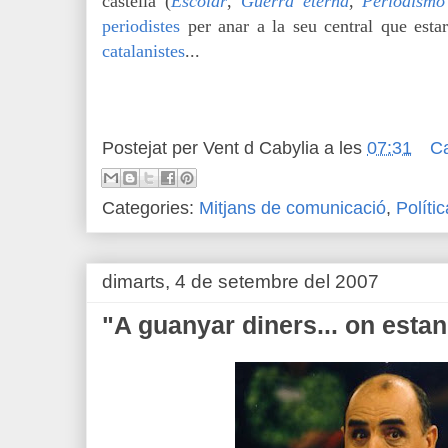
castellà (
Escolar
,
Guerra eterna
,
Periodismo
periodistes
per anar a la seu central que est
catalanistes
...
Postejat per
Vent d Cabylia
a les
07:31
C
Categories:
Mitjans de comunicació
,
Políti
dimarts, 4 de setembre del 2007
"A guanyar diners... on estan