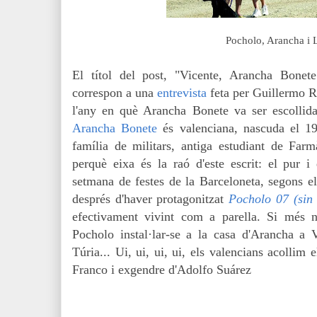
Pocholo, Arancha i 
El títol del post, "Vicente, Arancha Bonete
correspon a una
entrevista
feta per Guillermo R
l'any en què Arancha Bonete va ser escollid
Arancha Bonete
és valenciana, nascuda el 19
família de militars, antiga estudiant de Far
perquè eixa és la raó d'este escrit: el pur i
setmana de festes de la Barceloneta, segons e
després d'haver protagonitzat
Pocholo 07 (sin 
efectivament vivint com a parella. Si més n
Pocholo instal·lar-se a la casa d'Arancha a V
Túria... Ui, ui, ui, ui, els valencians acollim
Franco i exgendre d'Adolfo Suárez