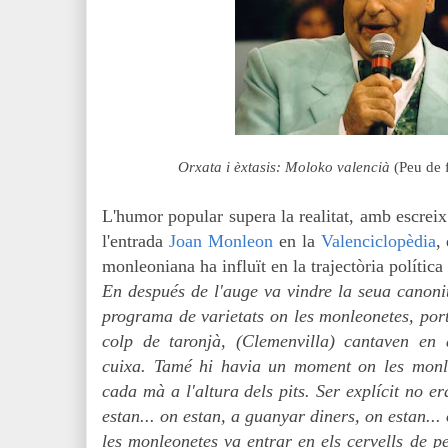
Orxata i èxtasis: Moloko valencià
(Peu de f
L'humor popular supera la realitat, amb escreix
l'entrada
Joan Monleon
en la
Valenciclopèdia
,
monleoniana ha influït en la trajectòria política
En después de l'auge va vindre la seua canoni
programa de varietats on les monleonetes, port
colp de taronjà, (Clemenvilla) cantaven en 
cuixa. Tamé hi havia un moment on les monle
cada mà a l'altura dels pits. Ser explícit no er
estan... on estan, a guanyar diners, on estan... 
les monleonetes va entrar en els cervells de p