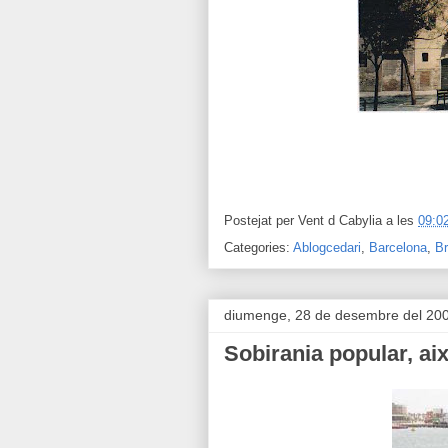
Postejat per
Vent d Cabylia
a les
09:0
Categories:
Ablogcedari
,
Barcelona
,
B
diumenge, 28 de desembre del 20
Sobirania popular, ai