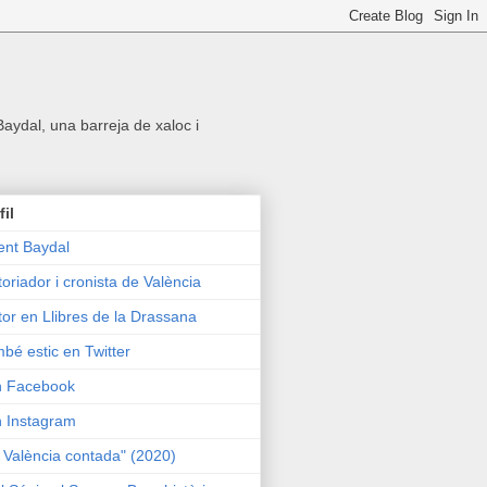
 Baydal, una barreja de xaloc i
fil
ent Baydal
toriador i cronista de València
tor en Llibres de la Drassana
bé estic en Twitter
n Facebook
n Instagram
 València contada" (2020)