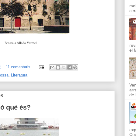
mol
cer
Brossa a Allada Vermell
rev
el 
2
11 comentaris:
rossa
,
Literatura
Ven
arr
de l
08
xò què és?
exp
Coo