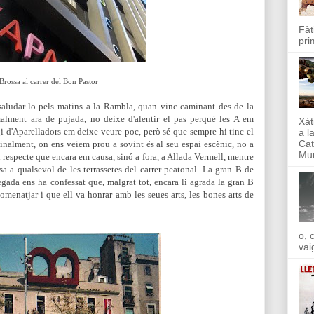
Fàt
pri
Brossa al carrer del Bon Pastor
aludar-lo pels matins a la Rambla, quan vinc caminant des de la
malment ara de pujada, no deixe d'alentir el pas perquè les A em
Xàt
gi d'Aparelladors em deixe veure poc, però sé que sempre hi tinc el
a l
Cat
Finalment, on ens veiem prou a sovint és al seu espai escènic, no a
Mun
l respecte que encara em causa, sinó a fora, a Allada Vermell, mentre
 a qualsevol de les terrassetes del carrer peatonal. La gran B de
egada ens ha confessat que, malgrat tot, encara li agrada la gran B
omenatjar i que ell va honrar amb les seues arts, les bones arts de
o, 
vai