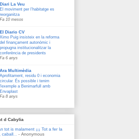
Diari La Veu
El moviment per l’habitatge es
reorganitza
Fa 10 mesos
El Diario CV
Ximo Puig insisteix en la reforma
del finançament autonòmic i
propugna institucionalitzar la
conferència de presidents
Fa 6 anys
Ara Multimèdia
Aprofitament, residu 0 i economia
circular. És possible i tenim
l'exemple a Benimarfull amb
Envaplast
Fa 8 anys
t d Cabylia
n tot is malament ¡¡¡ Tot a fer la
 caball...
- Anonymous