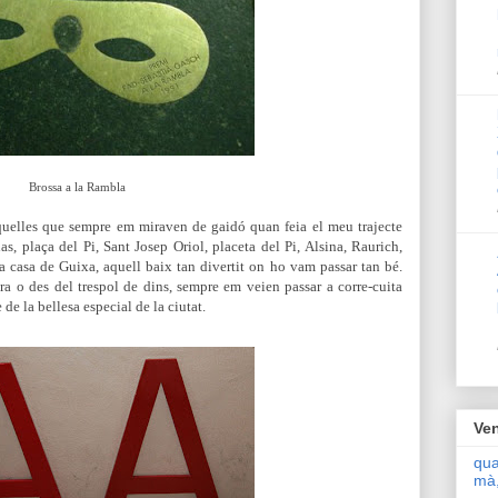
Brossa a la Rambla
aquelles que sempre em miraven de gaidó quan feia el meu trajecte
s, plaça del Pi, Sant Josep Oriol, placeta del Pi, Alsina, Raurich,
 a casa de Guixa, aquell baix tan divertit on ho vam passar tan bé.
ora o des del trespol de dins, sempre em veien passar a corre-cuita
e la bellesa especial de la ciutat.
Ven
qua
mà,