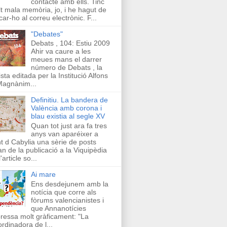
contacte amb ells. Tinc
t mala memòria, jo, i he hagut de
car-ho al correu electrònic. F...
"Debates"
Debats , 104: Estiu 2009
Ahir va caure a les
meues mans el darrer
número de Debats , la
ista editada per la Institució Alfons
Magnànim...
Definitiu. La bandera de
València amb corona i
blau existia al segle XV
Quan tot just ara fa tres
anys van aparéixer a
t d Cabylia una sèrie de posts
an de la publicació a la Viquipèdia
'article so...
Ai mare
Ens desdejunem amb la
notícia que corre als
fòrums valencianistes i
que Annanotícies
ressa molt gràficament: "La
rdinadora de l...