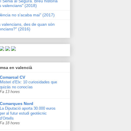
l Sénia al Segura. Breu història
s valencians" (2018)
lència no s'acaba mai" (2017)
s valencians, des de quan són
encians?" (2016)
msa en valencià
Comarcal CV
Misteri d’Elx: 10 curiosidades que
quizás no conocías
Fa 13 hores
Comarques Nord
La Diputació aporta 30.000 euros
per al futur estudi geotècnic
d’Ortells
Fa 18 hores