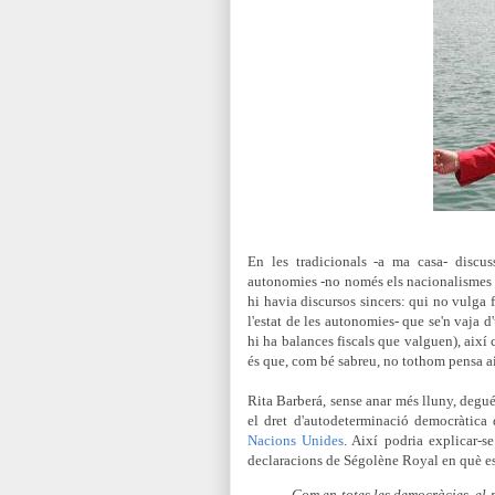
En les tradicionals -a ma casa- discu
autonomies -no només els nacionalismes p
hi havia discursos sincers: qui no vulga
l'estat de les autonomies- que se'n vaja 
hi ha balances fiscals que valguen), així c
és que, com bé sabreu, no tothom pensa ai
Rita Barberá, sense anar més lluny, degué 
el dret d'autodeterminació democràtica
Nacions Unides
. Així podria explicar-s
declaracions de Ségolène Royal en què es
Com en totes les democràcies, el p