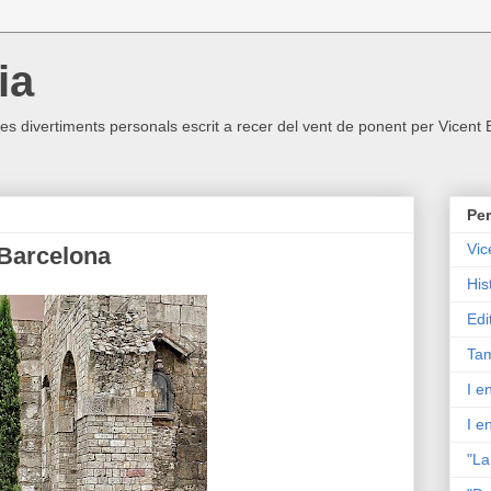
ia
ltres divertiments personals escrit a recer del vent de ponent per Vicent
Per
Vic
 Barcelona
His
Edi
Tam
I e
I e
"La