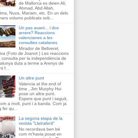
de Mallorca es deien Ali,
Ahmad, Abd Allah,
ima, Nuza, Mariam, etc. En un dels
mers volums publicats sob...
Un pas avant... i dos
arrere? Reaccions
valencianes a les
consultes catalanes
Mirador de Bellveret,
iva (Foto de Joanot ) Les reaccions
a consulta per la independència de
alunya duta a terme a Arenys de
t f...
Un altre punt
Valencia at the end of
time , Jim Murphy Hui
pose un altre punt.
Espere que punt i seguit,
com a molt, punt i a banda. Com ja
g fer qu...
La segona etapa de la
revista "Lletraferit"
No recordava ben bé
com m'havia posat en