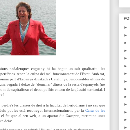
PO
►
►
►
►
►
►
ssions nadalenques enguany hi ha hagut un salt qualitatiu: les
►
erifèrics- tenen la culpa del mal funcionament de l'Estat. Amb tot,
 formar part d'Espanya -Euskadi i Catalunya, responsables últims de
►
d'una vegada i deixe de "demanar" diners de la resta d'espanyols (no
►
om de capitalitzar el debat polític entorn de la qüestió territorial. I
xí.
►
►
perdre's les classes de dret a la facultat de Periodisme i no sap que
 dels pobles està reconegut internacionalment per la
Carta de les
►
e el fet que al seu web, a un apartat dit
Gazapos
, recrimine unes
►
ta deia:
►
oble que vota és sobirà i lliure i, per tant, els quebequesos