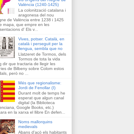
València (1240-1425)
La colonització catalana i
aragonesa del nou
ne de València entre 1238 i 1425
e mapa, que empre en les
sentacions d' Els v...
Vives, potser. Català, en
català i perseguit per la
llengua, sembla que no
Llatzeret de Tormos, dels
Tormos de tota la vida
g dir que tractaria de llegir les
ries de Bilbeny sobre Colom estos
als, però no ...
Més que regionalisme:
Jordi de Fenollar (I)
Durant molt de temps he
esperat que algun canal
digital (la Biblioteca
enciana, Google Books, etc.)
ara en la xarxa el llibre En defen...
Noms mallorquins
medievals
Abans d'açò els habitants