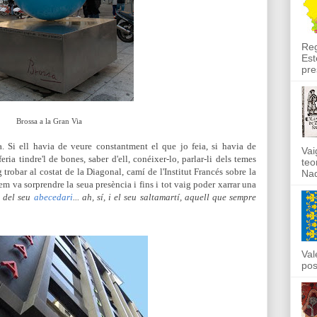
Reg
Est
pre
Brossa a la Gran Via
. Si ell havia de veure constantment el que jo feia, si havia de
Vai
eria tindre'l de bones, saber d'ell, conéixer-lo, parlar-li dels temes
teo
 trobar al costat de la Diagonal, camí de l'Institut Francés sobre la
Nad
em va sorprendre la seua presència i fins i tot vaig poder xarrar una
s del seu
abecedari
... ah, sí, i el seu saltamartí, aquell que sempre
Val
pos