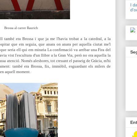
I d
d'o
Brossa al carrer Raurich
 també era Brossa i que ja me l'havia trobat a la catedral, a la
spitar que em seguia, que anara on anara per aquella ciutat me'l
ó que seria ell qui em miraria La confirmació va arribar una Fira del
Se
via vist l'escultura d'un llibre a la Gran Via, però no era aquella la
ssa atenció. Només aleshores, tot creuant el passeig de Gràcia, m'hi
dament: també era Brossa, fix, immòbil, esguardant els milers de
 en aquell moment.
En