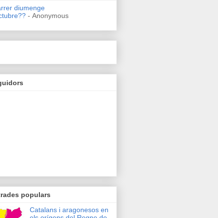
arrer diumenge
ctubre??
- Anonymous
guidors
trades populars
Catalans i aragonesos en
els orígens del Regne de