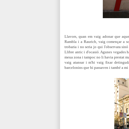
Llavors, quan em vaig adonar que aquell
Rambla i a Raurich, vaig començar a so
trobaria i no seria jo qui l'observara sin
Llibre antic i d'ocasió. Agunes vegades ha
meua zona i tampoc no li havia prestat ma
vaig atansar i m'hi vaig fixar detingu
barcelonins que hi passaven i també a mi