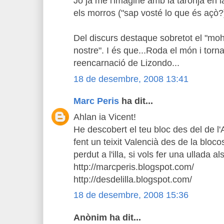
Jo ja me l'imagine amb la taronja en l
els morros ("sap vosté lo que és açò?
Del discurs destaque sobretot el "moha
nostre". I és que...Roda el món i torna
reencarnació de Lizondo...
18 de desembre, 2008 13:41
Marc Peris
ha dit...
Ahlan ia Vicent!
He descobert el teu bloc des del de l
fent un teixit Valencià des de la bloc
perdut a l'illa, si vols fer una ullada a
http://marcperis.blogspot.com/
http://desdelilla.blogspot.com/
18 de desembre, 2008 15:36
Anònim ha dit...