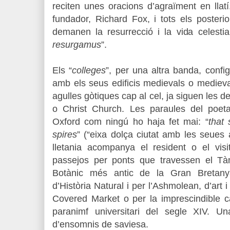
reciten unes oracions d’agraïment en llat
fundador, Richard Fox, i tots els posteri
demanen la resurrecció i la vida celestia
resurgamus
”.
Els
“
colleges
”, per una altra banda, config
amb els seus edificis medievals o medieva
agulles gòtiques cap al cel, ja siguen les d
o Christ Church. Les paraules del poet
Oxford com ningú ho haja fet mai: “
that
spires
” (“eixa dolça ciutat amb les seues 
lletania acompanya el resident o el vis
passejos per ponts que travessen el Tàm
Botànic més antic de la Gran Bretanya
d’Història Natural i per l’Ashmolean, d’art 
Covered Market o per la imprescindible ca
paranimf universitari del segle XIV. U
d’ensomnis de saviesa.