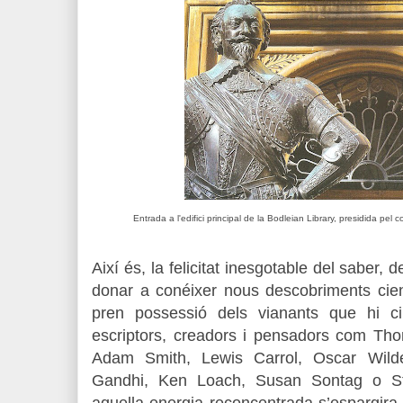
Entrada a l'edifici principal de la Bodleian Library, presidida 
Així és, la felicitat inesgotable del saber, 
donar a conéixer nous descobriments cientí
pren possessió dels vianants que hi ci
escriptors, creadors i pensadors com Th
Adam Smith, Lewis Carrol, Oscar Wilde
Gandhi, Ken Loach, Susan Sontag o S
aquella energia reconcentrada s’espargira p