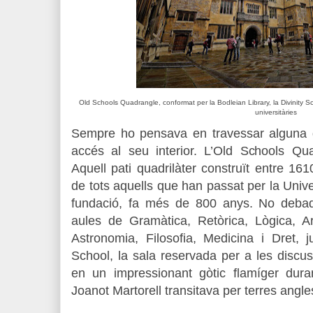
Old Schools Quadrangle, conformat per la Bodleian Library, la Divinity Sc
universitàries
Sempre ho pensava en travessar alguna 
accés al seu interior. L’Old Schools Q
Aquell pati quadrilàter construït entre 16
de tots aquells que han passat per la Unive
fundació, fa més de 800 anys. No debades
aules de Gramàtica, Retòrica, Lògica, Ar
Astronomia, Filosofia, Medicina i Dret, j
School, la sala reservada per a les discus
en un impressionant gòtic flamíger dur
Joanot Martorell transitava per terres angle