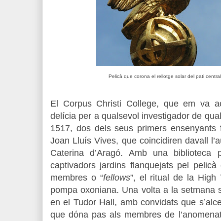
Pelicà que corona el rellotge solar del pati centra
El Corpus Christi College, que em va aco
delícia per a qualsevol investigador de qua
1517, dos dels seus primers ensenyants
Joan Lluís Vives, que coincidiren davall l’a
Caterina d’Aragó. Amb una biblioteca 
captivadors jardins flanquejats pel pelic
membres o “
fellows
”, el ritual de la High
pompa oxoniana. Una volta a la setmana s
en el Tudor Hall, amb convidats que s’alcen
que dóna pas als membres de l’anomen