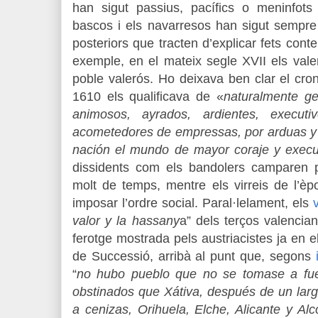
han sigut passius, pacífics o meninfot
bascos i els navarresos han sigut sempre 
posteriors que tracten d’explicar fets cont
exemple, en el mateix segle XVII els val
poble valerós. Ho deixava ben clar el cro
1610 els qualificava de «
naturalmente ge
animosos, ayrados, ardientes, executi
acometedores de empressas, por arduas y 
nación el mundo de mayor coraje y execu
dissidents com els bandolers camparen 
molt de temps, mentre els virreis de l’è
imposar l’ordre social. Paral·lelament, els
valor y la hassany
a” dels terços valencians
ferotge mostrada pels austriacistes ja en e
de Successió, arribà al punt que, segons
“
no hubo pueblo que no se tomase a fu
obstinados que Xátiva, después de un largo
a cenizas, Orihuela, Elche, Alicante y A