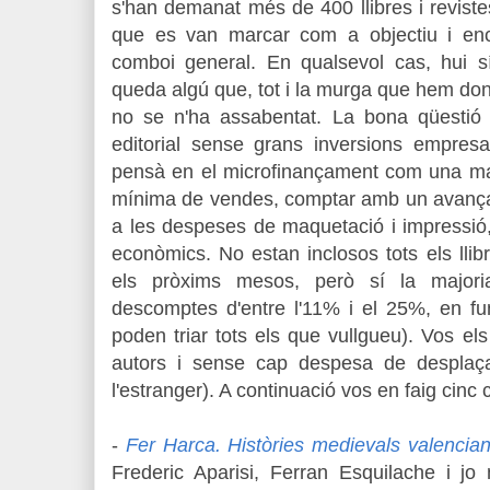
s'han demanat més de 400 llibres i revistes
que es van marcar com a objectiu i en
comboi general. En qualsevol cas, hui s
queda algú que, tot i la murga que hem dona
no se n'ha assabentat. La bona qüestió
editorial sense grans inversions empresar
pensà en el microfinançament com una man
mínima de vendes, comptar amb un avançam
a les despeses de maquetació i impressió, i
econòmics. No estan inclosos tots els llibr
els pròxims mesos, però sí la majori
descomptes d'entre l'11% i el 25%, en fu
poden triar tots els que vullgueu). Vos el
autors i sense cap despesa de desplaç
l'estranger). A continuació vos en faig cin
-
Fer Harca. Històries medievals valencia
Frederic Aparisi, Ferran Esquilache i jo