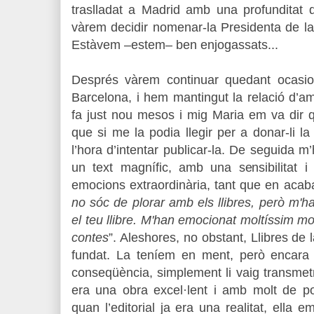
traslladat a Madrid amb una profunditat d
vàrem decidir nomenar-la Presidenta de la
Estàvem –estem– ben enjogassats...
Després vàrem continuar quedant ocasio
Barcelona, i hem mantingut la relació d’am
fa just nou mesos i mig Maria em va dir q
que si me la podia llegir per a donar-li la
l’hora d’intentar publicar-la. De seguida m
un text magnífic, amb una sensibilitat i
emocions extraordinària, tant que en acabar-l
no sóc de plorar amb els llibres, però m'
el teu llibre. M'han emocionat moltíssim mo
contes
”. Aleshores, no obstant, Llibres de
fundat. La teníem en ment, però encara n
conseqüència, simplement li vaig transmetr
era una obra excel·lent i amb molt de p
quan l’editorial ja era una realitat, ell