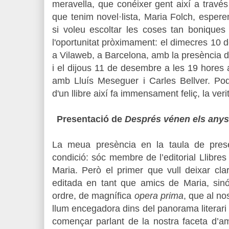
meravella, que conéixer gent així a través
que tenim novel·lista, Maria Folch, espere
si voleu escoltar les coses tan boniques
l'oportunitat pròximament: el dimecres 10
a Vilaweb, a Barcelona, amb la presència de
i el dijous 11 de desembre a les 19 hores a 
amb Lluís Meseguer i Carles Bellver. Pode
d'un llibre així fa immensament feliç, la veri
Presentació de
Després vénen els any
La meua presència en la taula de pres
condició: sóc membre de l’editorial Llibre
Maria. Però el primer que vull deixar cla
editada en tant que amics de Maria, sin
ordre, de magnífica
opera prima
, que al no
llum encegadora dins del panorama literari va
començar parlant de la nostra faceta d’am