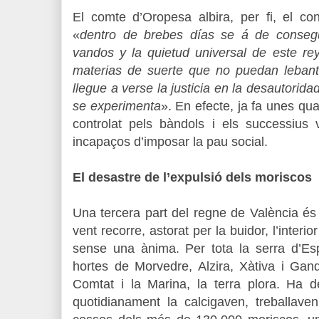
El comte d’Oropesa albira, per fi, el con
«
dentro de brebes días se á de consegui
vandos y la quietud universal de este re
materias de suerte que no puedan lebanta
llegue a verse la justicia en la desautorid
se experimenta
». En efecte, ja fa unes q
controlat pels bàndols i els successius 
incapaços d’imposar la pau social.
El desastre de l’expulsió dels moriscos
Una tercera part del regne de València és
vent recorre, astorat per la buidor, l’inter
sense una ànima. Per tota la serra d’Es
hortes de Morvedre, Alzira, Xàtiva i Gand
Comtat i la Marina, la terra plora. Ha d
quotidianament la calcigaven, treballave