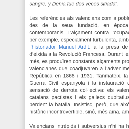
sangre, y Denia fue dos veces sitiada
”.
Les referències als valencians com a pobl
des de la seua fundació, en època 
contemporanis. L’alçament contra l’ocupa
per exemple, especialment turbulenta, amb
l’historiador Manuel Ardit
, a la presa de 
d’eixida a la Revolució Francesa. Durant l
més, es produïren constants alçaments prog
valencianes que coadjuvaren a l’advenime
República en 1868 i 1931. Tanmateix, la 
Guerra Civil espanyola i la instauració 
sensació de derrota col·lectiva: els vale
catalans pactistes i els gallecs dubitati
perdent la batalla. Insistisc, però, que a
històric incontrovertible, sinó, més aïna, a
Valencians intrèpids i subversius n’hi ha 