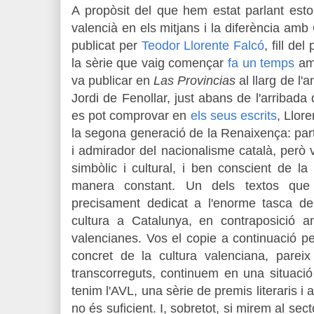
A propòsit del que hem estat parlant esto
valencià en els mitjans i la diferència amb
publicat per
Teodor Llorente Falcó
, fill de
la sèrie que vaig començar
fa un temps
amb
va publicar en
Las Provincias
al llarg de l
Jordi de Fenollar, just abans de l'arriba
es pot comprovar en
els seus escrits
, Llor
la segona generació de la Renaixença:
par
i admirador del nacionalisme català, però
v
simbòlic i cultural, i ben conscient de l
manera constant. Un dels textos que 
precisament dedicat a l'enorme tasca de 
cultura a Catalunya, en contraposició 
valencianes. Vos el copie a continuació pe
concret de la cultura valenciana, pare
transcorreguts, continuem en una situació
tenim l'AVL, una sèrie de premis literaris i
no és suficient. I, sobretot, si mirem al sec