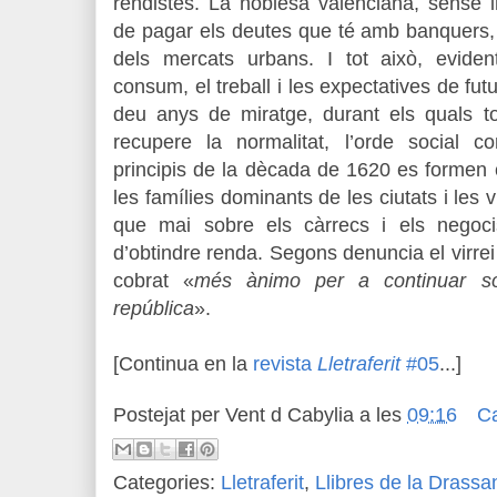
rendistes. La noblesa valenciana, sense i
de pagar els deutes que té amb banquers, 
dels mercats urbans. I tot això, evident
consum, el treball i les expectatives de fu
deu anys de miratge, durant els quals 
recupere la normalitat, l’orde social 
principis de la dècada de 1620 es formen co
les famílies dominants de les ciutats i les
que mai sobre els càrrecs i els negoci
d’obtindre renda. Segons denuncia el virre
cobrat «
més ànimo per a continuar so
república
».
[Continua en la
revista
Lletraferit
#05
...]
Postejat per
Vent d Cabylia
a les
09:16
C
Categories:
Lletraferit
,
Llibres de la Drassa