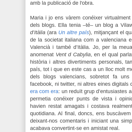
amb la publicació de l'obra.
Maria i jo ens vàrem conéixer virtualment
dels blogs. Ella tenia –té– un blog a Vil
d’Itàlia
(ara
Un altre país
), mitjançant el q
de la societat italiana com a valenciana e
Valencià i també d’Itàlia. Jo, per la meu
anomenat
Vent d Cabylia
, en el qual parl
història i altres divertiments personals, 
país, tot i que en este cas a un lloc molt 
dels blogs valencians, sobretot fa un
facebook, ni twitter, ni altres eines digitals
era com era
: un reduït grup d’entusiastes
permetia conéixer punts de vista i opi
havien restat amagats i costava realment
quotidiana. Al final, doncs, ens buscàvem
deixant-nos comentaris i iniciant una sim
acabava convertint-se en amistat real.