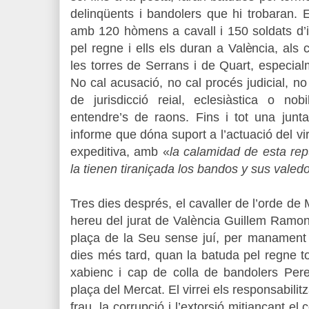
delinqüents i bandolers que hi trobaran. E
amb 120 hòmens a cavall i 150 soldats d’
pel regne i ells els duran a València, als
les torres de Serrans i de Quart, especia
No cal acusació, no cal procés judicial, no
de jurisdicció reial, eclesiàstica o nobi
entendre’s de raons. Fins i tot una junt
informe que dóna suport a l’actuació del virr
expeditiva, amb «
la calamidad de esta rep
la tienen tiraniçada los bandos y sus valed
Tres dies després, el cavaller de l’orde de 
hereu del jurat de València Guillem Ramon
plaça de la Seu sense juí, per manament d
dies més tard, quan la batuda pel regne toc
xabienc i cap de colla de bandolers Pere
plaça del Mercat. El virrei els responsabili
frau, la corrupció i l’extorsió mitjançant el 