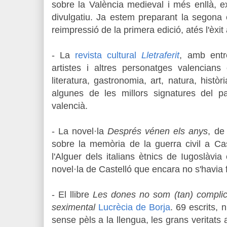
sobre la València medieval i més enllà, 
divulgatiu. Ja estem preparant la segona 
reimpressió de la primera edició, atés l'èxit 
- La
revista cultural
Lletraferit
, amb entre
artistes i altres personatges valencians
literatura, gastronomia, art, natura, histò
algunes de les millors signatures del pa
valencià.
- La novel·la
Després vénen els anys
, d
sobre la memòria de la guerra civil a Cas
l'Alguer dels italians ètnics de Iugoslàvia
novel·la de Castelló que encara no s'havia f
- El llibre
Les dones no som (tan) compli
seximental
Lucrècia de Borja
. 69 escrits,
sense pèls a la llengua, les grans veritats