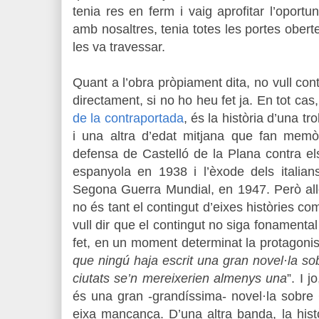
tenia res en ferm i vaig aprofitar l’oportuni
amb nosaltres, tenia totes les portes obert
les va travessar.
Quant a l’obra pròpiament dita, no vull cont
directament, si no ho heu fet ja. En tot c
de la contraportada
, és la història d’una 
i una altra d’edat mitjana que fan memòr
defensa de Castelló de la Plana contra el
espanyola en 1938 i l’èxode dels italian
Segona Guerra Mundial, en 1947. Però all
no és tant el contingut d’eixes històries co
vull dir que el contingut no siga fonamental
fet, en un moment determinat la protagonis
que ningú haja escrit una gran novel·la so
ciutats se’n mereixerien almenys una
”. I 
és una gran -grandíssima- novel·la sobre 
eixa mancança. D’una altra banda, la històr