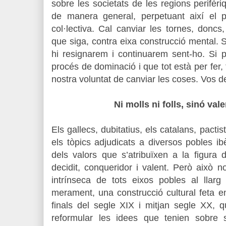
sobre les societats de les regions perifèr
de manera general, perpetuant així el p
col·lectiva. Cal canviar les tornes, doncs, 
que siga, contra eixa construcció mental.
hi resignarem i continuarem sent-ho. Si 
procés de dominació i que tot està per fer, 
nostra voluntat de canviar les coses. Vos dei
Ni molls ni folls, sinó val
Els gallecs, dubitatius, els catalans, pacti
els tòpics adjudicats a diversos pobles ib
dels valors que s’atribuïxen a la figura 
decidit, conqueridor i valent. Però això 
intrínseca de tots eixos pobles al llarg
merament, una construcció cultural feta 
finals del segle XIX i mitjan segle XX, 
reformular les idees que tenien sobre 