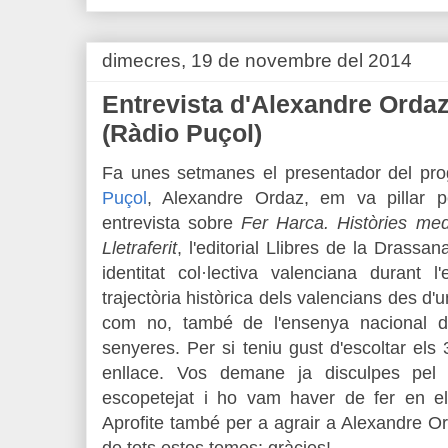
dimecres, 19 de novembre del 2014
Entrevista d'Alexandre Orda
(Ràdio Puçol)
Fa unes setmanes el presentador del p
Puçol
, Alexandre Ordaz, em va pillar 
entrevista sobre
Fer Harca. Històries med
Lletraferit
, l'editorial Llibres de la Drassa
identitat col·lectiva valenciana durant l
trajectòria històrica dels valencians des d'u
com no, també de l'ensenya nacional de
senyeres. Per si teniu gust d'escoltar els 
enllace. Vos demane ja disculpes pel 
escopetejat i ho vam haver de fer en e
Aprofite també per a agrair a Alexandre Ord
de tots estos temes: gràcies!