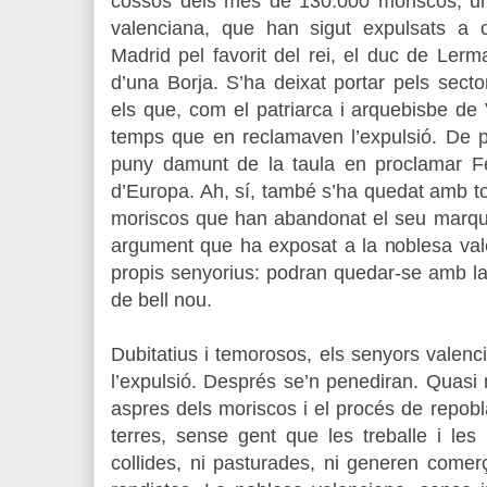
cossos dels més de 130.000 moriscos, una
valenciana, que han sigut expulsats a 
Madrid pel favorit del rei, el duc de Lerma,
d’una Borja. S’ha deixat portar pels secto
els que, com el patriarca i arquebisbe de
temps que en reclamaven l’expulsió. De 
puny damunt de la taula en proclamar Fel
d’Europa. Ah, sí, també s’ha quedat amb t
moriscos que han abandonat el seu marque
argument que ha exposat a la noblesa val
propis senyorius: podran quedar-se amb la p
de bell nou.
Dubitatius i temorosos, els senyors valenc
l’expulsió. Després se’n penediran. Quasi n
aspres dels moriscos i el procés de repobla
terres, sense gent que les treballe i les
collides, ni pasturades, ni generen comerç