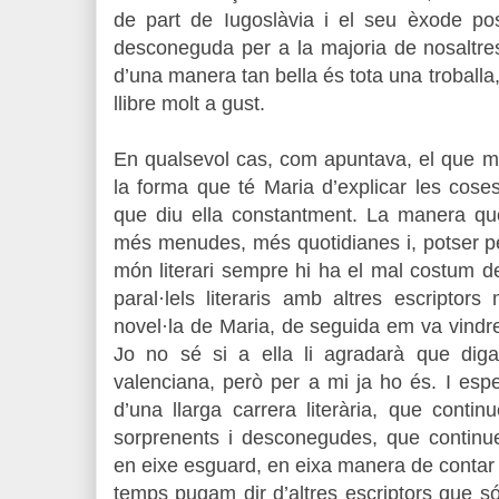
de part de Iugoslàvia i el seu èxode pos
desconeguda per a la majoria de nosaltres
d’una manera tan bella és tota una troballa,
llibre molt a gust.
En qualsevol cas, com apuntava, el que m
la forma que té Maria d’explicar les coses
que diu ella constantment. La manera que
més menudes, més quotidianes i, potser pe
món literari sempre hi ha el mal costum d
paral·lels literaris amb altres escriptors
novel·la de Maria, de seguida em va vindr
Jo no sé si a ella li agradarà que dig
valenciana, però per a mi ja ho és. I esp
d’una llarga carrera literària, que contin
sorprenents i desconegudes, que continue
en eixe esguard, en eixa manera de contar l
temps pugam dir d’altres escriptors que s