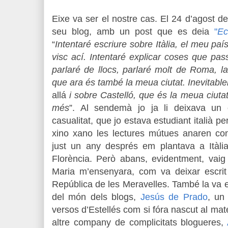
Eixe va ser el nostre cas. El 24 d’agost d
seu blog, amb un post que es deia
"
Ec
“
Intentaré escriure sobre Itàlia, el meu paí
visc ací. Intentaré explicar coses que pas
parlaré de llocs, parlaré molt de Roma, l
que ara és també la meua ciutat. Inevitabl
allá
i sobre Castelló, que és la meua ciut
més
”. Al sendemà jo ja li deixava un c
casualitat, que jo estava estudiant italià per
xino xano les lectures mútues anaren const
just un any després em plantava a Itàl
Florència. Però abans, evidentment, va
Maria m’ensenyara, com va deixar escri
República de les Meravelles. També la va 
del món dels blogs,
Jesús de Prado
, un
versos d’Estellés com si fóra nascut al mat
altre company de complicitats blogueres,