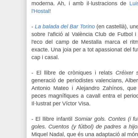
moderna. Ah, i amb il·lustracions de
Lui
l'Hostal
!
-
La balada del Bar Torino
(en castellà), u
sobre l'afició al València Club de Futbol i
l'eco del camp de Mestalla marca el rit
exacte. Una joia per a tot apassionat del fut
cap i casal.
- El llibre de cròniques i relats
Créixer
generació de periodistes valencians, Albe
Antonio Mateo i Alejandro Zahínos, que
peces magnífiques a cavall entra el periodis
Il·lustrat per Víctor Visa.
- El llibre infantil
Somiar gols. Contes (i fu
goles. Cuentos (y fútbol) de padres a hijo
Miquel Nadal,
que és una adaptació al món d