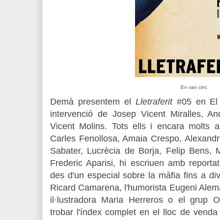
En van cinc
Demà presentem el
Lletraferit
#05 en El
intervenció de Josep Vicent Miralles, An
Vicent Molins. Tots ells i encara molts 
Carles Fenollosa, Amaia Crespo, Alexandr
Sabater, Lucrècia de Borja, Felip Bens
Frederic Aparisi, hi escriuen amb reportat
des d'un especial sobre la màfia fins a d
Ricard Camarena, l'humorista Eugeni Alemany
il·lustradora Maria Herreros o el grup
trobar l'índex complet en el lloc de vend