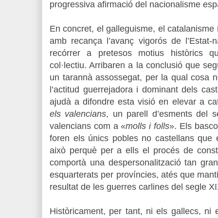
progressiva afirmació del nacionalisme es
En concret, el galleguisme, el catalanisme 
amb recança l’avanç vigorós de l’Estat-
recórrer a pretesos motius històrics q
col·lectiu. Arribaren a la conclusió que s
un tarannà assossegat, per la qual cosa n
l’actitud guerrejadora i dominant dels cas
ajudà a difondre esta visió en elevar a c
els valencians
, un parell d’esments del s
valencians com a «
molls i folls
». Els basco
foren els únics pobles no castellans que 
això perquè per a ells el procés de const
comportà una despersonalització tan gran 
esquarterats per províncies, atés que mant
resultat de les guerres carlines del segle XI
Històricament, per tant, ni els gallecs, ni 