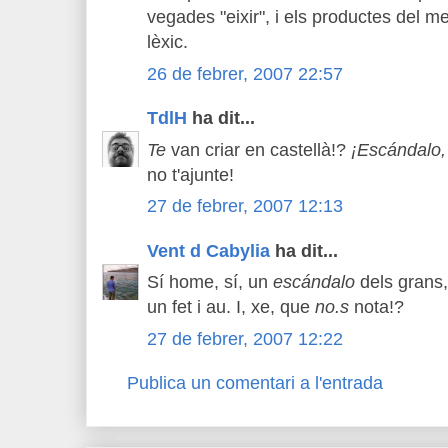
vegades "eixir", i els productes del me
lèxic.
26 de febrer, 2007 22:57
TdlH
ha dit...
Te
van criar en castellà!?
¡Escándalo,
no t'ajunte!
27 de febrer, 2007 12:13
Vent d Cabylia
ha dit...
Sí home, sí, un
escándalo
dels grans, 
un fet i au. I, xe, que
no.s
nota!?
27 de febrer, 2007 12:22
Publica un comentari a l'entrada