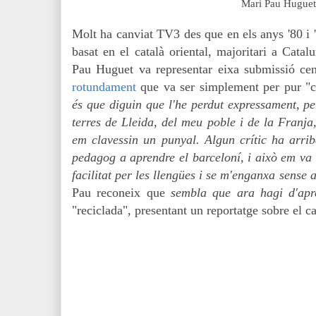
Mari Pau Huguet
Molt ha canviat TV3 des que en els anys '80 i 
basat en el català oriental, majoritari a Catal
Pau Huguet va representar eixa submissió cen
rotundament
que va ser simplement per pur "
és que diguin que l'he perdut expressament, pe
terres de Lleida, del meu poble i de la Franja
em clavessin un punyal. Algun crític ha arri
pedagog a aprendre el barceloní, i això em va 
facilitat per les llengües i se m'enganxa sense
Pau reconeix que
sembla que ara hagi d'apr
"reciclada", presentant un reportatge sobre el ca