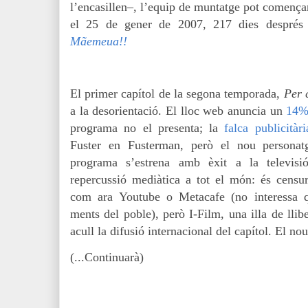
l’encasillen–, l’equip de muntatge pot començar a
el 25 de gener de 2007, 217 dies després
Mãemeua!!
El primer capítol de la segona temporada,
Per c
a la desorientació. El lloc web anuncia un
14%
programa no el presenta; la
falca publicitàri
Fuster en Fusterman, però el nou personat
programa s’estrena amb èxit a la televisi
repercussió mediàtica a tot el món: és censura
com ara Youtube o Metacafe (no interessa 
ments del poble), però I-Film, una illa de llibe
acull la difusió internacional del capítol. El no
(...Continuarà)