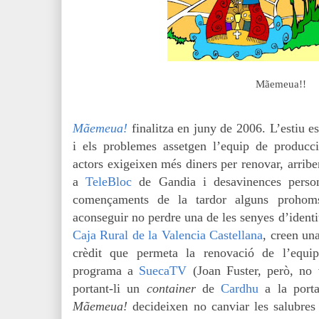
Mãemeua!!
Mãemeua!
finalitza en juny de 2006. L’estiu 
i els problemes assetgen l’equip de produc
actors exigeixen més diners per renovar, arrib
a
TeleBloc
de Gandia i desavinences person
començaments de la tardor alguns prohom
aconseguir no perdre una de les senyes d’identi
Caja Rural de la Valencia Castellana
, creen un
crèdit que permeta la renovació de l’equi
programa a
SuecaTV
(Joan Fuster, però, no 
portant-li un
container
de
Cardhu
a la port
Mãemeua!
decideixen no canviar les salubres