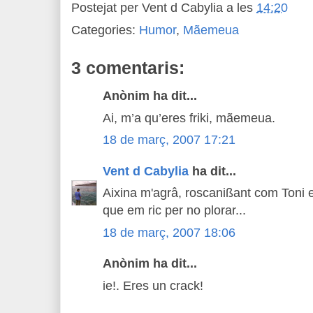
Postejat per
Vent d Cabylia
a les
14:20
Categories:
Humor
,
Mãemeua
3 comentaris:
Anònim ha dit...
Ai, m’a qu’eres friki, mãemeua.
18 de març, 2007 17:21
Vent d Cabylia
ha dit...
Aixina m'agrâ, roscanißant com Toni 
que em ric per no plorar...
18 de març, 2007 18:06
Anònim ha dit...
ie!. Eres un crack!