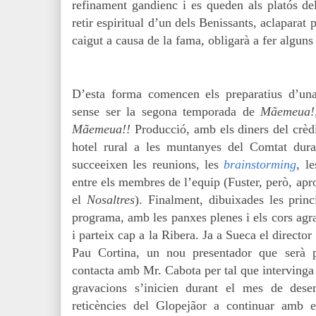
refinament gandienc i es queden als platós del
retir espiritual d’un dels Benissants, aclaparat p
caigut a causa de la fama, obligarà a fer alguns
D’esta forma comencen els preparatius d’una
sense ser la segona temporada de
Mãemeua!
Mãemeua!!
Producció, amb els diners del crèdi
hotel rural a les muntanyes del Comtat dura
succeeixen les reunions, les
brainstorming
, l
entre els membres de l’equip (Fuster, però, aprof
el
Nosaltres
). Finalment, dibuixades les princ
programa, amb les panxes plenes i els cors agr
i parteix cap a la Ribera. Ja a Sueca el directo
Pau Cortina, un nou presentador que serà p
contacta amb Mr. Cabota per tal que intervinga 
gravacions s’inicien durant el mes de dese
reticències del Glopejãor a continuar amb 