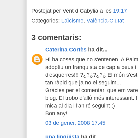
Postejat per
Vent d Cabylia
a les
19:17
Categories:
Laïcisme
,
València-Ciutat
3 comentaris:
Caterina Cortès
ha dit...
Hi ha coses que no s'entenen. A Palma
adoptiu un franquista de cap a peus i 
d'esquerres!!! ?¿?¿?¿?¿ El món s'està
tan ràpid que ja no el seguim...
Gràcies per el comentari que em vares
blog. El trobo d'allò més interessant.
mica al dia i l'aniré seguint ;)
Bon any!
03 de gener, 2008 17:45
una lingüista
ha dit...