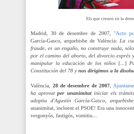
Els que creuen en la demo
Madrid, 30 de desembre de 2007,
"Acto po
García-Gasco, arquebisbe de València:
La cul
fraude, es un engaño, no construye nada, sól
por el camino del aborto, del divorcio exprés 
manipular la educación de los niños
[...]
P
Constitución del 78 y
nos dirigimos a la disol
València,
28 de desembre de 2007
,
Ajuntame
ha aprovat
p
er unanimitat
iniciar els tràmi
adoptiu d'Agustín García-Gasco, arquebisb
unanimitat, incloent el PSOE! Era una innocent
vergonyós, fastigós, vomitiu...