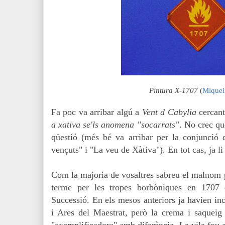
Pintura X-1707
(
Miquel
Fa poc va arribar algú a
Vent d Cabylia
cercan
a xativa se'ls anomena "socarrats"
. No crec qu
qüestió (més bé va arribar per la conjunció 
vençuts" i "La veu de Xàtiva"). En tot cas, ja li
Com la majoria de vosaltres sabreu el malnom pr
terme per les tropes borbòniques en 1707 
Successió. En els mesos anteriors ja havien inc
i Ares del Maestrat, però la crema i saqueig