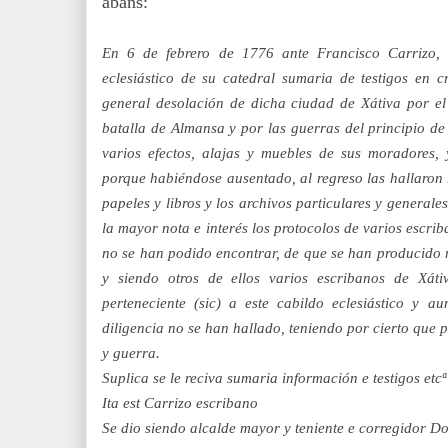
abans:
En 6 de febrero de 1776 ante Francisco Carrizo, e
eclesiástico de su catedral sumaria de testigos en c
general desolación de dicha ciudad de Xátiva por e
batalla de Almansa y por las guerras del principio de
varios efectos, alajas y muebles de sus moradores,
porque habiéndose ausentado, al regreso las hallaro
papeles y libros y los archivos particulares y general
la mayor nota e interés los protocolos de varios escri
no se han podido encontrar, de que se han producido m
y siendo otros de ellos varios escribanos de Xáti
perteneciente (sic) a este cabildo eclesiástico y
diligencia no se han hallado, teniendo por cierto que 
y guerra.
Suplica se le reciva sumaria
info
rmación e testigos etcª
Ita est Carrizo escribano
Se dio siendo alcalde mayor y teniente e corregidor 