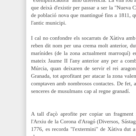
"exemplificadora" amb diferència. La vila fou ar
que deixà d'existir per passar a ser la "Nueva 
de població nova que mantingué fins a 1811, qu
l'antic municipi.
I cal no confondre els socarrats de Xàtiva amb
reben dit nom per una crema molt anterior, du
marínides
(de la zona actualment marroquí)
en
mateix Jaume II l'any anterior any per a comb
Múrcia, quan deixaren de servir el rei aragon
Granada, tot aprofitant per atacar la zona valen
comptaven amb nombrosos contactes. De fet, apr
senceres de musulmans cap al regne granadí.
A tall d'açò aprofite per copiar un fragment 
l'Arxiu de la Corona d'Aragó (Diversos, Sástag
1776, es recorda "l'extermini" de Xàtiva dut 