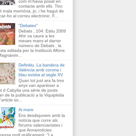
com m'havia posat en
contacte amb ells. Tinc
t mala memòria, jo, i he hagut de
car-ho al correu electrònic. F...
"Debates"
Debats , 104: Estiu 2009
Ahir va caure a les
meues mans el darrer
número de Debats , la
ista editada per la Institució Alfons
Magnànim...
Definitiu. La bandera de
València amb corona i
blau existia al segle XV
Quan tot just ara fa tres
anys van aparéixer a
t d Cabylia una sèrie de posts
an de la publicació a la Viquipèdia
'article so...
Ai mare
Ens desdejunem amb la
notícia que corre als
fòrums valencianistes i
que Annanotícies
ressa molt gràficament: "La