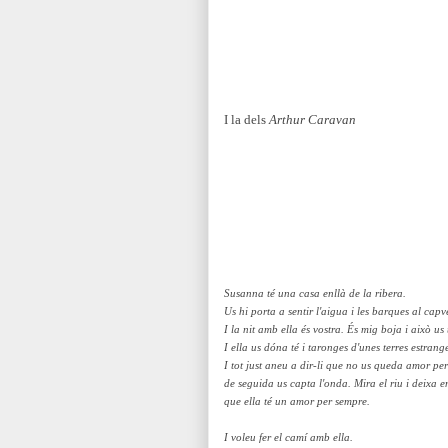
I la dels
Arthur Caravan
Susanna té una casa enllà de la ribera.
Us hi porta a sentir l'aigua i les barques al capv
I la nit amb ella és vostra. És mig boja i això us
I ella us dóna té i taronges d'unes terres estrang
I tot just aneu a dir-li que no us queda amor per
de seguida us capta l'onda. Mira el riu i deixa e
que ella té un amor per sempre.
I voleu fer el camí amb ella.