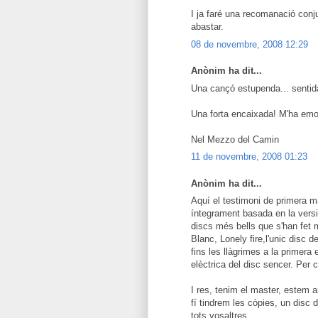
I ja faré una recomanació con
abastar.
08 de novembre, 2008 12:29
Anònim ha dit...
Una cançó estupenda... sentida 
Una forta encaixada! M'ha emo
Nel Mezzo del Camin
11 de novembre, 2008 01:23
Anònim ha dit...
Aquí el testimoni de primera 
íntegrament basada en la versió
discs més bells que s'han fet 
Blanc, Lonely fire,l'unic disc 
fins les llàgrimes a la primera 
elèctrica del disc sencer. Per c
I res, tenim el master, estem a
fí tindrem les còpies, un disc
tots vosaltres.