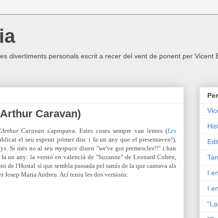
ia
ltres divertiments personals escrit a recer del vent de ponent per Vicent
8
Per
Vic
(Arthur Caravan)
His
'
Arthur Caravan
s'apropava. Estes coses sempre van lentes (
Les
blicat el seu esperat primer disc i fa un any que el presentaven!),
Edi
ys. Si més no al seu
myspace
diuen "we've got premescles!!" i han
r fa un any: la versió en valencià de "Suzanne" de Leonard Cohen,
Tam
ni de l'Hostal sí que sembla passada pel tamís de la que cantava als
I e
er Josep Maria Andreu. Ací teniu les dos versions:
I e
"La