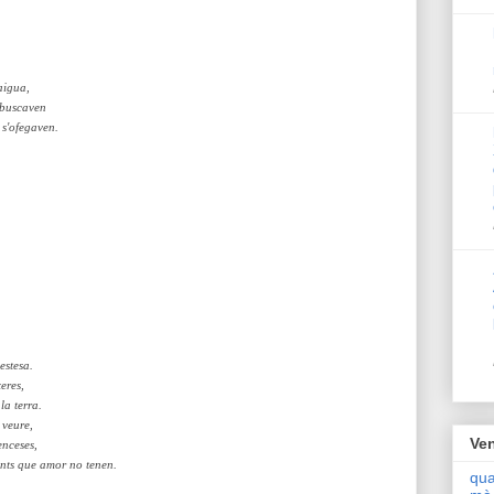
aigua,
 buscaven
 s'ofegaven.
estesa.
xeres,
la terra.
 veure,
Ven
enceses,
ants que amor no tenen.
qua