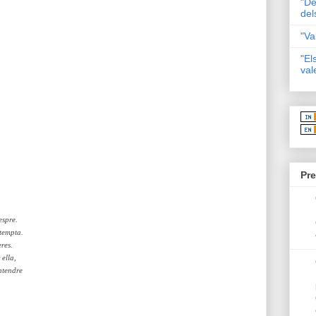
"De
del
"Va
"El
val
Pre
espre.
 tempta.
eres.
 ella,
ntendre