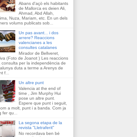
Abans d'açò els habitants
de Mallorca es deien Ali,
Ahmad, Abd Allah,
ima, Nuza, Mariam, etc. En un dels
mers volums publicats sob...
Un pas avant... i dos
arrere? Reaccions
valencianes a les
consultes catalanes
Mirador de Bellveret,
iva (Foto de Joanot ) Les reaccions
a consulta per la independència de
alunya duta a terme a Arenys de
t f...
Un altre punt
Valencia at the end of
time , Jim Murphy Hui
pose un altre punt.
Espere que punt i seguit,
com a molt, punt i a banda. Com ja
g fer qu...
La segona etapa de la
revista "Lletraferit"
No recordava ben bé