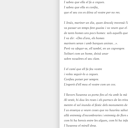
I sabeu que ella el fa a cegues.
I sabeu que ella es confia,
que el seu cos es dóna al vostre per no res.
I Jesús, mariner un dia, quan descalç travessà l'
va passar un temps fent guaita i va veure que el
de tants homes uns pocs homes: sols aquells que
I va dir: «Des d'ara, els homes
mariners seran i amb barques aniran...».
Però va ofegar-se, ell també, en un capvespre.
Solitari com un home, deixà anar
sobre nosaltres el seu clam.
I el camí que ell fa feu vostre
i voleu seguir-lo a cegues.
Confieu potser per sempre.
L'esperit d'ell mou el vostre com un cos.
I llavors Susanna us porta fins al riu amb la mà 
Al vestit, hi duu les roses i els parracs de les trin
mentre el sol inunda el fàstic dels monuments de 
I us ensenya a veure coses que no hauríeu sabut
allà entremig d'escombraries i entremig de flors 
com hi ha herois entre les algues, com hi ha inf
I Susanna el mirall desa.