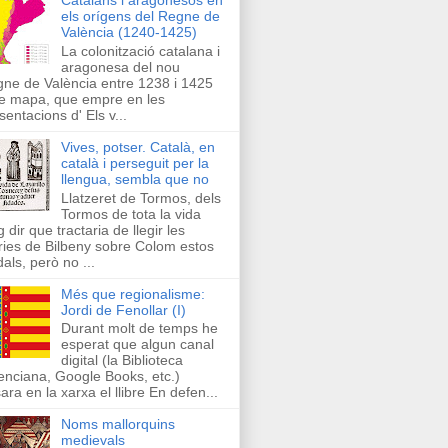
els orígens del Regne de
València (1240-1425)
La colonització catalana i
aragonesa del nou
ne de València entre 1238 i 1425
e mapa, que empre en les
sentacions d' Els v...
Vives, potser. Català, en
català i perseguit per la
llengua, sembla que no
Llatzeret de Tormos, dels
Tormos de tota la vida
g dir que tractaria de llegir les
ries de Bilbeny sobre Colom estos
als, però no ...
Més que regionalisme:
Jordi de Fenollar (I)
Durant molt de temps he
esperat que algun canal
digital (la Biblioteca
enciana, Google Books, etc.)
ara en la xarxa el llibre En defen...
Noms mallorquins
medievals