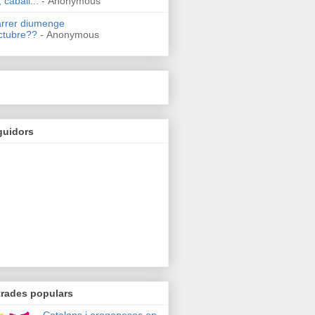
 caball...
- Anonymous
arrer diumenge
ctubre??
- Anonymous
guidors
trades populars
Catalans i aragonesos en