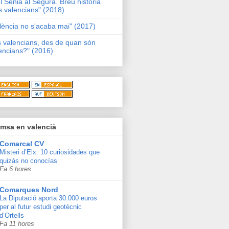
l Sénia al Segura. Breu història
s valencians" (2018)
lència no s'acaba mai" (2017)
s valencians, des de quan són
encians?" (2016)
msa en valencià
Comarcal CV
Misteri d’Elx: 10 curiosidades que
quizás no conocías
Fa 6 hores
Comarques Nord
La Diputació aporta 30.000 euros
per al futur estudi geotècnic
d’Ortells
Fa 11 hores