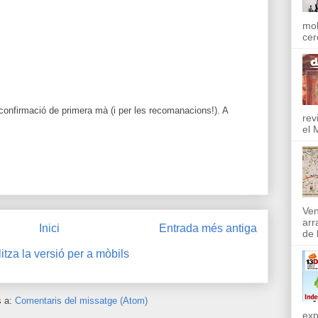
mol
cer
 confirmació de primera mà (i per les recomanacions!). A
rev
.
el 
Ven
arr
Inici
Entrada més antiga
de l
itza la versió per a mòbils
s a:
Comentaris del missatge (Atom)
exp