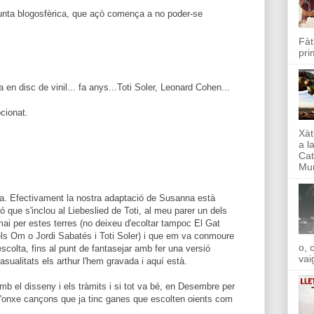
junta blogosfèrica, que açò comença a no poder-se
Fàt
pri
en disc de vinil... fa anys...Toti Soler, Leonard Cohen...
cionat.
Xàt
a l
Cat
Mun
ma. Efectivament la nostra adaptació de Susanna està
 que s'inclou al Liebeslied de Toti, al meu parer un dels
mai per estes terres (no deixeu d'ecoltar tampoc El Gat
dels Om o Jordi Sabatés i Toti Soler) i que em va conmoure
o, 
escolta, fins al punt de fantasejar amb fer una versió
vai
asualitats els arthur l'hem gravada i aquí està.
mb el disseny i els tràmits i si tot va bé, en Desembre per
 d'onxe cançons que ja tinc ganes que escolten oients com