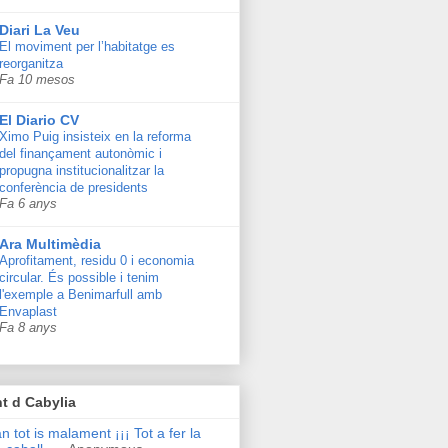
Diari La Veu
El moviment per l’habitatge es
reorganitza
Fa 10 mesos
El Diario CV
Ximo Puig insisteix en la reforma
del finançament autonòmic i
propugna institucionalitzar la
conferència de presidents
Fa 6 anys
Ara Multimèdia
Aprofitament, residu 0 i economia
circular. És possible i tenim
l'exemple a Benimarfull amb
Envaplast
Fa 8 anys
t d Cabylia
n tot is malament ¡¡¡ Tot a fer la