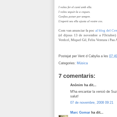
I voleu fer el camí amb ella.
I voleu seguir-la a cegues.
Confieu potser per sempre.
L'esperit seu ella ajusta al vostre cos.
Com van anunciar fa poc
al blog del
Cen
(el dijous 13 de novembre a l'Octubre)
Verdcel, Miquel Gil, Feliu Ventura i Pau 
Postejat per
Vent d Cabylia
a les
07:4
Categories:
Música
7 comentaris:
Anònim ha dit...
M'ha encantar la versió de Su
salut!
07 de novembre, 2008 09:21
Marc Gomar
ha dit...