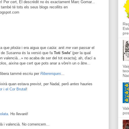
n! Per cert, El descrèdit no és exactament Marc Gomar...
a també té tots els seus blogs recollits en
blogspot.com
Reg
Est
pre
va que
ploüia
i era aigua que
caüia
: anit
me
van passar el
ó de
Susanna
és la versió que fa
Toti Swle'
(per la qual
n valencià...» no acaba de ser del tot exacta); ah, d'ací a
bolos,
aixina
que cert que pots anar a vôre'n un o âtre...
Vai
teo
a Ribera tammé escriu per
Riberenques
...
Nad
xirà quan estava previst, per Nadal, perô
antes
hauries
r i el Cor Brutal
!
Val
pos
olata
. Ho llevaré!
talà i valencià. No comencem...