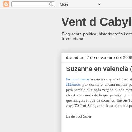
Vent d Cabyl
Blog sobre política, historiografia i a
tramuntana.
divendres, 7 de novembre del 200
Suzanne en valencià 
Fa nou mesos
anunciava que el disc d
Mãedeus
, per exemple, encara no han pu
però sembla que cada vegada queda men
afegit una cançó de la que ja vaig parla
que malgrat el que va comentar llavors To
anys '70 Toti Soler, amb lletra adaptada p
La de Toti Soler