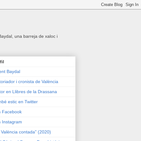
 Baydal, una barreja de xaloc i
fil
ent Baydal
toriador i cronista de València
tor en Llibres de la Drassana
bé estic en Twitter
n Facebook
n Instagram
 València contada" (2020)