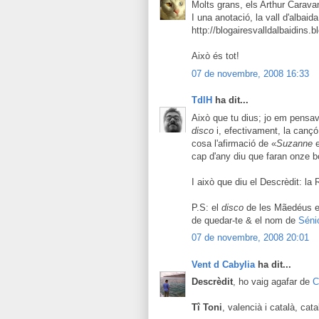
Molts grans, els Arthur Carava
I una anotació, la vall d'albaid
http://blogairesvalldalbaidins.
Això és tot!
07 de novembre, 2008 16:33
TdlH
ha dit...
Això que tu dius; jo em pensa
disco
i, efectivament, la canç
cosa l'afirmació de «
Suzanne
e
cap d'any diu que faran onze 
I això que diu el Descrèdit: l
P.S: el
disco
de les Mãedéus ei
de quedar-te & el nom de
Sénio
07 de novembre, 2008 20:01
Vent d Cabylia
ha dit...
Descrèdit
, ho vaig agafar de
C
Tî Toni
, valencià i català, ca