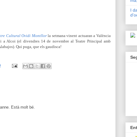
mà,
I d
d'o
tre Cultural Ovidi Montllor
la setmana vinent actuaran a València
 i a Alcoi (el divendres 14 de novembre al Teatre Principal amb
Alabajos). Qui puga, que els gaudisca!
Se
9
zanne. Està molt bé.
En