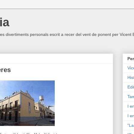
ia
ltres divertiments personals escrit a recer del vent de ponent per Vicent
Per
Vic
eres
His
Edi
Tam
I e
I e
"La