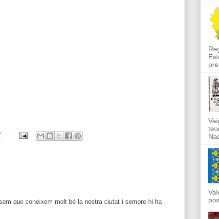
Reg
Est
pre
Vai
teo
7
Nad
Val
pos
sem que coneixem molt bé la nostra ciutat i sempre hi ha