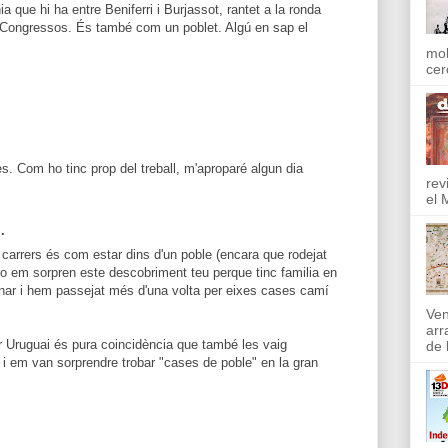
ia que hi ha entre Beniferri i Burjassot, rantet a la ronda
e Congressos. És també com un poblet. Algú en sap el
mol
cer
 Com ho tinc prop del treball, m'aproparé algun dia
rev
el 
.
 carrers és com estar dins d'un poble (encara que rodejat
 no em sorpren este descobriment teu perque tinc familia en
inar i hem passejat més d'una volta per eixes cases camí
Ven
arr
r Uruguai és pura coincidència que també les vaig
de l
 i em van sorprendre trobar "cases de poble" en la gran