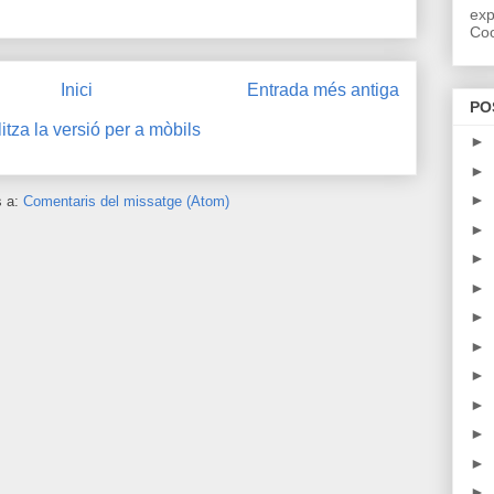
exp
Coo
Inici
Entrada més antiga
PO
itza la versió per a mòbils
►
►
►
s a:
Comentaris del missatge (Atom)
►
►
►
►
►
►
►
►
►
►