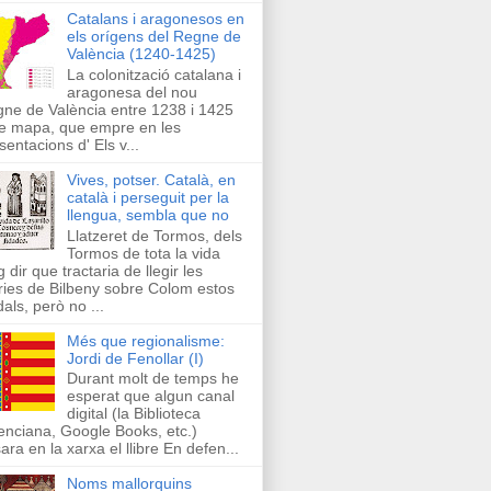
Catalans i aragonesos en
els orígens del Regne de
València (1240-1425)
La colonització catalana i
aragonesa del nou
ne de València entre 1238 i 1425
e mapa, que empre en les
sentacions d' Els v...
Vives, potser. Català, en
català i perseguit per la
llengua, sembla que no
Llatzeret de Tormos, dels
Tormos de tota la vida
g dir que tractaria de llegir les
ries de Bilbeny sobre Colom estos
als, però no ...
Més que regionalisme:
Jordi de Fenollar (I)
Durant molt de temps he
esperat que algun canal
digital (la Biblioteca
enciana, Google Books, etc.)
ara en la xarxa el llibre En defen...
Noms mallorquins