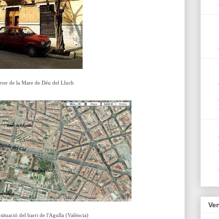
rrer de la Mare de Déu del Lluch
Ven
ituació del barri de l'Agulla (València)