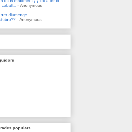
n tot is malament ¡¡¡ Tot a fer la
 caball...
- Anonymous
arrer diumenge
ctubre??
- Anonymous
guidors
trades populars