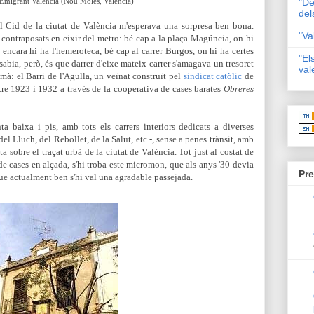
'Emigrant Valencià (Nou Moles, València)
"De
del
l Cid de la ciutat de València m'esperava una sorpresa ben bona.
"Va
contraposats en eixir del metro: bé cap a la plaça Magúncia, on hi
i enc
ara hi ha l'hemeroteca, bé cap al carrer Burgos, on hi ha certes
"El
sabia, pe
rò, és que darrer d
'eixe mateix carrer s'amagava un tresoret
val
mà: el Barri de l'Agulla, un veïnat construït pel
sindicat catòlic
de
tre 1923 i 1932 a través de la cooperativa de cases barates
Obreres
nta baixa i pis,
amb tots els carrers interiors dedicats a diverses
del Lluch, del Rebollet, de la Salut, etc.-,
sense a penes trànsit,
amb
m
ta sobre el traçat urbà d
e la ciutat de València. Tot just al costat de
de cases en alçada, s'hi troba este micromon, que
als anys '30 devia
Pre
que actualment ben s'hi val una agradable passejada.