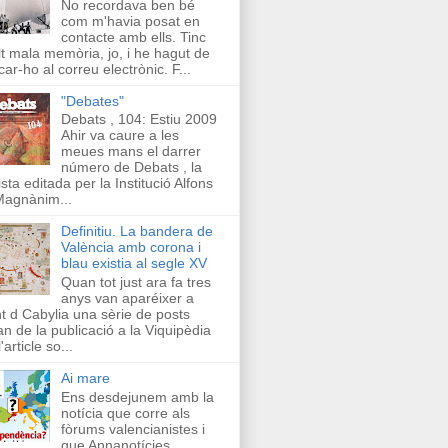
No recordava ben bé
com m'havia posat en
contacte amb ells. Tinc
t mala memòria, jo, i he hagut de
car-ho al correu electrònic. F...
"Debates"
Debats , 104: Estiu 2009
Ahir va caure a les
meues mans el darrer
número de Debats , la
ista editada per la Institució Alfons
Magnànim...
Definitiu. La bandera de
València amb corona i
blau existia al segle XV
Quan tot just ara fa tres
anys van aparéixer a
t d Cabylia una sèrie de posts
an de la publicació a la Viquipèdia
'article so...
Ai mare
Ens desdejunem amb la
notícia que corre als
fòrums valencianistes i
que Annanotícies