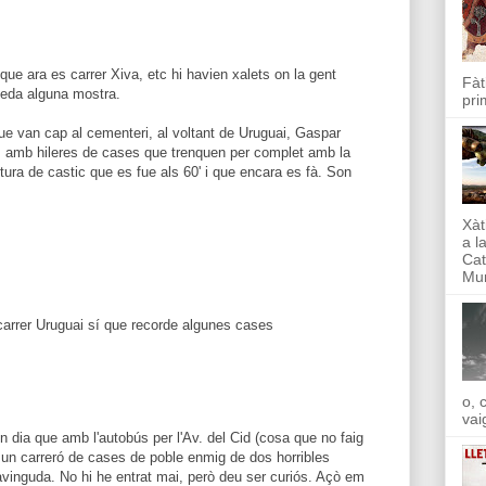
 que ara es carrer Xiva, etc hi havien xalets on la gent
Fàt
ueda alguna mostra.
pri
ue van cap al cementeri, al voltant de Uruguai, Gaspar
es amb hileres de cases que trenquen per complet amb la
ctura de castic que es fue als 60' i que encara es fà. Son
Xàt
a l
Cat
Mun
 carrer Uruguai sí que recorde algunes cases
o, 
vai
n dia que amb l'autobús per l'Av. del Cid (cosa que no faig
un carreró de cases de poble enmig de dos horribles
 avinguda. No hi he entrat mai, però deu ser curiós. Açò em