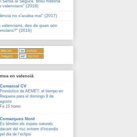
l Sénia al Segura. Breu història
s valencians" (2018)
lència no s'acaba mai" (2017)
s valencians, des de quan són
encians?" (2016)
msa en valencià
Comarcal CV
Pronóstico de AEMET: el tiempo en
Requena para el domingo 9 de
agosto
Fa 15 hores
Comarques Nord
Es blinden els espais naturals
davant del risc extrem d’incendis
pel dia de l’eclipsi