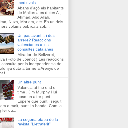
medievals
Abans d'açò els habitants
de Mallorca es deien Ali,
Ahmad, Abd Allah,
ima, Nuza, Mariam, etc. En un dels
mers volums publicats sob...
Un pas avant... i dos
arrere? Reaccions
valencianes a les
consultes catalanes
Mirador de Bellveret,
iva (Foto de Joanot ) Les reaccions
a consulta per la independència de
alunya duta a terme a Arenys de
t f...
Un altre punt
Valencia at the end of
time , Jim Murphy Hui
pose un altre punt.
Espere que punt i seguit,
com a molt, punt i a banda. Com ja
g fer qu...
La segona etapa de la
revista "Lletraferit"