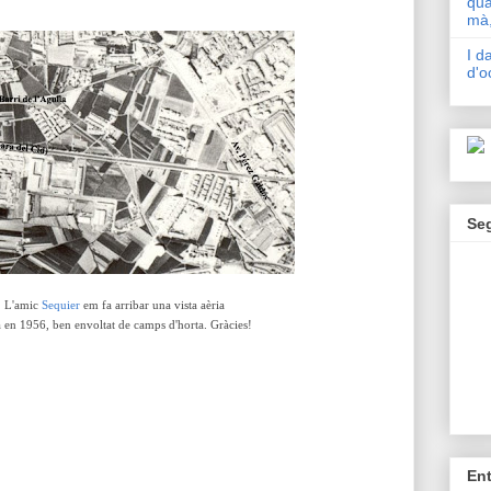
qua
mà,
I d
d'o
Se
:
L'amic
Sequier
em fa arribar una vista aèria
la en 1956, ben envoltat de camps d'horta. Gràcies!
En