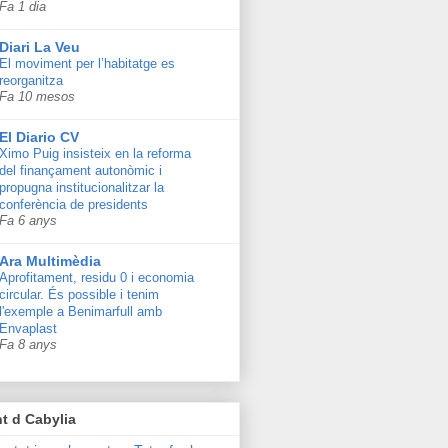
Fa 1 dia
Diari La Veu
El moviment per l’habitatge es
reorganitza
Fa 10 mesos
El Diario CV
Ximo Puig insisteix en la reforma
del finançament autonòmic i
propugna institucionalitzar la
conferència de presidents
Fa 6 anys
Ara Multimèdia
Aprofitament, residu 0 i economia
circular. És possible i tenim
l'exemple a Benimarfull amb
Envaplast
Fa 8 anys
t d Cabylia