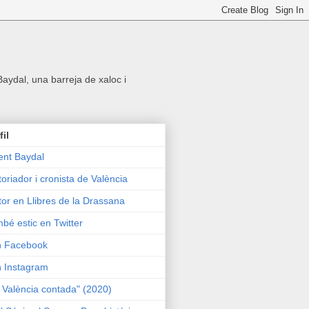
 Baydal, una barreja de xaloc i
fil
ent Baydal
toriador i cronista de València
tor en Llibres de la Drassana
bé estic en Twitter
n Facebook
n Instagram
 València contada" (2020)