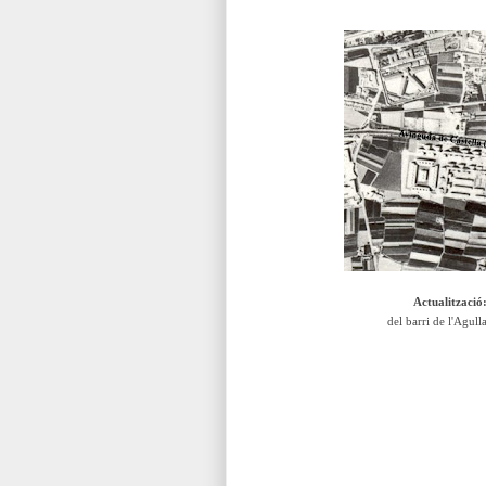
Actualització
del barri de l'Agul