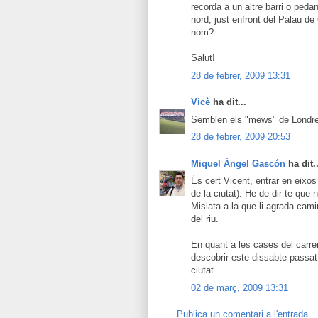
recorda a un altre barri o pedan
nord, just enfront del Palau d
nom?
Salut!
28 de febrer, 2009 13:31
Vicè
ha dit...
Semblen els "mews" de Londres.
28 de febrer, 2009 20:53
Miquel Àngel Gascón
ha dit..
És cert Vicent, entrar en eixos
de la ciutat). He de dir-te que
Mislata a la que li agrada cam
del riu.
En quant a les cases del carre
descobrir este dissabte passat
ciutat.
02 de març, 2009 13:31
Publica un comentari a l'entrada