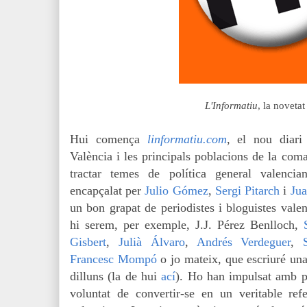
L'Informatiu
, la novetat
Hui comença
linformatiu.com
, el nou diari 
València i les principals poblacions de la coma
tractar temes de política general valencian
encapçalat per
Julio Gómez
,
Sergi Pitarch
i
Jua
un bon grapat de periodistes i bloguistes valen
hi serem, per exemple, J.J. Pérez Benlloch,
Gisbert
,
Julià Álvaro
,
Andrés Verdeguer
,
Francesc Mompó
o jo mateix, que escriuré un
dilluns (la de hui
ací
). Ho han impulsat amb pr
voluntat de convertir-se en un veritable ref