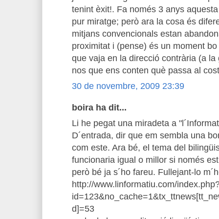
tenint èxit!. Fa només 3 anys aquesta
pur miratge; però ara la cosa és difere
mitjans convencionals estan abandonan
proximitat i (pense) és un moment bo p
que vaja en la direcció contrària (a l
nos que ens conten què passa al costat
30 de novembre, 2009 23:39
boira ha dit...
Li he pegat una miradeta a "l´Informat
D´entrada, dir que em sembla una bona
com este. Ara bé, el tema del bilingü
funcionaria igual o millor si només est
però bé ja s´ho fareu. Fullejant-lo m´
http://www.linformatiu.com/index.php
id=123&no_cache=1&tx_ttnews[tt_ne
d]=53