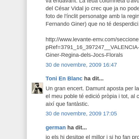
va endavant. La teua columneta d'avui.
del César Vidal jo crec que ja no pod
foto de l'ínclit personatge amb la regin
Fernando Giner) que no té desperdici.
http://www.levante-emv.com/secciones
pRef=3791_16_397247__VALENCIA-P
Giner-Regina-dels-Jocs-Florals
30 de novembre, 2009 16:47
Toni En Blanc
ha dit...
Un gran encert. Damunt aposta per la 
el meu poble té edició pròpia i tot, a
així que fantàstic.
30 de novembre, 2009 17:05
german
ha dit...
jo els hi desitge el millor i si ho fan