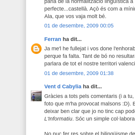
parla de la normalització lingüística a
perfecte...castellà. Açò és com a míni
Ala, que vos vaja molt bé.
01 de desembre, 2009 00:05
Ferran
ha dit...
Ja me'l he fullejat i vos done l'enhor
perque fa falta. Tant de bó no resulta
parlara de tot el nostre territori valen
01 de desembre, 2009 01:38
Vent d Cabylia
ha dit...
Gràcies a tots pels comentaris (i a tu
foto que m'ha provocat malsons :D). 
deixar ben clar que jo no tinc cap pod
L'Informatiu
. Sóc un simple col·laborad
No puc fer res sobre el bilingüisme d