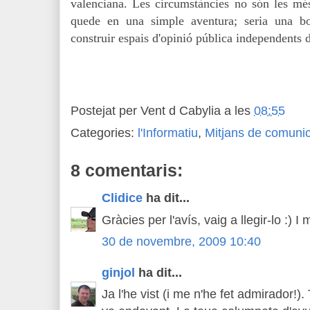
valenciana. Les circumstàncies no són les mé
quede en una simple aventura; seria una b
construir espais d'opinió pública independents 
Postejat per
Vent d Cabylia
a les
08:55
Categories:
l'Informatiu
,
Mitjans de comuni
8 comentaris:
Clidice
ha dit...
Gràcies per l'avís, vaig a llegir-lo :) I m
30 de novembre, 2009 10:40
ginjol
ha dit...
Ja l'he vist (i me n'he fet admirador!).