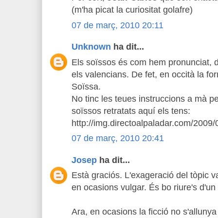
(m'ha picat la curiositat golafre)
07 de març, 2010 20:11
Unknown
ha dit...
Els soïssos és com hem pronunciat, de
els valencians. De fet, en occità la fo
Soïssa.
No tinc les teues instruccions a mà pe
soïssos retratats aquí els tens:
http://img.directoalpaladar.com/2009
07 de març, 2010 20:41
Josep
ha dit...
Està graciós. L'exageració del tòpic va
en ocasions vulgar. És bo riure's d'un 
Ara, en ocasions la ficció no s'allunya 