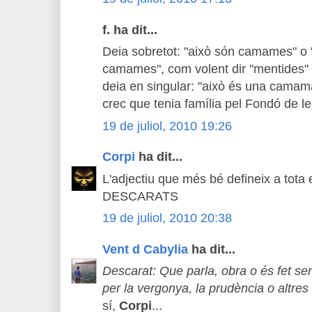
f. ha dit...
Deia sobretot: "això són camames" o
camames", com volent dir "mentides"
deia en singular: "això és una camam
crec que tenia família pel Fondó de l
19 de juliol, 2010 19:26
Corpi
ha dit...
L'adjectiu que més bé defineix a tota e
DESCARATS
19 de juliol, 2010 20:38
Vent d Cabylia
ha dit...
Descarat: Que parla, obra o és fet se
per la vergonya, la prudència o altres
sí,
Corpi
...