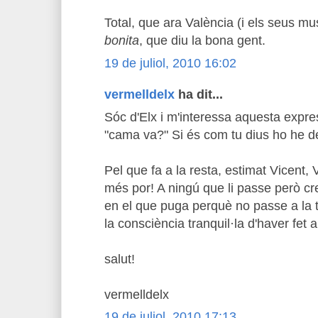
Total, que ara València (i els seus m
bonita
, que diu la bona gent.
19 de juliol, 2010 16:02
vermelldelx
ha dit...
Sóc d'Elx i m'interessa aquesta expr
"cama va?" Si és com tu dius ho he d
Pel que fa a la resta, estimat Vicent,
més por! A ningú que li passe però cre
en el que puga perquè no passe a la ter
la consciència tranquil·la d'haver fet 
salut!
vermelldelx
19 de juliol, 2010 17:13