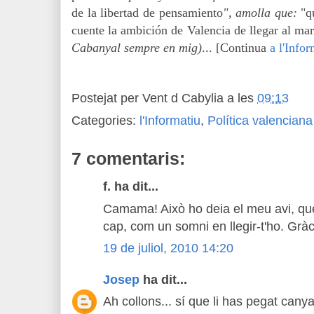
de la libertad de pensamiento
",
amolla que:
"q
cuente la ambición de Valencia de llegar al ma
Cabanyal sempre en mig)
.
..
[Continua
a l'Infor
Postejat per
Vent d Cabylia
a les
09:13
Categories:
l'Informatiu
,
Política valenciana
7 comentaris:
f. ha dit...
Camama! Això ho deia el meu avi, que 
cap, com un somni en llegir-t'ho. Gràc
19 de juliol, 2010 14:20
Josep
ha dit...
Ah collons... sí que li has pegat canya