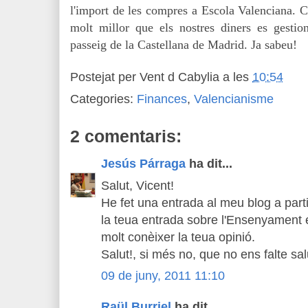
l'import de les compres a Escola Valenciana.
molt millor que els nostres diners es gesti
passeig de la Castellana de Madrid. Ja sabeu!
Postejat per
Vent d Cabylia
a les
10:54
Categories:
Finances
,
Valencianisme
2 comentaris:
Jesús Párraga
ha dit...
Salut, Vicent!
He fet una entrada al meu blog a parti
la teua entrada sobre l'Ensenyament 
molt conèixer la teua opinió.
Salut!, si més no, que no ens falte sal
09 de juny, 2011 11:10
Raül Burriel
ha dit...