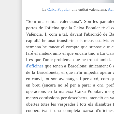
La
Caixa Popular
, una entitat valenciana.
Ací
"Som una entitat valenciana". Són les paraules
portes de l'oficina que la Caixa Popular té al 
València. I, com a tal, davant l'absorció de B
cap allà he anat transferint els meus estalvis 
setmana he tancat el compte que supose que a
faré el mateix amb el que encara tinc a La Cai
I és que l'únic problema que he trobat amb la
d'oficines
que tenen a Barcelona: únicament 6 en
de la Barceloneta, el que m'hi impedia operar 
en canvi, tot són avantatges i per això, com q
en breu (encara no sé per a parar a on), pref
operacions en la mateixa Caixa Popular: meny
menys comissions per descoberts, atenció en v
obertes totes les vesprades i tots els dissabtes 
cooperativa i una completa
xarxa d'oficine