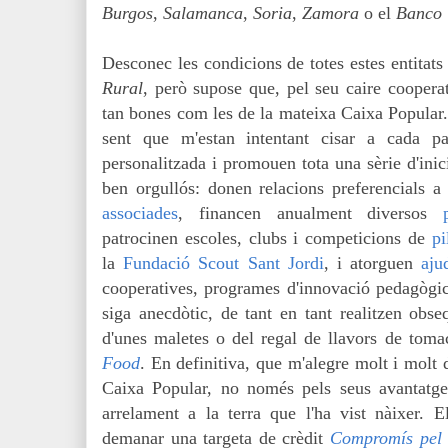
Burgos
,
Salamanca
,
Soria
,
Zamora
o el
Banco 
Desconec les condicions de totes estes entitat
Rural
, però supose que, pel seu caire cooperat
tan bones com les de la mateixa Caixa Popular.
sent que m'estan intentant cisar a cada p
personalitzada i promouen tota una sèrie d'inici
ben orgullós: donen relacions preferencials
associades
, financen anualment diversos
patrocinen escoles, clubs i competicions de
pi
la
Fundació Scout Sant Jordi
, i atorguen
aju
cooperatives, programes d'innovació pedagògi
siga anecdòtic, de tant en tant realitzen obseq
d'unes maletes o del regal de llavors de toma
Food
. En definitiva, que m'alegre molt i molt 
Caixa Popular, no només pels seus avantatge
arrelament a la terra que l'ha vist nàixer. 
demanar una targeta de crèdit
Compromís pel 