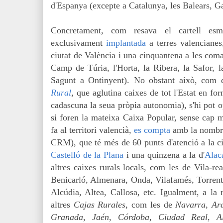
d'Espanya (excepte a Catalunya, les Balears, Gal
Concretament, com resava el cartell esm
exclusivament
implantada
a terres valencianes
ciutat de València i una cinquantena a les co
Camp de Túria, l'Horta, la Ribera, la Safor, l
Sagunt a Ontinyent). No obstant això, com
Rural
, que aglutina caixes de tot l'Estat en f
cadascuna la seua pròpia autonomia), s'hi pot o
si foren la mateixa Caixa Popular, sense cap 
fa al territori valencià,
es compta
amb
la nombr
CRM), que
té més de 60 punts d'atenció a la c
Castelló de la Plana
i una quinzena a la d'
Alac
altres caixes rurals locals, com les de
Vila-rea
Benicarló, Almenara, Onda, Vilafamés, Torrent,
Alcúdia, Altea, Callosa, etc.
Igualment, a la 
altres
Cajas Rurales
, com les de
Navarra
,
Ar
Granada
,
Jaén
,
Córdoba
,
Ciudad Real
,
A