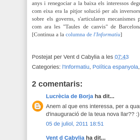
anys i renegociar a la baixa els interessos degu
com eixa era la pitjor solució per als inversor
sobre els governs, s'articularen mecanismes pe
com ara les "Taules de canvis" de Barcelon
[Continua a la
columna de
l'Informatiu
]
Postejat per
Vent d Cabylia
a les
07:43
Categories:
l'Informatiu
,
Política espanyola
2 comentaris:
Lucrècia de Borja
ha dit...
Anem al que ens interessa, per a quan
d'inauguració de la teua nova llar?? :)
05 de juliol, 2011 18:51
Vent d Cabylia
ha dit...