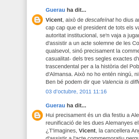
Guerau
ha dit...
Vicent
, això de
descafeïnat
ho dius a
cap cap que el president de tots els 
autoritat institucional, se'n vaja a jug
d'assistir a un acte solemne de les Co
qualsevol, sinó precisament la comme
casualitat- dels tres segles exactes d
trascendental per a la història del Pob
d'Almansa. Això no ho entén ningú, ni 
Ben bé podem dir que
Valencia is diff
03 d’octubre, 2011 11:16
Guerau
ha dit...
Hui precisament és un dia festiu a Al
reunificació de les dues Alemanyes el
¿T'imagines,
Vicent
, la cancellera A
d'assistir a l'acte commemoratiu perqu