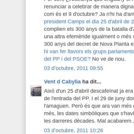
renunciar a celebrar de manera digna 
com és el 9 d'octubre? Ja n'hi ha d'a
president Camps el dia 25 d'abril de 
complien els 300 anys de la batalla 
una altra efemèride igualment o més si
300 anys del decret de Nova Planta e
hi van fer llavors els grups parlamenta
del PP i del PSOE?
No ve de nou.
03 d’octubre, 2011 09:55
Vent d Cabylia
ha dit...
Això d'un 25 d'abril descafeïnat ja e
de l'entrada del PP. I el 29 de juny 
l'amaguen. Però és que ara van més e
més, les dates simbòliques que s'havie
les darreres dècades. Mal acabarem..
03 d’octubre, 2011 10:26