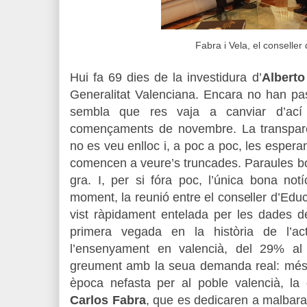
Fabra i Vela, el conseller
Hui fa 69 dies de la investidura d’
Alberto
Generalitat Valenciana. Encara no han pas
sembla que res vaja a canviar d’ac
començaments de novembre. La transparè
no es veu enlloc i, a poc a poc, les esperan
comencen a veure’s truncades. Paraules bo
gra. I, per si fóra poc, l’única bona not
moment, la reunió entre el conseller d’Educ
vist ràpidament entelada per les dades d
primera vegada en la història de l’ac
l’ensenyament en valencià, del 29% al
greument amb la seua demanda real: més 
època nefasta per al poble valencià, l
Carlos Fabra
, que es dedicaren a malbarat