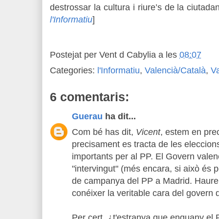
destrossar la cultura i riure’s de la ciutad
l'Informatiu
]
Postejat per
Vent d Cabylia
a les
08:07
Categories:
l'Informatiu
,
Valencià/Català
,
V
6 comentaris:
Guerau
ha dit...
Com bé has dit,
Vicent
, estem en pre
precisament es tracta de les eleccion
importants per al PP. El Govern valen
"intervingut" (més encara, si això és p
de campanya del PP a Madrid. Haure
conéixer la veritable cara del govern 
Per cert, ¿t'estranya que enguany el 