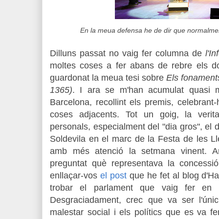
En la meua defensa he de dir que normalment 
Dilluns passat no vaig fer columna de
l'I
moltes coses a fer abans de rebre els 
guardonat la meua tesi sobre
Els fonaments
1365)
. I ara se m'han acumulat quasi 
Barcelona, recollint els premis, celebrant-
coses adjacents. Tot un goig, la verit
personals, especialment del "dia gros", el 
Soldevila en el marc de la Festa de les Ll
amb més atenció la setmana vinent. Ar
preguntat què representava la concessi
enllaçar-vos
el post
que he fet al blog d'H
trobar el parlament que vaig fer en 
Desgraciadament, crec que va ser l'únic 
malestar social i els polítics que es va fe