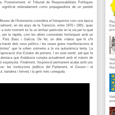
a. Posteriorment, el Tribunal de Responsabilitats Polítiques
a significat reiteradament
como propagandista de un partido
el Museu de l'Autonomia considera el franquisme com una època
Reg
Est
cialment, en els anys de la Transició, entre 1976 i 1981, quan
pre
r a este moment es fa un èmfasi particular en la via per la qual
, per la ràpida, com les altres comunitats històriques amb un
, País Basc i Galícia. De fet, un dels vídeos que hi s'hi
 través dels seus polítics i les seues grans manifestacions al
ntristes" que la volien sotmetre a la via autonòmica lenta. La
l'aprovació d'un Estatut de primera. I en este sentit, pel que fa
hi destaca que Andalusia compta actualment amb el màxim de
Vai
ió espanyola. Finalment, l'exposició permanent acaba amb uns
teo
s: les institucions (edificis del Parlament, el Govern i el
Nad
cut, bandera i himne) i la gent més coneguda.
Val
pos