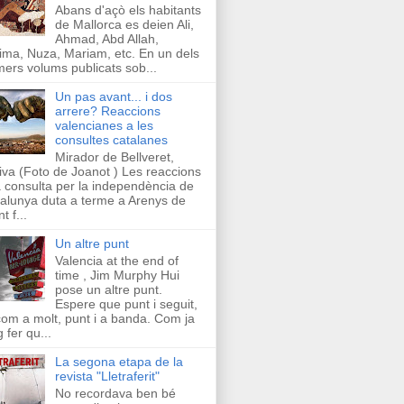
Abans d'açò els habitants
de Mallorca es deien Ali,
Ahmad, Abd Allah,
ima, Nuza, Mariam, etc. En un dels
mers volums publicats sob...
Un pas avant... i dos
arrere? Reaccions
valencianes a les
consultes catalanes
Mirador de Bellveret,
iva (Foto de Joanot ) Les reaccions
a consulta per la independència de
alunya duta a terme a Arenys de
t f...
Un altre punt
Valencia at the end of
time , Jim Murphy Hui
pose un altre punt.
Espere que punt i seguit,
com a molt, punt i a banda. Com ja
g fer qu...
La segona etapa de la
revista "Lletraferit"
No recordava ben bé