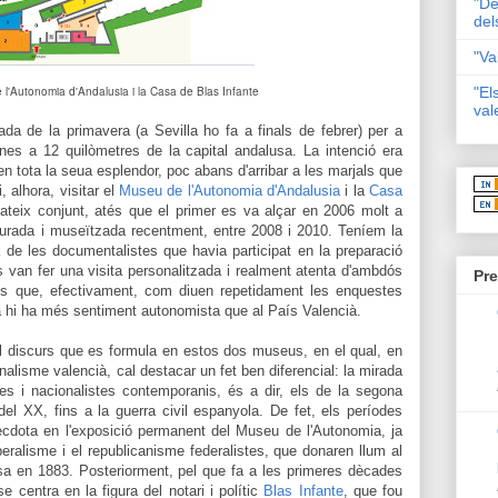
"De
del
"Va
 l'Autonomia d'Andalusia i la Casa de Blas Infante
"El
val
ada de la primavera (a Sevilla ho fa a finals de febrer) per a
nes a 12 quilòmetres de la capital andalusa. La intenció era
en tota la seua esplendor, poc abans d'arribar a les marjals que
i, alhora,
visitar el
Museu de l'Autonomia d'Andalusia
i la
Casa
teix conjunt, atés que el primer es va alçar en 2006 molt a
aurada i museïtzada recentment, entre 2008 i 2010. Teníem la
de les documentalistes que havia participat en la preparació
 van fer una visita personalitzada i realment atenta d'ambdós
Pre
 és que, efectivament, com diuen repetidament les enquestes
 hi ha més sentiment autonomista que al País Valencià.
l discurs que es formula en estos dos museus, en el qual, en
onalisme valencià, cal destacar un fet ben diferencial: la mirada
es i nacionalistes contemporanis, és a dir, els de la segona
del XX, fins a la guerra civil espanyola. De fet, els períodes
ècdota en l'exposició permanent del Museu de l'Autonomia, ja
ralisme i el republicanisme federalistes, que donaren llum al
usa en 1883. Posteriorment, pel que fa a les primeres dècades
e centra en la figura del notari i polític
Blas Infante
, que fou