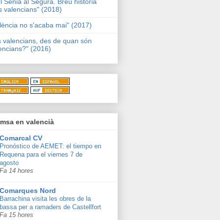
l Sénia al Segura. Breu història
s valencians" (2018)
lència no s'acaba mai" (2017)
s valencians, des de quan són
encians?" (2016)
msa en valencià
Comarcal CV
Pronóstico de AEMET: el tiempo en
Requena para el viernes 7 de
agosto
Fa 14 hores
Comarques Nord
Barrachina visita les obres de la
bassa per a ramaders de Castellfort
Fa 15 hores