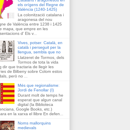
els orígens del Regne de
València (1240-1425)
La colonització catalana i
aragonesa del nou
ne de València entre 1238 i 1425
e mapa, que empre en les
sentacions d' Els v...
Vives, potser. Català, en
català i perseguit per la
llengua, sembla que no
Llatzeret de Tormos, dels
Tormos de tota la vida
g dir que tractaria de llegir les
ries de Bilbeny sobre Colom estos
als, però no ...
Més que regionalisme:
Jordi de Fenollar (I)
Durant molt de temps he
esperat que algun canal
digital (la Biblioteca
enciana, Google Books, etc.)
ara en la xarxa el llibre En defen...
Noms mallorquins
medievals