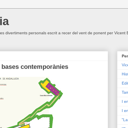
ia
ltres divertiments personals escrit a recer del vent de ponent per Vicent
Per
Vic
 bases contemporànies
His
Edi
Tam
I e
I e
"La