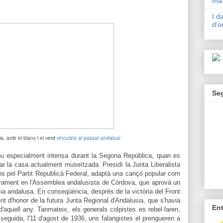
mà,
I d
d'o
Se
a, amb el blanc i el verd
vinculats al passat andalusí
 fou especialment intensa durant la Segona República, quan es
lçar la casa actualment museïtzada. Presidí la Junta Liberalista
ons pel Partit Republicà Federal, adaptà una cançó popular com
ivament en l'Assemblea andalusista de Còrdova, que aprovà un
mia andalusa. En conseqüència, després de la victòria del Front
t d'honor de la futura Junta Regional d'Andalusia, que s'havia
En
aquell any. Tanmateix, els generals colpistes es rebel·laren,
 seguida, l'11 d'agost de 1936, uns falangistes el prengueren a