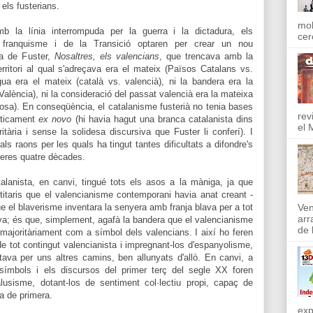
els fusterians.
mol
 la línia interrompuda per la guerra i la dictadura, els
cer
r franquisme i de la Transició optaren per crear un nou
ra de Fuster,
Nosaltres, els valencians
, que trencava amb la
 territori al qual s'adreçava era el mateix (Països Catalans vs.
ua era el mateix (català vs. valencià), ni la bandera era la
València), ni la consideració del passat valencià era la mateixa
oriosa). En conseqüència, el catalanisme fusterià no tenia bases
rev
cticament
ex novo
(hi havia hagut una branca catalanista dins
el 
itària i sense la solidesa discursiva que Fuster li conferí). I
ls raons per les quals ha tingut tantes dificultats a difondre's
rreres quatre dècades.
talanista, en canvi, tingué tots els asos a la màniga, ja que
itaris que el valencianisme contemporani havia anat creant -
e el blaverisme inventara la senyera amb franja blava per a tot
Ven
arr
nya; és que, simplement, agafà la bandera que el valencianisme
de l
t majoritàriament com a símbol dels valencians. I així ho feren
e tot contingut valencianista i impregnant-los d'espanyolisme,
ava per uns altres camins, ben allunyats d'allò. En canvi, a
 símbols i els discursos del primer terç del segle XX foren
alusisme, dotant-los de sentiment col·lectiu propi, capaç de
a de primera.
exp