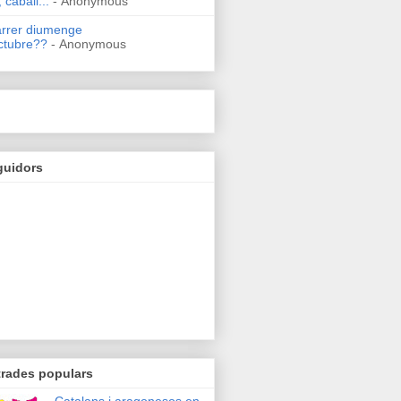
 caball...
- Anonymous
arrer diumenge
ctubre??
- Anonymous
guidors
trades populars
Catalans i aragonesos en