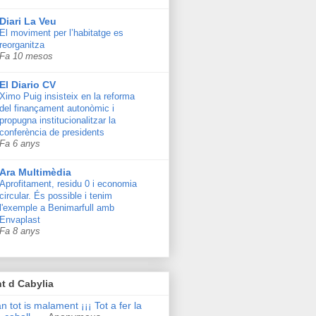
Diari La Veu
El moviment per l’habitatge es
reorganitza
Fa 10 mesos
El Diario CV
Ximo Puig insisteix en la reforma
del finançament autonòmic i
propugna institucionalitzar la
conferència de presidents
Fa 6 anys
Ara Multimèdia
Aprofitament, residu 0 i economia
circular. És possible i tenim
l'exemple a Benimarfull amb
Envaplast
Fa 8 anys
t d Cabylia
n tot is malament ¡¡¡ Tot a fer la