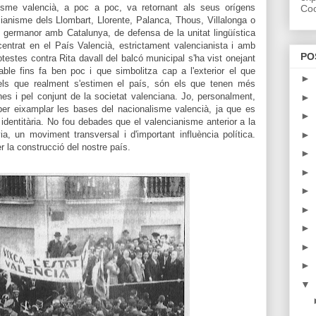
lisme valencià,
a poc a poc,
va retornant als seus orígens
Coo
ianisme dels Llombart, Llorente, Palanca, Thous, Villalonga o
germanor amb Catalunya, de defensa de la unitat lingüística
 centrat en el País Valencià, estrictament valencianista i amb
PO
testes contra Rita davall del balcó municipal s'ha vist onejant
ble fins fa ben poc i que simbolitza cap a l'exterior el que
►
 els que realment s'estimen el país, són els que tenen més
nes i pel conjunt de la societat valenciana. J
o, personalment,
►
per eixamplar les bases del nacionalisme valencià, ja que es
►
 identitària. No fou debades que el valencianisme anterior a la
►
via, un moviment transversal i d'important influència política.
r la construcció del nostre país.
►
►
►
►
►
►
►
▼