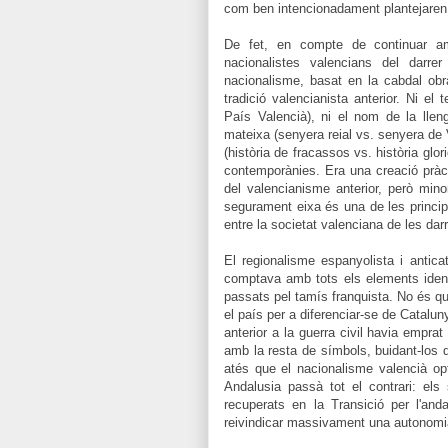
com ben intencionadament plantejaren 
De fet, en compte de continuar amb
nacionalistes valencians del darre
nacionalisme, basat en la cabdal ob
tradició valencianista anterior. Ni el
País Valencià), ni el nom de la lleng
mateixa (senyera reial vs. senyera de 
(història de fracassos vs. història gl
contemporànies. Era una creació prà
del valencianisme anterior, però minor
segurament eixa és una de les principa
entre la societat valenciana de les da
El regionalisme espanyolista i antica
comptava amb tots els elements ident
passats pel tamís franquista. No és qu
el país per a diferenciar-se de Catalu
anterior a la guerra civil havia empra
amb la resta de símbols, buidant-los d
atés que el nacionalisme valencià opt
Andalusia passà tot el contrari: els
recuperats en la Transició per l'and
reivindicar massivament una autonomi