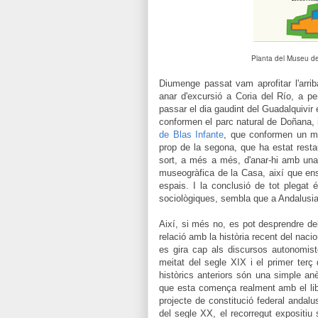
Planta del Museu de
Diumenge passat vam aprofitar l'arrib
anar d'excursió a Coria del Río, a pe
passar el dia gaudint del Guadalquivir 
conformen el parc natural de Doñana, 
de Blas Infante
, que conformen un ma
prop de la segona, que ha estat rest
sort, a més a més, d'anar-hi amb una 
museogràfica de la Casa, així que ens
espais. I la conclusió de tot plegat
sociològiques, sembla que a Andalusia
Així, si més no, es pot desprendre de
relació amb la història recent del naci
es gira cap als discursos autonomist
meitat del segle XIX i el primer terç 
històrics anteriors són una simple an
que esta comença realment amb el libe
projecte de constitució federal andal
del segle XX, el recorregut expositiu s