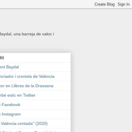
 Baydal, una barreja de xaloc i
fil
ent Baydal
toriador i cronista de València
tor en Llibres de la Drassana
bé estic en Twitter
n Facebook
n Instagram
 València contada" (2020)