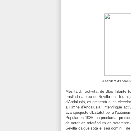
La bandera d'Andalusi
Més tard, l'activitat de Blas Infante
traslladà a prop de Sevilla i es féu a
d'Andalusia, es presentà a les elecci
a Himne d'Andalusia i intervingué act
avantprojecte d'Estatut per a l'autono
Popular en 1936 fou proclamat presiden
de votar en referèndum en setembre d'
Sevilla caigué sota el seu domini i de