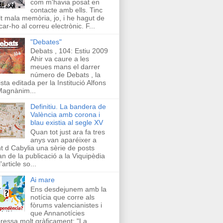
com m'havia posat en
contacte amb ells. Tinc
t mala memòria, jo, i he hagut de
car-ho al correu electrònic. F...
"Debates"
Debats , 104: Estiu 2009
Ahir va caure a les
meues mans el darrer
número de Debats , la
ista editada per la Institució Alfons
Magnànim...
Definitiu. La bandera de
València amb corona i
blau existia al segle XV
Quan tot just ara fa tres
anys van aparéixer a
t d Cabylia una sèrie de posts
an de la publicació a la Viquipèdia
'article so...
Ai mare
Ens desdejunem amb la
notícia que corre als
fòrums valencianistes i
que Annanotícies
ressa molt gràficament: "La