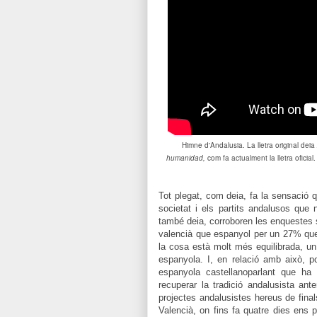
Himne d'Andalusia. La lletra original deia
humanidad,
com fa actualment la lletra oficia
Tot plegat, com deia, fa la sensació q
societat i els partits andalusos que
també deia, corroboren les enquestes
valencià que espanyol per un 27% qu
la cosa està molt més equilibrada, 
espanyola. I, en relació amb això, p
espanyola castellanoparlant que ha
recuperar la tradició andalusista ante
projectes andalusistes hereus de final
Valencià, on fins fa quatre dies ens 