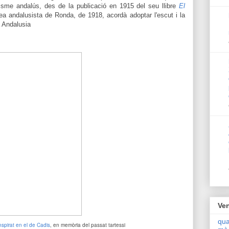
alisme andalús, des de la publicació en 1915 del seu llibre
El
a andalusista de Ronda, de 1918, acordà adoptar l'escut i la
a Andalusia
Ven
qua
nspirat en el de Cadis
, en memòria del passat tartessi