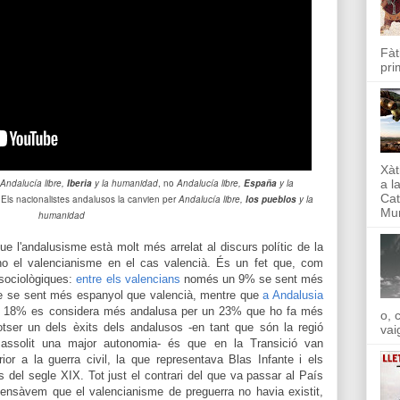
Fàt
pri
Xàt
a l
Andalucía libre,
Iberia
y la humanidad
, no
Andalucía libre,
España
y la
Cat
l. Els nacionalistes andalusos la canvien per
Andalucía libre,
los pueblos
y la
Mun
humanidad
ue l'andalusisme està molt més arrelat al discurs polític de la
 no el valencianisme en el cas valencià. És un fet que, com
 sociològiques:
entre els valencians
només un 9% se sent més
e se sent més espanyol que valencià, mentre que
a Andalusia
un 18% es considera més andalusa per un 23% que ho fa més
o, 
otser un dels èxits dels andalusos -en tant que són la regió
vai
 assolit una major autonomia- és que en la Transició van
rior a la guerra civil, la que representava Blas Infante i els
s del segle XIX. Tot just el contrari del que va passar al País
pensàvem que el valencianisme de preguerra no havia existit,