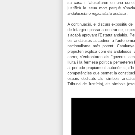
sa casa i l'afusellaren en una cunet
justificà la seua mort perquè s'havi
andalucista o regionalista andaluz
.
A continuació, el discurs expositiu d
de letargia i passa a centrar-se, espe
s'acabà aprovant l'Estatut andalús. Pe
els andalusos accediren a l'autonomia
nacionalisme més potent: Catalunya
projecten explica com els andalusos, a
carrer, s'enfrontaren als "governs ce
lluita i la fermesa política permeteren 
al període pròpiament autonòmic, s'
competències que permet la constituc
espais dedicats als símbols andaluso
Tribunal de Justícia), els símbols (es