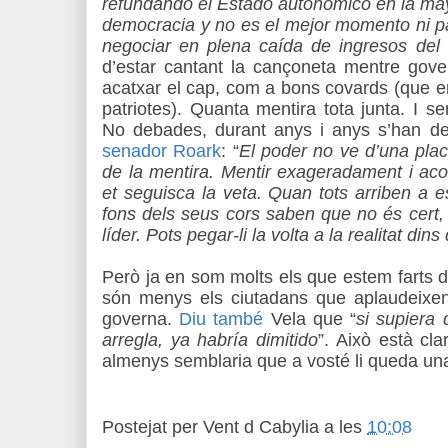
refundando el Estado autonómico en la mayo
democracia y no es el mejor momento ni p
negociar en plena caída de ingresos del
d’estar cantant la cançoneta mentre gov
acatxar el cap, com a bons covards (que e
patriotes). Quanta mentira tota junta. I 
No debades, durant anys i anys s’han de
senador Roark
: “
El poder no ve d’una plac
de la mentira. Mentir exageradament i aco
et seguisca la veta. Quan tots arriben a 
fons dels seus cors saben que no és cert, 
líder. Pots pegar-li la volta a la realitat din
Però ja en som molts els que estem farts 
són menys els ciutadans que aplaudeixen 
governa.
Diu també
Vela que “
si supiera 
arregla, ya habría dimitido
”. Això està clar
almenys semblaria que a vosté li queda una
Postejat per
Vent d Cabylia
a les
10:08