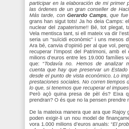
participar en la elaboración de mi primer
las órdenes de un gran conseller de Ha
Más tarde, con
Gerardo Camps
, que fue
grans han sigut tots! Ja ho deia Camps: el
nuclear del zapaterisme!! Bé, tot plegat,
Vela mentisca tant, si ell mateix va dir l’e
seria un “suïcidi econòmic” i uns mesos d
Ara bé, canvia d’opinió per al que vol, perq
recuperar l’Impost del Patrimoni, amb el 
milions d’euros entre les 19.000 famílies
que: “
Todavía no. Hemos de analizar m
cuenta que hay que preservar un Estado 
desde el punto de vista económico. Lo imp
prestaciones sociales. No corren tiempos d
lo que, si tenemos que recuperar el impues
Però açò quina presa de pèl és? Eixa q
prendran? O és que no la pensen prendre 
De la mateixa manera que ara que Rajoy g
poden exigir-li un nou model de finançam
vora 1.000 milions d’euros anuals: “
El pro