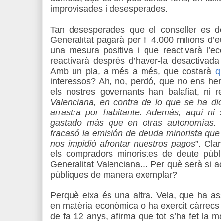
improvisades i desesperades.
Tan desesperades que el conseller es d
Generalitat pagarà per fi 4.000 milions d
una mesura positiva i que reactivarà l’e
reactivarà després d’haver-la desactivad
Amb un pla, a més a més, que costarà
q
interessos? Ah, no, perdó, que no ens he
els nostres governants han balafiat, ni res
Valenciana, en contra de lo que se ha d
arrastra por habitante. Además, aquí ni 
gastado más que en otras autonomías.
fracasó la emisión de deuda minorista que
nos impidió afrontar nuestros pagos
”. Cla
els compradors minoristes de deute públi
Generalitat Valenciana... Per què serà si a
públiques de manera exemplar?
Perquè eixa és una altra. Vela, que ha a
en matèria econòmica o ha exercit càrrecs d
de fa 12 anys, afirma que tot s’ha fet la m