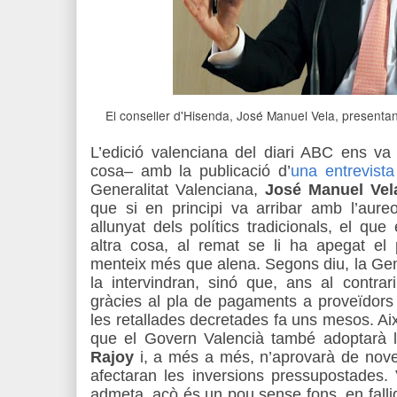
El conseller d'Hisenda, José Manuel Vela, presenta
L’edició valenciana del diari ABC ens va 
cosa‒ amb la publicació d’
una entrevista
Generalitat Valenciana,
José Manuel Vel
que si en principi va arribar amb l’aureo
allunyat dels polítics tradicionals, el qu
altra cosa, al remat se li ha apegat el p
menteix més que alena. Segons diu, la Gener
la intervindran, sinó que, ans al contra
gràcies al pla de pagaments a proveïdors
les retallades decretades fa uns mesos. Així
que el Govern Valencià també adoptarà l
Rajoy
i, a més a més, n’aprovarà de nov
afectaran les inversions pressupostades.
admeta, açò és un pou sense fons, en fall