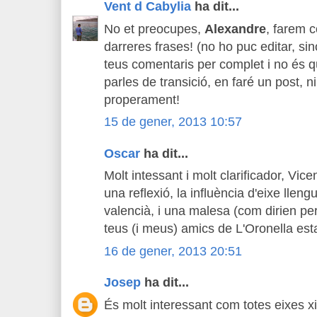
Vent d Cabylia
ha dit...
No et preocupes,
Alexandre
, farem 
darreres frases! (no ho puc editar, sin
teus comentaris per complet i no és qü
parles de transició, en faré un post, n
properament!
15 de gener, 2013 10:57
Oscar
ha dit...
Molt intessant i molt clarificador, V
una reflexió, la influència d'eixe llen
valencià, i una malesa (com dirien per
teus (i meus) amics de L'Oronella est
16 de gener, 2013 20:51
Josep
ha dit...
És molt interessant com totes eixes x