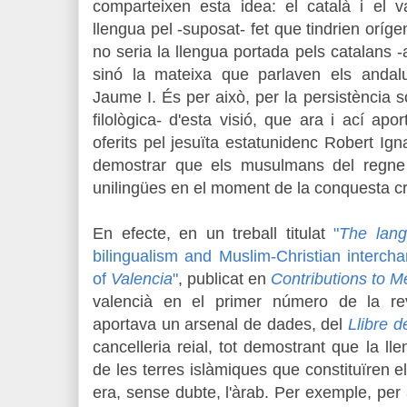
comparteixen esta idea: el català i el v
llengua pel -suposat- fet que tindrien oríge
no seria la llengua portada pels catalans
sinó la mateixa que parlaven els andal
Jaume I. És per això, per la persistència so
filològica- d'esta visió, que ara i ací a
oferits pel jesuïta estatunidenc Robert Ign
demostrar que els musulmans del regne
unilingües en el moment de la conquesta cri
En efecte, en un treball titulat
"
The lang
bilingualism and Muslim
-Christian interc
of
Valencia
"
, publicat en
Contributions to M
valencià en el primer número de la r
aportava un arsenal de dades, del
Llibre d
cancelleria reial, tot demostrant que la 
de les terres islàmiques que constituïren e
era, sense dubte, l'àrab. Per exemple, per 