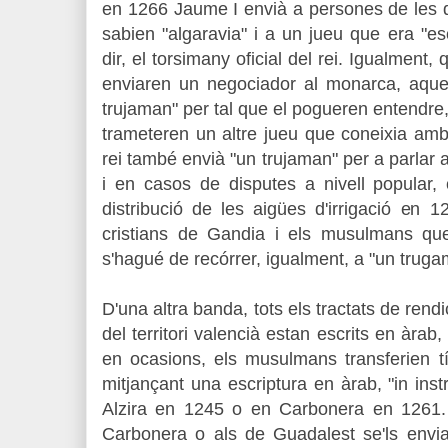
en 1266 Jaume I envià a persones de les q
sabien "algaravia" i a un jueu que era "esc
dir, el torsimany oficial del rei. Igualmen
enviaren un negociador al monarca, aquel
trujaman" per tal que el pogueren entendre,
trameteren un altre jueu que coneixia amb
rei també envià "un trujaman" per a parlar 
i en casos de disputes a nivell popular,
distribució de les aigües d'irrigació e
n 1
cristians de Gandia i els musulmans qu
s'hagué de recórrer, igualment, a "un truga
D'una altra banda, tots els tractats de rend
del territori valencià estan escrits en àrab,
en ocasions, els musulmans transferien tí
mitjançant una escriptura en àrab, "in in
Alzira en 1245 o en Carbonera en 1261
Carbonera o als de Guadalest se'ls env