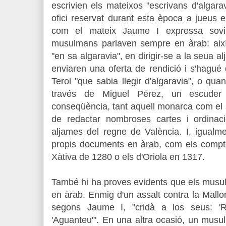
escrivien els mateixos "escrivans d'algarav
ofici reservat durant esta època a jueus 
com el mateix Jaume I expressa sovin
musulmans parlaven sempre en àrab: així 
"en sa algaravia", en dirigir-se a la seua 
enviaren una oferta de rendició i s'hagu
Terol "que sabia llegir d'algaravia", o qu
través de Miguel Pérez, un escuder 
conseqüència, tant aquell monarca com el 
de redactar nombroses cartes i ordinaci
aljames del regne de València. I, igualme
propis documents en àrab, com els compt
Xàtiva de 1280 o els d'Oriola en 1317.
També hi ha proves evidents que els musu
en àrab. Enmig d'un assalt contra la Mall
segons Jaume I, "cridà a los seus: 'R
'Aguanteu'". En una altra ocasió, un musu