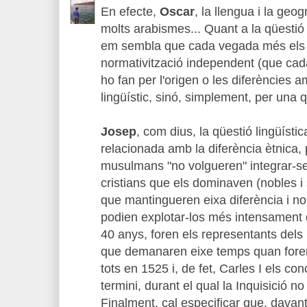
En efecte,
Oscar
, la llengua i la geo
molts arabismes... Quant a la qüestió 
em sembla que cada vegada més els
normativització independent (que ca
ho fan per l'origen o les diferències a
lingüístic, sinó, simplement, per una qü
Josep
, com dius, la qüestió lingüísti
relacionada amb la diferència ètnica
musulmans "no volgueren" integrar-se
cristians que els dominaven (nobles i
que mantingueren eixa diferència i no 
podien explotar-los més intensament q
40 anys, foren els representants del
que demanaren eixe temps quan foren 
tots en 1525 i, de fet, Carles I els co
termini, durant el qual la Inquisició no
Finalment, cal especificar que, davant