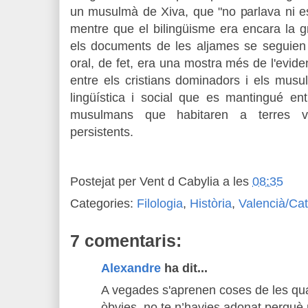
un musulmà de Xiva, que "no parlava ni es
mentre que el bilingüisme era encara la g
els documents de les aljames se seguien e
oral, de fet, era una mostra més de l'evide
entre els
cristians
dominadors
i els musu
lingüística i social que es mantingué ent
musulmans que habitaren a terres va
persistents.
Postejat per
Vent d Cabylia
a les
08:35
Categories:
Filologia
,
Història
,
Valencià/Cat
7 comentaris:
Alexandre
ha dit...
A vegades s'aprenen coses de les qua
òbvies, no te n’havies adonat perquè m