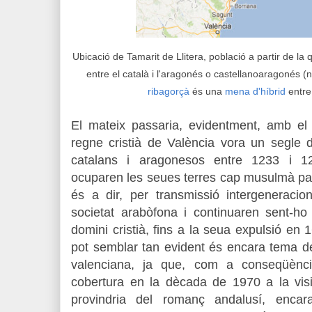
Ubicació de Tamarit de Llitera, població a partir de la q
entre el català i l'aragonés o castellanoaragonés 
ribagorçà
és
una
mena d'h
íbrid
entr
El mateix passaria, evidentment, amb el t
regne cristià de València vora un segle 
catalans i aragonesos entre 1233 i 1
ocuparen les seues terres cap musulmà pa
és a dir, per transmissió intergeneracio
societat arabòfona i continuaren sent-ho
domini cristià, fins a la seua expulsió en
pot semblar tan evident és encara tema de
valenciana, ja que, com a conseqüènci
cobertura en la dècada de 1970 a la visi
provindria del romanç andalusí, encar