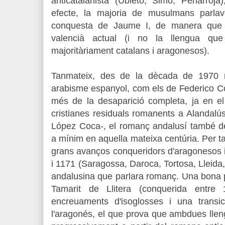
anticatalanista (Ubieto, Simó, Peñarroja
efecte, la majoria de musulmans parl
conquesta de Jaume I, de manera que es
valencià actual (i no la llengua que 
majoritàriament catalans i aragonesos).
Tanmateix, des de la dècada de 1970 n
arabisme espanyol, com els de Federico Co
més de la desaparició completa, ja en el
cristianes residuals romanents a Alandalús
López Coca-, el romanç andalusí també 
a mínim en aquella mateixa centúria. Per t
grans avanços conqueridors d'aragonesos i
i 1171 (Saragossa, Daroca, Tortosa, Lleida, 
andalusina que parlara romanç. Una bona p
Tamarit de Llitera (conquerida entre
encreuaments d'isoglosses i una transic
l'aragonés, el que prova que ambdues llen