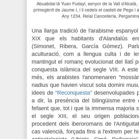
Abuabdal·là Yuan Fudayl, senyor de la Vall d’Alcalà, e
primogènit de Jaume I, i li cedeix el castell de Pego i a
Any 1234.
Reial Cancelleria, Pergamin
Una llarga tradició de l'arabisme espanyo
XIX que els habitants d'Alandalús ere
(Simonet, Ribera, García Gómez). Parla
aculturació, com a llengua culta i de les
mantingut el romanç evolucionat del llatí p
conquesta islàmica del segle VIII. A est
més, els arabistes l'anomenaren "mossàrab
nadius que havien viscut sota domini musu
idees de
"Reconquesta"
desenvolupades pe
a dir, la presència del bilingüisme entre
fefaent que, tot i que la immensa majoria s
el segle XIII, el seu origen poblacion
procedent dels iberoromans de l'Antiguitat.
cas valencià, forçada fins a l'extrem per hi