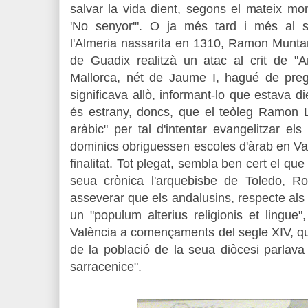
salvar la vida dient, segons el mateix mon
'No senyor'". O ja més tard i més al s
l'Almeria nassarita en 1310, Ramon Muntaner
de Guadix realitzà un atac al crit de "An
Mallorca, nét de Jaume I, hagué de preg
significava allò, informant-lo que estava di
és estrany, doncs, que el teòleg Ramon L
aràbic" per tal d'intentar evangelitzar 
dominics obriguessen escoles d'àrab en Va
finalitat. Tot plegat, sembla ben cert el que
seua crònica l'arquebisbe de Toledo, 
asseverar que els andalusins, respecte als 
un "populum alterius religionis et lingue
València a començaments del segle XIV, qu
de la població de la seua diòcesi parlava
sarracenice".