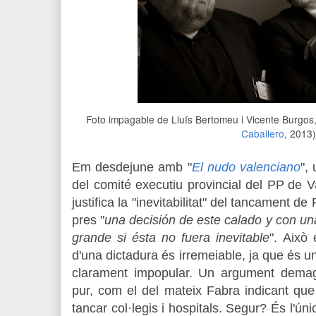
Foto impagable de Lluís Bertomeu i Vicente Burgos
Caballero
, 2013)
Em desdejune amb "
El nudo valenciano
",
del comité executiu provincial del PP
de V
justifica la "inevitabilitat" del tancament 
pres "
una decisión de este calado y con un
grande si ésta no fuera inevitable
". Això
d'una dictadura és irremeiable, ja que és u
clarament impopular. Un argument demag
pur, com el del mateix Fabra indicant qu
tancar col·legis i hospitals. Segur? És l'ún