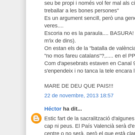
seu be propi i només vol fer mal als c
treballar a les bones persones"
Es un argument sencill, però una gene
veres....
Escoria no es la paraula.... BASURA!
m'ix de dins).
On estan els de la "batalla de valènci
"no mos fareu catalans"?,..... en el PP,
Com d'apesebrats estaven en Canal 9 
s'enpendeix i no tanca la tele encara l
MARE DE DEU QUE PAIS!!!
22 de novembre, 2013 18:57
Héctor
ha dit...
Estic fart de la sacralització d'algun
cap ni peus. El País Valencià serà d'
centre o no serà, però el que està cla