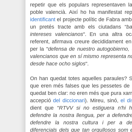
repetir que els populars representaven l
poble valencià. Així ho ha manifestat re
identificant
el projecte polític de Fabra amb
un pretés tracte amb els ciutadans "
b
intereses valencianos
". En una altra o
referent, afirmava creure decididament en
per la "
defensa de nuestro autogobierno, 
valencianos que en sí mismo representa n
desde hace ocho siglos
".
On han quedat totes aquelles paraules? S
que eren més falses que les pessetes de 
quedat ben clar: no eren més que pura xar
accepció
del diccionari
).
Mireu, sinó,
el d
dient que "
RTVV si no estiguera n'hi h
defendre la nostra llengua, per a defendre
defendre la nostra cultura i per a def
diferencials dels que tan orgullosos som 