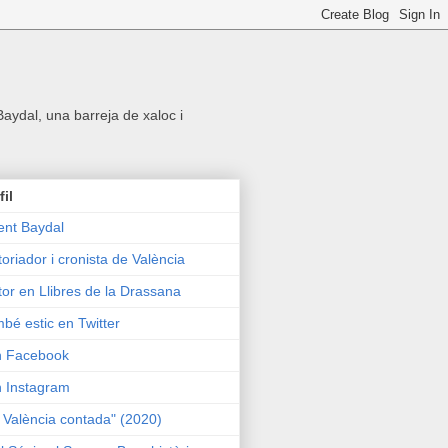
 Baydal, una barreja de xaloc i
fil
ent Baydal
toriador i cronista de València
tor en Llibres de la Drassana
bé estic en Twitter
n Facebook
n Instagram
 València contada" (2020)