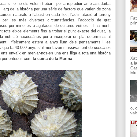
ssaris –o no els volem trobar– per a reproduir amb assiduïtat
 llarg de la història per una sèrie de factors que varien de zona
cursos naturals a l’abast en cada lloc, l’aclimatació al terreny
Fàt
là per les més diverses circumstàncies, l’adopció de grat
pri
ses per minories o agafades de cultures veïnes i, finalment,
ant tots eixos elements fins a trobar el punt exacte del gust, la
 i la nutrició necessàries per a incorporar un plat determinat al
alment i físicament estem a anys llum dels pensaments i les
s
que fa 40.000 anys s’alimentaven massivament de
petxilines
 ens envaïx en menjar-nos-en una ens lliga a tota una història
Xàt
an portentoses com
la cuina de la Marina
.
a l
Cat
Mun
o, 
vai