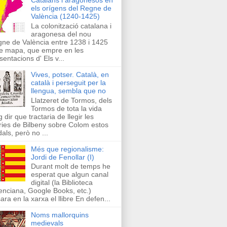
els orígens del Regne de
València (1240-1425)
La colonització catalana i
aragonesa del nou
ne de València entre 1238 i 1425
e mapa, que empre en les
sentacions d' Els v...
Vives, potser. Català, en
català i perseguit per la
llengua, sembla que no
Llatzeret de Tormos, dels
Tormos de tota la vida
g dir que tractaria de llegir les
ries de Bilbeny sobre Colom estos
als, però no ...
Més que regionalisme:
Jordi de Fenollar (I)
Durant molt de temps he
esperat que algun canal
digital (la Biblioteca
enciana, Google Books, etc.)
ara en la xarxa el llibre En defen...
Noms mallorquins
medievals