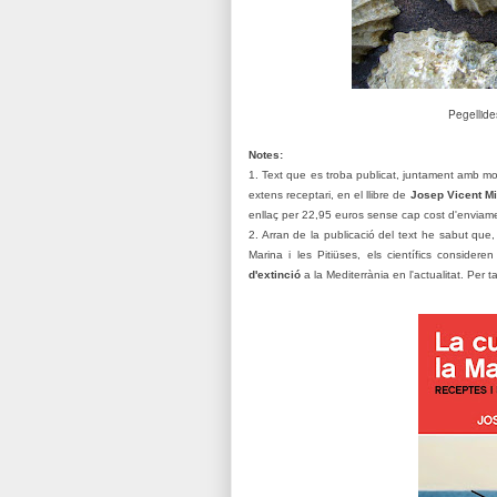
Pegellide
Notes:
1. Text que es troba publicat, juntament amb molt
extens receptari, en el llibre de
Josep Vicent Mi
enllaç per 22,95 euros sense cap cost d'enviam
2. Arran de la publicació del text he sabut que, t
Marina i les Pitiüses, els científics consider
d'extinció
a la Mediterrània en l'actualitat. Per ta