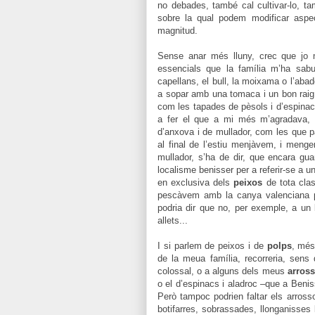
no debades, també cal cultivar-lo, ta
sobre la qual podem modificar aspec
magnitud.
Sense anar més lluny, crec que jo 
essencials que la família m’ha sab
capellans, el bull, la moixama o l’ab
a sopar amb una tomaca i un bon raig 
com les tapades de pèsols i d’espinac
a fer el que a mi més m’agradava,
d’anxova i de mullador, com les que p
al final de l’estiu menjàvem, i men
mullador, s’ha de dir, que encara gu
localisme benisser per a referir-se a 
en exclusiva dels
peixos
de tota clas
pescàvem amb la canya valenciana pe
podria dir que no, per exemple, a un 
allets...
I si parlem de peixos i de
polps
, més
de la meua família, recorreria, sens 
colossal, o a alguns dels meus
arros
o el d’espinacs i aladroc –que a Benis
Però tampoc podrien faltar els arros
botifarres, sobrassades, llonganisses