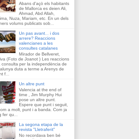
Abans d'açò els habitants
de Mallorca es deien Ali,
Ahmad, Abd Allah,
ima, Nuza, Mariam, etc. En un dels
mers volums publicats sob...
Un pas avant... i dos
arrere? Reaccions
valencianes a les
consultes catalanes
Mirador de Bellveret,
iva (Foto de Joanot ) Les reaccions
a consulta per la independència de
alunya duta a terme a Arenys de
t f...
Un altre punt
Valencia at the end of
time , Jim Murphy Hui
pose un altre punt.
Espere que punt i seguit,
com a molt, punt i a banda. Com ja
g fer qu...
La segona etapa de la
revista "Lletraferit"
No recordava ben bé