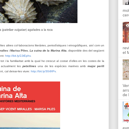
mol
cer
s (
patellae vulgatae
) agafades a la roca
es altres col·laboracions literàries, periodístiques i etnogràfiques, així com un
rev
ralles
i
Marisa Piles
,
La cuina de la Marina Alta
, disponible des del següent
el 
ent:
http://bit.ly/2JtEphv
.
ot i la familiaritat amb la qual he crescut al costat d'elles en les costes de la
en actualment les
petxilines
una de les espècies marines amb
major perill
nt, cal deixar-les viure:
http://bit.ly/30r9IPv
.
Ven
arr
de l
exp