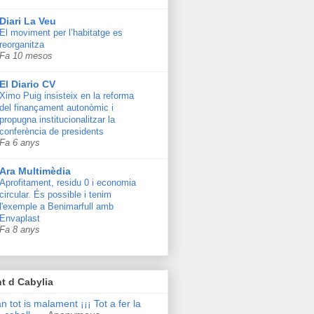
Diari La Veu
El moviment per l’habitatge es
reorganitza
Fa 10 mesos
El Diario CV
Ximo Puig insisteix en la reforma
del finançament autonòmic i
propugna institucionalitzar la
conferència de presidents
Fa 6 anys
Ara Multimèdia
Aprofitament, residu 0 i economia
circular. És possible i tenim
l'exemple a Benimarfull amb
Envaplast
Fa 8 anys
t d Cabylia
n tot is malament ¡¡¡ Tot a fer la