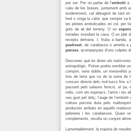
pot ser. Per no parlar de l’
embotit
a s
caliu de les brases, juntament amb u
evidentment, cal alleugerir de tant e
fred o vinga la calor, que sempre va b
les pilotes embolicades en col, per f
gots de
vi
del terreny. O un
espenc
torrades inundant la casa. O un plat 
recepta demana. I, fruita a banda,
pastisset
, de carabassa o ametla a 
panses
, acompanyats d’uns colpets 
Desconec què en dirien els nutricionis
antropològic. Potser podria semblar un
compon, sens dubte, un meravellós p
tros de terra que va de la serra de G
consum directe dels mol·luscs fins a l
passant pels salaons fenicis; el pa, e
indis, com els espinacs, l’arròs i les a
seu gust pel dolç; l’auge de l’embotit 
cultura porcina duta pels mallorqu
productes arribats en aquells mateix
pebreres i les carabasses. Quasi r
complements, resulta un conjunt alime
Lamentablement, la majoria de nosaltr