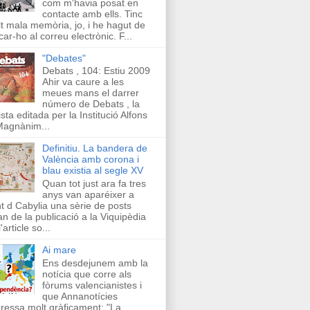
com m'havia posat en
contacte amb ells. Tinc
t mala memòria, jo, i he hagut de
car-ho al correu electrònic. F...
"Debates"
Debats , 104: Estiu 2009
Ahir va caure a les
meues mans el darrer
número de Debats , la
ista editada per la Institució Alfons
Magnànim...
Definitiu. La bandera de
València amb corona i
blau existia al segle XV
Quan tot just ara fa tres
anys van aparéixer a
t d Cabylia una sèrie de posts
an de la publicació a la Viquipèdia
'article so...
Ai mare
Ens desdejunem amb la
notícia que corre als
fòrums valencianistes i
que Annanotícies
ressa molt gràficament: "La