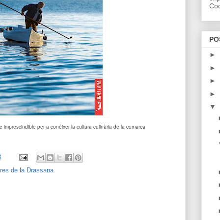
Coo
PO
►
►
►
►
▼
bre imprescindible per a conéixer la cultura culinària de la comarca
3
bres de la Drassana