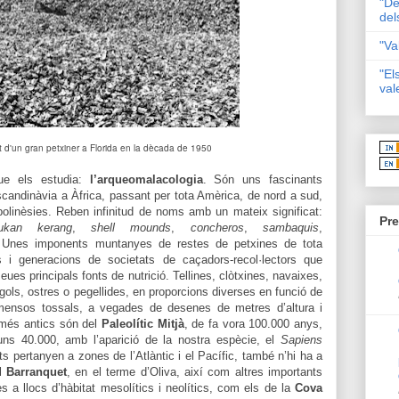
"De
del
"Va
"El
val
 d'un gran petxiner a Florida en la dècada de 1950
que els estudia:
l’arqueomalacologia
. Són uns fascinants
scandinàvia a Àfrica, passant per tota Amèrica, de nord a sud,
 polinèsies. Reben infinitud de noms amb un mateix significat:
Pre
ukan
kerang
,
shell
mounds
,
concheros
,
sambaquis
,
 Unes imponents muntanyes de restes de petxines de tota
 i generacions de societats de caçadors-recol·lectors que
ues principals fonts de nutrició. Tellines, clòtxines, navaixes,
gols, ostres o pegellides, en proporcions diverses en funció de
mmensos tossals, a vegades de desenes de metres d’altura i
 més antics són del
Paleolític Mitjà
, de fa vora 100.000 anys,
uns 40.000, amb l’aparició de la nostra espècie, el
Sapiens
s pertanyen a zones de l’Atlàntic i el Pacífic, també n’hi ha a
l
Barranquet
, en el terme d’Oliva, així com altres importants
 a llocs d’hàbitat mesolítics i neolítics, com els de la
Cova