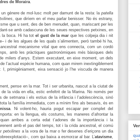
dres de Moraira
.
 un gènere de mol·lusc molt per damunt de la resta: la
patella
txilines
, que diríem en el meu parlar benisser. No és estrany,
visme que u sent, des de ben menudet, quan, mariscant per les
udant-se amb cadascuna de les seues respectives petxines, en
a la boca. Hi ha tot
el gust de la mar
que les colpeja dia i nit
e– i de les algues de les quals s’alimenten, però també hi ha,
n ancestral mecanisme vital que ens connecta, com un cordó
 temps, amb les pràctiques gastronòmiques més bàsiques dels
de milers d’anys. Estem executant, en eixe moment, un dels
rs de l’actual espècie humana, com quan mirem inextingiblement
. I, primigèniament, eixa sensació jo l’he viscuda de manera
.
nt, pense en la mar. Tot i ser urbanita, nascut a la ciutat de
 de la vida en ella, estic enfeltrit de la Marina. No només per
 de setmana i els estius de la infància i l’adolescència, sinó
 tota la família immediata, com a mínim fins als besavis, és en
nissa
. Ni volent-ho, hauria pogut escapar per complet del
porta: en la llengua, els costums, les maneres d’afrontar la
 quan arribes a certa edat t’adones de la importància i la
renent amb el pas del temps, tot i la crida ancestral, el comú
Ven
ar
petxilines
a la vora de la mar o fer desenes d’eriçons un dia
qua
sobreexplotació–, com qui baixa a esmorzar al bar. L’
atavisme
,