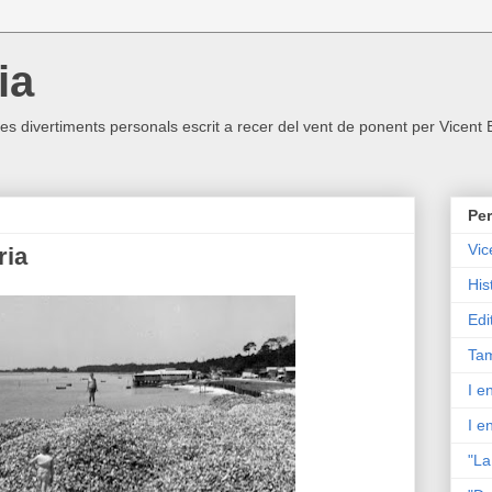
ia
ltres divertiments personals escrit a recer del vent de ponent per Vicent
Per
Vic
ria
His
Edi
Tam
I e
I e
"La