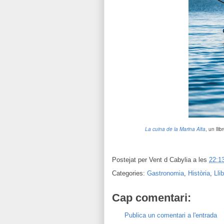
La cuina de la Marina Alta
, un lli
Postejat per
Vent d Cabylia
a les
22:1
Categories:
Gastronomia
,
Història
,
Lli
Cap comentari:
Publica un comentari a l'entrada