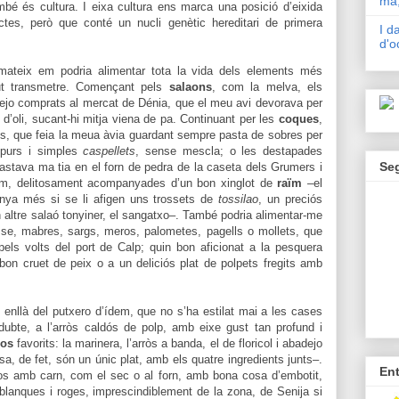
mà,
mbé és cultura. I eixa cultura ens marca una posició d’eixida
tes, però que conté un nucli genètic hereditari de primera
I d
d'o
mateix em podria alimentar tota la vida dels elements més
ut transmetre. Començant pels
salaons
, com la melva, els
adejo comprats al mercat de Dénia, que el meu avi devorava per
d’oli, sucant-hi mitja viena de pa. Continuant per les
coques
,
s, que feia la meua àvia guardant sempre pasta de sobres per
 purs i simples
caspellets
, sense mescla; o les destapades
Se
astava ma tia en el forn de pedra de la caseta dels Grumers i
gem, delitosament acompanyades d’un bon xinglot de
raïm
–el
anya més si se li afigen uns trossets de
tossilao
, un preciós
un altre salaó tonyiner, el sangatxo–. També podria alimentar-me
se, mabres, sargs, meros, palometes, pagells o mollets, que
ls volts del port de Calp; quin bon aficionat a la pesquera
bon cruet de peix o a un deliciós plat de polpets fregits amb
 enllà del putxero d’ídem, que no s’ha estilat mai a les cases
dubte, a l’arròs caldós de polp, amb eixe gust tan profund i
sos
favorits: la marinera, l’arròs a banda, el de floricol i abadejo
sa, de fet, són un únic plat, amb els quatre ingredients junts–.
En
sos amb carn, com el sec o al forn, amb bona cosa d’embotit,
 blanques i roges, imprescindiblement de la zona, de Senija si