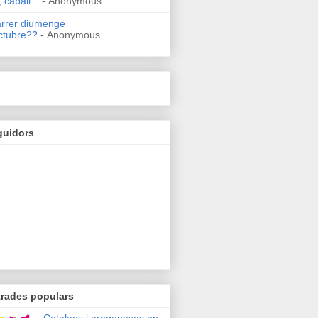
 caball...
- Anonymous
arrer diumenge
ctubre??
- Anonymous
guidors
trades populars
Catalans i aragonesos en