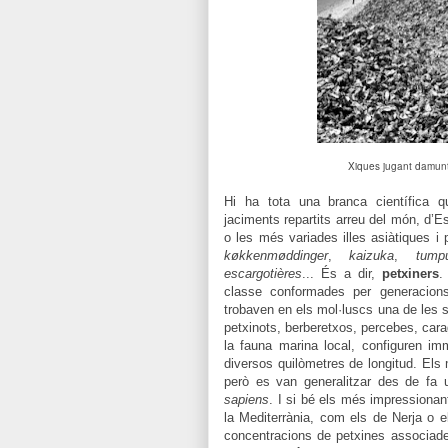
Xiques jugant damunt
Hi ha tota una branca científica 
jaciments repartits arreu del món, d’E
o les més variades illes asiàtiques i
køkkenmøddinger
,
kaizuka
,
tump
escargotières
... És a dir,
petxiners
.
classe conformades per generacions
trobaven en els mol·luscs una de les se
petxinots, berberetxos, percebes, cara
la fauna marina local, configuren i
diversos quilòmetres de longitud. Els
però es van generalitzar des de fa 
sapiens
. I si bé els més impressionant
la Mediterrània, com els de Nerja o e
concentracions de petxines associades