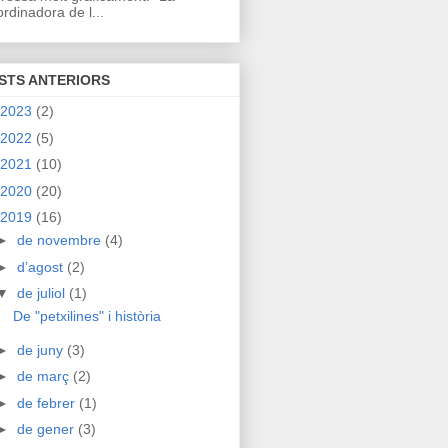
rdinadora de l...
STS ANTERIORS
2023
(2)
2022
(5)
2021
(10)
2020
(20)
2019
(16)
►
de novembre
(4)
►
d’agost
(2)
▼
de juliol
(1)
De "petxilines" i història
►
de juny
(3)
►
de març
(2)
►
de febrer
(1)
►
de gener
(3)