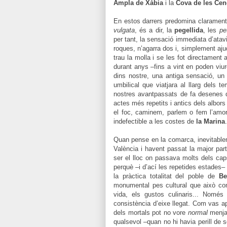
Ampla de Xàbia
i la
Cova de les Cen
En estos darrers predomina clarament
vulgata
, és a dir, la
pegellida
, les
pe
per tant, la sensació immediata d’ata
roques, n’agarra dos i, simplement aj
trau la molla i se les fot directament 
durant anys –fins a vint en poden viur
dins nostre, una antiga sensació, u
umbilical que viatjara al llarg dels
nostres avantpassats de fa desenes 
actes més repetits i antics dels albo
el foc, caminem, parlem o fem l’amor
indefectible a les costes de
la Marina
Quan pense en la comarca, inevitableme
València i havent passat la major part
ser el lloc on passava molts dels caps
perquè –i d’ací les repetides estades–
la pràctica totalitat del poble de
Be
monumental pes cultural que això com
vida, els gustos culinaris... Només
consistència d’eixe llegat. Com vas ap
dels mortals pot no vore
normal
menj
qualsevol –quan no hi havia perill de 