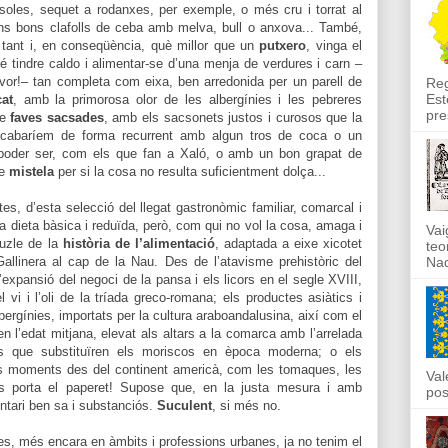
oles, sequet a rodanxes, per exemple, o més cru i torrat al
ns bons clafolls de ceba amb melva, bull o anxova... També,
n tant i, en conseqüència, què millor que un
putxero
, vinga el
é tindre caldo i alimentar-se d’una menja de verdures i carn –
avor!– tan completa com eixa, ben arredonida per un parell de
Reg
Est
at
, amb la primorosa olor de les albergínies i les pebreres
pre
de
faves sacsades
, amb els sacsonets justos i curosos que la
 acabaríem de forma recurrent amb algun tros de coca o un
poder ser, com els que fan a Xaló, o amb un bon grapat de
de
mistela
per si la cosa no resulta suficientment dolça...
tes, d’esta selecció del llegat gastronòmic familiar, comarcal i
a dieta bàsica i reduïda, però, com qui no vol la cosa, amaga i
Vai
uzle de la
història de l’alimentació
, adaptada a eixe xicotet
teo
Nad
allinera al cap de la Nau. Des de l’atavisme prehistòric del
’expansió del negoci de la pansa i els licors en el segle XVIII,
l vi i l’oli de la tríada greco-romana; els productes asiàtics i
lbergínies, importats per la cultura araboandalusina, així com el
en l’edat mitjana, elevat als altars a la comarca amb l’arrelada
ins que substituïren els moriscos en època moderna; o els
os moments des del continent americà, com les tomaques, les
Val
es porta el paperet! Supose que, en la justa mesura i amb
pos
ntari ben sa i substanciós.
Suculent
, si més no.
es, més encara en àmbits i professions urbanes, ja no tenim el