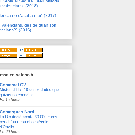
l Sénia al Segura. Breu història
s valencians" (2018)
lència no s'acaba mai" (2017)
s valencians, des de quan són
encians?" (2016)
msa en valencià
Comarcal CV
Misteri d’Elx: 10 curiosidades que
quizás no conocías
Fa 15 hores
Comarques Nord
La Diputació aporta 30.000 euros
per al futur estudi geotècnic
d’Ortells
Fa 20 hores