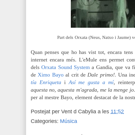
Part dels
Orxata (Neus, Natxo i Jaume) v
Quan penses que ho has vist tot, encara tens 
internet encara més. L'eMule ens permet co
dels
Orxata Sound System
a Gandia, que va f
de
Ximo Bayo
al crit de
Dale primo!
. Una in
tía Enriqueta
i
Así me gusta a mí
, reinter
aquesta no, aquesta m'agrada, me la menge jo
per al mestre Bayo, element destacat de la nos
Postejat per
Vent d Cabylia
a les
11:52
Categories:
Música