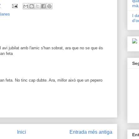
qua
mà,
7
alanes
I d
d'o
el avi jubilat amb l'amic s'han sobrat, ara que no se que és
han feta
Se
an feta. No tinc cap dubte. Ara, millor això que un pepero
Inici
Entrada més antiga
En