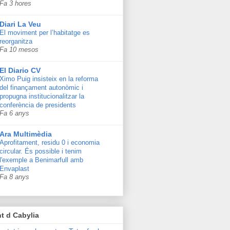
Fa 3 hores
Diari La Veu
El moviment per l’habitatge es
reorganitza
Fa 10 mesos
El Diario CV
Ximo Puig insisteix en la reforma
del finançament autonòmic i
propugna institucionalitzar la
conferència de presidents
Fa 6 anys
Ara Multimèdia
Aprofitament, residu 0 i economia
circular. És possible i tenim
l'exemple a Benimarfull amb
Envaplast
Fa 8 anys
t d Cabylia