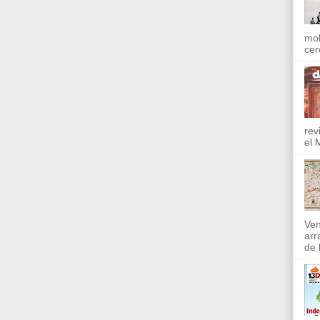
mol
cer
rev
el 
Ven
arr
de l