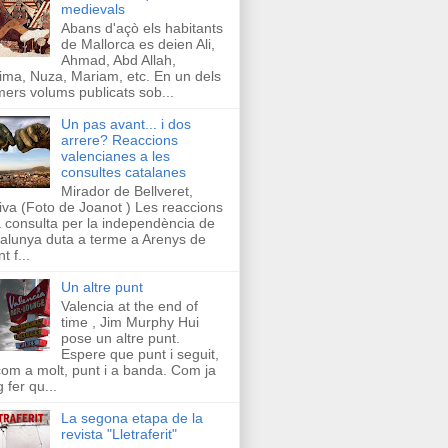
medievals
Abans d'açò els habitants
de Mallorca es deien Ali,
Ahmad, Abd Allah,
ima, Nuza, Mariam, etc. En un dels
mers volums publicats sob...
Un pas avant... i dos
arrere? Reaccions
valencianes a les
consultes catalanes
Mirador de Bellveret,
iva (Foto de Joanot ) Les reaccions
a consulta per la independència de
alunya duta a terme a Arenys de
t f...
Un altre punt
Valencia at the end of
time , Jim Murphy Hui
pose un altre punt.
Espere que punt i seguit,
com a molt, punt i a banda. Com ja
g fer qu...
La segona etapa de la
revista "Lletraferit"