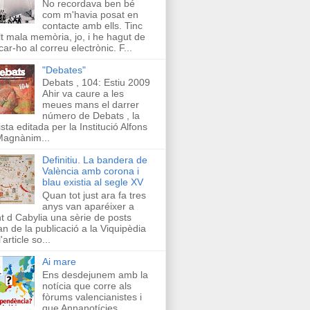
No recordava ben bé
com m'havia posat en
contacte amb ells. Tinc
t mala memòria, jo, i he hagut de
car-ho al correu electrònic. F...
"Debates"
Debats , 104: Estiu 2009
Ahir va caure a les
meues mans el darrer
número de Debats , la
ista editada per la Institució Alfons
Magnànim...
Definitiu. La bandera de
València amb corona i
blau existia al segle XV
Quan tot just ara fa tres
anys van aparéixer a
t d Cabylia una sèrie de posts
an de la publicació a la Viquipèdia
'article so...
Ai mare
Ens desdejunem amb la
notícia que corre als
fòrums valencianistes i
que Annanotícies