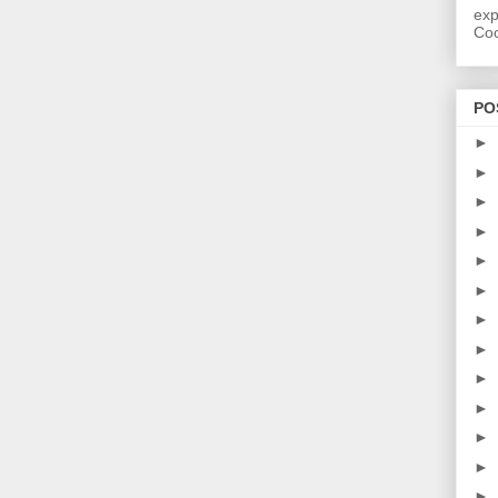
exp
Coo
PO
►
►
►
►
►
►
►
►
►
►
►
►
►