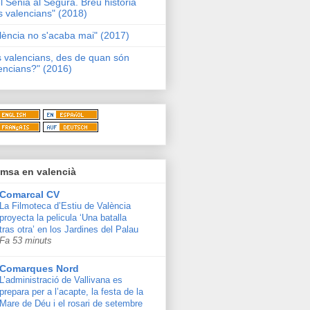
l Sénia al Segura. Breu història
s valencians" (2018)
lència no s'acaba mai" (2017)
s valencians, des de quan són
encians?" (2016)
msa en valencià
Comarcal CV
La Filmoteca d’Estiu de València
proyecta la pelicula ‘Una batalla
tras otra’ en los Jardines del Palau
Fa 53 minuts
Comarques Nord
L’administració de Vallivana es
prepara per a l’acapte, la festa de la
Mare de Déu i el rosari de setembre