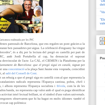
"De
del
"Va
"El
val
aricatura realitzada per les JNC
s festes patronals de Barcelona, que ens regalen un pont gràcies a la
 estaran ben passadetes per aigua. La celebració d'enguany ha vingut
rcedes", és a dir, per la lectura del pregó en castellà per part de
 ERC, amb Jordi Portabella al cap, ha denunciat el suposat
Pre
a desvinculat de l'acte. La CAL, el CIEMEN i la Plataforma per la
Ajuntament de Barcelona: que el pregó sigui en català
, signat per
cat una
concentració
a la plaça Sant Jaume esta vesprada, coincidint
t, al
saló del Consell de Cent
.
t un rebuig a que el pregó siga en castellà com al que representa la
atalanistes radicals representa l'Espanya castissa, pobra,
cheli
i
, i alhora representa l'Espanya socialista i
frívola
, com la de les
 l'altra banda, no representa cap valor amb el qual es puga identificar
activitat intel·lectual brillant, ni el símbol d'uns valors universals.
i pregoners observarem que hi ha hagut en molts idiomes -també el
provocat cap polèmica: