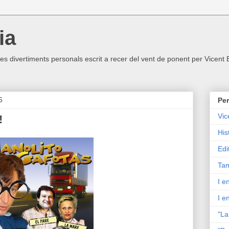
ia
ltres divertiments personals escrit a recer del vent de ponent per Vicent
6
Per
Vic
!
His
Edi
Tam
I e
I e
"La