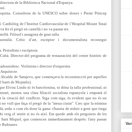
 directora de la Biblioteca Nacional d'Espanya.
oní.
rroquina. Consultora de la UNESCO sobre dones i Premi Príncep
í. Cardiòleg de l’Institut Cardiovascular de l’Hospital Mount Sinaí
va fer el pregó en castellà i no va passar res.
stellà. Filòsof i assagista de gran talla.
stralià. Crític d’art, escriptor i documentalista reconegut
. Periodista i escriptora.
. Cubà. Director del programa de restauración del centre històric de
tadounidenc. Violinista i director d'orquestra.
 Arquitecte.
 Alcalde de Sarajevo, que començava la reconstrucció per aquelles
el barri de Mojmilo).
ue Elvira Lindo ni és barcelonina, ni dóna la talla professional, ni
ontrari, mostra una clara
filiació socialista espanyola i emprarà el
t la creació del conflicte. Siga com siga, és evident que no és un
i no vull que faça el pregó de la "meua ciutat". Crec que la nòmina
là, urdu o com els done la gana- s'hauria de reduir a gent que tinga
i veig el sentit si no és així. Em quede amb els pregoners de les
 de Sant Miquel, que comencen immediatament després: l'any passat
Ven
e Rubianes.