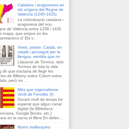
Catalans i aragonesos en
els orígens del Regne de
València (1240-1425)
La colonització catalana i
aragonesa del nou
ne de València entre 1238 i 1425
e mapa, que empre en les
sentacions d' Els v...
Vives, potser. Català, en
català i perseguit per la
llengua, sembla que no
Llatzeret de Tormos, dels
Tormos de tota la vida
g dir que tractaria de llegir les
ries de Bilbeny sobre Colom estos
als, però no ...
Més que regionalisme:
Jordi de Fenollar (I)
Durant molt de temps he
esperat que algun canal
digital (la Biblioteca
enciana, Google Books, etc.)
ara en la xarxa el llibre En defen...
Noms mallorquins