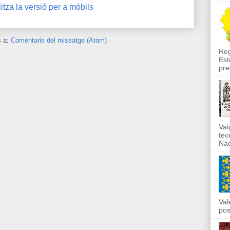
itza la versió per a mòbils
s a:
Comentaris del missatge (Atom)
Reg
Est
pre
Vai
teo
Nad
Val
pos