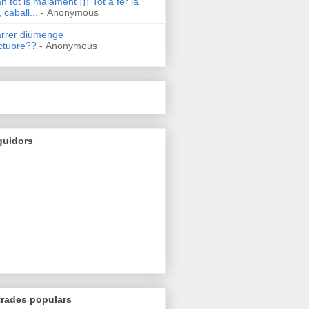
n tot is malament ¡¡¡ Tot a fer la
 caball...
- Anonymous
arrer diumenge
ctubre??
- Anonymous
guidors
trades populars