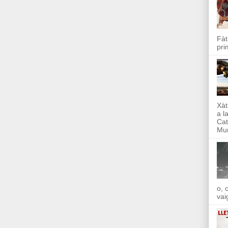
Fàt
pri
Xàt
a l
Cat
Mun
o, 
vai