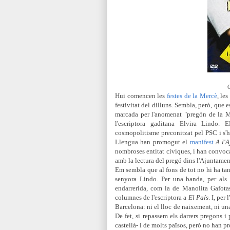
C
Hui comencen les
festes de la Mercè
, le
festivitat del dilluns. Sembla, però, que
marcada
per l'anomenat "pregón de la Me
l'escriptora gaditana Elvira Lindo.
cosmopolitisme preconitzat pel PSC i s'h
Llengua han promogut el
manifest
A l'
nombroses entitat cíviques, i han convo
amb la lectura del pregó dins l'Ajuntamen
Em sembla que al fons de tot no hi ha tan
senyora Lindo. Per una banda, per als c
endarrerida, com la de Manolita Gafotas
columnes de l'escriptora
a
El País
. I, per
Barcelona: ni el lloc de naixement, ni una 
De fet, si repassem els darrers pregons 
castellà- i de molts països, però no han 