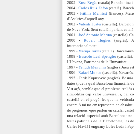
2005 -
Rosa Regàs
(català) Barcelonina i
2004 -
Carlos Ruiz Zafón
(català). Barcel
2003 -
Fàtima Mernissi
(francès). Ma
d’Astúries d'aquell any.
2002 -
Valentí Fuster
(castellà). Barcelon
de Nova York. Sent català i parlant català 
2001 -
José Antonio Marina
(castellà). Ca
2000 -
Robert Hughes
(anglès). Au
internacionalment.
1999 -
Maruja Torres
(català). Barcelonina
1998 -
Eusebio Leal Spengler
(castellà)
L'Havana, Patrimoni de la Humanitat
1997 -
Yehudi Menuhin
(anglès). Jueu es
1996 -
Rafael Moneo
(castellà). Navarrès.
1995 - Tarik Kupusovic (anglès). Bosnià.
dates (i de la qual Barcelona finançà la d
Vist açò, sembla que el problema real és q
simbolitza cap valor universal, i, pel c
castellà en el pregó, fet que
ha vehicula
encert. A mi no em representa en absolut 
de pregoners -que parlen en català, castel
una relació especial amb Barcelona; no h
festes patronals de la Barceloneta, les
Carles Flavià i enguany Loles León i Pep