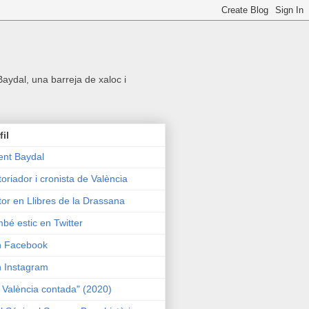
 Baydal, una barreja de xaloc i
fil
ent Baydal
toriador i cronista de València
tor en Llibres de la Drassana
bé estic en Twitter
n Facebook
n Instagram
 València contada" (2020)