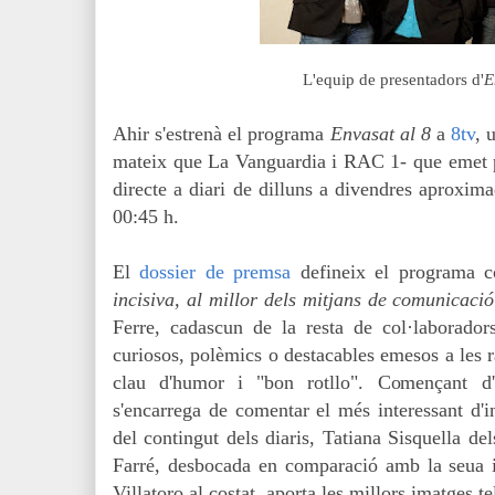
L
'equip de presentadors d'
E
Ahir s'estrenà el programa
Envasat al 8
a
8tv
, 
mateix que La Vanguardia i RAC 1- que emet p
directe a diari de dilluns a divendres aproxim
00:45 h.
El
dossier de premsa
defineix el programa
incisiva, al millor dels
mitjans de comunicació
Ferre, cadascun de la resta de col·laborador
curiosos, polèmics o destacables emesos a les rà
clau d'humor i "bon rotllo". Començant d
s'encarrega de comentar el més interessant d'i
del contingut dels diaris, Tatiana Sisquella de
Farré, desbocada en comparació amb la seua 
Villatoro al costat, aporta les millors imatges te