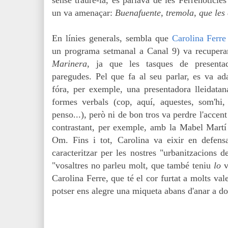
sense traure-la, es parlava de les Ferrenotícies 
un va amenaçar:
Buenafuente, tremola, que les
En línies generals, sembla que
Carolina Ferre
un programa setmanal a Canal 9) va recuperar
Marinera
, ja que les tasques de presenta
paregudes. Pel que fa al seu parlar, es va ada
fóra, per exemple, una presentadora lleidatana
formes verbals (cop, aquí, aquestes, som'hi, 
penso...), però ni de bon tros va perdre l'accen
contrastant, per exemple, amb la Mabel Mart
Om. Fins i tot, Carolina va eixir en defens
caracteritzar per les nostres "urbanitzacions 
"vosaltres no parleu molt, que també teniu
lo
v
Carolina Ferre, que té el cor furtat a molts val
potser ens alegre una miqueta abans d'anar a do