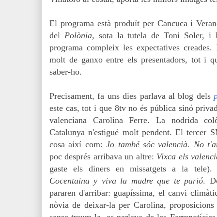
El programa està produït per Cancuca i Veran
del
Polònia
, sota la tutela de Toni Soler, i
programa compleix les expectatives creades. É
molt de ganxo entre els presentadors, tot i 
saber-ho.
Precisament, fa uns dies parlava al blog dels
este cas, tot i que 8tv no és pública sinó priva
valenciana Carolina Ferre. La nodrida col
Catalunya n'estigué molt pendent. El tercer 
cosa així com:
Jo també sóc valencià. No t'a
poc després arribava un altre:
Vixca els valenc
gaste els diners en missatgets a la tele).
Cocentaina y viva la madre que te parió
. D
pararen d'arribar: guapíssima, el canvi climàti
nòvia de deixar-la per Carolina, proposicions 