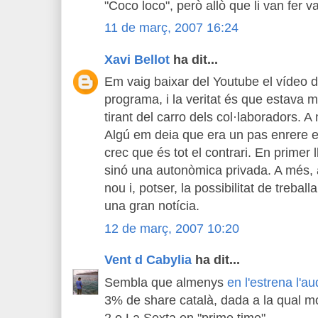
"Coco loco", però allò que li van fer 
11 de març, 2007 16:24
Xavi Bellot
ha dit...
Em vaig baixar del Youtube el vídeo d
programa, i la veritat és que estava m
tirant del carro dels col·laboradors. A
Algú em deia que era un pas enrere e
crec que és tot el contrari. En primer l
sinó una autonòmica privada. A més, a
nou i, potser, la possibilitat de trebal
una gran notícia.
12 de març, 2007 10:20
Vent d Cabylia
ha dit...
Sembla que almenys
en l'estrena l'a
3% de share català, dada a la qual m
2 o La Sexta en "prime time".