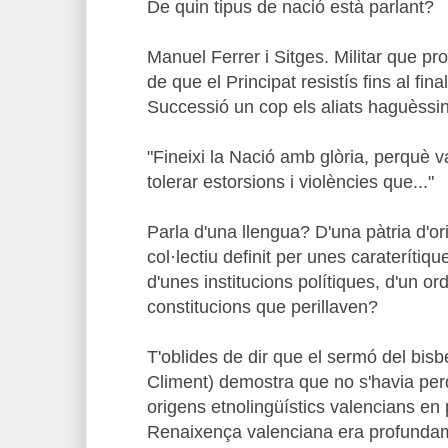
De quin tipus de nació està parlant?
Manuel Ferrer i Sitges. Militar que pr
de que el Principat resistís fins al fin
Successió un cop els aliats haguèssi
"Fineixi la Nació amb glòria, perquè v
tolerar estorsions i violències que..."
Parla d'una llengua? D'una pàtria d'o
col·lectiu definit per unes caraterítiq
d'unes institucions polítiques, d'un or
constitucions que perillaven?
T'oblides de dir que el sermó del bisb
Climent) demostra que no s'havia perdu
origens etnolingüístics valencians en p
Renaixença valenciana era profundam