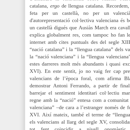
catalana,
ergo
de llengua catalana. Recordem,
feta per un castellà, no per un valenc
d'autorepresentació col·lectiva valenciana és 
un castellà digués que Ausiàs March era cavall
explica globalment res, com tampoc ho fan les
internet amb cites puntuals des del segle XII
“nació catalana” i la “llengua catalana” dels val
la “nació valenciana” i la “llengua valenciana”
estes darreres molt més abundants i quasi excl
XVI). En este sentit, jo no vaig fer cap pr
valencians de l’època foral, com afirma 
demostrar Antoni Ferrando, a partir de fin
barrejar el sentiment identitari col·lectiu mar
regne amb la “nació” entesa com a comunitat 
valenciana” –de cara a l’estranger només de fo
XVI. Així mateix, també el terme de “llengua
els valencians al llarg del segle XV, consolida
tot fent coincidir a nivell onomàstic 