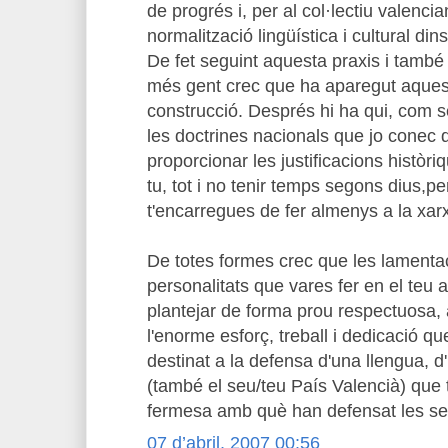
de progrés i, per al col·lectiu valencia
normalització lingüística i cultural din
De fet seguint aquesta praxis i també 
més gent crec que ha aparegut aques
construcció. Després hi ha qui, com s
les doctrines nacionals que jo conec 
proporcionar les justificacions històr
tu, tot i no tenir temps segons dius,per
t'encarregues de fer almenys a la xar
De totes formes crec que les lamenta
personalitats que vares fer en el teu a
plantejar de forma prou respectuosa,
l'enorme esforç, treball i dedicació q
destinat a la defensa d'una llengua, d'
(també el seu/teu País Valencià) que 
fermesa amb què han defensat les se
07 d’abril, 2007 00:56