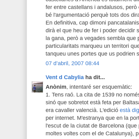
fer entre castellans i andalusos, però cl
bé l'argumentació perquè tots dos dir
En definitiva, cap dimoni pancatalani
dirà el que heu de fer i poder decidir 
la gana, però a vegades sembla que p
particularitats marqueu un territori qu
tanqueu unes portes que us podrien se
07 d’abril, 2007 08:44
Vent d Cabylia
ha dit...
Anònim
, intentaré ser esquemàtic:
1. Tens raó. La cita de 1539 no nomé
sinó que sobretot està feta per Balt
era cavaller valencià. L'edició
està dig
per internet. M'estranya que en la po
l'escut de la ciutat de Barcelona (que
moltes voltes com el de Catalunya), pe