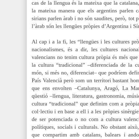
cas de la llengua és la mateixa que la catalana
la mateixa manera que els argentins parlen c
sirians parlen àrab i no són saudites, però, tot p
l’àrab són les llengües pròpies d’Argentina i Sír
Al cap i a la fi, les “llengües i les cultures p
nacionalismes, és a dir, les cultures nacio
valencians no tenim cultura pròpia és més que
la cultura “tradicional” –diferenciada de la 
món, si més no, diferenciat– que podríem defin
País Valencià però som un territori bastant homo
que ens envolten –Catalunya, Aragó, La Ma
qüestió –llengua, literatura, gastronomia, músic
cultura “tradicional” que definim com a pròpi
col·lectiu i en base a ell i a les pròpies sinèrgi
de ser potenciada o no com a cultura valenci
polítiques, socials i culturals. No obstant això
que compartim amb catalans, balears i ando