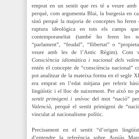
emprat en un sentit que res té a veure amb e
perquè, com argumenta Blai, la burgesia en can
sinó perquè la majoria de conceptes ho feren
ruptura ideològica en tots els camps que 
contemporaneïtat (també ho feren les no
“parlament”, “feudal”, “llibertat” o “propie
veure amb les de l’Antic Règim). Com v
Consciència idiomàtica i nacional dels valen
entén el concepte de “consciència nacional”
pot analitzar de la mateixa forma en el segle 
era emprat en l’edat mitjana per referir bàsi
lingüístic i el lloc de naixement. Per això no
sentit primigeni i unívoc
del mot “nació”
pe
Valencià
, perquè el sentit primigeni de “naci
vinculat al nacionalisme polític.
Precisament en el sentit “d’origen lingüís
d’entendre la referència sobre Ausiàs Mar