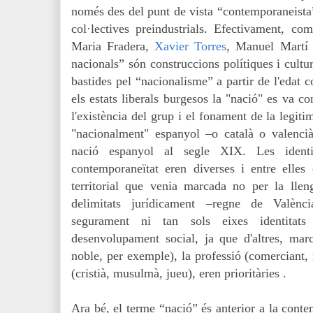
només des del punt de vista “contemporaneista”
col·lectives preindustrials. Efectivament, c
Maria Fradera,
Xavier Torres
, Manuel Martí 
nacionals” són construccions polítiques i cultu
bastides pel “nacionalisme” a partir de l'edat
els estats liberals burgesos la "nació" es va c
l'existència del grup i el fonament de la legiti
"nacionalment" espanyol
–
o català o valencià
nació espanyol al segle XIX. Les identit
contemporaneïtat eren diverses i entre elles 
territorial que venia marcada no per la llengu
delimitats jurídicament
–
regne de Valènci
segurament ni tan sols eixes identitat
desenvolupament social, ja que d'altres, marca
noble, per exemple), la professió (comerciant, 
(cristià, musulmà, jueu), eren prioritàries .
Ara bé, el terme “nació” és anterior a la conte