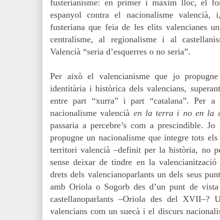
fusterianisme: en primer i màxim lloc, el f
espanyol contra el nacionalisme valencià, 
fusteriana que feia de les elits valencianes u
centralisme, al regionalisme i al castellan
Valencià “seria d’esquerres o no seria”.
Per això el valencianisme que jo propugne 
identitària i històrica dels valencians, superant
entre part “xurra” i part “catalana”. Per a
nacionalisme valencià
en la terra i no en la 
passaria a percebre’s com a prescindible. Jo
propugne un nacionalisme que integre tots els v
territori valencià –definit per la història, no p
sense deixar de tindre en la valencianització 
drets dels valencianoparlants un dels seus pun
amb Oriola o Sogorb des d’un punt de vista c
castellanoparlants –Oriola des del XVII–? 
valencians com un suecà i el discurs nacionalis