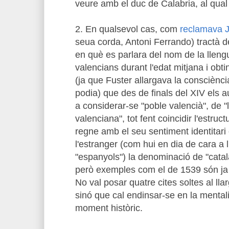
veure amb el duc de Calabria, al qual
2. En qualsevol cas, com
reclamava J
seua corda, Antoni Ferrando) tractà de
en què es parlara del nom de la llengu
valencians durant l'edat mitjana i obti
(ja que Fuster allargava la consciència
podia) que des de finals del XIV els
a considerar-se "poble valencià", de "
valenciana", tot fent coincidir l'estruct
regne amb el seu sentiment identitari 
l'estranger (com hui en dia de cara a 
"espanyols") la denominació de "catala
però exemples com el de 1539 són ja
No val posar quatre cites soltes al lla
sinó que cal endinsar-se en la mentali
moment històric.