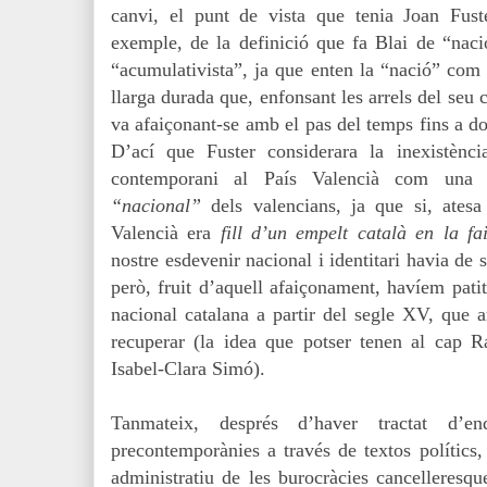
canvi, el punt de vista que tenia Joan Fust
exemple, de la definició que fa Blai de “nac
“acumulativista”, ja que enten la “nació” co
llarga durada que, enfonsant les arrels del seu
va afaiçonant-se amb el pas del temps fins a d
D’ací que Fuster considerara la inexistènci
contemporani al País Valencià com una 
“nacional”
dels valencians, ja que si, atesa
Valencià era
f
i
ll d’un empelt català en la fa
nostre esdevenir nacional i identitari havia de s
però, fruit d’aquell afaiçonament, havíem pat
nacional catalana a partir del segle XV, que a
recuperar (la idea que potser tenen al cap R
Isabel-Clara Simó).
Tanmateix, després d’haver tractat d’en
precontemporànies a través de textos polítics,
administratiu de les burocràcies cancelleresqu