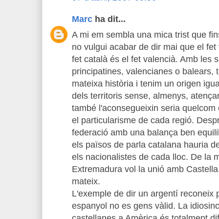
Marc
ha dit...
A mi em sembla una mica trist que fin
no vulgui acabar de dir mai que el fet v
fet català és el fet valencià. Amb les s
principatines, valencianes o balears, 
mateixa història i tenim un origen igua
dels territoris sense, almenys, atença
també l'aconsegueixin seria quelcom 
el particularisme de cada regió. Desp
federació amb una balança ben equilib
els països de parla catalana hauria de 
els nacionalistes de cada lloc. De la
Extremadura vol la unió amb Castella.
mateix.
L'exemple de dir un argentí reconeix 
espanyol no es gens vàlid. La idiosin
castellanes a Amèrica és totalment dife