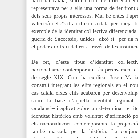
nacional català, sinó en nom de l’ordenament
representava per a ells una forma de fer front 
dels seus propis interessos. Mai he entès l’apr
valencià del 25 d’abril com a data per onejar l
exemple de la identitat col·lectiva diferenciada 
guerra de Successió, unides
–
això sí
–
per un m
el poder arbitrari del rei a trav
és de les instituc
De fet, d’este tipus d’identitat col·lect
nacionalisme contemporani– és precisament d’
de segle XIX. Com ha explicat Josep Maria
construí integrant les elits regionals en el no
cas català eixes elits acabaren per desenvolup
sobre la base d’aquella identitat regional
catalans”– i aplicat sobre un determinat territ
identitat històrica amb voluntat d’afirmació p
els nacionalismes contemporanis, la projecci
també marcada per la història. La conjunci