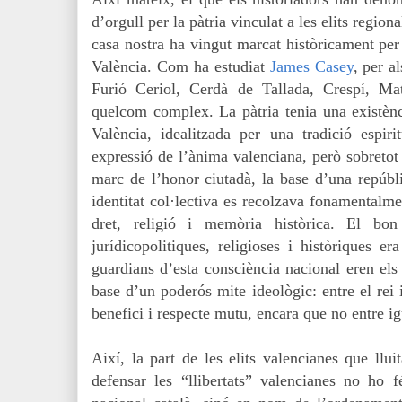
d’orgull per la pàtria vinculat a les elits region
casa nostra ha vingut marcat històricament per 
València. Com ha estudiat
James Casey
, per a
Furió Ceriol, Cerdà de Tallada, Crespí, Mat
quelcom complex. La pàtria tenia una existènci
València, idealitzada per una tradició espir
expressió de l’ànima valenciana, però sobretot
marc de l’honor ciutadà, la base d’una repúbli
identitat col·lectiva es recolzava fonamentalm
dret, religió i memòria històrica. El bon
jurídicopolitiques, religioses i històriques er
guardians d’esta consciència nacional eren els j
base d’un poderós mite ideològic: entre el rei 
benefici i respecte mutu, encara que no entre ig
Així, la part de les elits valencianes que llu
defensar les “llibertats” valencianes no ho