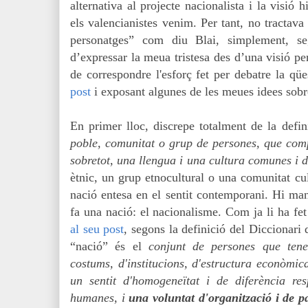
alternativa al projecte nacionalista i la visió h
els valencianistes venim. Per tant, no tractava
personatges” com diu Blai, simplement, seg
d’expressar la meua tristesa des d’una visió pe
de correspondre l'esforç fet per debatre la qüe
post
i exposant algunes de les meues idees sobr
En primer lloc, discrepe totalment de la defi
poble, comunitat o grup de persones, que comp
sobretot, una llengua i una cultura comunes i di
ètnic, un grup etnocultural o una comunitat cul
nació entesa en el sentit contemporani. Hi ma
fa una nació: el nacionalisme.
Com ja li ha fet
al seu post
, segons la definició del Diccionari 
“nació” és el
conjunt de persones que tene
costums, d'institucions, d'estructura econòmica
un sentit d'homogeneïtat i de diferència re
humanes, i
una voluntat d'organització i de pa