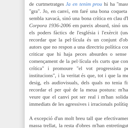
de curtmetratges
Ja en tenim prou
hi ha "massa
"gra". Jo, en canvi, em faré una bona coqueta 
sembla xavacà, sinó una bona crítica en clau d'
Corpora 1936-2006
em pareix absurd, sinó un
els poders fàctics de l'església i l'exèrcit (u
recordar que la pel·lícula és un conjunt d'o
autors que no respon a una directriu política 
criticar que hi haja peces absurdes o sense
començament de la pel·lícula els curts que cont
crítica" i promoure "el vot progressista 
institucions", i la veritat és que, tot i que la 
desig, els audiovisuals, dels quals no tenia f
recordar el per què de la meua postura: m'han 
veure que el canvi pot ser real i m'han solidar
immediats de les agressives i irracionals polítiq
A excepció d'un molt breu tall que efectivamen
massa trellat, la resta d'obres m'han entreting