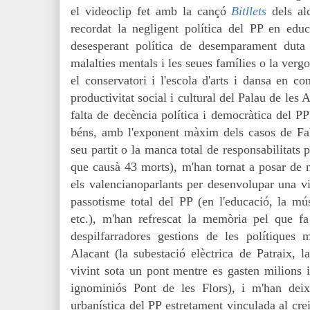
el videoclip fet amb la cançó
Bitllets
dels a
recordat la negligent política del PP en educa
desesperant política de desemparament dut
malalties mentals i les seues famílies o la ve
el conservatori i l'escola d'arts i dansa en c
productivitat social i cultural del Palau de les 
falta de decència política i democràtica del PP
béns, amb l'exponent màxim dels casos de Fab
seu partit o la manca total de responsabilitats p
que causà 43 morts), m'han tornat a posar de m
els valencianoparlants per desenvolupar una v
passotisme total del PP (en l'educació, la músi
etc.), m'han refrescat la memòria pel que fa
despilfarradores gestions de les polítiques
Alacant (la subestació elèctrica de Patraix, l
vivint sota un pont mentre es gasten milions i
ignominiós Pont de les Flors), i m'han deixa
urbanística del PP estretament vinculada al crei