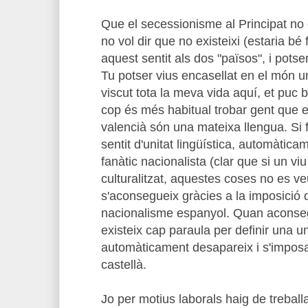
Que el secessionisme al Principat no 
no vol dir que no existeixi (estaria b
aquest sentit als dos "països", i potse
Tu potser vius encasellat en el món un
viscut tota la meva vida aquí, et puc
cop és més habitual trobar gent que et
valencià són una mateixa llengua. Si 
sentit d'unitat lingüística, automàticame
fanàtic nacionalista (clar que si un vi
culturalitzat, aquestes coses no es ve
s'aconsegueix gràcies a la imposició 
nacionalisme espanyol. Quan aconseg
existeix cap paraula per definir una un
automàticament desapareix i s'imposa
castellà.
Jo per motius laborals haig de trebal