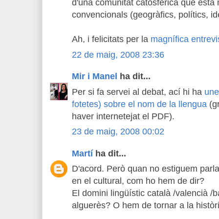
d'una comunitat catosfèrica que està m
convencionals (geogràfics, polítics, id
Ah, i felicitats per la
magnífica entrevi
22 de maig, 2008 23:36
Mir i Manel
ha dit...
Per si fa servei al debat, ací hi ha
une
fotetes) sobre el nom de la llengua
(g
haver internetejat el PDF).
23 de maig, 2008 00:02
Martí
ha dit...
D'acord. Però quan no estiguem parlant 
en el cultural, com ho hem de dir?
El domini lingüístic català /valencià /
alguerès? O hem de tornar a la històri