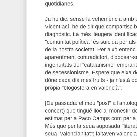
quotidianes.
Ja ho dic: sense la vehemència amb q
Vicent ací, he de dir que compartisc 
diagnòstic. La més lleugera identificac
"comunitat política" és suïcida per als
de la nostra societat. Per això entenc 
aparentment contradictori, d'oposar-se
ingenuïtats del "catalanisme" emprant
de secessionisme. Espere que eixa des
dóne cada dia més fruits - ja n'està do
pròpia "blogosfera en valencià".
[De passada: el meu "post" a l'antolo
concert) que tingué lloc al monestir d
estimat per a Paco Camps com per a m
Més que per la seua suposada "literaturi
seua "valencianitat": faltaven valencian