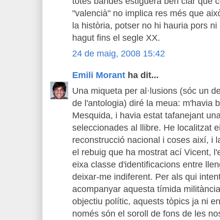
totes bandes estiguera ben clar que co
"valencià" no implica res més que aix
la història, potser no hi hauria pors n
hagut fins el segle XX.
24 de maig, 2008 15:42
Emili Morant
ha dit...
Una miqueta per al·lusions (sóc un d
de l'antologia) diré la meua: m'havia b
Mesquida, i havia estat tafanejant una
seleccionades al llibre. He localitzat 
reconstrucció nacional i coses així, i 
el rebuig que ha mostrat ací Vicent, l
eixa classe d'identificacions entre llen
deixar-me indiferent. Per als qui inte
acompanyar aquesta tímida militància
objectiu polític, aquests tòpics ja ni 
només són el soroll de fons de les nos