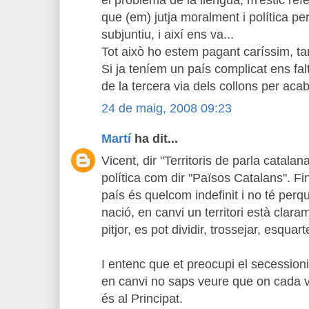
el problema de la llengua, m'estic refe
que (em) jutja moralment i política pe
subjuntiu, i així ens va...
Tot això ho estem pagant caríssim, t
Si ja teníem un país complicat ens f
de la tercera via dels collons per aca
24 de maig, 2008 09:23
Martí
ha dit...
Vicent, dir "Territoris de parla catala
política com dir "Països Catalans". Fin
país és quelcom indefinit i no té perq
nació, en canvi un territori està claram
pitjor, es pot dividir, trossejar, esquart
I entenc que et preocupi el secession
en canvi no saps veure que on cada 
és al Principat.