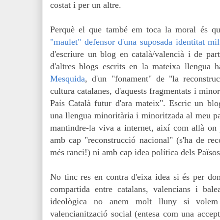
costat i per un altre.
Perquè el que també em toca la moral és q
"maulet" defensor d'una suposada identitat mil
d'escriure un blog en català/valencià i de pa
d'altres blogs escrits en la mateixa llengua 
Mesquida
, d'un "fonament" de "la reconstruc
cultura catalanes, d'aquests fragmentats i minor
País Català futur d'ara mateix". Escric un bl
una llengua minoritària i minoritzada al meu pa
mantindre-la viva a internet, així com allà on
amb cap "reconstrucció nacional" (s'ha de rec
més ranci!) ni amb cap idea política dels Països
No tinc res en contra d'eixa idea si és per don
compartida entre catalans, valencians i bal
ideològica no anem molt lluny si volem 
valencianització social (entesa com una accept