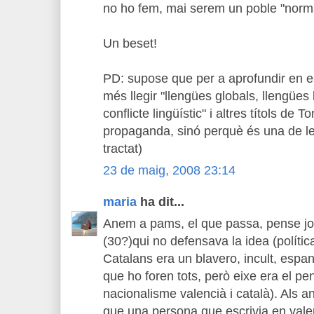
no ho fem, mai serem un poble "norma
Un beset!
PD: supose que per a aprofundir en e
més llegir "llengües globals, llengües 
conflicte lingüístic" i altres títols de T
propaganda, sinó perquè és una de l
tractat)
23 de maig, 2008 23:14
maria
ha dit...
Anem a pams, el que passa, pense jo
(30?)qui no defensava la idea (polític
Catalans era un blavero, incult, espany
que ho foren tots, però eixe era el pe
nacionalisme valencià i català). Als 
que una persona que escrivia en valen