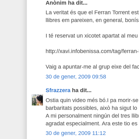
Anònim ha dit...
La veritat és que el Ferran Torrent es
llibres em pareixen, en general, boní
I té reservat un xicotet apartat al meu
http://xavi.infobenissa.com/tag/ferran-
Vaig a apuntar-me al grup eixe del f
30 de gener, 2009 09:58
Sfrazzera
ha dit...
Ostia quin video més bó.I pa morir-se 
barbaritats possibles, això ha sigut lo 
A mi personalment ningún del tres llib
agradat especialment. Ara este tio es 
30 de gener, 2009 11:12