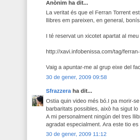
Anònim ha dit...
La veritat és que el Ferran Torrent es
llibres em pareixen, en general, boní
I té reservat un xicotet apartat al meu
http://xavi.infobenissa.com/tag/ferran-
Vaig a apuntar-me al grup eixe del f
30 de gener, 2009 09:58
Sfrazzera
ha dit...
Ostia quin video més bó.I pa morir-se 
barbaritats possibles, això ha sigut lo 
A mi personalment ningún del tres llib
agradat especialment. Ara este tio es 
30 de gener, 2009 11:12