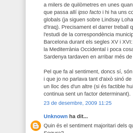
a milers de quilòmetres en unes qua
que passa allí
ipso facto
i hi ha uns c
globals (ja siguen sobre Lindsay Loha
d'Iraq). Precisament el darrer treball q
l'estudi de la correspondència municip
Barcelona durant els segles XV i XVI
la Mediterrània Occidental i poca cosa
Sardenya tardaven en arribar més de 1
Pel que fa al sentiment, doncs sí, són
i que jo no parlava tant d'això sinó de
un lloc des d'un altre (si és factible hu
continua sent un factor determinant).
23 de desembre, 2009 11:25
Unknown
ha dit...
Quin és el sentiment majoritari dels q