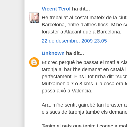
Vicent Terol
ha dit...
He treballat al costat mateix de la ciu
Barcelona, entre d'altres llocs. M'he 
foraster a Alacant que a Barcelona.
22 de desembre, 2009 23:05
Unknown
ha dit...
Et crec perquè he passat el matí a Ala
taronja al bar l'he demanat en català
perfectament. Fins i tot m'ha dit: "su
Mutxamel: a 7 o 8 kms. i la cosa era 
passa això a València.
Ara, m'he sentit gairebé tan foraster 
els sucs de taronja també els demane
Tenim el país que tenim i conec a mol