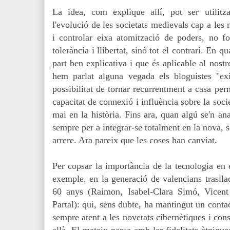
La idea, com explique allí, pot ser utilitz
l'evolució de les societats medievals cap a les
i controlar eixa atomització de poders, no 
tolerància i llibertat, sinó tot el contrari. En q
part ben explicativa i que és aplicable al nost
hem parlat alguna vegada els bloguistes "exi
possibilitat de tornar recurrentment a casa pe
capacitat de connexió i influència sobre la soc
mai en la història. Fins ara, quan algú se'n an
sempre per a integrar-se totalment en la nova, s
arrere. Ara pareix que les coses han canviat.
Per copsar la importància de la tecnologia en 
exemple, en la generació de valencians traslla
60 anys (Raimon, Isabel-Clara Simó, Vicen
Partal): qui, sens dubte, ha mantingut un conta
sempre atent a les novetats cibernètiques i con