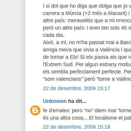
I si dol que ho diga que dolga que jo 
carrera a Múrcia (+2 més a Alacant) i
altre país: meravellós que a mi m'enc
però un altre país: i eren tan sols 45 
cada dia.
Això, a mi, no m'ha passat mai a Bar
amiga meva que vivia a València i que
de tornar a Elx! Si els passa als que
l'Extrem Sud. Per algun estrany motiu 
els sembla perfectament perfecte. Per 
"som valencians"`però "torne a Valènc
22 de desembre, 2009 15:17
Unknown
ha dit...
fe d'errates: pero "no" diem mai "torn
és una altra cosa... El localisme el pat
22 de desembre, 2009 15:19