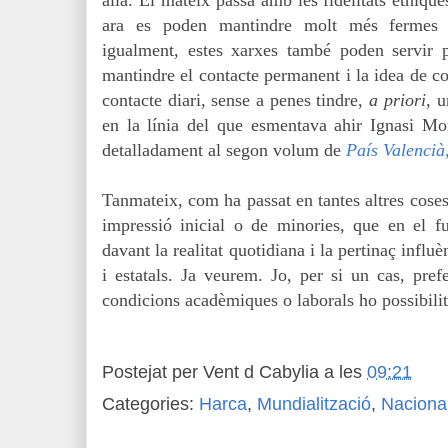
allà. El mateix passa amb les fidelitats ètnique
ara es poden mantindre molt més fermes gr
igualment, estes xarxes també poden servir p
mantindre el contacte permanent i la idea de c
contacte diari, sense a penes tindre,
a priori
, u
en la línia del que esmentava ahir Ignasi M
detalladament al segon volum de
País Valencià
Tanmateix, com ha passat en tantes altres coses
impressió inicial o de minories, que en el fu
davant la realitat quotidiana i la pertinaç influè
i estatals. Ja veurem. Jo, per si un cas, pref
condicions acadèmiques o laborals ho possibilit
Postejat per
Vent d Cabylia
a les
09:21
Categories:
Harca
,
Mundialització
,
Naciona