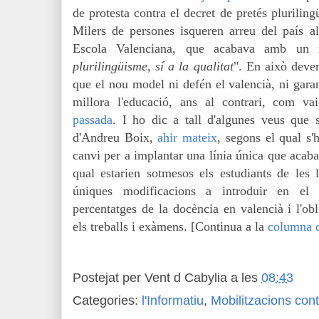
de protesta contra el decret de pretés plurilin
Milers de persones isqueren arreu del país al 
Escola Valenciana, que acabava amb un 
plurilingüisme, sí a la qualitat
". En això devem
que el nou model ni defén el valencià, ni garan
millora l'educació, ans al contrari, com vai
passada
. I ho dic a tall d'algunes veus que 
d'Andreu Boix,
ahir mateix
, segons el qual
s'
canvi per a implantar una línia única que acab
qual estarien sotmesos els estudiants de les l
úniques modificacions a introduir en el d
percentatges de la docència en valencià i l'obl
els treballs i exàmens.
[Continua a la
columna 
Postejat per
Vent d Cabylia
a les
08:43
Categories:
l'Informatiu
,
Mobilitzacions cont